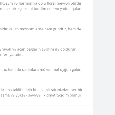
öhtəşəm və harmoniya dolu floral meyvəli ətirdir.
nin incə birləşməsini təqdim edir və yadda qalan,
dealdır və isti mövsümlərdə həm gündüz, həm də
ravəti və açan bağların zərifliyi ilə doldurur.
sferi yaradır.
m kişilərə, həm də qadınlara mükəmməl uyğun gələn
ılma təklif edirik ki, sevimli ətirinizdən heç bir
anaşma və yüksək səviyyəli xidmət təqdim olunur.