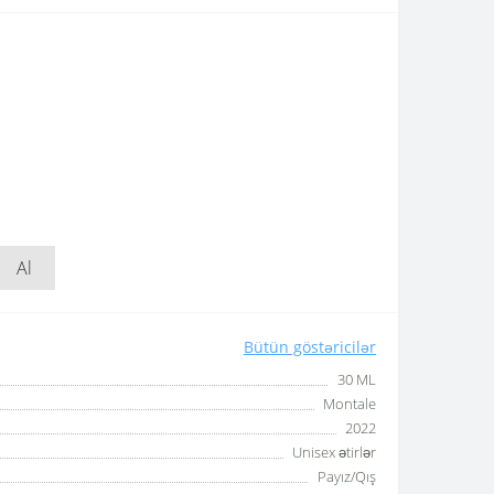
Al
Bütün göstəricilər
30 ML
Montale
2022
Unisex ətirlər
Payız/Qış