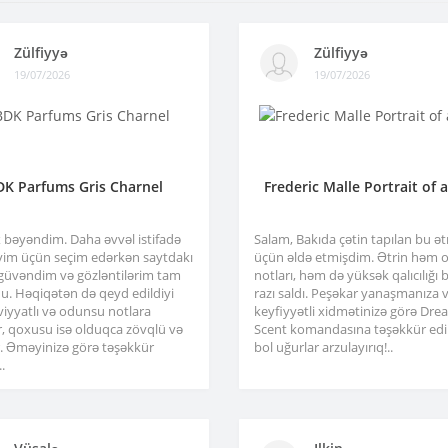
Zülfiyyə
Zülfiyyə
19/07/2026
19/07/2026
DK Parfums Gris Charnel
Frederic Malle Portrait of 
x bəyəndim. Daha əvvəl istifadə
Salam, Bakıda çətin tapılan bu ə
im üçün seçim edərkən saytdakı
üçün əldə etmişdim. Ətrin həm or
 güvəndim və gözləntilərim tam
notları, həm də yüksək qalıcılığı b
u. Həqiqətən də qeyd edildiyi
razı saldı. Peşəkar yanaşmanıza 
viyyatlı və odunsu notlara
keyfiyyətli xidmətinizə görə Dre
r, qoxusu isə olduqca zövqlü və
Scent komandasına təşəkkür edir
ir. Əməyinizə görə təşəkkür
bol uğurlar arzulayırıq!..
.