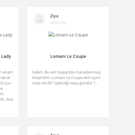
Ziya
24/05/2026
a Lady
Lomani Le Coupe
tri anam
Salam. Bu ətir haqqında maraqlanmaq
ijinal
istəyirdim. Lomani Le Coupe ətiri üçün
izi çox
neçə ml-dir? Qalıcılığı neçə gündür ?..
və
am
ik. Sizə