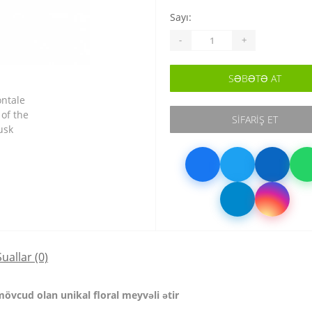
Sayı:
-
+
SƏBƏTƏ AT
SIFARIŞ ET
Suallar
(0)
vcud olan unikal floral meyvəli ətir