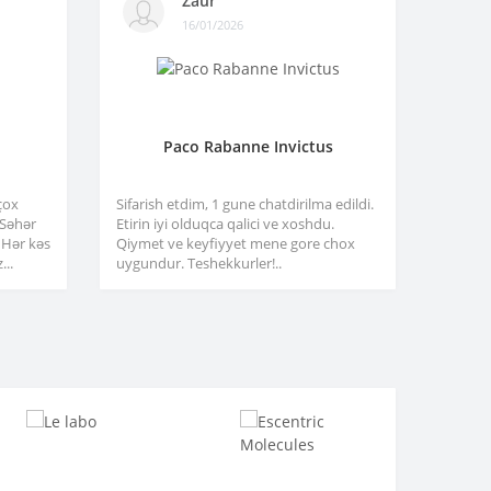
Zaur
16/01/2026
Paco Rabanne Invictus
çox
Sifarish etdim, 1 gune chatdirilma edildi.
. Səhər
Etirin iyi olduqca qalici ve xoshdu.
 Hər kəs
Qiymet ve keyfiyyet mene gore chox
...
uygundur. Teshekkurler!..