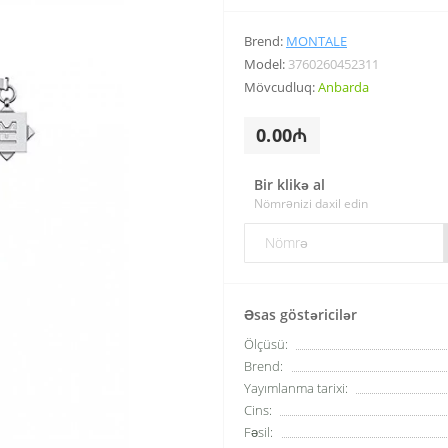
Brend:
MONTALE
Model:
3760260452311
Mövcudluq:
Anbarda
0.00₼
Bir klikə al
Nömrənizi daxil edin
Əsas göstəricilər
Ölçüsü:
Brend:
Yayımlanma tarixi:
Cins:
Fəsil: