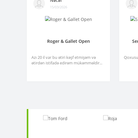
Nəcəf
15/03/2026
Roger & Gallet Open
Se
Azı 20 il var bu ətiri kəşf etmişəm və
Qoxusu 
ətirdən istifadə edirəm mükəmməldir...