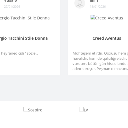
Vüsalə
Ilkin
27/01/2026
18/01/2026
rgio Tacchini Stile Donna
Creed Aventus
heyranedicidi 1sozlə...
Möhtəşəm ətirdir. Qoxusu həm 
havalıdır, həm də qalıcılığı əladır
vurdum, bütün gün hiss olundu.
adını soruşur. Peşman olmazsınız