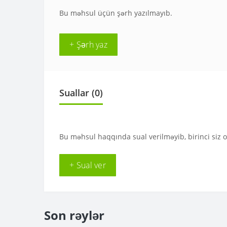
Bu məhsul üçün şərh yazılmayıb.
+ Şərh yaz
Suallar
(0)
Bu məhsul haqqında sual verilməyib, birinci siz 
+ Sual ver
Son rəylər