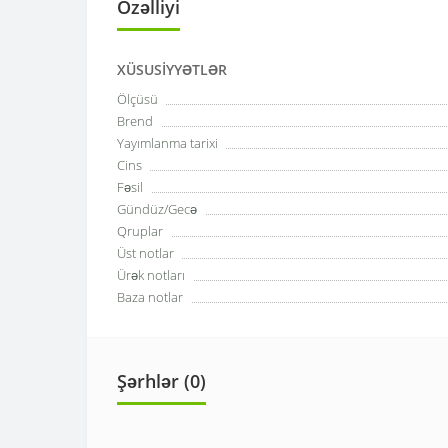
Özəlliyi
XÜSUSIYYƏTLƏR
Ölçüsü
Brend
Yayımlanma tarixi
Cins
Fəsil
Gündüz/Gecə
Qruplar
Üst notlar
Ürək notları
Baza notlar
Şərhlər (0)