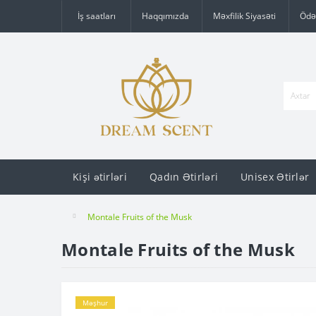
İş saatları
Haqqımızda
Məxfilik Siyasəti
Ödə
Kişi ətirləri
Qadın Ətirləri
Unisex Ətirlər
Montale Fruits of the Musk
Montale Fruits of the Musk
Məşhur