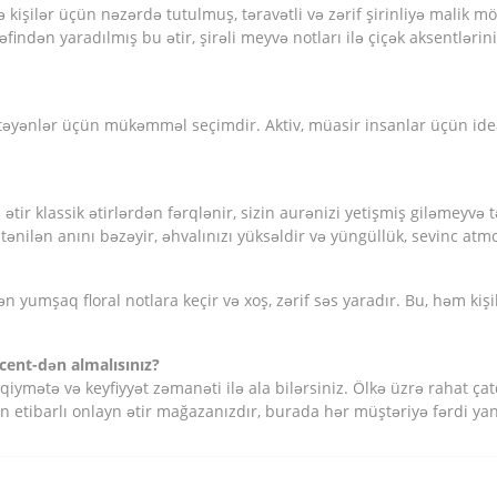
kişilər üçün nəzərdə tutulmuş, təravətli və zərif şirinliyə malik m
əfindən yaradılmış bu ətir, şirəli meyvə notları ilə çiçək aksentləri
 istəyənlər üçün mükəmməl seçimdir. Aktiv, müasir insanlar üçün i
ətir klassik ətirlərdən fərqlənir, sizin aurənizi yetişmiş giləmeyvə tə
ilən anını bəzəyir, əhvalınızı yüksəldir və yüngüllük, sevinc atmo
dricən yumşaq floral notlara keçir və xoş, zərif səs yaradır. Bu, hə
cent-dən almalısınız?
mətə və keyfiyyət zəmanəti ilə ala bilərsiniz. Ölkə üzrə rahat çatdır
in etibarlı onlayn ətir mağazanızdır, burada hər müştəriyə fərdi y