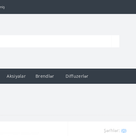
niş
Aksiyalar
Brendlər
Diffuzerlər
Şərhlər:
(0)