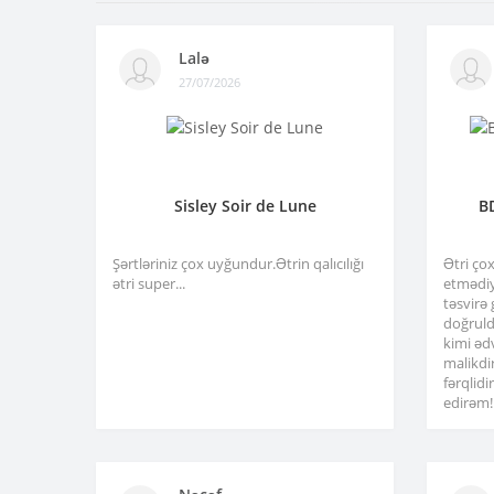
Lalə
27/07/2026
Sisley Soir de Lune
B
Şərtləriniz çox uyğundur.Ətrin qalıcılığı
Ətri ço
ətri super...
etmədiy
təsvirə
doğruld
kimi əd
malikdi
fərqlid
edirəm!.