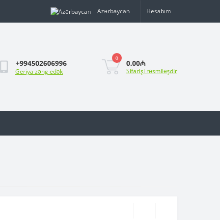
Azərbaycan
Hesabım
0
0.00₼
+994502606996
Sifarişi rəsmiləşdir
Geriya zəng edək