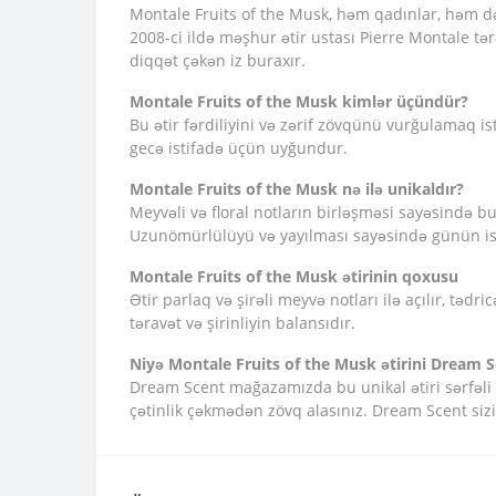
Montale Fruits of the Musk, həm qadınlar, həm də 
2008-ci ildə məşhur ətir ustası Pierre Montale tər
diqqət çəkən iz buraxır.
Montale Fruits of the Musk kimlər üçündür?
Bu ətir fərdiliyini və zərif zövqünü vurğulamaq
gecə istifadə üçün uyğundur.
Montale Fruits of the Musk nə ilə unikaldır?
Meyvəli və floral notların birləşməsi sayəsində bu 
Uzunömürlülüyü və yayılması sayəsində günün istən
Montale Fruits of the Musk ətirinin qoxusu
Ətir parlaq və şirəli meyvə notları ilə açılır, tə
təravət və şirinliyin balansıdır.
Niyə Montale Fruits of the Musk ətirini Dream S
Dream Scent mağazamızda bu unikal ətiri sərfəli qiy
çətinlik çəkmədən zövq alasınız. Dream Scent siz