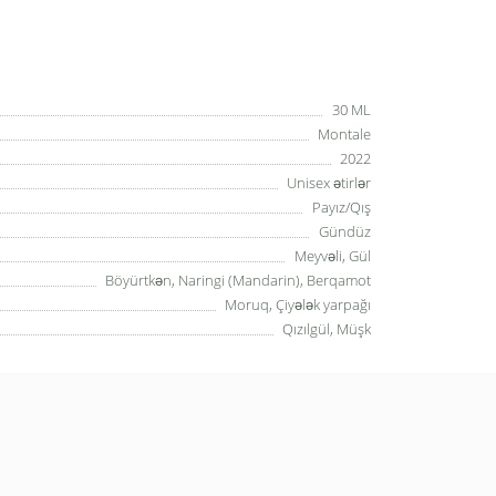
30 ML
Montale
2022
Unisex ətirlər
Payız/Qış
Gündüz
Meyvəli, Gül
Böyürtkən, Naringi (Mandarin), Berqamot
Moruq, Çiyələk yarpağı
Qızılgül, Müşk