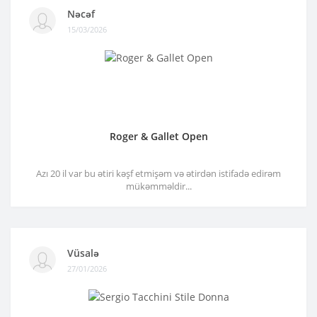
Nəcəf
15/03/2026
Roger & Gallet Open
Azı 20 il var bu ətiri kəşf etmişəm və ətirdən istifadə edirəm
mükəmməldir...
Vüsalə
27/01/2026