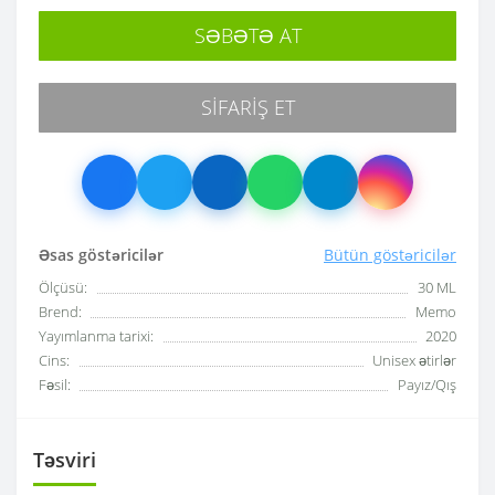
SƏBƏTƏ AT
SIFARIŞ ET
Əsas göstəricilər
Bütün göstəricilər
Ölçüsü:
30 ML
Brend:
Memo
Yayımlanma tarixi:
2020
Cins:
Unisex ətirlər
Fəsil:
Payız/Qış
Təsviri