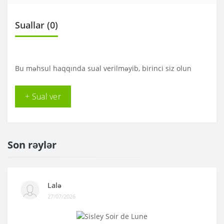
Suallar
(0)
Bu məhsul haqqında sual verilməyib, birinci siz olun
+ Sual ver
Son rəylər
Lalə
27/07/2026