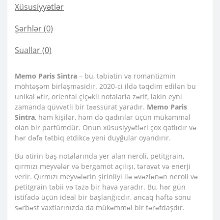
Xüsusiyyətlər
Şərhlər (0)
Suallar
(0)
Memo Paris Sintra
– bu, təbiətin və romantizmin
möhtəşəm birləşməsidir. 2020-ci ildə təqdim edilən bu
unikal ətir, oriental çiçəkli notalarla zərif, lakin eyni
zamanda qüvvətli bir təəssürat yaradır.
Memo Paris
Sintra
, həm kişilər, həm də qadınlar üçün mükəmməl
olan bir parfümdür. Onun xüsusiyyətləri çox qatlıdır və
hər dəfə tətbiq etdikcə yeni duyğular oyandırır.
Bu ətirin baş notalarında yer alan neroli, petitgrain,
qırmızı meyvələr və bergamot açılışı, təravət və enerji
verir. Qırmızı meyvələrin şirinliyi ilə əvəzlənən neroli və
petitgrain təbii və təzə bir hava yaradır. Bu, hər gün
istifadə üçün ideal bir başlanğıcdır, ancaq həftə sonu
sərbəst vaxtlarınızda da mükəmməl bir tərəfdaşdır.