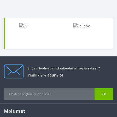
Endirimlərdən birinci xəbərdar olmaq istəyirsən?
Yeniliklərə abunə ol
Ok
Məlumat