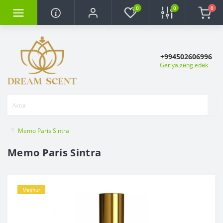
0
0
0
+994502606996
Geriya zəng edək
Memo Paris Sintra
Memo Paris Sintra
Məşhur