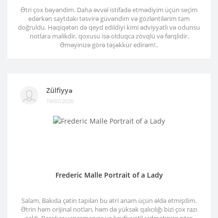
Ətri çox bəyəndim. Daha əvvəl istifadə etmədiyim üçün seçim
edərkən saytdakı təsvirə güvəndim və gözləntilərim tam
doğruldu. Həqiqətən də qeyd edildiyi kimi ədviyyatlı və odunsu
notlara malikdir, qoxusu isə olduqca zövqlü və fərqlidir.
Əməyinizə görə təşəkkür edirəm!..
Zülfiyyə
19/07/2026
Frederic Malle Portrait of a Lady
Salam, Bakıda çətin tapılan bu ətri anam üçün əldə etmişdim.
Ətrin həm orijinal notları, həm də yüksək qalıcılığı bizi çox razı
saldı. Peşəkar yanaşmanıza və keyfiyyətli xidmətinizə görə