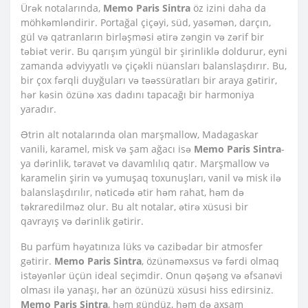
Ürək notalarında,
Memo Paris Sintra
öz izini daha da
möhkəmləndirir. Portağal çiçəyi, süd, yasəmən, darçın,
gül və qatranların birləşməsi ətirə zəngin və zərif bir
təbiət verir. Bu qarışım yüngül bir şirinliklə doldurur, eyni
zamanda ədviyyatlı və çiçəkli nüansları balanslaşdırır. Bu,
bir çox fərqli duyğuları və təəssüratları bir araya gətirir,
hər kəsin özünə xas dadını tapacağı bir harmoniya
yaradır.
Ətrin alt notalarında olan marşmallow, Madagaskar
vanili, karamel, misk və şam ağacı isə
Memo Paris Sintra
-
ya dərinlik, təravət və davamlılıq qatır. Marşmallow və
karamelin şirin və yumuşaq toxunuşları, vanil və misk ilə
balanslaşdırılır, nəticədə ətir həm rahat, həm də
təkraredilməz olur. Bu alt notalar, ətirə xüsusi bir
qavrayış və dərinlik gətirir.
Bu parfüm həyatınıza lüks və cazibədar bir atmosfer
gətirir.
Memo Paris Sintra
, özünəməxsus və fərdi olmaq
istəyənlər üçün ideal seçimdir. Onun qəşəng və əfsanəvi
olması ilə yanaşı, hər an özünüzü xüsusi hiss edirsiniz.
Memo Paris Sintra
, həm gündüz, həm də axşam