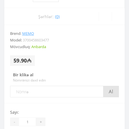
Şərhlər:
(0)
Brend:
MEMO
Model:
3700458603477
Mövcudluq:
Anbarda
59.90₼
Bir klikə al
Nömrənizi daxil edin
Al
Sayı:
-
+