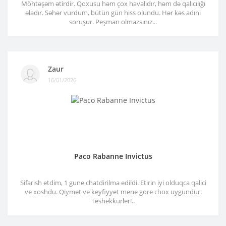
Möhtəşəm ətirdir. Qoxusu həm çox havalıdır, həm də qalıcılığı
əladır. Səhər vurdum, bütün gün hiss olundu. Hər kəs adını
soruşur. Peşman olmazsınız...
Zaur
16/01/2026
Paco Rabanne Invictus
Sifarish etdim, 1 gune chatdirilma edildi. Etirin iyi olduqca qalici
ve xoshdu. Qiymet ve keyfiyyet mene gore chox uygundur.
Teshekkurler!..