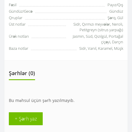
Fəsil
Payız/Qış
Gündüz/Gecə
Gündüz
Qruplar
Şərq, Gül
Üst notlar
Sidr, Qırmızı meyvələr, Neroli,
Petitgreyn (sitrus yarpağı)
Ürək notları
Jasmin, Süd, Qızılgül, Portağal
çiçəyi, Darçın
Baza notlar
Sidr, Vanil, Karamel, Müşk
Şərhlər (0)
Bu məhsul üçün şərh yazılmayıb.
+ Şərh yaz