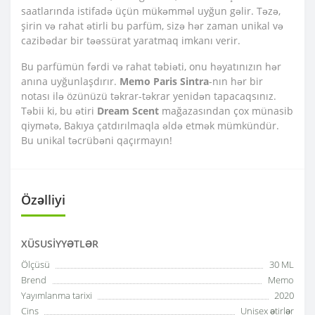
saatlarında istifadə üçün mükəmməl uyğun gəlir. Təzə,
şirin və rahat ətirli bu parfüm, sizə hər zaman unikal və
cazibədar bir təəssürat yaratmaq imkanı verir.
Bu parfümün fərdi və rahat təbiəti, onu həyatınızın hər
anına uyğunlaşdırır.
Memo Paris Sintra
-nın hər bir
notası ilə özünüzü təkrar-təkrar yenidən tapacaqsınız.
Təbii ki, bu ətiri
Dream Scent
mağazasından çox münasib
qiymətə, Bakıya çatdırılmaqla əldə etmək mümkündür.
Bu unikal təcrübəni qaçırmayın!
Özəlliyi
XÜSUSIYYƏTLƏR
Ölçüsü
30 ML
Brend
Memo
Yayımlanma tarixi
2020
Cins
Unisex ətirlər