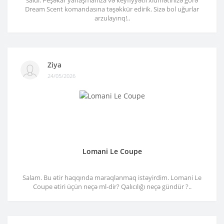
Dream Scent komandasına təşəkkür edirik. Sizə bol uğurlar
arzulayırıq!..
Ziya
24/05/2026
Lomani Le Coupe
Salam. Bu ətir haqqında maraqlanmaq istəyirdim. Lomani Le
Coupe ətiri üçün neçə ml-dir? Qalıcılığı neçə gündür ?..