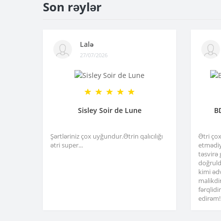
Son rəylər
Lalə
27/07/2026
Sisley Soir de Lune
B
Şərtləriniz çox uyğundur.Ətrin qalıcılığı
Ətri ço
ətri super...
etmədiy
təsvirə
doğruld
kimi əd
malikdi
fərqlid
edirəm!.