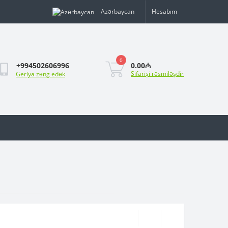
Azərbaycan
Hesabım
0
0.00₼
+994502606996
Sifarişi rəsmiləşdir
Geriya zəng edək