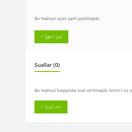
Bu məhsul üçün şərh yazılmayıb.
+ Şərh yaz
Suallar
(0)
Bu məhsul haqqında sual verilməyib, birinci siz 
+ Sual ver