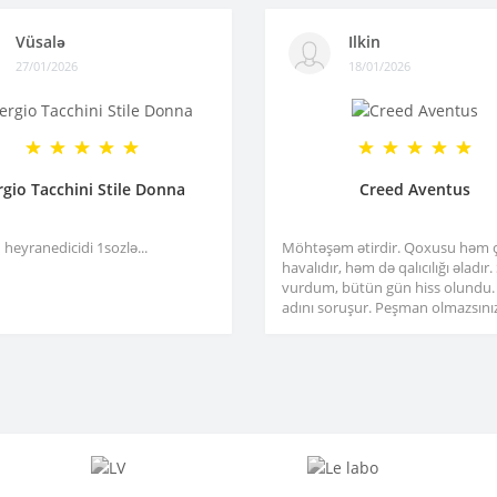
Vüsalə
Ilkin
27/01/2026
18/01/2026
rgio Tacchini Stile Donna
Creed Aventus
heyranedicidi 1sozlə...
Möhtəşəm ətirdir. Qoxusu həm 
havalıdır, həm də qalıcılığı əladır
vurdum, bütün gün hiss olundu.
adını soruşur. Peşman olmazsınız