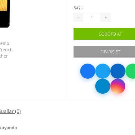
Sayı:
-
+
SƏBƏTƏ AT
SIFARIŞ ET
Suallar
(0)
oxuyanda