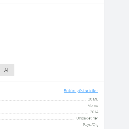
Al
Bütün göstəricilər
30 ML
Memo
2014
Unisex ətirlər
Payız/Qış