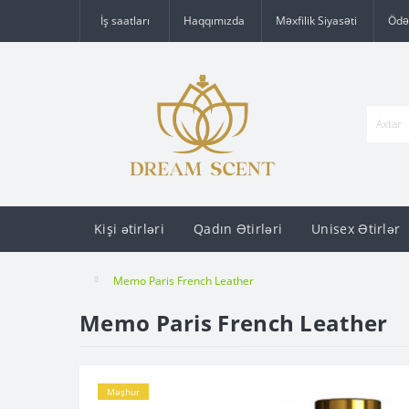
İş saatları
Haqqımızda
Məxfilik Siyasəti
Ödə
Kişi ətirləri
Qadın Ətirləri
Unisex Ətirlər
Memo Paris French Leather
Memo Paris French Leather
Məşhur