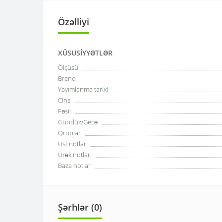
Özəlliyi
XÜSUSIYYƏTLƏR
Ölçüsü
Brend
Yayımlanma tarixi
Cins
Fəsil
Gündüz/Gecə
Qruplar
Üst notlar
Ürək notları
Baza notlar
Şərhlər (0)