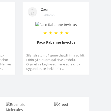
Zaur
16/01/2026
Paco Rabanne Invictus
çox
Sifarish etdim, 1 gune chatdirilma edildi.
. Səhər
Etirin iyi olduqca qalici ve xoshdu.
 Hər kəs
Qiymet ve keyfiyyet mene gore chox
...
uygundur. Teshekkurler!..