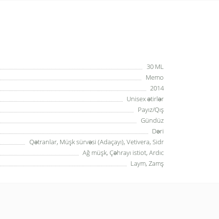
30 ML
Memo
2014
Unisex ətirlər
Payız/Qış
Gündüz
Dəri
Qətranlar, Müşk sürvəsi (Adaçayı), Vetivera, Sidr
Ağ müşk, Çəhrayı istiot, Ardıc
Laym, Zamş