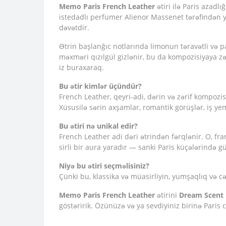
Memo Paris French Leather
ətiri ilə Paris azadl
istedadlı perfumer Alienor Massenet tərəfindən y
dəvətdir.
Ətrin başlanğıc notlarında limonun təravətli və pa
məxməri qızılgül gizlənir, bu da kompozisiyaya zər
iz buraxaraq.
Bu ətir kimlər üçündür?
French Leather, qeyri-adi, dərin və zərif kompozi
Xüsusilə sərin axşamlar, romantik görüşlər, iş y
Bu ətiri nə unikal edir?
French Leather adi dəri ətrindən fərqlənir. O, fr
sirli bir aura yaradır — sanki Paris küçələrində 
Niyə bu ətiri seçməlisiniz?
Çünki bu, klassika və müasirliyin, yumşaqlıq və cə
Memo Paris French Leather
ətirini
Dream Scent
göstəririk. Özünüzə və ya sevdiyiniz birinə Paris 