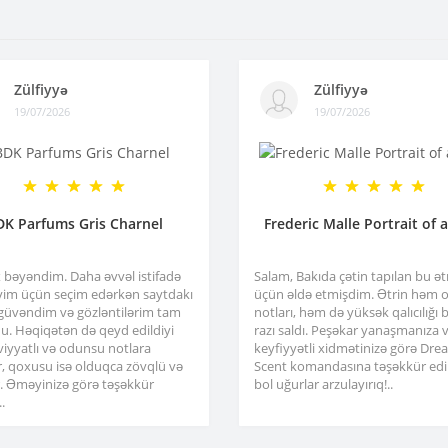
Zülfiyyə
Zülfiyyə
19/07/2026
19/07/2026
DK Parfums Gris Charnel
Frederic Malle Portrait of 
x bəyəndim. Daha əvvəl istifadə
Salam, Bakıda çətin tapılan bu ə
im üçün seçim edərkən saytdakı
üçün əldə etmişdim. Ətrin həm or
 güvəndim və gözləntilərim tam
notları, həm də yüksək qalıcılığı b
u. Həqiqətən də qeyd edildiyi
razı saldı. Peşəkar yanaşmanıza 
viyyatlı və odunsu notlara
keyfiyyətli xidmətinizə görə Dre
r, qoxusu isə olduqca zövqlü və
Scent komandasına təşəkkür edir
ir. Əməyinizə görə təşəkkür
bol uğurlar arzulayırıq!..
.