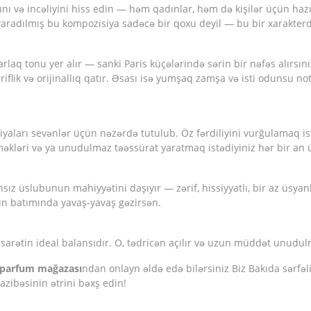
ığını və incəliyini hiss edin — həm qadınlar, həm də kişilər üçün haz
aradılmış bu kompozisiya sadəcə bir qoxu deyil — bu bir xarakterd
rlaq tonu yer alır — sanki Paris küçələrində sərin bir nəfəs alırsını
iflik və orijinallıq qatır. Əsası isə yumşaq zamşa və isti odunsu not
siyaları sevənlər üçün nəzərdə tutulub. Öz fərdiliyini vurğulamaq is
eməkləri və ya unudulmaz təəssürat yaratmaq istədiyiniz hər bir a
ansız üslubunun mahiyyətini daşıyır — zərif, hissiyyatlı, bir az üsy
gün batımında yavaş-yavaş gəzirsən.
sarətin ideal balansıdır. O, tədricən açılır və uzun müddət unudulm
 parfum mağazası
ndan onlayn əldə edə bilərsiniz Biz Bakıda sərfəli
cazibəsinin ətrini bəxş edin!