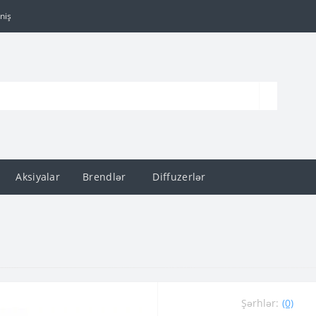
niş
Aksiyalar
Brendlər
Diffuzerlər
Şərhlər:
(0)