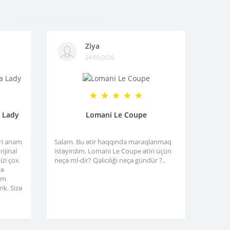
Ziya
24/05/2026
a Lady
Lomani Le Coupe
tri anam
Salam. Bu ətir haqqında maraqlanmaq
ijinal
istəyirdim. Lomani Le Coupe ətiri üçün
izi çox
neçə ml-dir? Qalıcılığı neçə gündür ?..
və
am
ik. Sizə