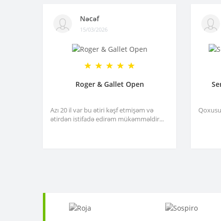
Nəcəf
15/03/2026
Roger & Gallet Open
Se
Azı 20 il var bu ətiri kəşf etmişəm və
Qoxusu 
ətirdən istifadə edirəm mükəmməldir...