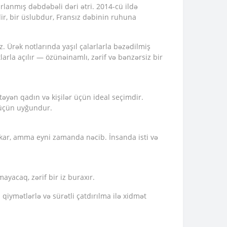
ırlanmış dəbdəbəli dəri ətri. 2014-cü ildə
ir, bir üslubdur, Fransız dəbinin ruhuna
z. Ürək notlarında yaşıl çalarlarla bəzədilmiş
larla açılır — özünəinamlı, zərif və bənzərsiz bir
təyən qadın və kişilər üçün ideal seçimdir.
n üçün uyğundur.
ankar, amma eyni zamanda nəcib. İnsanda isti və
ayacaq, zərif bir iz buraxır.
 qiymətlərlə və sürətli çatdırılma ilə xidmət