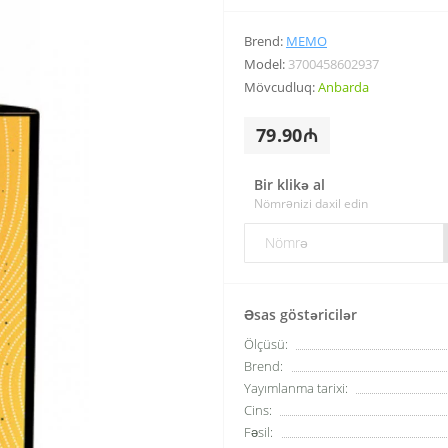
Brend:
MEMO
Model:
3700458602937
Mövcudluq:
Anbarda
79.90₼
Bir klikə al
Nömrənizi daxil edin
Əsas göstəricilər
Ölçüsü:
Brend:
Yayımlanma tarixi:
Cins:
Fəsil: