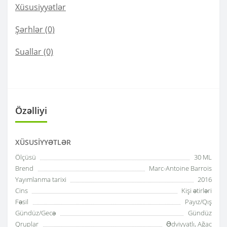
Xüsusiyyətlər
Şərhlər (0)
Suallar
(0)
Özəlliyi
XÜSUSIYYƏTLƏR
Ölçüsü
30 ML
Brend
Marc-Antoine Barrois
Yayımlanma tarixi
2016
Cins
Kişi ətirləri
Fəsil
Payız/Qış
Gündüz/Gecə
Gündüz
Qruplar
Ədviyyatlı, Ağac