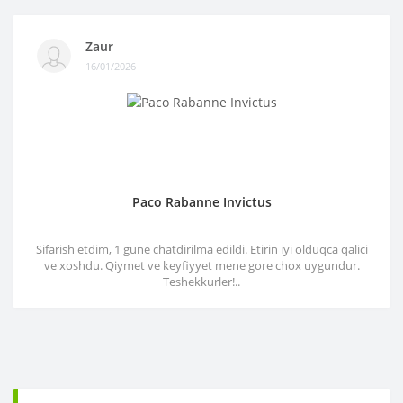
Zaur
16/01/2026
Paco Rabanne Invictus
Sifarish etdim, 1 gune chatdirilma edildi. Etirin iyi olduqca qalici
ve xoshdu. Qiymet ve keyfiyyet mene gore chox uygundur.
Teshekkurler!..