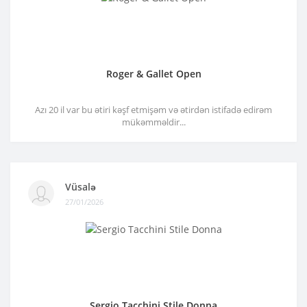
Roger & Gallet Open
Azı 20 il var bu ətiri kəşf etmişəm və ətirdən istifadə edirəm
mükəmməldir...
Vüsalə
27/01/2026
Sergio Tacchini Stile Donna