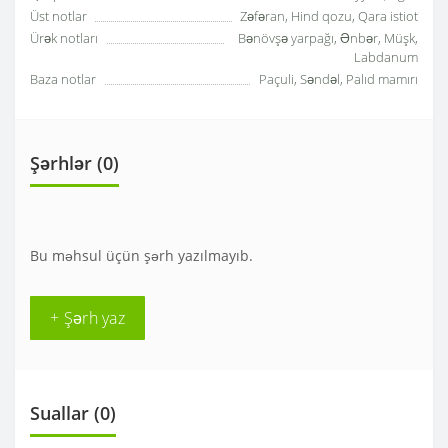
Üst notlar
Zəfəran, Hind qozu, Qara istiot
Ürək notları
Bənövşə yarpağı, Ənbər, Müşk,
Labdanum
Baza notlar
Paçuli, Səndəl, Palıd mamırı
Şərhlər (0)
Bu məhsul üçün şərh yazılmayıb.
+ Şərh yaz
Suallar
(0)