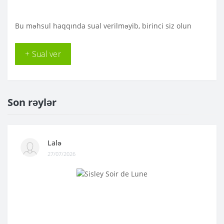
Bu məhsul haqqında sual verilməyib, birinci siz olun
+ Sual ver
Son rəylər
Lalə
27/07/2026