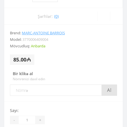
Şərhlər:
(0)
Brend:
MARC-ANTOINE BARROIS
Model:
3770006409004
Mövcudluq:
Anbarda
85.00₼
Bir klikə al
Nömrənizi daxil edin
Al
Sayı:
-
+