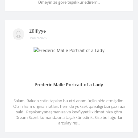
Əməyinizə görə təşəkkür edirəm!..
Zülfiyyə
19/07/2026
Frederic Malle Portrait of a Lady
Salam, Bakıda çətin tapılan bu ətri anam üçün əldə etmişdim.
Ətrin həm orijinal notları, həm də yüksək qalıcılığı bizi çox razı
saldı. Peşəkar yanaşmanıza və keyfiyyətli xidmətinizə görə
Dream Scent komandasına təşəkkür edirik. Sizə bol uğurlar
arzulayırıq!..