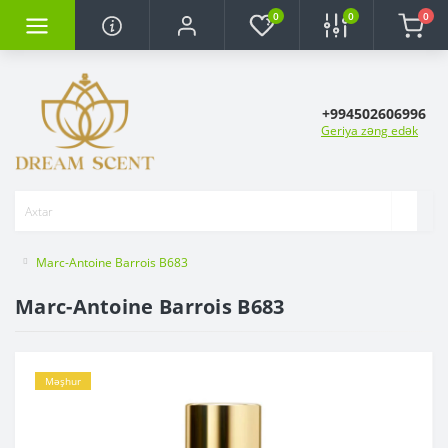
0
0
0
+994502606996
Geriya zəng edək
Marc-Antoine Barrois B683
Marc-Antoine Barrois B683
Məşhur