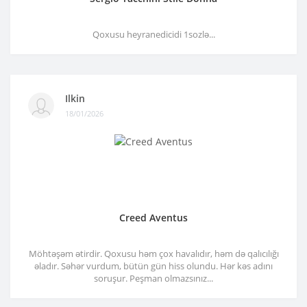
Qoxusu heyranedicidi 1sozlə...
Ilkin
18/01/2026
Creed Aventus
Möhtəşəm ətirdir. Qoxusu həm çox havalıdır, həm də qalıcılığı
əladır. Səhər vurdum, bütün gün hiss olundu. Hər kəs adını
soruşur. Peşman olmazsınız...