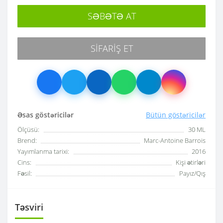
SƏBƏTƏ AT
SIFARIŞ ET
Əsas göstəricilər
Bütün göstəricilər
Ölçüsü:
30 ML
Brend:
Marc-Antoine Barrois
Yayımlanma tarixi:
2016
Cins:
Kişi ətirləri
Fəsil:
Payız/Qış
Təsviri