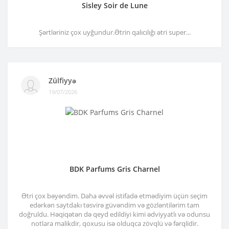
Sisley Soir de Lune
Şərtləriniz çox uyğundur.Ətrin qalıcılığı ətri super...
Zülfiyyə
19/07/2026
BDK Parfums Gris Charnel
Ətri çox bəyəndim. Daha əvvəl istifadə etmədiyim üçün seçim
edərkən saytdakı təsvirə güvəndim və gözləntilərim tam
doğruldu. Həqiqətən də qeyd edildiyi kimi ədviyyatlı və odunsu
notlara malikdir, qoxusu isə olduqca zövqlü və fərqlidir.