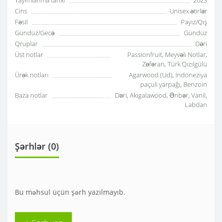
Yayımlanma tarixi
2023
Cins
Unisex ətirlər
Fəsil
Payız/Qış
Gündüz/Gecə
Gündüz
Qruplar
Dəri
Üst notlar
Passionfruit, Meyvəli Notlar,
Zəfəran, Türk Qızılgülü
Ürək notları
Agarwood (Ud), İndoneziya
paçuli yarpağı, Benzoin
Baza notlar
Dəri, Akigalawood, Ənbər, Vanil,
Labdan
Şərhlər (0)
Bu məhsul üçün şərh yazılmayıb.