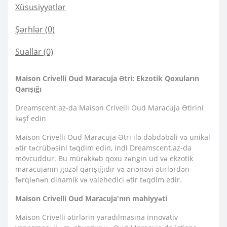
Xüsusiyyətlər
Şərhlər (0)
Suallar
(0)
Maison Crivelli Oud Maracuja Ətri: Ekzotik Qoxuların
Qarışığı
Dreamscent.az-da Maison Crivelli Oud Maracuja Ətirini
kəşf edin
Maison Crivelli Oud Maracuja Ətri ilə dəbdəbəli və unikal
ətir təcrübəsini təqdim edin, indi Dreamscent.az-da
mövcuddur. Bu mürəkkəb qoxu zəngin ud və ekzotik
maracujanın gözəl qarışığıdır və ənənəvi ətirlərdən
fərqlənən dinamik və valehedici ətir təqdim edir.
Maison Crivelli Oud Maracuja'nın mahiyyəti
Maison Crivelli ətirlərin yaradılmasına innovativ