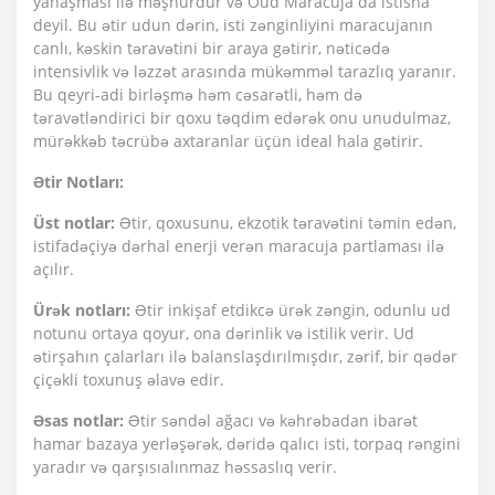
yanaşması ilə məşhurdur və Oud Maracuja da istisna
deyil. Bu ətir udun dərin, isti zənginliyini maracujanın
canlı, kəskin təravətini bir araya gətirir, nəticədə
intensivlik və ləzzət arasında mükəmməl tarazlıq yaranır.
Bu qeyri-adi birləşmə həm cəsarətli, həm də
təravətləndirici bir qoxu təqdim edərək onu unudulmaz,
mürəkkəb təcrübə axtaranlar üçün ideal hala gətirir.
Ətir Notları:
Üst notlar:
Ətir, qoxusunu, ekzotik təravətini təmin edən,
istifadəçiyə dərhal enerji verən maracuja partlaması ilə
açılır.
Ürək notları:
Ətir inkişaf etdikcə ürək zəngin, odunlu ud
notunu ortaya qoyur, ona dərinlik və istilik verir. Ud
ətirşahın çalarları ilə balanslaşdırılmışdır, zərif, bir qədər
çiçəkli toxunuş əlavə edir.
Əsas notlar:
Ətir səndəl ağacı və kəhrəbadan ibarət
hamar bazaya yerləşərək, dəridə qalıcı isti, torpaq rəngini
yaradır və qarşısıalınmaz həssaslıq verir.