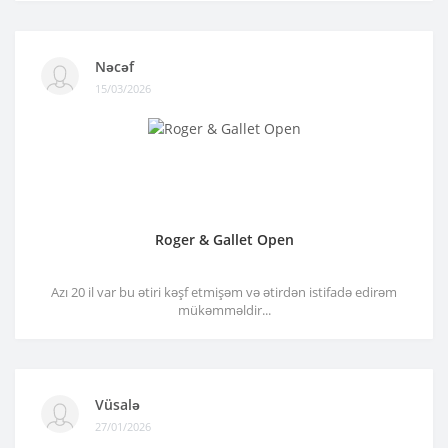
Nəcəf
15/03/2026
Roger & Gallet Open
Azı 20 il var bu ətiri kəşf etmişəm və ətirdən istifadə edirəm
mükəmməldir...
Vüsalə
27/01/2026