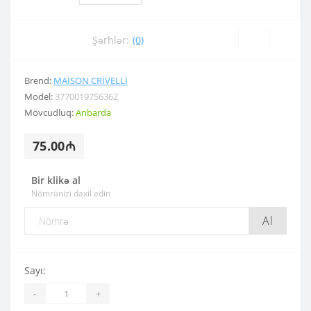
Şərhlər:
(0)
Brend:
MAISON CRIVELLI
Model:
3770019756362
Mövcudluq:
Anbarda
75.00₼
Bir klikə al
Nömrənizi daxil edin
Al
Sayı:
-
+