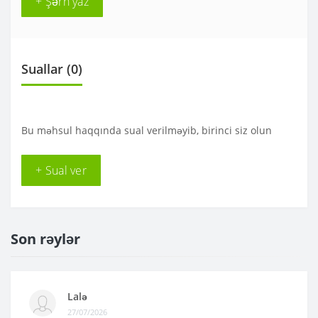
+ Şərh yaz
Suallar
(0)
Bu məhsul haqqında sual verilməyib, birinci siz olun
+ Sual ver
Son rəylər
Lalə
27/07/2026