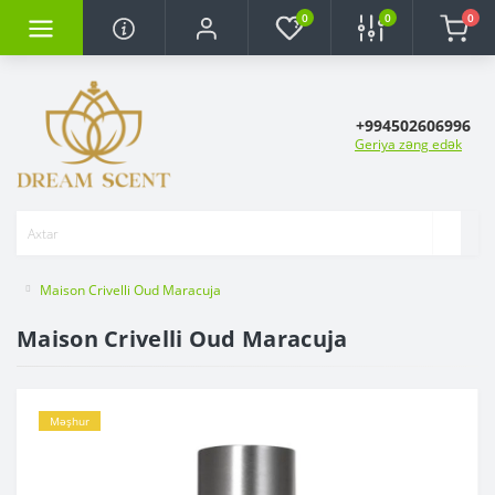
0
0
0
+994502606996
Geriya zəng edək
Maison Crivelli Oud Maracuja
Maison Crivelli Oud Maracuja
Məşhur