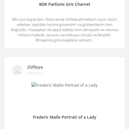
BDK Parfums Gris Charnel
Ətri çox bəyəndim. Daha əvvəl istifadə etmədiyim üçün seçim
edərkən saytdakı təsvirə güvəndim və gözləntilərim tam
doğruldu. Həqiqətən də qeyd edildiyi kimi ədviyyatlı və odunsu
notlara malikdir, qoxusu isə olduqca zövqlü və fərqlidir.
Əməyinizə görə təşəkkür edirəm!..
Zülfiyyə
19/07/2026
Frederic Malle Portrait of a Lady