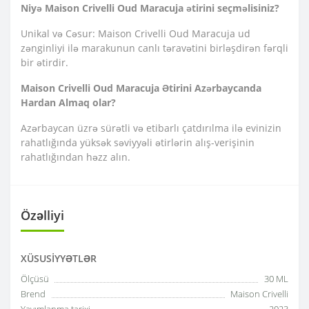
Niyə Maison Crivelli Oud Maracuja ətirini seçməlisiniz?
Unikal və Cəsur: Maison Crivelli Oud Maracuja ud
zənginliyi ilə marakunun canlı təravətini birləşdirən fərqli
bir ətirdir.
Maison Crivelli Oud Maracuja Ətirini Azərbaycanda
Hardan Almaq olar?
Azərbaycan üzrə sürətli və etibarlı çatdırılma ilə evinizin
rahatlığında yüksək səviyyəli ətirlərin alış-verişinin
rahatlığından həzz alın.
Özəlliyi
XÜSUSIYYƏTLƏR
Ölçüsü
30 ML
Brend
Maison Crivelli