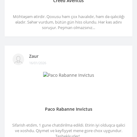
Creed Aventus
Möhtəşəm ətirdir. Qoxusu həm çox havalıdır, həm də qalıcılığı
əladır. Səhər vurdum, bütün gün hiss olundu. Hər kəs adını
soruşur. Peşman olmazsınız...
Zaur
16/01/2026
Paco Rabanne Invictus
Sifarish etdim, 1 gune chatdirilma edildi. Etirin iyi olduqca qalici
ve xoshdu. Qiymet ve keyfiyyet mene gore chox uygundur.
Teshekkurler!..