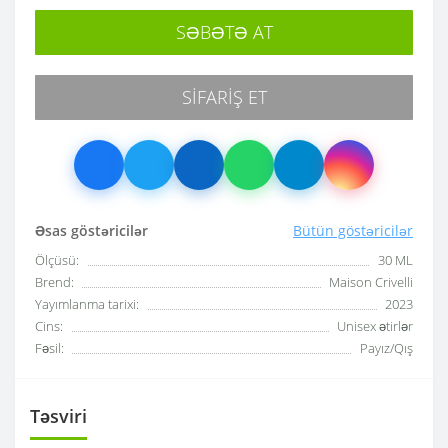
SƏBƏTƏ AT
SIFARIŞ ET
Əsas göstəricilər
Bütün göstəricilər
Ölçüsü:
30 ML
Brend:
Maison Crivelli
Yayımlanma tarixi:
2023
Cins:
Unisex ətirlər
Fəsil:
Payız/Qış
Təsviri