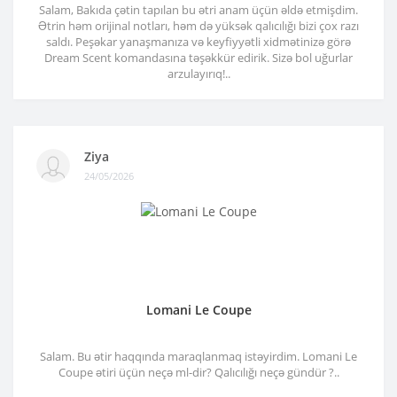
Salam, Bakıda çətin tapılan bu ətri anam üçün əldə etmişdim.
Ətrin həm orijinal notları, həm də yüksək qalıcılığı bizi çox razı
saldı. Peşəkar yanaşmanıza və keyfiyyətli xidmətinizə görə
Dream Scent komandasına təşəkkür edirik. Sizə bol uğurlar
arzulayırıq!..
Ziya
24/05/2026
Lomani Le Coupe
Salam. Bu ətir haqqında maraqlanmaq istəyirdim. Lomani Le
Coupe ətiri üçün neçə ml-dir? Qalıcılığı neçə gündür ?..