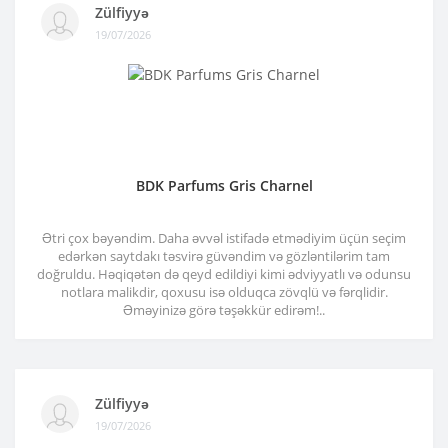
Zülfiyyə
19/07/2026
BDK Parfums Gris Charnel
Ətri çox bəyəndim. Daha əvvəl istifadə etmədiyim üçün seçim
edərkən saytdakı təsvirə güvəndim və gözləntilərim tam
doğruldu. Həqiqətən də qeyd edildiyi kimi ədviyyatlı və odunsu
notlara malikdir, qoxusu isə olduqca zövqlü və fərqlidir.
Əməyinizə görə təşəkkür edirəm!..
Zülfiyyə
19/07/2026