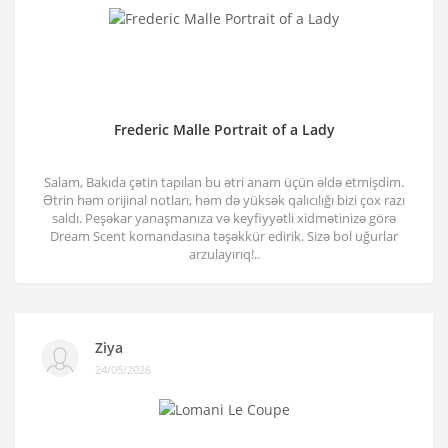
Frederic Malle Portrait of a Lady
Salam, Bakıda çətin tapılan bu ətri anam üçün əldə etmişdim.
Ətrin həm orijinal notları, həm də yüksək qalıcılığı bizi çox razı
saldı. Peşəkar yanaşmanıza və keyfiyyətli xidmətinizə görə
Dream Scent komandasına təşəkkür edirik. Sizə bol uğurlar
arzulayırıq!..
Ziya
24/05/2026