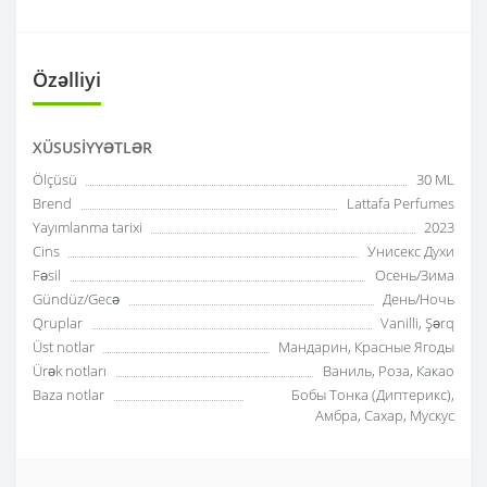
Özəlliyi
XÜSUSIYYƏTLƏR
Ölçüsü
30 ML
Brend
Lattafa Perfumes
Yayımlanma tarixi
2023
Cins
Унисекс Духи
Fəsil
Осень/Зима
Gündüz/Gecə
День/Ночь
Qruplar
Vanilli, Şərq
Üst notlar
Мандарин, Красные Ягоды
Ürək notları
Ваниль, Роза, Какао
Baza notlar
Бобы Тонка (Диптерикс),
Амбра, Сахар, Мускус