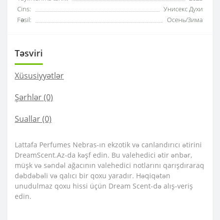
Cins:
Унисекс Духи
Fəsil:
Осень/Зима
Təsviri
Xüsusiyyətlər
Şərhlər (0)
Suallar
(0)
Lattafa Perfumes Nebras-ın ekzotik və canlandırıcı ətirini
DreamScent.Az-da kəşf edin. Bu valehedici ətir ənbər,
müşk və səndəl ağacının valehedici notlarını qarışdıraraq
dəbdəbəli və qalıcı bir qoxu yaradır. Həqiqətən
unudulmaz qoxu hissi üçün Dream Scent-də alış-veriş
edin.