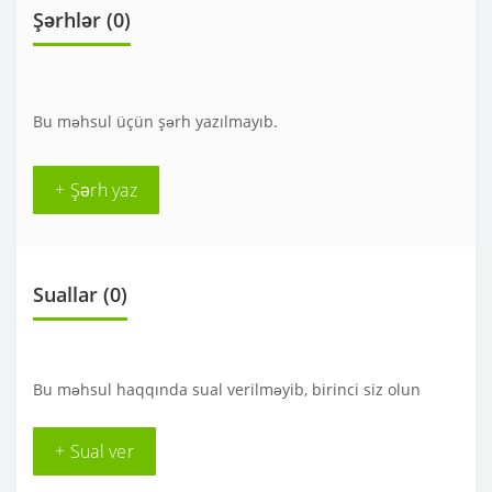
Şərhlər (0)
Bu məhsul üçün şərh yazılmayıb.
+ Şərh yaz
Suallar
(0)
Bu məhsul haqqında sual verilməyib, birinci siz olun
+ Sual ver