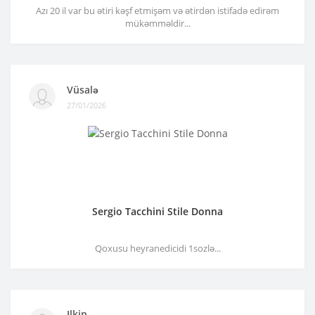
Azı 20 il var bu ətiri kəşf etmişəm və ətirdən istifadə edirəm
mükəmməldir...
Vüsalə
27/01/2026
Sergio Tacchini Stile Donna
Qoxusu heyranedicidi 1sozlə...
Ilkin