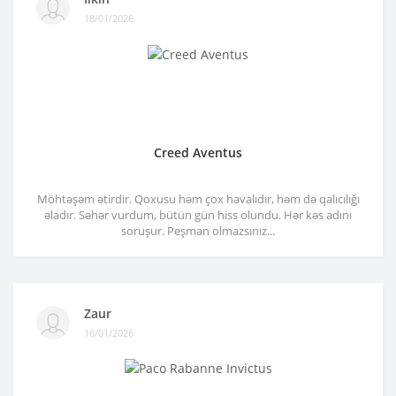
18/01/2026
Creed Aventus
Möhtəşəm ətirdir. Qoxusu həm çox havalıdır, həm də qalıcılığı
əladır. Səhər vurdum, bütün gün hiss olundu. Hər kəs adını
soruşur. Peşman olmazsınız...
Zaur
16/01/2026