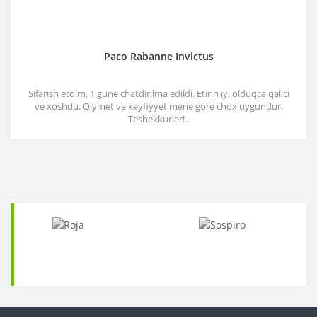
Paco Rabanne Invictus
Sifarish etdim, 1 gune chatdirilma edildi. Etirin iyi olduqca qalici
ve xoshdu. Qiymet ve keyfiyyet mene gore chox uygundur.
Teshekkurler!..