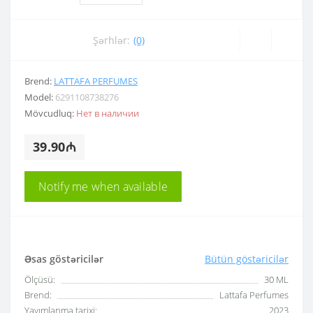
Şərhlər:
(0)
Brend:
LATTAFA PERFUMES
Model:
6291108738276
Mövcudluq:
Нет в наличии
39.90₼
Notify me when available
Əsas göstəricilər
Bütün göstəricilər
Ölçüsü:
30 ML
Brend:
Lattafa Perfumes
Yayımlanma tarixi:
2023