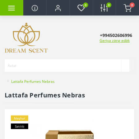
0
0
0
+994502606996
Geriya zəng edək
Lattafa Perfumes Nebras
Lattafa Perfumes Nebras
Məşhur
Satılıb