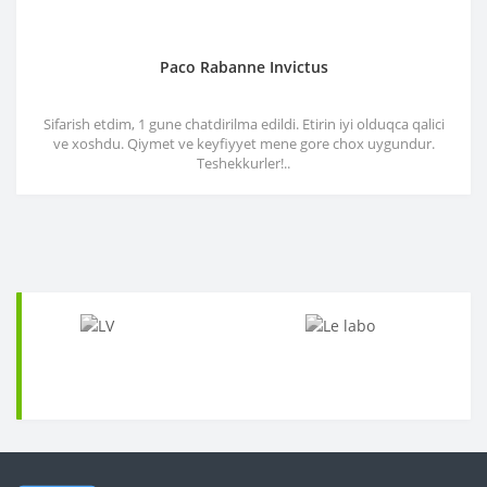
Paco Rabanne Invictus
Sifarish etdim, 1 gune chatdirilma edildi. Etirin iyi olduqca qalici
ve xoshdu. Qiymet ve keyfiyyet mene gore chox uygundur.
Teshekkurler!..