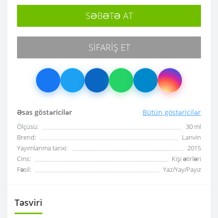
SƏBƏTƏ AT
SIFARIŞ ET
Əsas göstəricilər
Bütün göstəricilər
Ölçüsü:
30 ml
Brend:
Lanvin
Yayımlanma tarixi:
2015
Cins:
Kişi ətirləri
Fəsil:
Yaz/Yay/Payız
Təsviri