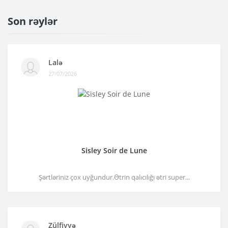
Son rəylər
Lalə
27/07/2026
Sisley Soir de Lune
Şərtləriniz çox uyğundur.Ətrin qalıcılığı ətri super...
Zülfiyyə