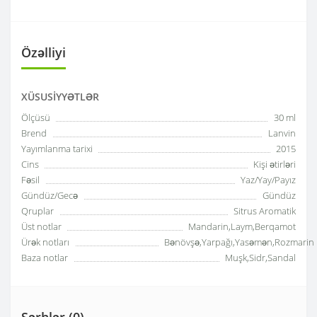
Özəlliyi
XÜSUSIYYƏTLƏR
Ölçüsü
30 ml
Brend
Lanvin
Yayımlanma tarixi
2015
Cins
Kişi ətirləri
Fəsil
Yaz/Yay/Payız
Gündüz/Gecə
Gündüz
Qruplar
Sitrus Aromatik
Üst notlar
Mandarin,Laym,Berqamot
Ürək notları
Bənövşə,Yarpağı,Yasəmən,Rozmarin
Baza notlar
Muşk,Sidr,Sandal