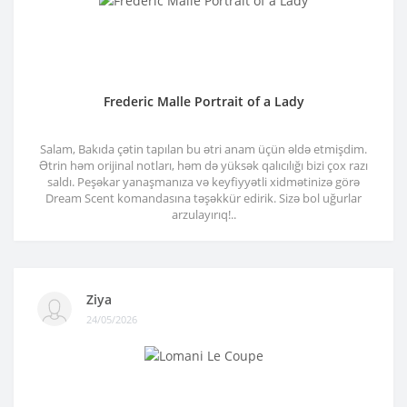
Frederic Malle Portrait of a Lady
Salam, Bakıda çətin tapılan bu ətri anam üçün əldə etmişdim.
Ətrin həm orijinal notları, həm də yüksək qalıcılığı bizi çox razı
saldı. Peşəkar yanaşmanıza və keyfiyyətli xidmətinizə görə
Dream Scent komandasına təşəkkür edirik. Sizə bol uğurlar
arzulayırıq!..
Ziya
24/05/2026