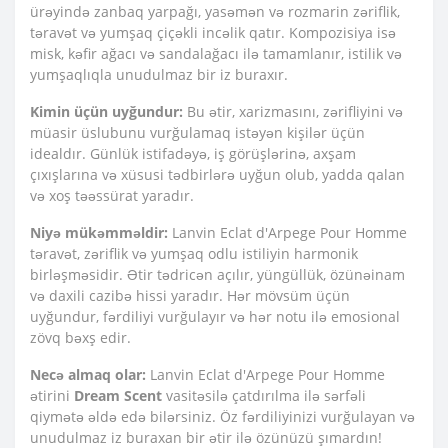
ürəyində zanbaq yarpağı, yasəmən və rozmarin zəriflik,
təravət və yumşaq çiçəkli incəlik qatır. Kompozisiya isə
misk, kəfir ağacı və sandalağacı ilə tamamlanır, istilik və
yumşaqlıqla unudulmaz bir iz buraxır.
Kimin üçün uyğundur:
Bu ətir, xarizmasını, zərifliyini və
müasir üslubunu vurğulamaq istəyən kişilər üçün
idealdır. Günlük istifadəyə, iş görüşlərinə, axşam
çıxışlarına və xüsusi tədbirlərə uyğun olub, yadda qalan
və xoş təəssürat yaradır.
Niyə mükəmməldir:
Lanvin Eclat d'Arpege Pour Homme
təravət, zəriflik və yumşaq odlu istiliyin harmonik
birləşməsidir. Ətir tədricən açılır, yüngüllük, özünəinam
və daxili cazibə hissi yaradır. Hər mövsüm üçün
uyğundur, fərdiliyi vurğulayır və hər notu ilə emosional
zövq bəxş edir.
Necə almaq olar:
Lanvin Eclat d'Arpege Pour Homme
ətirini
Dream Scent
vasitəsilə çatdırılma ilə sərfəli
qiymətə əldə edə bilərsiniz. Öz fərdiliyinizi vurğulayan və
unudulmaz iz buraxan bir ətir ilə özünüzü şımardın!