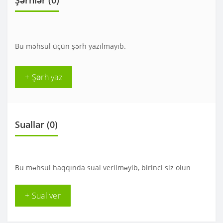
Şərhlər (0)
Bu məhsul üçün şərh yazılmayıb.
+ Şərh yaz
Suallar
(0)
Bu məhsul haqqında sual verilməyib, birinci siz olun
+ Sual ver