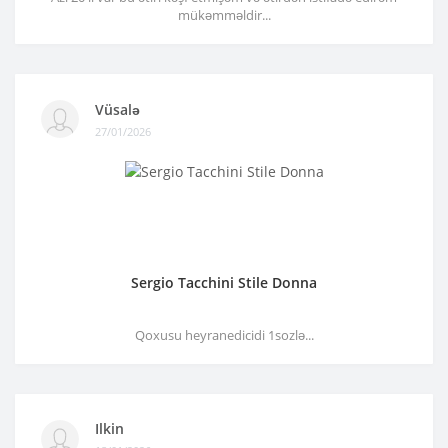
mükəmməldir...
Vüsalə
27/01/2026
Sergio Tacchini Stile Donna
Qoxusu heyranedicidi 1sozlə...
Ilkin