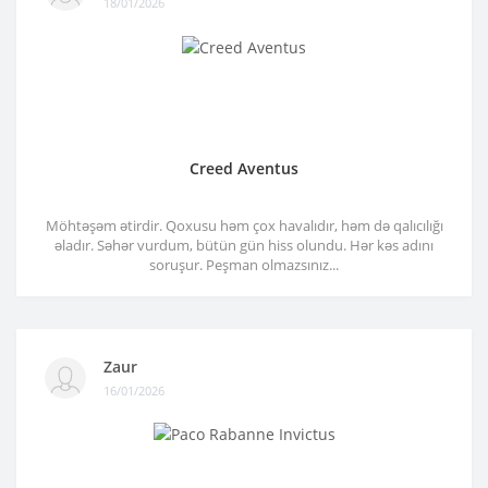
18/01/2026
Creed Aventus
Möhtəşəm ətirdir. Qoxusu həm çox havalıdır, həm də qalıcılığı
əladır. Səhər vurdum, bütün gün hiss olundu. Hər kəs adını
soruşur. Peşman olmazsınız...
Zaur
16/01/2026