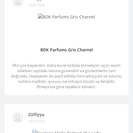
19/07/2026
BDK Parfums Gris Charnel
Ətri çox bəyəndim. Daha əvvəl istifadə etmədiyim üçün seçim
edərkən saytdakı təsvirə güvəndim və gözləntilərim tam
doğruldu. Həqiqətən də qeyd edildiyi kimi ədviyyatlı və odunsu
notlara malikdir, qoxusu isə olduqca zövqlü və fərqlidir.
Əməyinizə görə təşəkkür edirəm!..
Zülfiyyə
19/07/2026