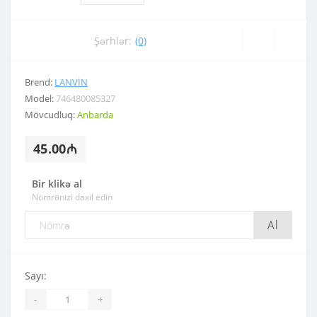
Şərhlər:
(0)
Brend:
LANVIN
Model:
746480085327
Mövcudluq:
Anbarda
45.00₼
Bir klikə al
Nömrənizi daxil edin
Al
Sayı:
-
+