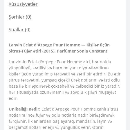
Xüsusiyyətlər
Şərhlər (0)
Suallar
(0)
Lanvin Eclat d'Arpege Pour Homme — Kişilər üçün
Sitrus-Füjər ətiri (2015), Parfümer Sonia Constant
Lanvin-in Eclat d'Arpege Pour Homme ətri, hər notda
yüngüllüyü, zərifliyi və harmoniyanı qiymətləndirən
kişilər üçün yaradılmış təravətli və zərif bir ətirdir. Bu ətir
sitrus təravətini, yumşaq çiçəkli ürək notlarını və isti odlu
baza ilə birləşdirərək çoxsahəli və cəlbedici bir iz yaradır,
hər situasiyada özünəinamlı və zövqlü kişiləri müşayiət
edir.
Unikallığı nədir:
Eclat d'Arpege Pour Homme canlı sitrus
notlarını incə füjər və odlu notlarla nadir birləşdirərək
fərqlənir. İlk anlardan başlayaraq, mandarin, laym və
bergamot notları enerji və yüngüllük verir. Ətirin