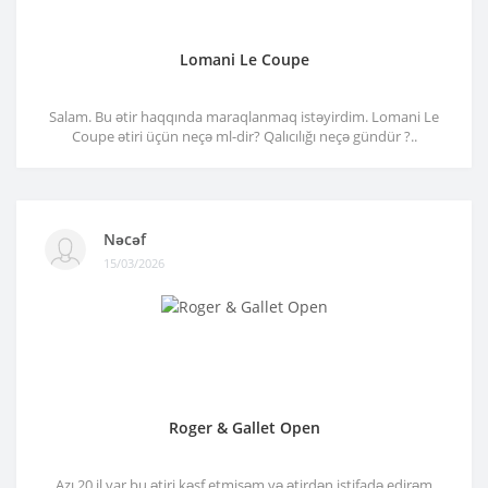
Lomani Le Coupe
Salam. Bu ətir haqqında maraqlanmaq istəyirdim. Lomani Le
Coupe ətiri üçün neçə ml-dir? Qalıcılığı neçə gündür ?..
Nəcəf
15/03/2026
Roger & Gallet Open
Azı 20 il var bu ətiri kəşf etmişəm və ətirdən istifadə edirəm