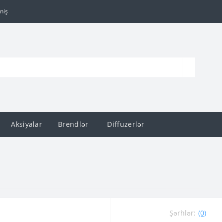
niş
Aksiyalar
Brendlər
Diffuzerlər
Şərhlər:
(0)