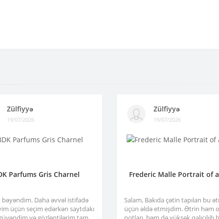
Zülfiyyə
Zülfiyyə
19/07/2026
19/07/2026
DK Parfums Gris Charnel
Frederic Malle Portrait of 
x bəyəndim. Daha əvvəl istifadə
Salam, Bakıda çətin tapılan bu ə
im üçün seçim edərkən saytdakı
üçün əldə etmişdim. Ətrin həm or
 güvəndim və gözləntilərim tam
notları, həm də yüksək qalıcılığı b