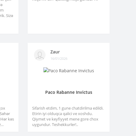
və
am
ik. Sizə
Zaur
16/01/2026
Paco Rabanne Invictus
çox
Sifarish etdim, 1 gune chatdirilma edildi.
. Səhər
Etirin iyi olduqca qalici ve xoshdu.
 Hər kəs
Qiymet ve keyfiyyet mene gore chox
...
uygundur. Teshekkurler!..