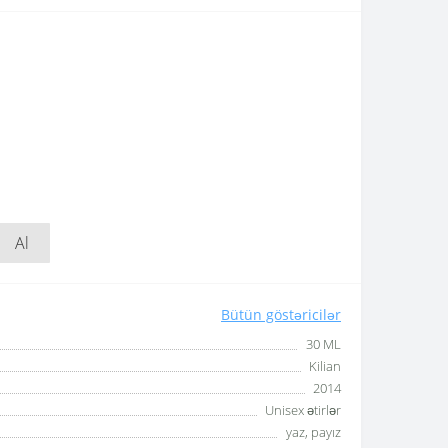
Al
Bütün göstəricilər
30 ML
Kilian
2014
Unisex ətirlər
yaz, payız