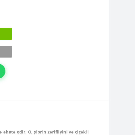
əhatə edir. O, şiprin zərifliyini və çiçəkli