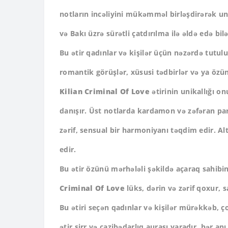
notların incəliyini mükəmməl birləşdirərək uni
və Bakı üzrə sürətli çatdırılma ilə əldə edə bilə
Bu ətir qadınlar və kişilər üçün nəzərdə tutul
romantik görüşlər, xüsusi tədbirlər və ya öz
Kilian Criminal Of Love
ətirinin unikallığı o
danışır. Üst notlarda kardamon və zəfəran parla
zərif, sensual bir harmoniyanı təqdim edir. Al
edir.
Bu ətir özünü mərhələli şəkildə açaraq sahibini
Criminal Of Love
lüks, dərin və zərif qoxur, s
Bu ətiri seçən qadınlar və kişilər mürəkkəb, ço
ətir sirr və cazibədarlıq aurası yaradır, hər a