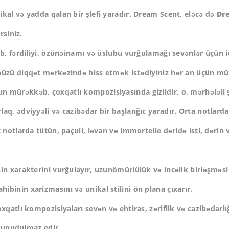
kal və yadda qalan bir şlefi yaradır. Dream Scent, eləcə də
Dr
rsiniz.
ub, fərdiliyi, özünəinamı və üslubu vurğulamağı sevənlər üçün i
ünüzü diqqət mərkəzində hiss etmək istədiyiniz hər an üçün 
nun mürəkkəb, çoxqatlı kompozisiyasında gizlidir, o, mərhələli ş
q, ədviyyəli və cazibədar bir başlanğıc yaradır. Orta notlarda 
t notlarda tütün, paçuli, ləvan və immortelle dəridə isti, dərin
n xarakterini vurğulayır, uzunömürlülük və incəlik birləşməsi il
ahibinin xarizmasını və unikal stilini ön plana çıxarır.
xqatlı kompozisiyaları sevən və ehtiras, zəriflik və cazibədarlı
nı unudulmaz edir.