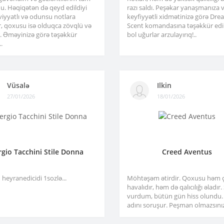
u. Həqiqətən də qeyd edildiyi
razı saldı. Peşəkar yanaşmanıza 
viyyatlı və odunsu notlara
keyfiyyətli xidmətinizə görə Dre
r, qoxusu isə olduqca zövqlü və
Scent komandasına təşəkkür edir
ir. Əməyinizə görə təşəkkür
bol uğurlar arzulayırıq!..
.
Vüsalə
Ilkin
27/01/2026
18/01/2026
rgio Tacchini Stile Donna
Creed Aventus
heyranedicidi 1sozlə...
Möhtəşəm ətirdir. Qoxusu həm 
havalıdır, həm də qalıcılığı əladır
vurdum, bütün gün hiss olundu.
adını soruşur. Peşman olmazsınız