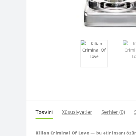
Təsviri
Xüsusiyyətlər
Şərhlər (0)
Kilian Criminal Of Love
— bu ətir insanı özünə