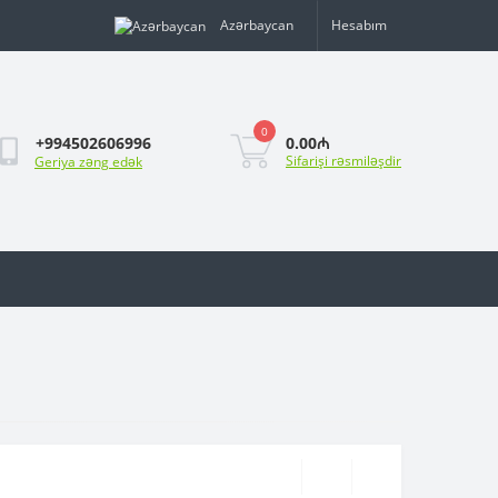
Azərbaycan
Hesabım
0
0.00₼
+994502606996
Sifarişi rəsmiləşdir
Geriya zəng edək