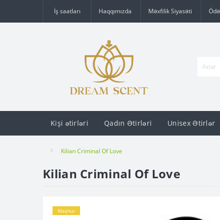
İş saatları
Haqqımızda
Məxfilik Siyasəti
Ödə
Kişi ətirləri
Qadın Ətirləri
Unisex Ətirlər
Kilian Criminal Of Love
Kilian Criminal Of Love
Məşhur