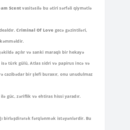
eam Scent
vasitəsilə bu ətiri sərfəli qiymətlə
dealdır.
Criminal Of Love
gecə gəzintiləri,
mükəmməldir.
əkildə açılır və sanki maraqlı bir hekayə
isə türk gülü, Atlas sidri və papirus incə və
 və cazibədar bir şlefi buraxır, onu unudulmaz
ə güc, zəriflik və ehtiras hissi yaradır.
ğı birləşdirərək fərqlənmək istəyənlərdir. Bu