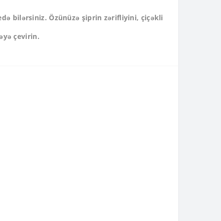
də bilərsiniz. Özünüzə şiprin zərifliyini, çiçəkli
əyə çevirin.