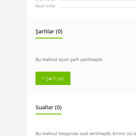
Baza notlar
Şərhlər (0)
Bu məhsul üçün şərh yazılmayıb.
+ Şərh yaz
Suallar
(0)
Bu məhsul haqqında sual verilməyib, birinci siz 