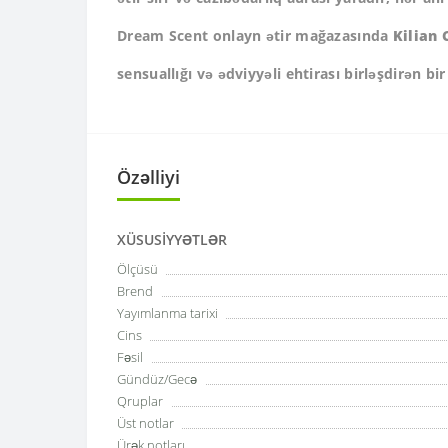
Dream Scent onlayn ətir mağazasında
Kilian 
sensuallığı və ədviyyəli ehtirası birləşdirən b
Özəlliyi
XÜSUSIYYƏTLƏR
Ölçüsü
Brend
Yayımlanma tarixi
Cins
Fəsil
Gündüz/Gecə
Qruplar
Üst notlar
Ürək notları