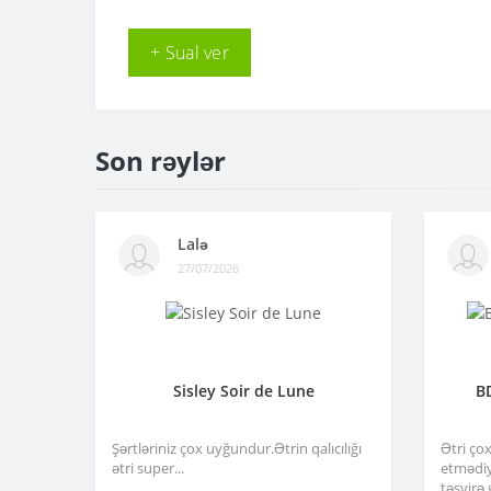
+ Sual ver
Son rəylər
Lalə
27/07/2026
Sisley Soir de Lune
B
Şərtləriniz çox uyğundur.Ətrin qalıcılığı
Ətri ço
ətri super...
etmədiy
təsvirə