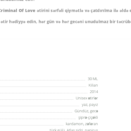
Criminal Of Love
ətirini sərfəli qiymətlə və çatdırılma ilə əldə e
ir ətir hədiyyə edin, hər gün və hər gecəni unudulmaz bir təcrüb
30 ML
Kilian
2014
Unisex ətirlər
yaz, payız
Gündüz, gecə
şiprə-çiçəkli
kardamon, zəfəran
türk gülü, Atlas sidri, papirus