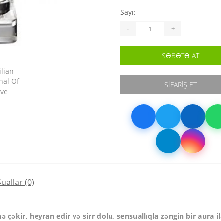
Sayı:
-
+
SƏBƏTƏ AT
SIFARIŞ ET
Suallar
(0)
 çəkir, heyran edir və sirr dolu, sensuallıqla zəngin bir aura ilə 