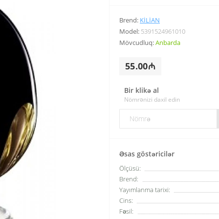
Brend:
KILIAN
Model:
5391524961010
Mövcudluq:
Anbarda
55.00₼
Bir klikə al
Nömrənizi daxil edin
Əsas göstəricilər
Ölçüsü:
Brend:
Yayımlanma tarixi:
Cins:
Fəsil: