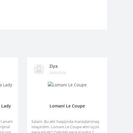
Ziya
24/05/2026
a Lady
Lomani Le Coupe
tri anam
Salam. Bu ətir haqqında maraqlanmaq
ijinal
istəyirdim. Lomani Le Coupe ətiri üçün
izi çox
neçə ml-dir? Qalıcılığı neçə gündür ?..