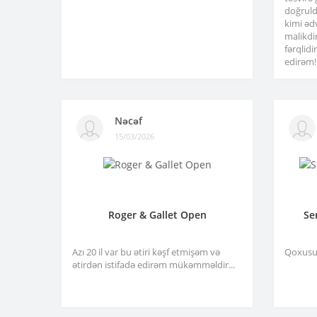
doğruld
kimi əd
malikdi
fərqlid
edirəm!.
Nəcəf
15/03/2026
Roger & Gallet Open
Se
Azı 20 il var bu ətiri kəşf etmişəm və
Qoxusu 
ətirdən istifadə edirəm mükəmməldir...