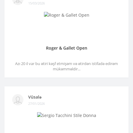
15/03/2026
Roger & Gallet Open
Azı 20 il var bu ətiri kəşf etmişəm və ətirdən istifadə edirəm
mükəmməldir...
Vüsalə
27/01/2026