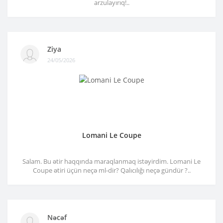
arzulayırıq!..
Ziya
24/05/2026
Lomani Le Coupe
Salam. Bu ətir haqqında maraqlanmaq istəyirdim. Lomani Le
Coupe ətiri üçün neçə ml-dir? Qalıcılığı neçə gündür ?..
Nəcəf