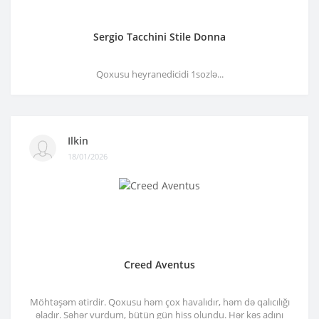
Sergio Tacchini Stile Donna
Qoxusu heyranedicidi 1sozlə...
Ilkin
18/01/2026
Creed Aventus
Möhtəşəm ətirdir. Qoxusu həm çox havalıdır, həm də qalıcılığı
əladır. Səhər vurdum, bütün gün hiss olundu. Hər kəs adını