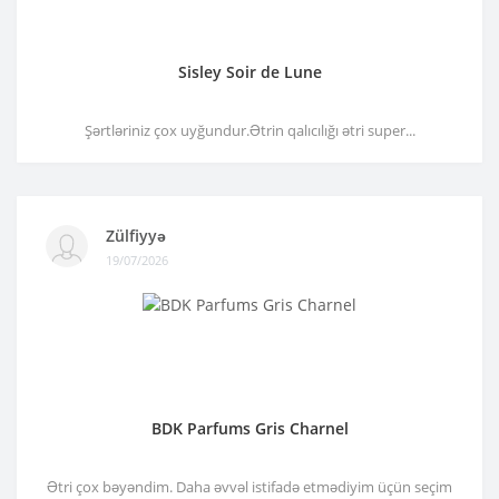
Sisley Soir de Lune
Şərtləriniz çox uyğundur.Ətrin qalıcılığı ətri super...
Zülfiyyə
19/07/2026
BDK Parfums Gris Charnel
Ətri çox bəyəndim. Daha əvvəl istifadə etmədiyim üçün seçim