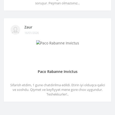
soruşur. Peşman olmazsınız...
Zaur
16/01/2026
Paco Rabanne Invictus
Sifarish etdim, 1 gune chatdirilma edildi. Etirin iyi olduqca qalici
ve xoshdu. Qiymet ve keyfiyyet mene gore chox uygundur.
Teshekkurler!..