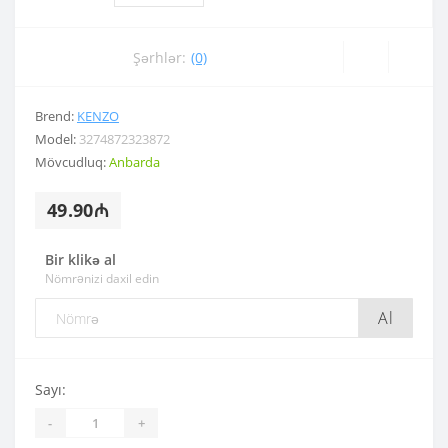
Şərhlər:
(0)
Brend:
KENZO
Model:
3274872323872
Mövcudluq:
Anbarda
49.90₼
Bir klikə al
Nömrənizi daxil edin
Al
Sayı:
-
+