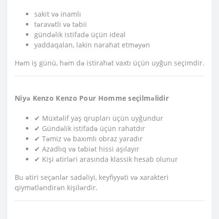
sakit və inamlı
təravətli və təbii
gündəlik istifadə üçün ideal
yaddaqalan, lakin narahat etməyən
Həm iş günü, həm də istirahət vaxtı üçün uyğun seçimdir.
Niyə Kenzo Kenzo Pour Homme seçilməlidir
✔ Müxtəlif yaş qrupları üçün uyğundur
✔ Gündəlik istifadə üçün rahatdır
✔ Təmiz və baxımlı obraz yaradır
✔ Azadlıq və təbiət hissi aşılayır
✔ Kişi ətirləri arasında klassik hesab olunur
Bu ətiri seçənlər sadəliyi, keyfiyyəti və xarakteri
qiymətləndirən kişilərdir.