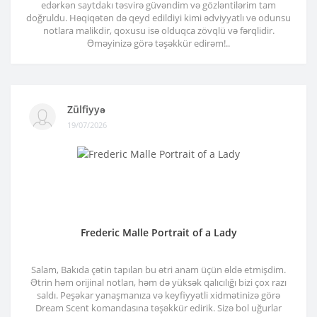
edərkən saytdakı təsvirə güvəndim və gözləntilərim tam
doğruldu. Həqiqətən də qeyd edildiyi kimi ədviyyatlı və odunsu
notlara malikdir, qoxusu isə olduqca zövqlü və fərqlidir.
Əməyinizə görə təşəkkür edirəm!..
Zülfiyyə
19/07/2026
Frederic Malle Portrait of a Lady
Salam, Bakıda çətin tapılan bu ətri anam üçün əldə etmişdim.
Ətrin həm orijinal notları, həm də yüksək qalıcılığı bizi çox razı
saldı. Peşəkar yanaşmanıza və keyfiyyətli xidmətinizə görə
Dream Scent komandasına təşəkkür edirik. Sizə bol uğurlar