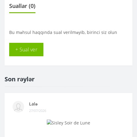
Suallar
(0)
Bu məhsul haqqında sual verilməyib, birinci siz olun
+ Sual ver
Son rəylər
Lalə
27/07/2026