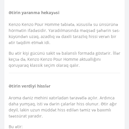
Ətirin yaranma hekayəsi
Kenzo Kenzo Pour Homme təbiətə, xüsusilə su ünsürünə
hörmətin ifadəsidir. Yaradılmasında məqsəd şəhərin səs-
küyündən uzaq, azadlıq və daxili tarazlıq hissi verən bir
ətir təqdim etmək idi.
Bu ətir kişi gücünü sakit və balanslı formada göstərir. İllər
keçsə də, Kenzo Kenzo Pour Homme aktuallığını
qoruyaraq klassik seçim olaraq qalır.
Ətirin verdiyi hisslər
Aroma dəniz mehini xatırladan təravətlə açılır. Ardınca
daha yumşaq, isti və dərin çalarlar hiss olunur. Ətir ağır
deyil, lakin uzun müddət hiss edilən təmiz və baxımlı
təəssürat yaradır.
Bu ətir: