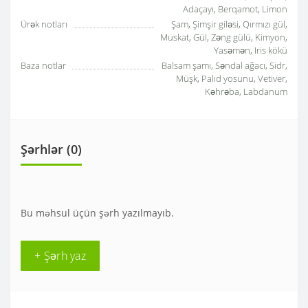
Adaçayı, Berqamot, Limon
Ürək notları
Şam, Şimşir giləsi, Qırmızı gül,
Muskat, Gül, Zəng gülü, Kimyon,
Yasəmən, Iris kökü
Baza notlar
Balsam şamı, Səndal ağacı, Sidr,
Müşk, Palıd yosunu, Vetiver,
Kəhrəba, Labdanum
Şərhlər (0)
Bu məhsul üçün şərh yazılmayıb.
+ Şərh yaz