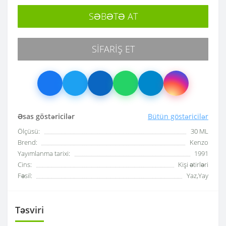
SƏBƏTƏ AT
SIFARIŞ ET
Əsas göstəricilər
Bütün göstəricilər
Ölçüsü:
30 ML
Brend:
Kenzo
Yayımlanma tarixi:
1991
Cins:
Kişi ətirləri
Fəsil:
Yaz,Yay
Təsviri