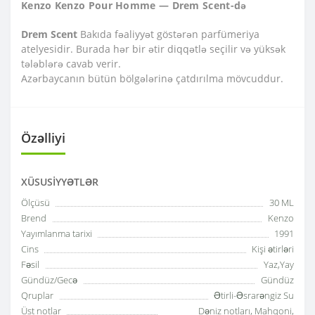
Kenzo Kenzo Pour Homme — Drem Scent-də
Drem Scent
Bakıda fəaliyyət göstərən parfümeriya
atelyesidir. Burada hər bir ətir diqqətlə seçilir və yüksək
tələblərə cavab verir.
Azərbaycanın bütün bölgələrinə çatdırılma mövcuddur.
Özəlliyi
XÜSUSIYYƏTLƏR
Ölçüsü
30 ML
Brend
Kenzo
Yayımlanma tarixi
1991
Cins
Kişi ətirləri
Fəsil
Yaz,Yay
Gündüz/Gecə
Gündüz
Qruplar
Ətirli-Əsrarəngiz Su
Üst notlar
Dəniz notları, Mahqoni,