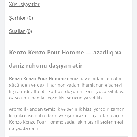
Xüsusiyyətlər
Şərhlər (0)
Suallar
(0)
Kenzo Kenzo Pour Homme — azadlıq və
dəniz ruhunu daşıyan ətir
Kenzo Kenzo Pour Homme
dəniz havasından, təbiətin
gücündən və daxili harmoniyadan ilhamlanan əfsanəvi
kişi ətiridir. Bu ətir sərbəst düşünən, sakit gücə sahib və
öz yolunu inamla seçən kişilər üçün yaradılıb.
Aroma ilk andan təmizlik və sərinlik hissi yaradır, zaman
keçdikcə isə daha dərin və kişi xarakterli çalarlarla açılır.
Kenzo Kenzo Pour Homme sadə, lakin təsirli səslənməsi
ilə yadda qalır.