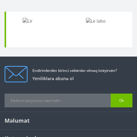
Endirimlərdən birinci xəbərdar olmaq istəyirsən?
Yeniliklərə abunə ol
Ok
Məlumat