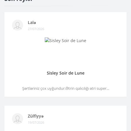
Lalə
27/07/2026
Sisley Soir de Lune
Şərtləriniz çox uyğundur.Ətrin qalıcılığı ətri super...
Zülfiyyə
19/07/2026