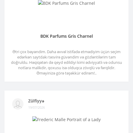
BDK Parfums Gris Charnel
Ətri çox bəyəndim. Daha əvvəl istifadə etmədiyim üçün seçim
edərkən saytdakı təsvirə güvəndim və gözləntilərim tam
doğruldu. Həqiqətən də qeyd edildiyi kimi ədviyyatlı və odunsu
notlara malikdir, qoxusu isə olduqca zövqlü və fərqlidir.
Əməyinizə görə təşəkkür edirəm!..
Zülfiyyə
19/07/2026