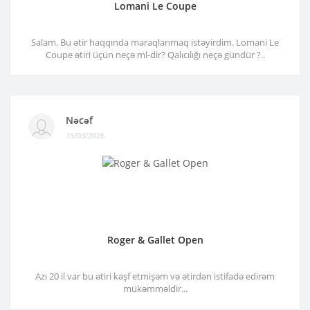
Lomani Le Coupe
Salam. Bu ətir haqqında maraqlanmaq istəyirdim. Lomani Le
Coupe ətiri üçün neçə ml-dir? Qalıcılığı neçə gündür ?..
Nəcəf
15/03/2026
Roger & Gallet Open
Azı 20 il var bu ətiri kəşf etmişəm və ətirdən istifadə edirəm
mükəmməldir...