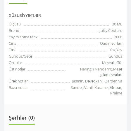
XÜSUSIYYƏTLƏR
Ölçüsü
30 ML
Brend
Juicy Couture
Yayımlanma tarixi
2008
Cins
Qadın ətirləri
Fəsil
Yaz,Yay
Gündüz/Gecə
Gündüz
Qruplar
Meyvəli, Gül
Üst notlar
Naringi (Mandarin),Meşə
giləmeyvələri
Ürək notları
Jasmin, Dəvətikanı, Qardeniya
Baza notlar
Səndəl, Vanil, Karamel, Ənbər,
Praline
Şərhlər (0)