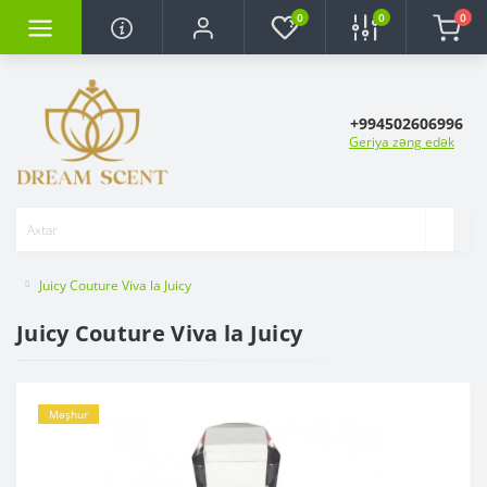
0
0
0
+994502606996
Geriya zəng edək
Juicy Couture Viva la Juicy
Juicy Couture Viva la Juicy
Məşhur