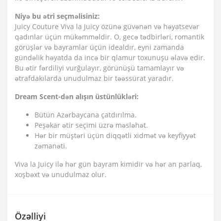
Niyə bu ətri seçməlisiniz:
Juicy Couture Viva la Juicy özünə güvənən və həyatsevər
qadınlar üçün mükəmməldir. O, gecə tədbirləri, romantik
görüşlər və bayramlar üçün idealdır, eyni zamanda
gündəlik həyatda da incə bir qlamur toxunuşu əlavə edir.
Bu ətir fərdiliyi vurğulayır, görünüşü tamamlayır və
ətrafdakılarda unudulmaz bir təəssürat yaradır.
Dream Scent-dən alışın üstünlükləri:
Bütün Azərbaycana çatdırılma.
Peşəkar ətir seçimi üzrə məsləhət.
Hər bir müştəri üçün diqqətli xidmət və keyfiyyət
zəmanəti.
Viva la Juicy ilə hər gün bayram kimidir və hər an parlaq,
xoşbəxt və unudulmaz olur.
Özəlliyi