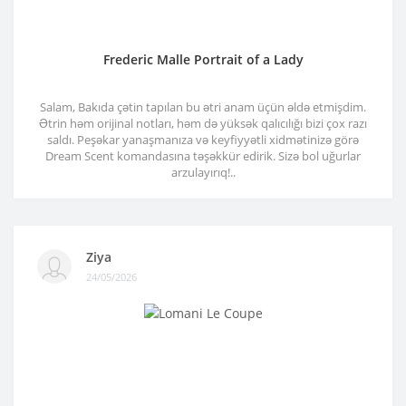
Frederic Malle Portrait of a Lady
Salam, Bakıda çətin tapılan bu ətri anam üçün əldə etmişdim.
Ətrin həm orijinal notları, həm də yüksək qalıcılığı bizi çox razı
saldı. Peşəkar yanaşmanıza və keyfiyyətli xidmətinizə görə
Dream Scent komandasına təşəkkür edirik. Sizə bol uğurlar
arzulayırıq!..
Ziya
24/05/2026