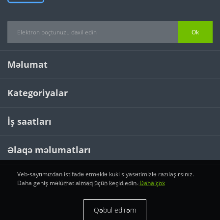
Ok
Məlumat
Kategoriyalar
İş saatları
Əlaqə məlumatları
Veb-saytımızdan istifadə etməklə kuki siyasətimizlə razılaşırsınız.
Daha geniş məlumat almaq üçün keçid edin.
Daha çox
VÖEN 1406295172 Dreamscent © 2026
Qəbul edirəm