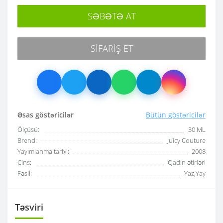
SƏBƏTƏ AT
SIFARIŞ ET
Əsas göstəricilər
Bütün göstəricilər
Ölçüsü:
30 ML
Brend:
Juicy Couture
Yayımlanma tarixi:
2008
Cins:
Qadın ətirləri
Fəsil:
Yaz,Yay
Təsviri