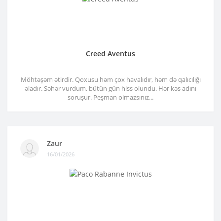
Creed Aventus
Möhtəşəm ətirdir. Qoxusu həm çox havalıdır, həm də qalıcılığı
əladır. Səhər vurdum, bütün gün hiss olundu. Hər kəs adını
soruşur. Peşman olmazsınız...
Zaur
16/01/2026