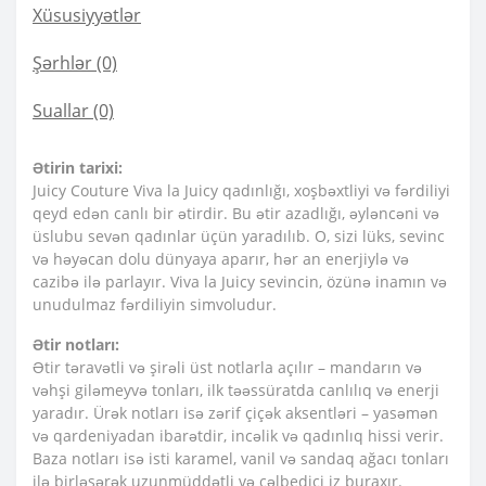
Xüsusiyyətlər
Şərhlər (0)
Suallar
(0)
Ətirin tarixi:
Juicy Couture Viva la Juicy qadınlığı, xoşbəxtliyi və fərdiliyi
qeyd edən canlı bir ətirdir. Bu ətir azadlığı, əyləncəni və
üslubu sevən qadınlar üçün yaradılıb. O, sizi lüks, sevinc
və həyəcan dolu dünyaya aparır, hər an enerjiylə və
cazibə ilə parlayır. Viva la Juicy sevincin, özünə inamın və
unudulmaz fərdiliyin simvoludur.
Ətir notları:
Ətir təravətli və şirəli üst notlarla açılır – mandarın və
vəhşi giləmeyvə tonları, ilk təəssüratda canlılıq və enerji
yaradır. Ürək notları isə zərif çiçək aksentləri – yasəmən
və qardeniyadan ibarətdir, incəlik və qadınlıq hissi verir.
Baza notları isə isti karamel, vanil və sandaq ağacı tonları
ilə birləşərək uzunmüddətli və cəlbedici iz buraxır.