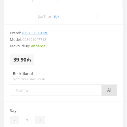
Şərhlər:
(0)
Brend:
JUICY COUTURE
Model:
098691047718
Mövcudluq:
Anbarda
39.90₼
Bir klikə al
Nömrənizi daxil edin
Al
Sayı:
-
+