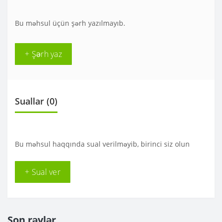
Bu məhsul üçün şərh yazılmayıb.
+ Şərh yaz
Suallar
(0)
Bu məhsul haqqında sual verilməyib, birinci siz olun
+ Sual ver
Son rəylər