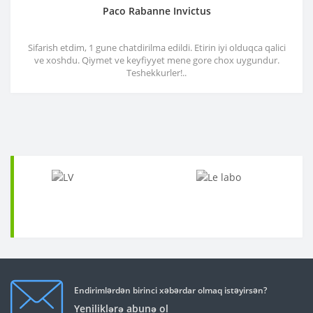
Paco Rabanne Invictus
Sifarish etdim, 1 gune chatdirilma edildi. Etirin iyi olduqca qalici
ve xoshdu. Qiymet ve keyfiyyet mene gore chox uygundur.
Teshekkurler!..
Endirimlərdən birinci xəbərdar olmaq istəyirsən?
Yeniliklərə abunə ol