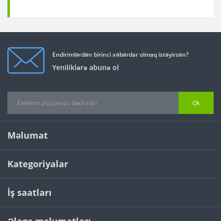
Endirimlərdən birinci xəbərdar olmaq istəyirsən?
Yeniliklərə abunə ol
Ok
Məlumat
Kategoriyalar
İş saatları