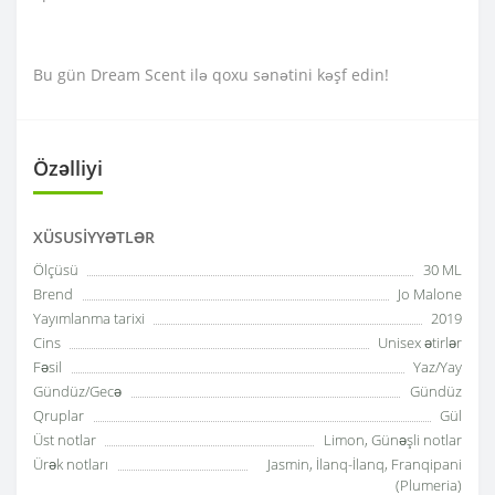
Bu gün Dream Scent ilə qoxu sənətini kəşf edin!
Özəlliyi
XÜSUSIYYƏTLƏR
Ölçüsü
30 ML
Brend
Jo Malone
Yayımlanma tarixi
2019
Cins
Unisex ətirlər
Fəsil
Yaz/Yay
Gündüz/Gecə
Gündüz
Qruplar
Gül
Üst notlar
Limon, Günəşli notlar
Ürək notları
Jasmin, İlanq-İlanq, Franqipani
(Plumeria)