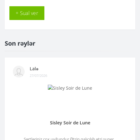
+ Sual ver
Son rəylər
Lalə
27/07/2026
Sisley Soir de Lune
Şərtləriniz çox uyğundur.Ətrin qalıcılığı ətri super...