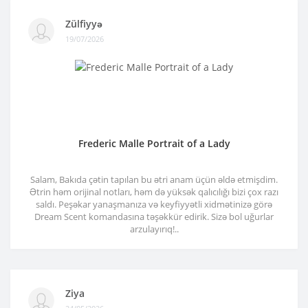
Zülfiyyə
19/07/2026
Frederic Malle Portrait of a Lady
Salam, Bakıda çətin tapılan bu ətri anam üçün əldə etmişdim.
Ətrin həm orijinal notları, həm də yüksək qalıcılığı bizi çox razı
saldı. Peşəkar yanaşmanıza və keyfiyyətli xidmətinizə görə
Dream Scent komandasına təşəkkür edirik. Sizə bol uğurlar
arzulayırıq!..
Ziya