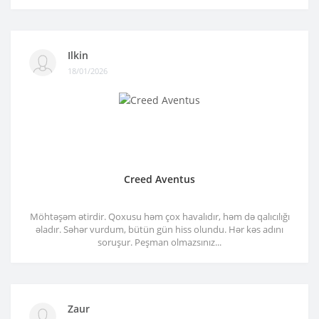
Ilkin
18/01/2026
Creed Aventus
Möhtəşəm ətirdir. Qoxusu həm çox havalıdır, həm də qalıcılığı
əladır. Səhər vurdum, bütün gün hiss olundu. Hər kəs adını
soruşur. Peşman olmazsınız...
Zaur