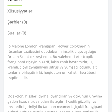
Xüsusiyyətlər
Şərhlər (0)
Suallar
(0)
Jo Malone London Frangipani Flower Cologne-nin
füsunkar cazibəsini dəbdəbənin incəliklə qovuşduğu
Dream Scent-də kəşf edin. Bu valehedici ətir tropik
frangipani çiçəyinin zərif, lakin canlı bayramıdır; O,
kremli, çiçək zənginliyini sitrus və yumşaq, odunlu alt
tonlarla birləşdirir ki, həqiqətən unikal ətir təcrübəsi
təqdim edir.
Odekolon, hissləri dərhal oyandıran və qoxunun ürəyinə
gedən təzə, sitrus notları ilə açılır; Ekzotik gözəlliyi və
məstedici şirinliyi ilə tanınan məxməri, çiçəkli frangipani
buketi. Ətir ağ müşk və səndəl ağacının incə notları ilə