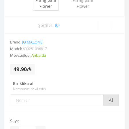
Şərhlər:
(0)
Brend:
JO MALONE
Model:
690251096817
Mövcudluq:
Anbarda
49.90₼
Bir klikə al
Nömrənizi daxil edin
Al
Sayı: