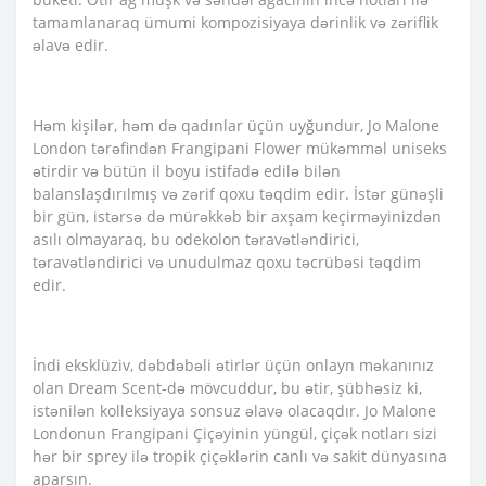
tamamlanaraq ümumi kompozisiyaya dərinlik və zəriflik
əlavə edir.
Həm kişilər, həm də qadınlar üçün uyğundur, Jo Malone
London tərəfindən Frangipani Flower mükəmməl uniseks
ətirdir və bütün il boyu istifadə edilə bilən
balanslaşdırılmış və zərif qoxu təqdim edir. İstər günəşli
bir gün, istərsə də mürəkkəb bir axşam keçirməyinizdən
asılı olmayaraq, bu odekolon təravətləndirici,
təravətləndirici və unudulmaz qoxu təcrübəsi təqdim
edir.
İndi eksklüziv, dəbdəbəli ətirlər üçün onlayn məkanınız
olan Dream Scent-də mövcuddur, bu ətir, şübhəsiz ki,
istənilən kolleksiyaya sonsuz əlavə olacaqdır. Jo Malone
Londonun Frangipani Çiçəyinin yüngül, çiçək notları sizi
hər bir sprey ilə tropik çiçəklərin canlı və sakit dünyasına
aparsın.