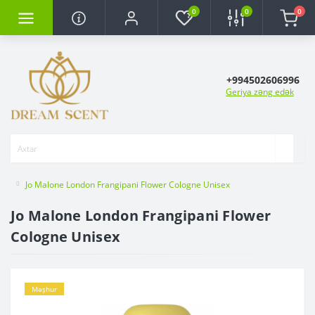
0
0
0
+994502606996
Geriya zəng edək
Jo Malone London Frangipani Flower Cologne Unisex
Jo Malone London Frangipani Flower
Cologne Unisex
Məşhur