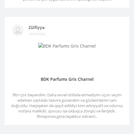
Zülfiyyə
19/07/2026
BDK Parfums Gris Charnel
Ətri çox bəyəndim. Daha əvvəl istifadə etmədiyim üçün seçim
edərkən saytdakı təsvirə güvəndim və gözləntilərim tam
doğruldu. Həqiqətən də qeyd edildiyi kimi ədviyyatlı və odunsu
notlara malikdir, qoxusu isə olduqca zövqlü və fərqlidir.
Əməyinizə görə təşəkkür edirəm!..