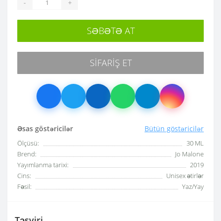
-
+
SƏBƏTƏ AT
SIFARIŞ ET
Əsas göstəricilər
Bütün göstəricilər
Ölçüsü:
30 ML
Brend:
Jo Malone
Yayımlanma tarixi:
2019
Cins:
Unisex ətirlər
Fəsil:
Yaz/Yay
Təsviri