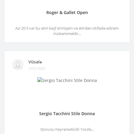
Roger & Gallet Open
Azı 20 il var bu ətiri kəşf etmişəm və ətirdən istifadə edirəm
mükəmməldir...
Vüsalə
27/01/2026
Sergio Tacchini Stile Donna
Qoxusu heyranedicidi 1sozlə...