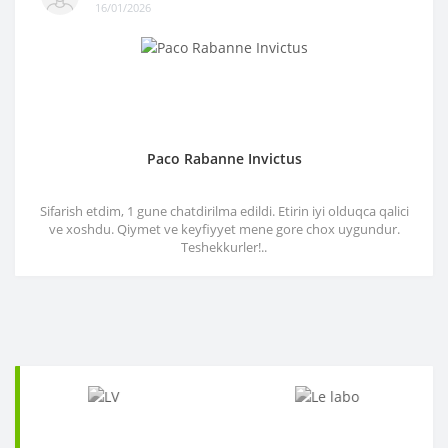
16/01/2026
Paco Rabanne Invictus
Sifarish etdim, 1 gune chatdirilma edildi. Etirin iyi olduqca qalici
ve xoshdu. Qiymet ve keyfiyyet mene gore chox uygundur.
Teshekkurler!..