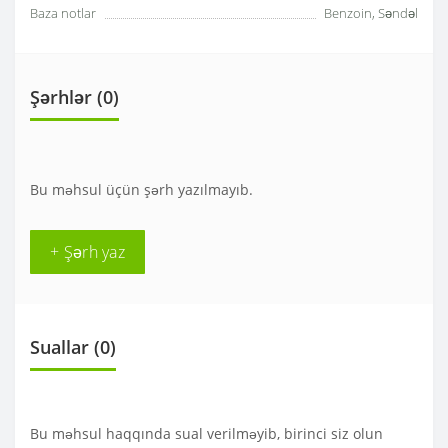
Baza notlar
Benzoin, Səndəl
Şərhlər (0)
Bu məhsul üçün şərh yazılmayıb.
+ Şərh yaz
Suallar
(0)
Bu məhsul haqqında sual verilməyib, birinci siz olun