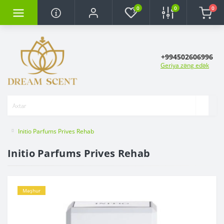
0
0
0
+994502606996
Geriya zəng edək
Initio Parfums Prives Rehab
Initio Parfums Prives Rehab
Məşhur