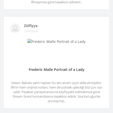
Əməyinizə görə təşəkkür edirəm!..
Zülfiyyə
19/07/2026
Frederic Malle Portrait of a Lady
Salam, Bakıda çətin tapılan bu ətri anam üçün əldə etmişdim.
Ətrin həm orijinal notları, həm də yüksək qalıcılığı bizi çox razı
saldı. Peşəkar yanaşmanıza və keyfiyyətli xidmətinizə görə
Dream Scent komandasına təşəkkür edirik. Sizə bol uğurlar
arzulayırıq!..