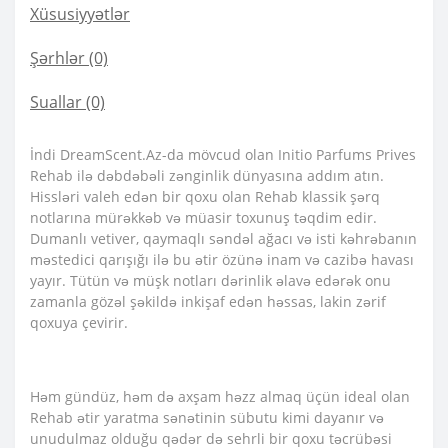
Xüsusiyyətlər
Şərhlər (0)
Suallar
(0)
İndi DreamScent.Az-da mövcud olan Initio Parfums Prives
Rehab ilə dəbdəbəli zənginlik dünyasına addım atın.
Hissləri valeh edən bir qoxu olan Rehab klassik şərq
notlarına mürəkkəb və müasir toxunuş təqdim edir.
Dumanlı vetiver, qaymaqlı səndəl ağacı və isti kəhrəbanın
məstedici qarışığı ilə bu ətir özünə inam və cazibə havası
yayır. Tütün və müşk notları dərinlik əlavə edərək onu
zamanla gözəl şəkildə inkişaf edən həssas, lakin zərif
qoxuya çevirir.
Həm gündüz, həm də axşam həzz almaq üçün ideal olan
Rehab ətir yaratma sənətinin sübutu kimi dayanır və
unudulmaz olduğu qədər də sehrli bir qoxu təcrübəsi