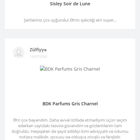
Sisley Soir de Lune
Şərtləriniz çox uyğundur.Ətrin qalıcılığı ətri super...
Zülfiyyə
19/07/2026
BDK Parfums Gris Charnel
Ətri çox bəyəndim. Daha əvvəl istifadə etmədiyim üçün seçim
edərkən saytdakı təsvirə güvəndim və gözləntilərim tam
doğruldu. Həqiqətən də qeyd edildiyi kimi ədviyyatlı və odunsu
notlara malikdir, qoxusu isə olduqca zövqlü və fərqlidir.