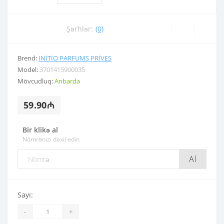
Şərhlər:
(0)
Brend:
INITIO PARFUMS PRIVES
Model:
3701415900035
Mövcudluq:
Anbarda
59.90₼
Bir klikə al
Nömrənizi daxil edin
Al
Sayı:
-
+