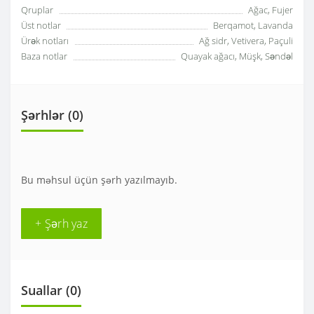
Qruplar
Ağac, Fujer
Üst notlar
Berqamot, Lavanda
Ürək notları
Ağ sidr, Vetivera, Paçuli
Baza notlar
Quayak ağacı, Müşk, Səndəl
Şərhlər (0)
Bu məhsul üçün şərh yazılmayıb.
+ Şərh yaz
Suallar
(0)