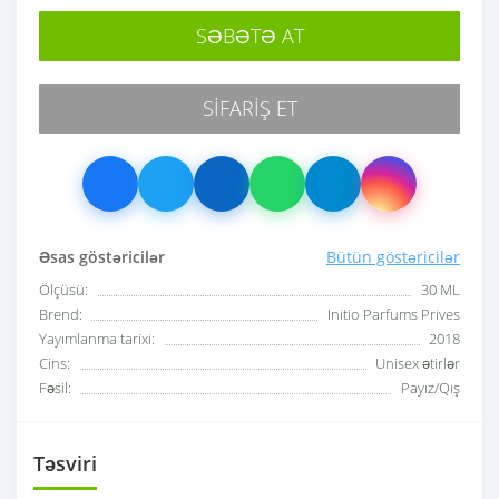
SƏBƏTƏ AT
SIFARIŞ ET
Əsas göstəricilər
Bütün göstəricilər
Ölçüsü:
30 ML
Brend:
Initio Parfums Prives
Yayımlanma tarixi:
2018
Cins:
Unisex ətirlər
Fəsil:
Payız/Qış
Təsviri