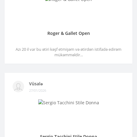
Roger & Gallet Open
Azı 20 il var bu ətiri kəşf etmişəm və ətirdən istifadə edirəm
mükəmməldir...
Vüsalə
27/01/2026
Sergio Tacchini Stile Donna