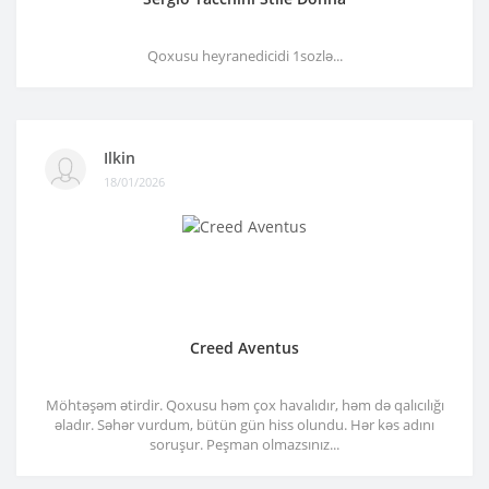
Qoxusu heyranedicidi 1sozlə...
Ilkin
18/01/2026
Creed Aventus
Möhtəşəm ətirdir. Qoxusu həm çox havalıdır, həm də qalıcılığı
əladır. Səhər vurdum, bütün gün hiss olundu. Hər kəs adını
soruşur. Peşman olmazsınız...