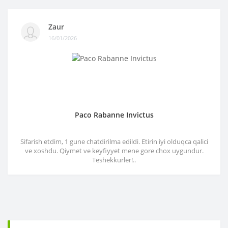
Zaur
16/01/2026
Paco Rabanne Invictus
Sifarish etdim, 1 gune chatdirilma edildi. Etirin iyi olduqca qalici
ve xoshdu. Qiymet ve keyfiyyet mene gore chox uygundur.
Teshekkurler!..