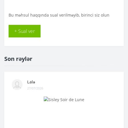
Bu məhsul haqqında sual verilməyib, birinci siz olun
+ Sual ver
Son rəylər
Lalə
27/07/2026