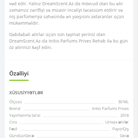
vəd edir. Yalnız DreamScent.Az-da mövcud olan bu ətir
zamansız zərifliyi və müasir incəliyi təcəssüm etdirir və
niş parfümeriya sahəsində ən yaxşısını axtaranlar üçün
mükəmməldir.
Dəbdəbəli ətirlər üçün son təyinat yeriniz olan
DreamScent.Az-da Initio Parfums Prives Rehab ilə bu gün
öz ətirinizi kəşf edin.
Özəlliyi
XÜSUSIYYƏTLƏR
Ölçüsü
30 ML
Brend
Initio Parfums Prives
Yayımlanma tarixi
2018
Cins
Unisex ətirlər
Fəsil
Payız/Qış
Gündüz/Gecə
Gecə