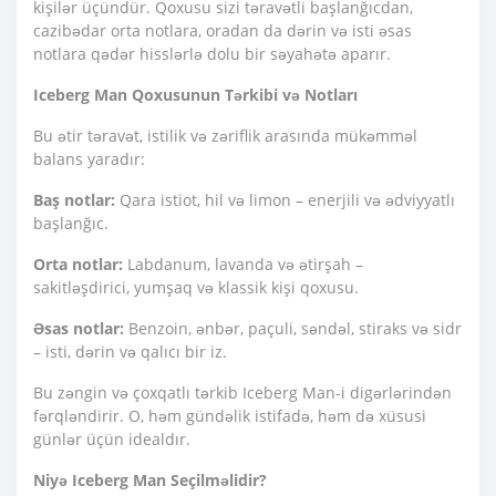
kişilər üçündür. Qoxusu sizi təravətli başlanğıcdan,
cazibədar orta notlara, oradan da dərin və isti əsas
notlara qədər hisslərlə dolu bir səyahətə aparır.
Iceberg Man Qoxusunun Tərkibi və Notları
Bu ətir təravət, istilik və zəriflik arasında mükəmməl
balans yaradır:
Baş notlar:
Qara istiot, hil və limon – enerjili və ədviyyatlı
başlanğıc.
Orta notlar:
Labdanum, lavanda və ətirşah –
sakitləşdirici, yumşaq və klassik kişi qoxusu.
Əsas notlar:
Benzoin, ənbər, paçuli, səndəl, stiraks və sidr
– isti, dərin və qalıcı bir iz.
Bu zəngin və çoxqatlı tərkib Iceberg Man-i digərlərindən
fərqləndirir. O, həm gündəlik istifadə, həm də xüsusi
günlər üçün idealdır.
Niyə Iceberg Man Seçilməlidir?