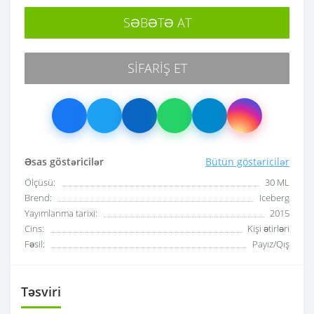
SƏBƏTƏ AT
SIFARIŞ ET
Əsas göstəricilər
Bütün göstəricilər
Ölçüsü:
30 ML
Brend:
Iceberg
Yayımlanma tarixi:
2015
Cins:
Kişi ətirləri
Fəsil:
Payız/Qış
Təsviri