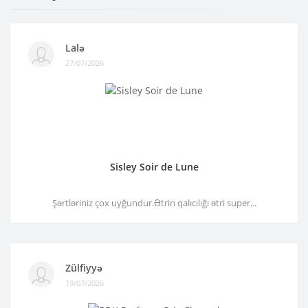
Lalə
27/07/2026
Sisley Soir de Lune
Şərtləriniz çox uyğundur.Ətrin qalıcılığı ətri super...
Zülfiyyə
19/07/2026