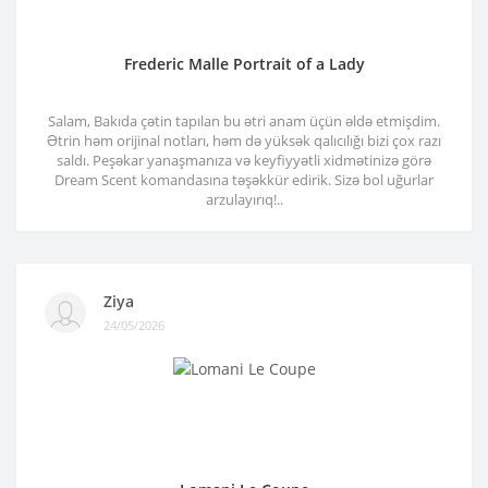
Frederic Malle Portrait of a Lady
Salam, Bakıda çətin tapılan bu ətri anam üçün əldə etmişdim.
Ətrin həm orijinal notları, həm də yüksək qalıcılığı bizi çox razı
saldı. Peşəkar yanaşmanıza və keyfiyyətli xidmətinizə görə
Dream Scent komandasına təşəkkür edirik. Sizə bol uğurlar
arzulayırıq!..
Ziya
24/05/2026