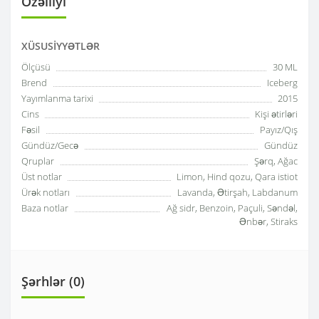
Özəlliyi
XÜSUSIYYƏTLƏR
Ölçüsü
30 ML
Brend
Iceberg
Yayımlanma tarixi
2015
Cins
Kişi ətirləri
Fəsil
Payız/Qış
Gündüz/Gecə
Gündüz
Qruplar
Şərq, Ağac
Üst notlar
Limon, Hind qozu, Qara istiot
Ürək notları
Lavanda, Ətirşah, Labdanum
Baza notlar
Ağ sidr, Benzoin, Paçuli, Səndəl,
Ənbər, Stiraks
Şərhlər (0)