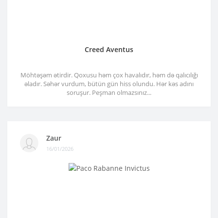
Creed Aventus
Möhtəşəm ətirdir. Qoxusu həm çox havalıdır, həm də qalıcılığı
əladır. Səhər vurdum, bütün gün hiss olundu. Hər kəs adını
soruşur. Peşman olmazsınız...
Zaur
16/01/2026