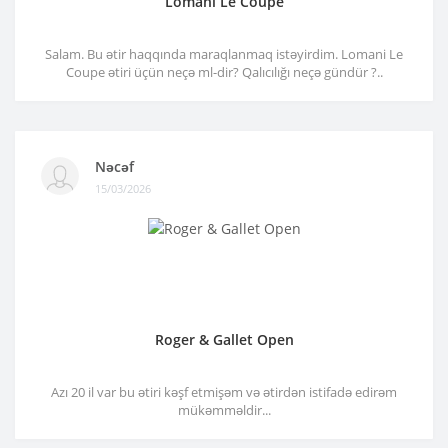
Lomani Le Coupe
Salam. Bu ətir haqqında maraqlanmaq istəyirdim. Lomani Le
Coupe ətiri üçün neçə ml-dir? Qalıcılığı neçə gündür ?..
Nəcəf
15/03/2026
Roger & Gallet Open
Azı 20 il var bu ətiri kəşf etmişəm və ətirdən istifadə edirəm
mükəmməldir...