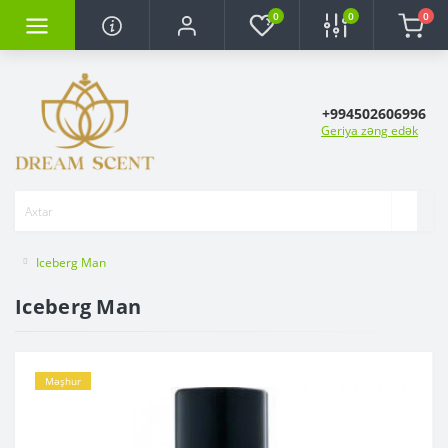
0
0
0
+994502606996
Geriya zəng edək
Iceberg Man
Iceberg Man
Məşhur