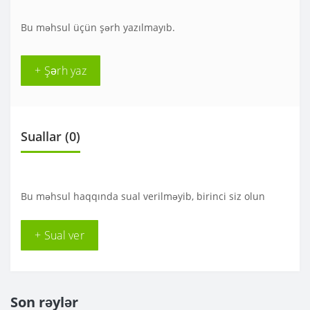
Bu məhsul üçün şərh yazılmayıb.
+ Şərh yaz
Suallar
(0)
Bu məhsul haqqında sual verilməyib, birinci siz olun
+ Sual ver
Son rəylər