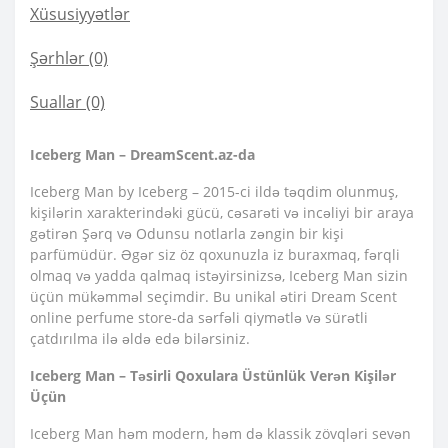
Xüsusiyyətlər
Şərhlər (0)
Suallar
(0)
Iceberg Man – DreamScent.az-da
Iceberg Man by Iceberg – 2015-ci ildə təqdim olunmuş,
kişilərin xarakterindəki gücü, cəsarəti və incəliyi bir araya
gətirən Şərq və Odunsu notlarla zəngin bir kişi
parfümüdür. Əgər siz öz qoxunuzla iz buraxmaq, fərqli
olmaq və yadda qalmaq istəyirsinizsə, Iceberg Man sizin
üçün mükəmməl seçimdir. Bu unikal ətiri Dream Scent
online perfume store-da sərfəli qiymətlə və sürətli
çatdırılma ilə əldə edə bilərsiniz.
Iceberg Man – Təsirli Qoxulara Üstünlük Verən Kişilər
Üçün
Iceberg Man həm modern, həm də klassik zövqləri sevən