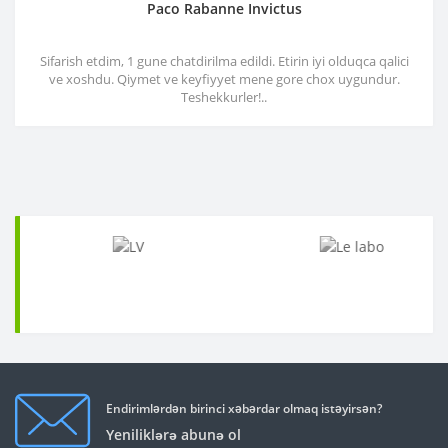
Paco Rabanne Invictus
Sifarish etdim, 1 gune chatdirilma edildi. Etirin iyi olduqca qalici
ve xoshdu. Qiymet ve keyfiyyet mene gore chox uygundur.
Teshekkurler!..
Endirimlərdən birinci xəbərdar olmaq istəyirsən?
Yeniliklərə abunə ol