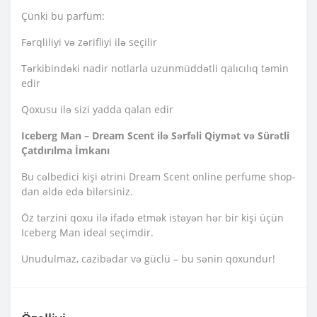
Çünki bu parfüm:
Fərqliliyi və zərifliyi ilə seçilir
Tərkibindəki nadir notlarla uzunmüddətli qalıcılıq təmin
edir
Qoxusu ilə sizi yadda qalan edir
Iceberg Man – Dream Scent ilə Sərfəli Qiymət və Sürətli
Çatdırılma İmkanı
Bu cəlbedici kişi ətrini Dream Scent online perfume shop-
dan əldə edə bilərsiniz.
Öz tərzini qoxu ilə ifadə etmək istəyən hər bir kişi üçün
Iceberg Man ideal seçimdir.
Unudulmaz, cazibədar və güclü – bu sənin qoxundur!