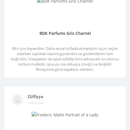
BDK Parfums Gris Charnel
Ətri çox bəyəndim. Daha əvvəl istifadə etmədiyim üçün seçim
edərkən saytdakı təsvirə güvəndim və gözləntilərim tam
doğruldu. Həqiqətən də qeyd edildiyi kimi ədviyyatlı və odunsu
notlara malikdir, qoxusu isə olduqca zövqlü və fərqlidir.
Əməyinizə görə təşəkkür edirəm!..
Zülfiyyə
19/07/2026