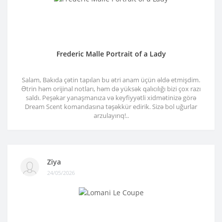
Frederic Malle Portrait of a Lady
Salam, Bakıda çətin tapılan bu ətri anam üçün əldə etmişdim.
Ətrin həm orijinal notları, həm də yüksək qalıcılığı bizi çox razı
saldı. Peşəkar yanaşmanıza və keyfiyyətli xidmətinizə görə
Dream Scent komandasına təşəkkür edirik. Sizə bol uğurlar
arzulayırıq!..
Ziya
24/05/2026