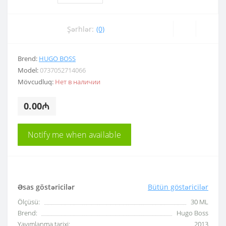
Şərhlər:
(0)
Brend:
HUGO BOSS
Model:
0737052714066
Mövcudluq:
Нет в наличии
0.00₼
Notify me when available
Əsas göstəricilər
Bütün göstəricilər
Ölçüsü:
30 ML
Brend:
Hugo Boss
Yayımlanma tarixi:
2013