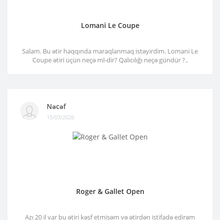
Lomani Le Coupe
Salam. Bu ətir haqqında maraqlanmaq istəyirdim. Lomani Le
Coupe ətiri üçün neçə ml-dir? Qalıcılığı neçə gündür ?..
Nəcəf
15/03/2026
Roger & Gallet Open
Azı 20 il var bu ətiri kəşf etmişəm və ətirdən istifadə edirəm