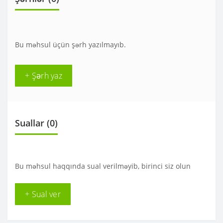
Bu məhsul üçün şərh yazılmayıb.
+ Şərh yaz
Suallar
(0)
Bu məhsul haqqında sual verilməyib, birinci siz olun
+ Sual ver