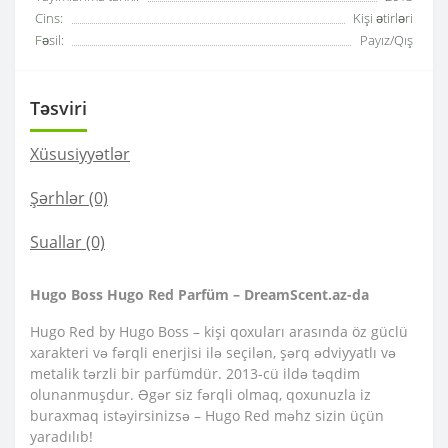
Cins:
Kişi ətirləri
Fəsil:
Payız/Qış
Təsviri
Xüsusiyyətlər
Şərhlər (0)
Suallar
(0)
Hugo Boss Hugo Red Parfüm – DreamScent.az-da
Hugo Red by Hugo Boss – kişi qoxuları arasında öz güclü
xarakteri və fərqli enerjisi ilə seçilən, şərq ədviyyatlı və
metalik tərzli bir parfümdür. 2013-cü ildə təqdim
olunanmuşdur. Əgər siz fərqli olmaq, qoxunuzla iz
buraxmaq istəyirsinizsə – Hugo Red məhz sizin üçün
yaradılıb!