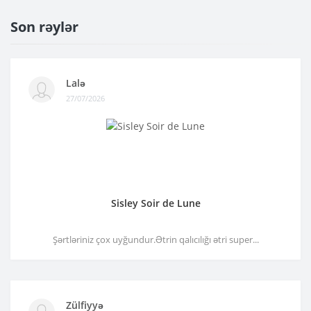
Son rəylər
Lalə
27/07/2026
Sisley Soir de Lune
Şərtləriniz çox uyğundur.Ətrin qalıcılığı ətri super...
Zülfiyyə