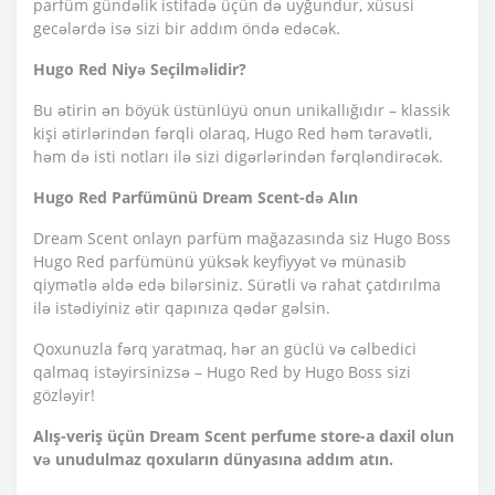
parfüm gündəlik istifadə üçün də uyğundur, xüsusi
gecələrdə isə sizi bir addım öndə edəcək.
Hugo Red Niyə Seçilməlidir?
Bu ətirin ən böyük üstünlüyü onun unikallığıdır – klassik
kişi ətirlərindən fərqli olaraq, Hugo Red həm təravətli,
həm də isti notları ilə sizi digərlərindən fərqləndirəcək.
Hugo Red Parfümünü Dream Scent-də Alın
Dream Scent onlayn parfüm mağazasında siz Hugo Boss
Hugo Red parfümünü yüksək keyfiyyət və münasib
qiymətlə əldə edə bilərsiniz. Sürətli və rahat çatdırılma
ilə istədiyiniz ətir qapınıza qədər gəlsin.
Qoxunuzla fərq yaratmaq, hər an güclü və cəlbedici
qalmaq istəyirsinizsə – Hugo Red by Hugo Boss sizi
gözləyir!
Alış-veriş üçün Dream Scent perfume store-a daxil olun
və unudulmaz qoxuların dünyasına addım atın.