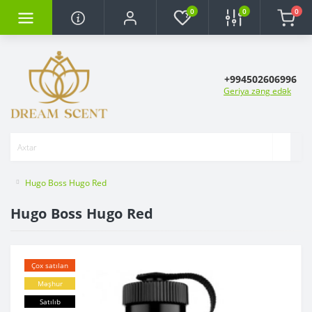
0
0
0
+994502606996
Geriya zəng edək
Hugo Boss Hugo Red
Hugo Boss Hugo Red
Çox satılan
Məşhur
Satılıb