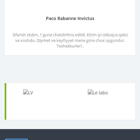
Paco Rabanne Invictus
Sifarish etdim, 1 gune chatdirilma edildi. Etirin iyi olduqca qalici
ve xoshdu. Qiymet ve keyfiyyet mene gore chox uygundur.
Teshekkurler!..