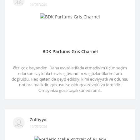
19/07/2026
BDK Parfums Gris Charnel
Ətri çox bəyəndim. Daha əvvəl istifadə etmədiyim üçün seçim
edərkən saytdakı təsvirə güvəndim və gözləntilərim tam
doğruldu. Həqiqətən də qeyd edildiyi kimi ədviyyatlı və odunsu
notlara malikdir, qoxusu isə olduqca zövqlü və fərqlidir.
Əməyinizə görə təşəkkür edirəm!..
Zülfiyyə
19/07/2026