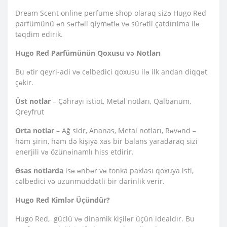
Dream Scent online perfume shop olaraq sizə Hugo Red
parfümünü ən sərfəli qiymətlə və sürətli çatdırılma ilə
təqdim edirik.
Hugo Red Parfümünün Qoxusu və Notları
Bu ətir qeyri-adi və cəlbedici qoxusu ilə ilk andan diqqət
çəkir.
Üst notlar
– Çəhrayı istiot, Metal notları, Qalbanum,
Qreyfrut
Orta notlar
– Ağ sidr, Ananas, Metal notları, Rəvənd –
həm şirin, həm də kişiyə xas bir balans yaradaraq sizi
enerjili və özünəinamlı hiss etdirir.
Əsas notlarda
isə ənbər və tonka paxlası qoxuya isti,
cəlbedici və uzunmüddətli bir dərinlik verir.
Hugo Red Kimlər Üçündür?
Hugo Red, güclü və dinamik kişilər üçün idealdır. Bu