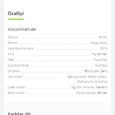
Özəlliyi
XÜSUSIYYƏTLƏR
Ölçüsü
30 ML
Brend
Hugo Boss
Yayımlanma tarixi
2013
Cins
Kişi ətirləri
Fəsil
Payız/Qış
Gündüz/Gecə
Gündüz
Qruplar
Ədviyyatlı, Şərq
Üst notlar
Çəhrayı istiot, Metal notları,
Qalbanum, Qreyfrut
Ürək notları
Ağ sidr, Ananas, Rəvənd
Baza notlar
Tonka lobyası, Ənbər
Şərhlər (0)