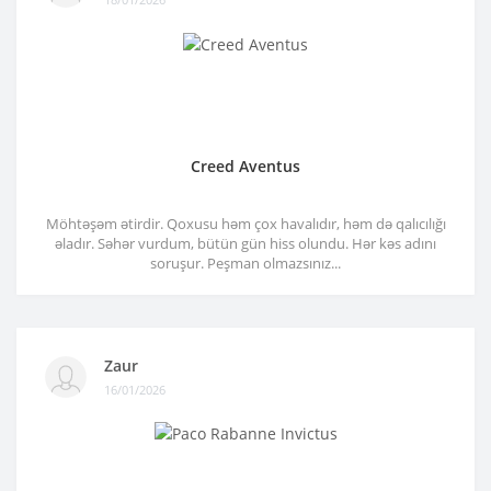
Creed Aventus
Möhtəşəm ətirdir. Qoxusu həm çox havalıdır, həm də qalıcılığı
əladır. Səhər vurdum, bütün gün hiss olundu. Hər kəs adını
soruşur. Peşman olmazsınız...
Zaur
16/01/2026