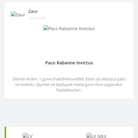
Zaur
16/01/2026
Paco Rabanne Invictus
Sifarish etdim, 1 gune chatdirilma edildi. Etirin iyi olduqca qalici
ve xoshdu. Qiymet ve keyfiyyet mene gore chox uygundur.
Teshekkurler!..