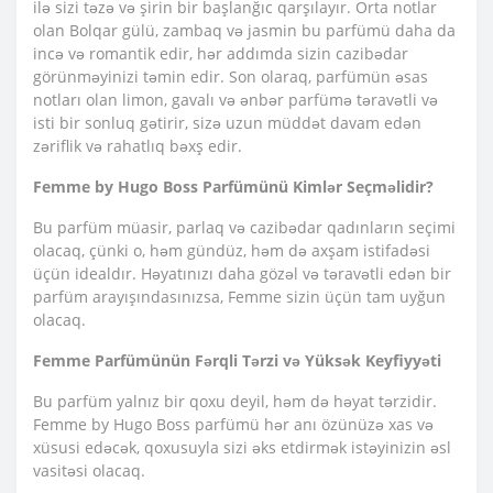
ilə sizi təzə və şirin bir başlanğıc qarşılayır. Orta notlar
olan Bolqar gülü, zambaq və jasmin bu parfümü daha da
incə və romantik edir, hər addımda sizin cazibədar
görünməyinizi təmin edir. Son olaraq, parfümün əsas
notları olan limon, gavalı və ənbər parfümə təravətli və
isti bir sonluq gətirir, sizə uzun müddət davam edən
zəriflik və rahatlıq bəxş edir.
Femme by Hugo Boss Parfümünü Kimlər Seçməlidir?
Bu parfüm müasir, parlaq və cazibədar qadınların seçimi
olacaq, çünki o, həm gündüz, həm də axşam istifadəsi
üçün idealdır. Həyatınızı daha gözəl və təravətli edən bir
parfüm arayışındasınızsa, Femme sizin üçün tam uyğun
olacaq.
Femme Parfümünün Fərqli Tərzi və Yüksək Keyfiyyəti
Bu parfüm yalnız bir qoxu deyil, həm də həyat tərzidir.
Femme by Hugo Boss parfümü hər anı özünüzə xas və
xüsusi edəcək, qoxusuyla sizi əks etdirmək istəyinizin əsl
vasitəsi olacaq.