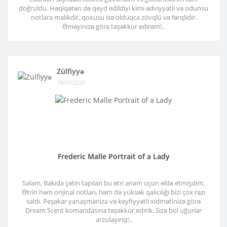
doğruldu. Həqiqətən də qeyd edildiyi kimi ədviyyatlı və odunsu
notlara malikdir, qoxusu isə olduqca zövqlü və fərqlidir.
Əməyinizə görə təşəkkür edirəm!..
Zülfiyyə
19/07/2026
Frederic Malle Portrait of a Lady
Salam, Bakıda çətin tapılan bu ətri anam üçün əldə etmişdim.
Ətrin həm orijinal notları, həm də yüksək qalıcılığı bizi çox razı
saldı. Peşəkar yanaşmanıza və keyfiyyətli xidmətinizə görə
Dream Scent komandasına təşəkkür edirik. Sizə bol uğurlar
arzulayırıq!..