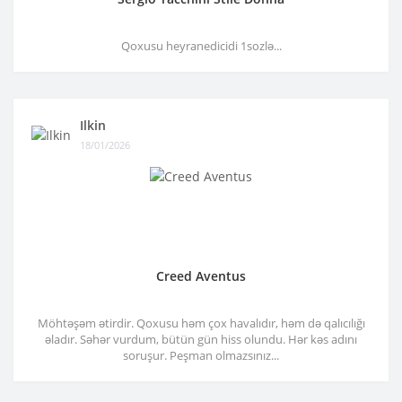
Qoxusu heyranedicidi 1sozlə...
Ilkin
18/01/2026
Creed Aventus
Möhtəşəm ətirdir. Qoxusu həm çox havalıdır, həm də qalıcılığı
əladır. Səhər vurdum, bütün gün hiss olundu. Hər kəs adını
soruşur. Peşman olmazsınız...