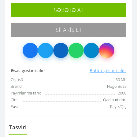
SƏBƏTƏ AT
SIFARIŞ ET
Əsas göstəricilər
Bütün göstəricilər
Ölçüsü:
30 ML
Brend:
Hugo Boss
Yayımlanma tarixi:
2006
Cins:
Qadın ətirləri
Fəsil:
Payız/Qış
Təsviri