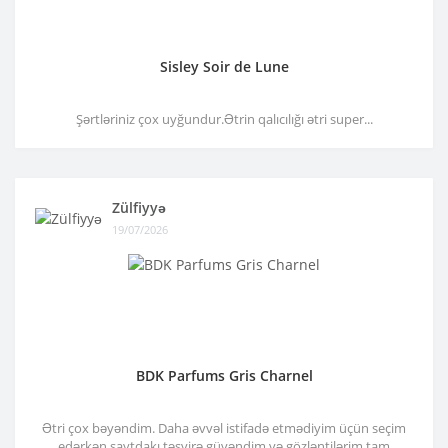
Sisley Soir de Lune
Şərtləriniz çox uyğundur.Ətrin qalıcılığı ətri super...
Zülfiyyə
19/07/2026
BDK Parfums Gris Charnel
Ətri çox bəyəndim. Daha əvvəl istifadə etmədiyim üçün seçim
edərkən saytdakı təsvirə güvəndim və gözləntilərim tam