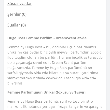
Xüsusiyyətlər
Şərhlər (0)
Suallar
(0)
Hugo Boss Femme Parfüm - DreamScent.az-da
Femme by Hugo Boss – bu, qadınlar üçün hazırlanmış
unikal və cazibədar bir çiçəkli meyvəli parfümdür. 2006-cı
ildə təqdim olunan bu parfüm, hər anı incəlik və təravətlə
dolu yaşamağa dəvət edir. Dream Scent parfüm
mağazamızda, Femme by Hugo Boss parfümünü ən
sərfəli qiymətlə əldə edə bilərsiniz və sürətli çatdırılma
xidmətimizdən istifadə edərək onu asanlıqla əldə edə
bilərsiniz.
Femme Parfümünün Unikal Qoxusu və Təsviri
Femme by Hugo Boss parfümü, zərif və təzə bir ətrə
malikdir. İlk notunda yerləşən frezya, tangerin və qaragilə