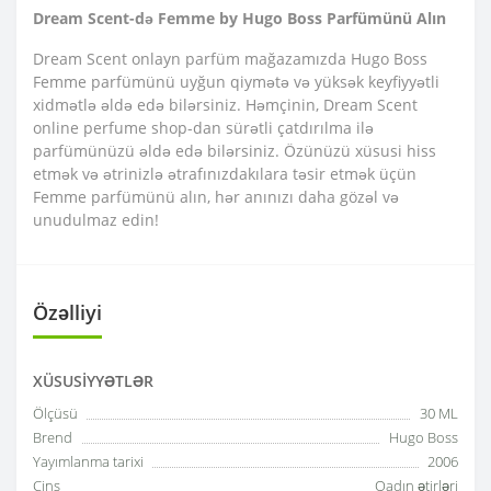
Dream Scent-də Femme by Hugo Boss Parfümünü Alın
Dream Scent onlayn parfüm mağazamızda Hugo Boss
Femme parfümünü uyğun qiymətə və yüksək keyfiyyətli
xidmətlə əldə edə bilərsiniz. Həmçinin, Dream Scent
online perfume shop-dan sürətli çatdırılma ilə
parfümünüzü əldə edə bilərsiniz. Özünüzü xüsusi hiss
etmək və ətrinizlə ətrafınızdakılara təsir etmək üçün
Femme parfümünü alın, hər anınızı daha gözəl və
unudulmaz edin!
Özəlliyi
XÜSUSIYYƏTLƏR
Ölçüsü
30 ML
Brend
Hugo Boss
Yayımlanma tarixi
2006
Cins
Qadın ətirləri