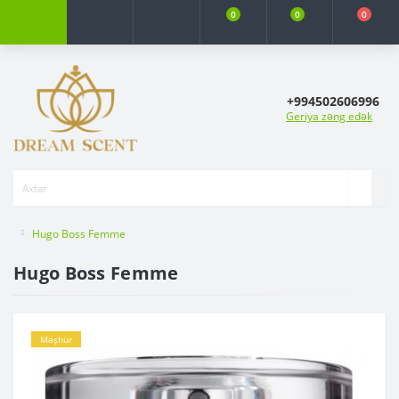
0
0
0
+994502606996
Geriya zəng edək
Hugo Boss Femme
Hugo Boss Femme
Məşhur