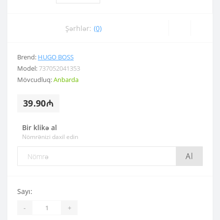
Şərhlər:
(0)
Brend:
HUGO BOSS
Model:
737052041353
Mövcudluq:
Anbarda
39.90₼
Bir klikə al
Nömrənizi daxil edin
Al
Sayı:
-
+