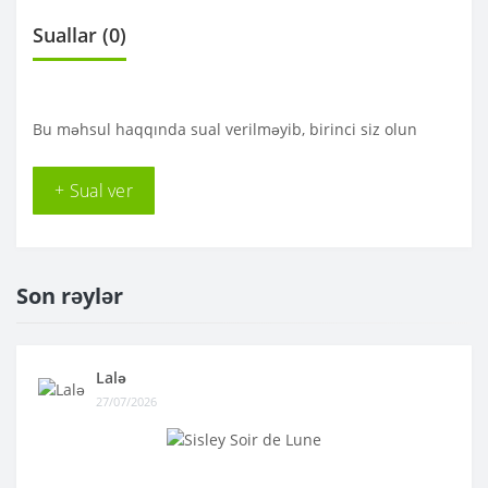
Suallar
(0)
Bu məhsul haqqında sual verilməyib, birinci siz olun
+ Sual ver
Son rəylər
Lalə
27/07/2026