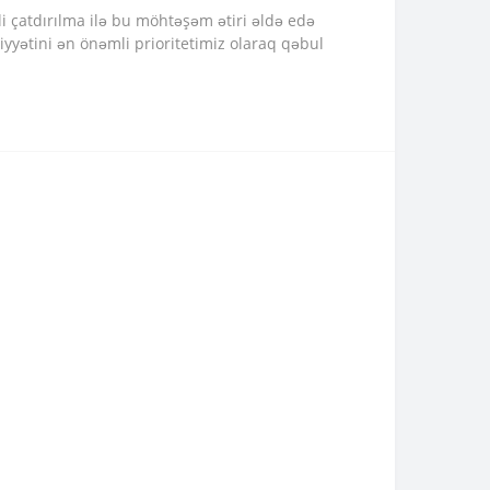
 çatdırılma ilə bu möhtəşəm ətiri əldə edə
yyətini ən önəmli prioritetimiz olaraq qəbul