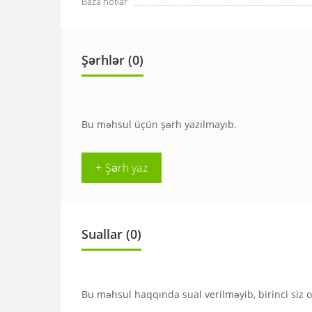
Baza notlar
Şərhlər (0)
Bu məhsul üçün şərh yazılmayıb.
+ Şərh yaz
Suallar
(0)
Bu məhsul haqqında sual verilməyib, birinci siz 