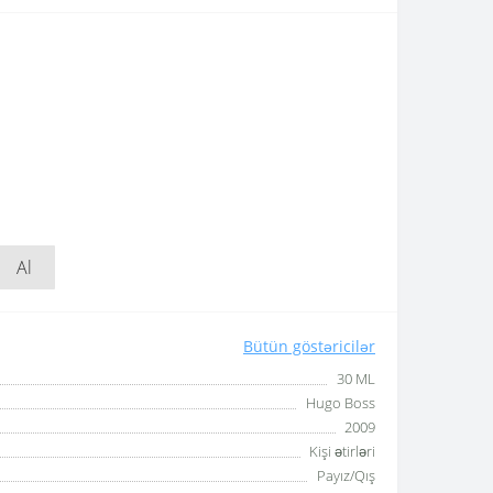
Al
Bütün göstəricilər
30 ML
Hugo Boss
2009
Kişi ətirləri
Payız/Qış