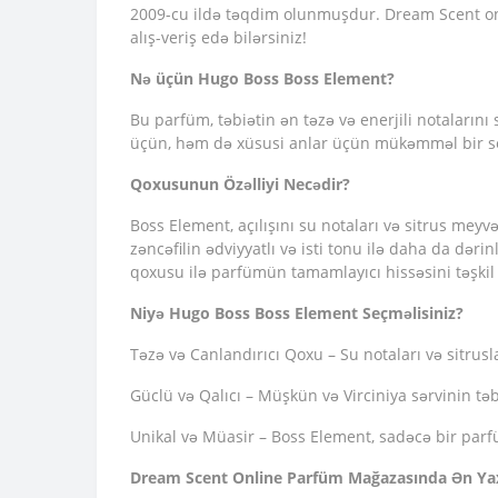
2009-cu ildə təqdim olunmuşdur. Dream Scent onla
alış-veriş edə bilərsiniz!
Nə üçün Hugo Boss Boss Element?
Bu parfüm, təbiətin ən təzə və enerjili notaları
üçün, həm də xüsusi anlar üçün mükəmməl bir seç
Qoxusunun Özəlliyi Necədir?
Boss Element, açılışını su notaları və sitrus meyvəl
zəncəfilin ədviyyatlı və isti tonu ilə daha da dərin
qoxusu ilə parfümün tamamlayıcı hissəsini təşkil 
Niyə Hugo Boss Boss Element Seçməlisiniz?
Təzə və Canlandırıcı Qoxu – Su notaları və sitrusla
Güclü və Qalıcı – Müşkün və Virciniya sərvinin t
Unikal və Müasir – Boss Element, sadəcə bir parfüm
Dream Scent Online Parfüm Mağazasında Ən Yaxş