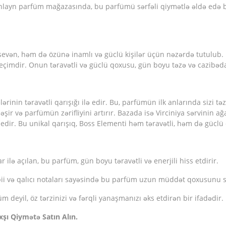
yn parfüm mağazasında, bu parfümü sərfəli qiymətlə əldə edə bilər
nı sevən, həm də özünə inamlı və güclü kişilər üçün nəzərdə tutulu
imdir. Onun təravətli və güclü qoxusu, gün boyu təzə və cazibəda
ərinin təravətli qarışığı ilə edir. Bu, parfümün ilk anlarında sizi təz
ləşir və parfümün zərifliyini artırır. Bazada isə Virciniya sərvinin a
edir. Bu unikal qarışıq, Boss Elementi həm təravətli, həm də güclü
r ilə açılan, bu parfüm, gün boyu təravətli və enerjili hiss etdirir.
əbii və qalıcı notaları sayəsində bu parfüm uzun müddət qoxusunu s
 deyil, öz tərzinizi və fərqli yanaşmanızı əks etdirən bir ifadədir.
ı Qiymətə Satın Alın.