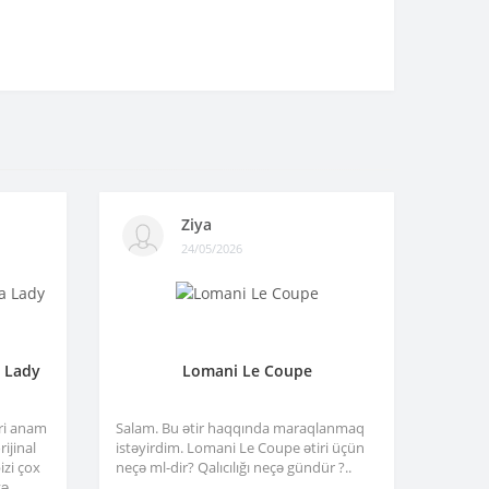
Ziya
24/05/2026
a Lady
Lomani Le Coupe
tri anam
Salam. Bu ətir haqqında maraqlanmaq
ijinal
istəyirdim. Lomani Le Coupe ətiri üçün
izi çox
neçə ml-dir? Qalıcılığı neçə gündür ?..
və