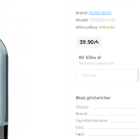
Brend:
HUGO BOSS
Model:
737052232195
Mövcudluq:
Anbarda
39.90₼
Bir klikə al
Nömrənizi daxil edin
Əsas göstəricilər
Ölçüsü:
Brend:
Yayımlanma tarixi:
Cins:
Fəsil: