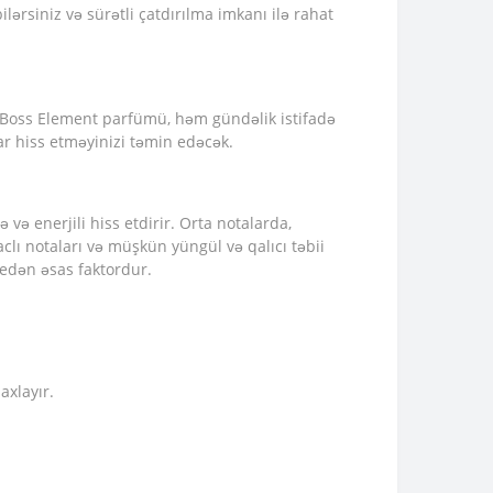
siniz və sürətli çatdırılma imkanı ilə rahat
b. Boss Element parfümü, həm gündəlik istifadə
r hiss etməyinizi təmin edəcək.
ə və enerjili hiss etdirir. Orta notalarda,
ğaclı notaları və müşkün yüngül və qalıcı təbii
 edən əsas faktordur.
axlayır.