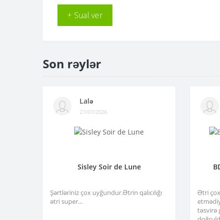
+ Sual ver
Son rəylər
Lalə
27/07/2026
Sisley Soir de Lune
B
Şərtləriniz çox uyğundur.Ətrin qalıcılığı
Ətri ço
ətri super...
etmədiy
təsvirə
doğruld