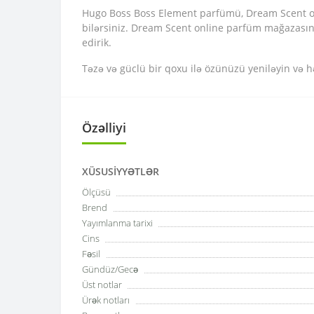
Hugo Boss Boss Element parfümü, Dream Scent onl
bilərsiniz. Dream Scent online parfüm mağazasınd
edirik.
Təzə və güclü bir qoxu ilə özünüzü yeniləyin və h
Özəlliyi
XÜSUSIYYƏTLƏR
Ölçüsü
Brend
Yayımlanma tarixi
Cins
Fəsil
Gündüz/Gecə
Üst notlar
Ürək notları