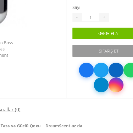
Sayı:
-
+
SƏBƏTƏ AT
SIFARIŞ ET
Suallar
(0)
 Təzə və Güclü Qoxu | DreamScent.az da