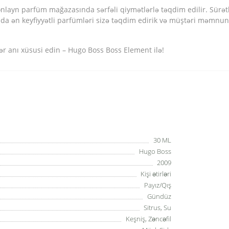
ayn parfüm mağazasında sərfəli qiymətlərlə təqdim edilir. Sürətli
a ən keyfiyyətli parfümləri sizə təqdim edirik və müştəri məmnuni
ər anı xüsusi edin – Hugo Boss Boss Element ilə!
30 ML
Hugo Boss
2009
Kişi ətirləri
Payız/Qış
Gündüz
Sitrus, Su
Keşniş, Zəncəfil