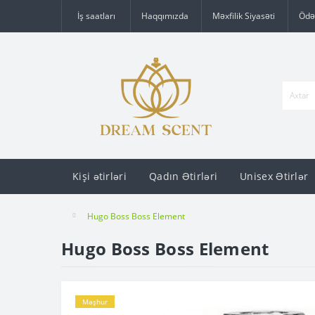
İş saatları
Haqqımızda
Məxfilik Siyasəti
Ödə
Kişi ətirləri
Qadın Ətirləri
Unisex Ətirlər
Hugo Boss Boss Element
Hugo Boss Boss Element
Məşhur