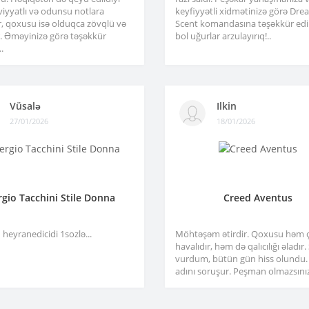
viyyatlı və odunsu notlara
keyfiyyətli xidmətinizə görə Dre
r, qoxusu isə olduqca zövqlü və
Scent komandasına təşəkkür edir
ir. Əməyinizə görə təşəkkür
bol uğurlar arzulayırıq!..
.
Vüsalə
Ilkin
27/01/2026
18/01/2026
rgio Tacchini Stile Donna
Creed Aventus
heyranedicidi 1sozlə...
Möhtəşəm ətirdir. Qoxusu həm 
havalıdır, həm də qalıcılığı əladır
vurdum, bütün gün hiss olundu.
adını soruşur. Peşman olmazsınız