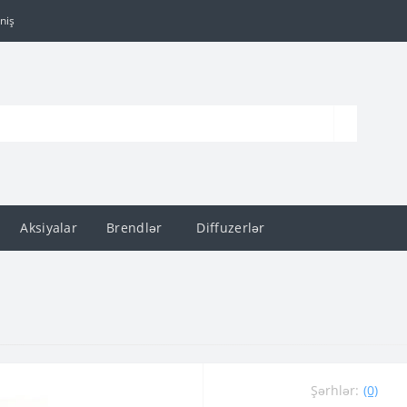
niş
Aksiyalar
Brendlər
Diffuzerlər
Şərhlər:
(0)