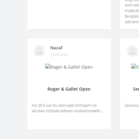
kimi əd
malikdi
fərqlid
edirəm!.
Nəcəf
15/03/2026
Roger & Gallet Open
Se
Azı 20 il var bu ətiri kəşf etmişəm və
Qoxusu 
ətirdən istifadə edirəm mükəmməldir...