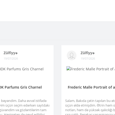
Zülfiyyə
Zülfiyyə
19/07/2026
19/07/2026
DK Parfums Gris Charnel
Frederic Malle Portrait of 
x bəyəndim. Daha əvvəl istifadə
Salam, Bakıda çətin tapılan bu ə
im üçün seçim edərkən saytdakı
üçün əldə etmişdim. Ətrin həm or
 güvəndim və gözləntilərim tam
notları, həm də yüksək qalıcılığı b
u. Həqiqətən də qeyd edildiyi
razı saldı. Peşəkar yanaşmanıza 