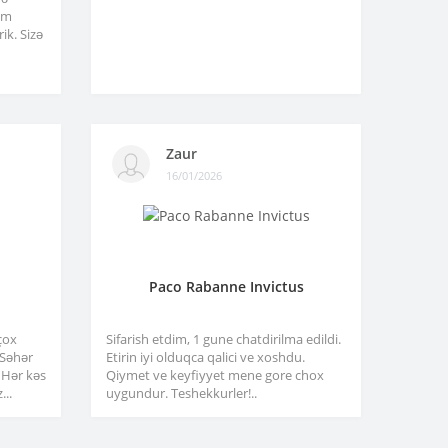
am
ik. Sizə
Zaur
16/01/2026
Paco Rabanne Invictus
çox
Sifarish etdim, 1 gune chatdirilma edildi.
. Səhər
Etirin iyi olduqca qalici ve xoshdu.
 Hər kəs
Qiymet ve keyfiyyet mene gore chox
...
uygundur. Teshekkurler!..