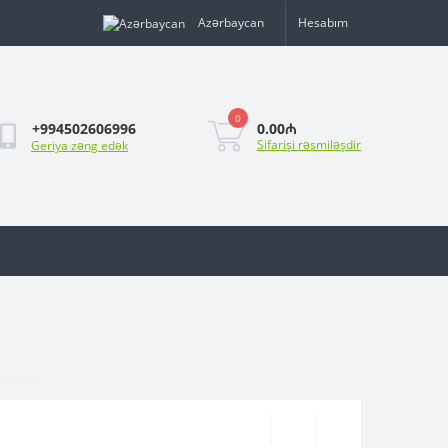
Azərbaycan
Hesabım
0
0.00₼
+994502606996
Sifarişi rəsmiləşdir
Geriya zəng edək