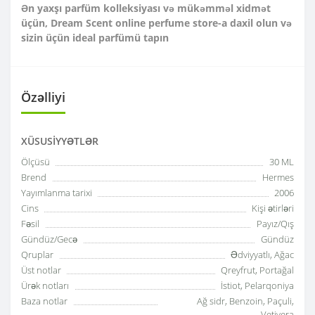
Ən yaxşı parfüm kolleksiyası və mükəmməl xidmət
üçün, Dream Scent online perfume store-a daxil olun və
sizin üçün ideal parfümü tapın
Özəlliyi
XÜSUSIYYƏTLƏR
Ölçüsü
30 ML
Brend
Hermes
Yayımlanma tarixi
2006
Cins
Kişi ətirləri
Fəsil
Payız/Qış
Gündüz/Gecə
Gündüz
Qruplar
Ədviyyatlı, Ağac
Üst notlar
Qreyfrut, Portağal
Ürək notları
İstiot, Pelarqoniya
Baza notlar
Ağ sidr, Benzoin, Paçuli,
Vetivera