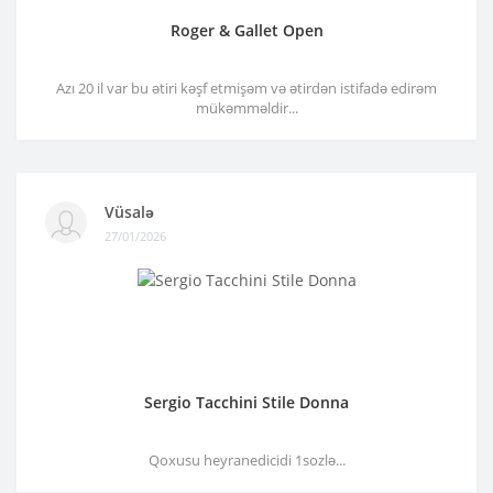
Roger & Gallet Open
Azı 20 il var bu ətiri kəşf etmişəm və ətirdən istifadə edirəm
mükəmməldir...
Vüsalə
27/01/2026
Sergio Tacchini Stile Donna
Qoxusu heyranedicidi 1sozlə...