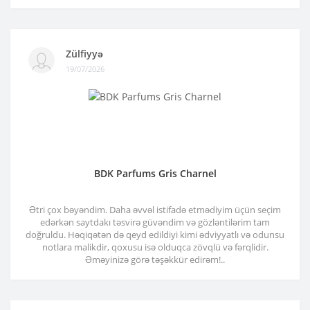
Zülfiyyə
19/07/2026
BDK Parfums Gris Charnel
Ətri çox bəyəndim. Daha əvvəl istifadə etmədiyim üçün seçim
edərkən saytdakı təsvirə güvəndim və gözləntilərim tam
doğruldu. Həqiqətən də qeyd edildiyi kimi ədviyyatlı və odunsu
notlara malikdir, qoxusu isə olduqca zövqlü və fərqlidir.
Əməyinizə görə təşəkkür edirəm!..