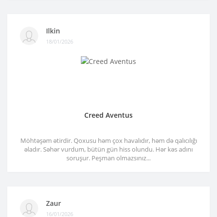
Ilkin
18/01/2026
Creed Aventus
Möhtəşəm ətirdir. Qoxusu həm çox havalıdır, həm də qalıcılığı
əladır. Səhər vurdum, bütün gün hiss olundu. Hər kəs adını
soruşur. Peşman olmazsınız...
Zaur
16/01/2026