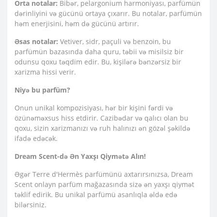
Orta notalar:
Bibər, pelargonium harmoniyası, parfümün
dərinliyini və gücünü ortaya çıxarır. Bu notalar, parfümün
həm enerjisini, həm də gücünü artırır.
Əsas notalar:
Vetiver, sidr, paçuli və benzoin, bu
parfümün bazasında daha quru, təbii və misilsiz bir
odunsu qoxu təqdim edir. Bu, kişilərə bənzərsiz bir
xarizma hissi verir.
Niyə bu parfüm?
Onun unikal kompozisiyası, hər bir kişini fərdi və
özünəməxsus hiss etdirir. Cazibədar və qalıcı olan bu
qoxu, sizin xarizmanızı və ruh halınızı ən gözəl şəkildə
ifadə edəcək.
Dream Scent-də Ən Yaxşı Qiymətə Alın!
Əgər Terre d'Hermès parfümünü axtarırsınızsa, Dream
Scent onlayn parfüm mağazasında sizə ən yaxşı qiymət
təklif edirik. Bu unikal parfümü asanlıqla əldə edə
bilərsiniz.