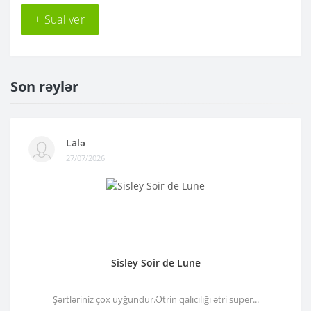
+ Sual ver
Son rəylər
Lalə
27/07/2026
Sisley Soir de Lune
Şərtləriniz çox uyğundur.Ətrin qalıcılığı ətri super...