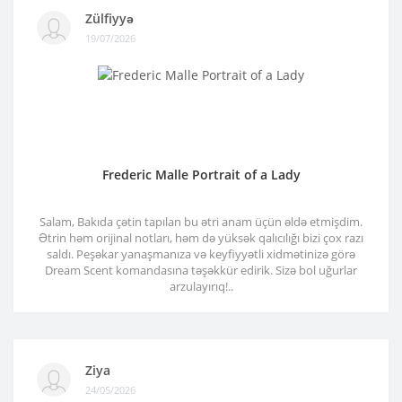
Zülfiyyə
19/07/2026
Frederic Malle Portrait of a Lady
Salam, Bakıda çətin tapılan bu ətri anam üçün əldə etmişdim.
Ətrin həm orijinal notları, həm də yüksək qalıcılığı bizi çox razı
saldı. Peşəkar yanaşmanıza və keyfiyyətli xidmətinizə görə
Dream Scent komandasına təşəkkür edirik. Sizə bol uğurlar
arzulayırıq!..
Ziya
24/05/2026