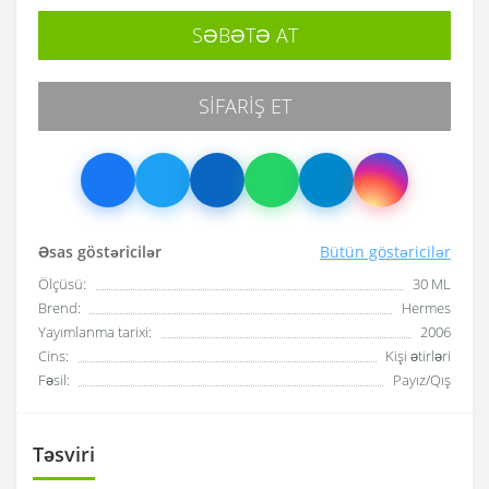
SƏBƏTƏ AT
SIFARIŞ ET
Əsas göstəricilər
Bütün göstəricilər
Ölçüsü:
30 ML
Brend:
Hermes
Yayımlanma tarixi:
2006
Cins:
Kişi ətirləri
Fəsil:
Payız/Qış
Təsviri