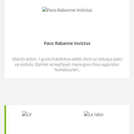
Paco Rabanne Invictus
Sifarish etdim, 1 gune chatdirilma edildi. Etirin iyi olduqca qalici
ve xoshdu. Qiymet ve keyfiyyet mene gore chox uygundur.
Teshekkurler!..