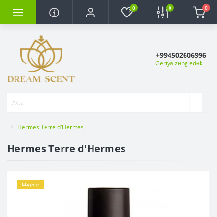
0
0
0
+994502606996
Geriya zəng edək
Hermes Terre d'Hermes
Hermes Terre d'Hermes
Məşhur