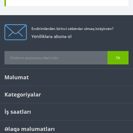
Endirimlərdən birinci xəbərdar olmaq istəyirsən?
Yeniliklərə abunə ol
Ok
Məlumat
Kategoriyalar
İş saatları
Əlaqə məlumatları