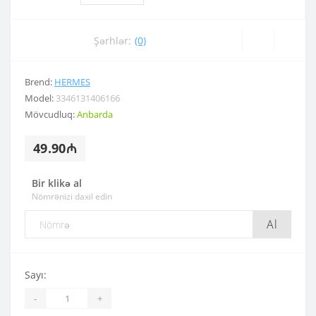
Şərhlər:
(0)
Brend:
HERMES
Model:
3346131406166
Mövcudluq:
Anbarda
49.90₼
Bir klikə al
Nömrənizi daxil edin
Al
Sayı:
-
+