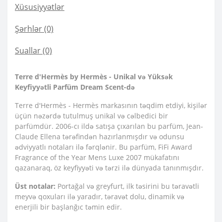
Xüsusiyyətlər
Şərhlər (0)
Suallar
(0)
Terre d'Hermès by Hermès - Unikal və Yüksək
Keyfiyyətli Parfüm Dream Scent-də
Terre d'Hermès - Hermès markasının təqdim etdiyi, kişilər
üçün nəzərdə tutulmuş unikal və cəlbedici bir
parfümdür. 2006-cı ildə satışa çıxarılan bu parfüm, Jean-
Claude Ellena tərəfindən hazırlanmışdır və odunsu
ədviyyatlı notaları ilə fərqlənir. Bu parfüm, FiFi Award
Fragrance of the Year Mens Luxe 2007 mükafatını
qazanaraq, öz keyfiyyəti və tərzi ilə dünyada tanınmışdır.
Üst notalar:
Portağal və greyfurt, ilk təsirini bu təravətli
meyvə qoxuları ilə yaradır, təravət dolu, dinamik və
enerjili bir başlanğıc təmin edir.