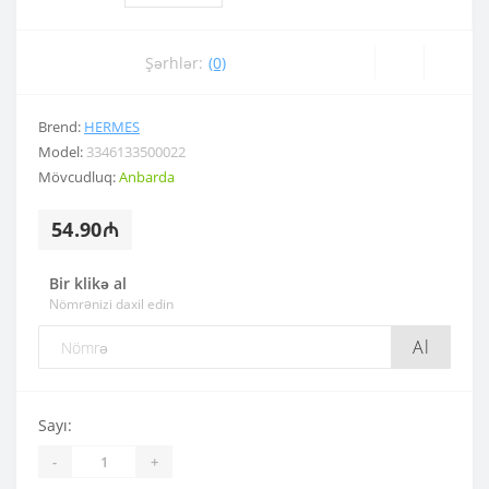
Şərhlər:
(0)
Brend:
HERMES
Model:
3346133500022
Mövcudluq:
Anbarda
54.90₼
Bir klikə al
Nömrənizi daxil edin
Al
Sayı:
-
+