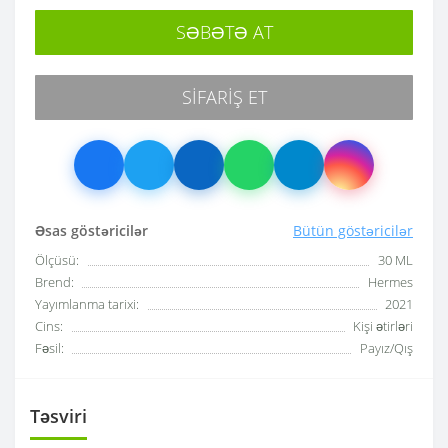
SƏBƏTƏ AT
SIFARIŞ ET
Əsas göstəricilər
Bütün göstəricilər
Ölçüsü:
30 ML
Brend:
Hermes
Yayımlanma tarixi:
2021
Cins:
Kişi ətirləri
Fəsil:
Payız/Qış
Təsviri