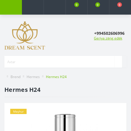
0
0
0
+994502606996
Geriya zəng edək
Brend
Hermes
Hermes H24
Hermes H24
Məşhur