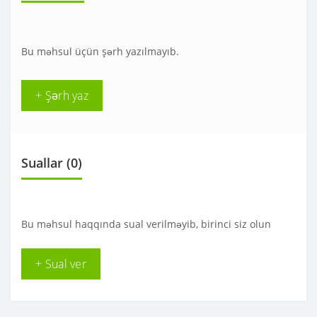
Bu məhsul üçün şərh yazılmayıb.
+ Şərh yaz
Suallar
(0)
Bu məhsul haqqında sual verilməyib, birinci siz olun
+ Sual ver