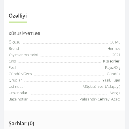
Özəlliyi
XÜSUSIYYƏTLƏR
Ölçüsü
30 ML
Brend
Hermes
Yayımlanma tarixi
2021
Cins
Kişi ətirləri
Fəsil
Payız/Qış
Gündüz/Gecə
Gündüz
Qruplar
Yaşıl, Fujer
Üst notlar
Müşk sürvəsi (Adaçayı)
Ürək notları
Nərgiz
Baza notlar
Palisandr (Çəhrayı Ağac)
Şərhlər (0)