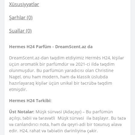
Xüsusiyyətlər
Şərhlər (0)
Suallar
(0)
Hermes H24 Parfüm - DreamScent.az da
DreamScent.az-dan təqdim etdiyimiz Hermès H24, kişilər
üçün aromatik bir parfümdür və 2021-ci ildə təqdim
olunmuşdur. Bu parfümün yaradıcısı olan Christine
Nagel, onu həm modern, həm də klassik üslubda
hazırlayaraq kişilər üçün unikal bir təcrübə təqdim
etmişdir.
Hermes H24 Tərkibi:
Üst Notalar:
Müşk sürvəsi (Adaçayı) – Bu parfümün
açılışı, təbii və təravətli Müşk sürvəsi ilə başlayır. Bu təzə
və canlandırıcı nota, həm də qeyri-adi bir toxunuş əlavə
edir. H24, rahat və təbiətin dərinliyinə çəkir.