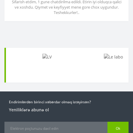
Sifarish etdim, 1 gune chatdirilma edildi. Etirin iyi olduqca qalici
ve xoshdu. Qiymet ve keyfiyyet mene gore chox uygundur.
Teshekkurler!..
Endirimlərdən birinci xəbərdar olmaq istəyirsən?
Yeniliklərə abunə ol
Ok