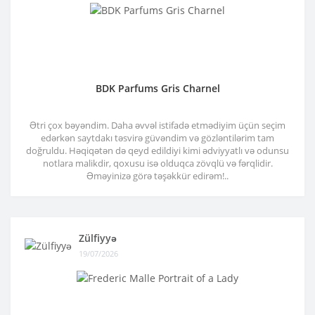
BDK Parfums Gris Charnel
Ətri çox bəyəndim. Daha əvvəl istifadə etmədiyim üçün seçim
edərkən saytdakı təsvirə güvəndim və gözləntilərim tam
doğruldu. Həqiqətən də qeyd edildiyi kimi ədviyyatlı və odunsu
notlara malikdir, qoxusu isə olduqca zövqlü və fərqlidir.
Əməyinizə görə təşəkkür edirəm!..
Zülfiyyə
19/07/2026