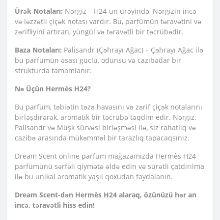
Ürək Notaları:
Nərgiz – H24-ün ürəyində, Nərgizin incə
və ləzzətli çiçək notası vardır. Bu, parfümün təravətini və
zərifliyini artıran, yüngül və təravətli bir təcrübədir.
Baza Notaları:
Palisandr (Çəhrayı Ağac) – Çəhrayı Ağac ilə
bu parfümün əsası güclü, odunsu və cazibədar bir
strukturda tamamlanır.
Nə Üçün Hermès H24?
Bu parfüm, təbiətin təzə havasını və zərif çiçək notalarını
birləşdirərək, aromatik bir təcrübə təqdim edir. Nərgiz,
Palisandr və Müşk sürvəsi birləşməsi ilə, siz rahatlıq və
cazibə arasında mükəmməl bir tarazlıq tapacaqsınız.
Dream Scent online parfüm mağazamızda Hermès H24
parfümünü sərfəli qiymətə əldə edin və sürətli çatdırılma
ilə bu unikal aromatik yaşıl qoxudan faydalanın.
Dream Scent-dən Hermès H24 alaraq, özünüzü hər an
incə, təravətli hiss edin!