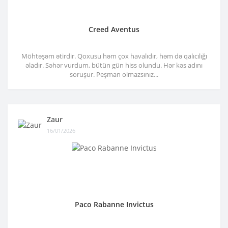
Creed Aventus
Möhtəşəm ətirdir. Qoxusu həm çox havalıdır, həm də qalıcılığı
əladır. Səhər vurdum, bütün gün hiss olundu. Hər kəs adını
soruşur. Peşman olmazsınız...
Zaur
16/01/2026
Paco Rabanne Invictus