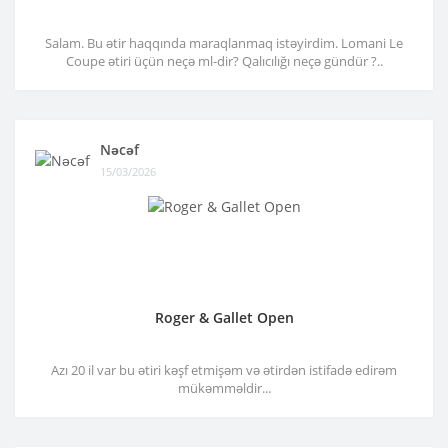
Salam. Bu ətir haqqında maraqlanmaq istəyirdim. Lomani Le
Coupe ətiri üçün neçə ml-dir? Qalıcılığı neçə gündür ?..
Nəcəf
15/03/2026
Roger & Gallet Open
Azı 20 il var bu ətiri kəşf etmişəm və ətirdən istifadə edirəm
mükəmməldir...