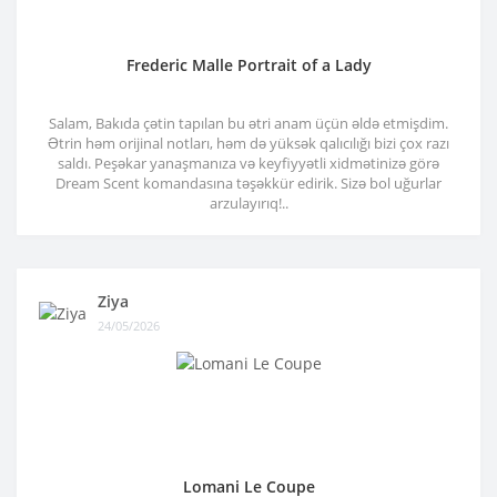
Frederic Malle Portrait of a Lady
Salam, Bakıda çətin tapılan bu ətri anam üçün əldə etmişdim.
Ətrin həm orijinal notları, həm də yüksək qalıcılığı bizi çox razı
saldı. Peşəkar yanaşmanıza və keyfiyyətli xidmətinizə görə
Dream Scent komandasına təşəkkür edirik. Sizə bol uğurlar
arzulayırıq!..
Ziya
24/05/2026
Lomani Le Coupe