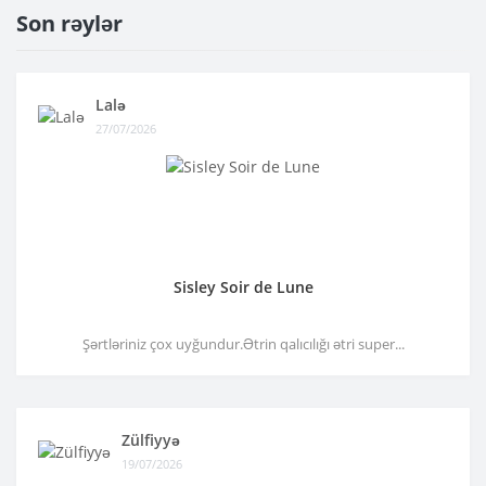
Son rəylər
Lalə
27/07/2026
Sisley Soir de Lune
Şərtləriniz çox uyğundur.Ətrin qalıcılığı ətri super...
Zülfiyyə
19/07/2026