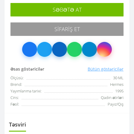
SƏBƏTƏ AT
SIFARIŞ ET
Əsas göstəricilər
Bütün göstəricilər
Ölçüsü:
30 ML
Brend:
Hermes
Yayımlanma tarixi:
1995
Cins:
Qadın ətirləri
Fəsil:
Payız/Qış
Təsviri