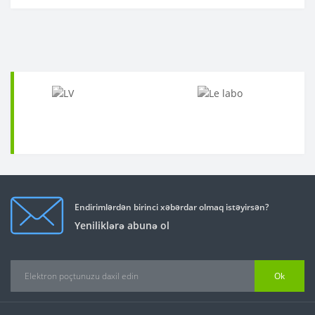
Endirimlərdən birinci xəbərdar olmaq istəyirsən?
Yeniliklərə abunə ol
Ok