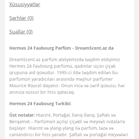
Xüsusiyyətlər
Şərhlər (0)
Suallar
(0)
Hermes 24 Faubourg Parfüm - DreamScent.az da
DreamScent.az parfüm atelyemizdə təqdim etdiyimiz
Hermes 24 Faubourg parfümü, qadınlar üçün çiçək
qrupuna aid qoxudur. 1995-ci ildə təqdim edilən bu
parfümün yaradıcıları arasında məşhur parfümer
Maurice Roucel dayanır. Onun incə və zərif qoxusu, hər
anınıza xüsusi bir hiss qatacaq.
Hermes 24 Faubourg Tərkibi:
Üst notalar:
Hiacint, Portağal, İlanq-İlanq, Şaftalı və
Berqamot – Parfümün açılışı çiçəkli və meyvəli notalarla
başlayır. Hiacint və ylang-ylang ilə parfüm, təzə və
canlandırıcı bir hiss yaradır. Şaftalı və portağal meyvələri