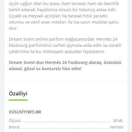
üçün uyğun olan bu qoxu, həm təravət, həm də dərinlik
təmin edərək, həyatınıza xüsusi bir toxunuş əlavə edir.
Çiçəkli və meyvəli açılışları ilə təravət hissi yaradır,
odunsu və vanil əsas notaları ilə isə uzun müddət qalıcı
olur.
Dream Scent online parfüm mağazamızdan Hermès 24
Faubourg parfümünü sərfəli qiymətə əldə edin və sürətli
çatdırılma ilə bu möhtəşəm qoxudan faydalanın.
Dream Scent-dən Hermès 24 Faubourg alaraq, özünüzü
xüsusi, gözəl və bənzərsiz hiss edin!
Özəlliyi
XÜSUSIYYƏTLƏR
Ölçüsü
30 ML
Brend
Hermes