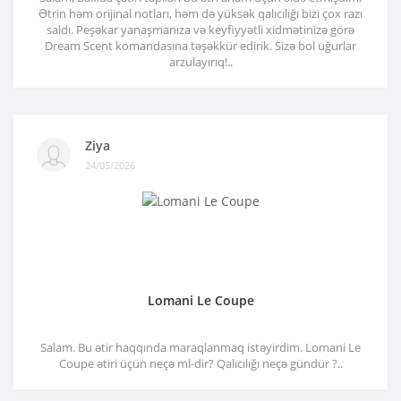
Ətrin həm orijinal notları, həm də yüksək qalıcılığı bizi çox razı
saldı. Peşəkar yanaşmanıza və keyfiyyətli xidmətinizə görə
Dream Scent komandasına təşəkkür edirik. Sizə bol uğurlar
arzulayırıq!..
Ziya
24/05/2026
Lomani Le Coupe
Salam. Bu ətir haqqında maraqlanmaq istəyirdim. Lomani Le
Coupe ətiri üçün neçə ml-dir? Qalıcılığı neçə gündür ?..