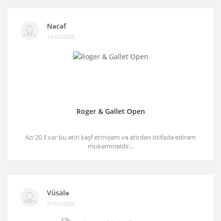
Nəcəf
15/03/2026
Roger & Gallet Open
Azı 20 il var bu ətiri kəşf etmişəm və ətirdən istifadə edirəm
mükəmməldir...
Vüsalə
27/01/2026