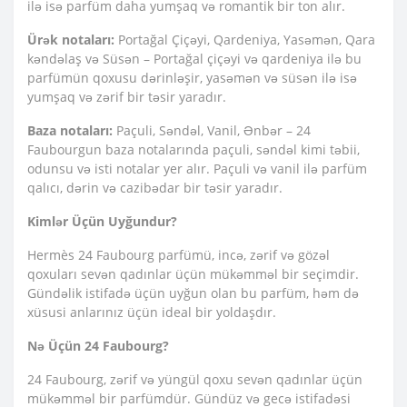
ilə isə parfüm daha yumşaq və romantik bir ton alır.
Ürək notaları:
Portağal Çiçəyi, Qardeniya, Yasəmən, Qara
kəndəlaş və Süsən – Portağal çiçəyi və qardeniya ilə bu
parfümün qoxusu dərinləşir, yasəmən və süsən ilə isə
yumşaq və zərif bir təsir yaradır.
Baza notaları:
Paçuli, Səndəl, Vanil, Ənbər – 24
Faubourgun baza notalarında paçuli, səndəl kimi təbii,
odunsu və isti notalar yer alır. Paçuli və vanil ilə parfüm
qalıcı, dərin və cazibədar bir təsir yaradır.
Kimlər Üçün Uyğundur?
Hermès 24 Faubourg parfümü, incə, zərif və gözəl
qoxuları sevən qadınlar üçün mükəmməl bir seçimdir.
Gündəlik istifadə üçün uyğun olan bu parfüm, həm də
xüsusi anlarınız üçün ideal bir yoldaşdır.
Nə Üçün 24 Faubourg?
24 Faubourg, zərif və yüngül qoxu sevən qadınlar üçün
mükəmməl bir parfümdür. Gündüz və gecə istifadəsi