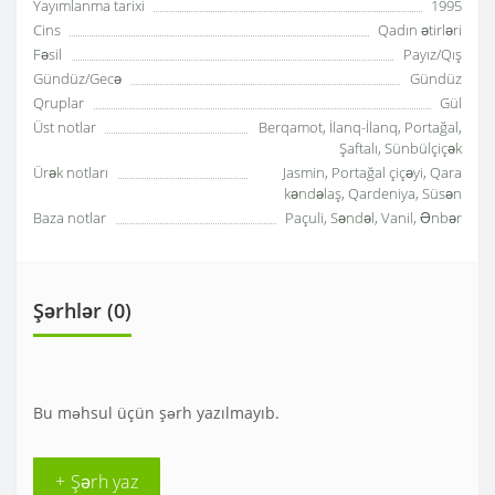
Yayımlanma tarixi
1995
Cins
Qadın ətirləri
Fəsil
Payız/Qış
Gündüz/Gecə
Gündüz
Qruplar
Gül
Üst notlar
Berqamot, İlanq-İlanq, Portağal,
Şaftalı, Sünbülçiçək
Ürək notları
Jasmin, Portağal çiçəyi, Qara
kəndəlaş, Qardeniya, Süsən
Baza notlar
Paçuli, Səndəl, Vanil, Ənbər
Şərhlər (0)
Bu məhsul üçün şərh yazılmayıb.
+ Şərh yaz