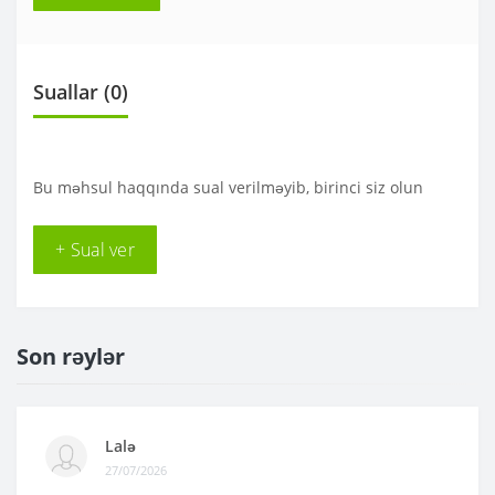
Suallar
(0)
Bu məhsul haqqında sual verilməyib, birinci siz olun
+ Sual ver
Son rəylər
Lalə
27/07/2026