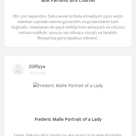
BDK Parfums Gris Charnel
Ətri çox bəyəndim. Daha əvvəl istifadə etmədiyim üçün seçim
edərkən saytdakı təsvirə güvəndim və gözləntilərim tam
doğruldu. Həqiqətən də qeyd edildiyi kimi ədviyyatlı və odunsu
notlara malikdir, qoxusu isə olduqca zövqlü və fərqlidir.
Əməyinizə görə təşəkkür edirəm!..
Zülfiyyə
19/07/2026
Frederic Malle Portrait of a Lady
Salam, Bakıda çətin tapılan bu ətri anam üçün əldə etmişdim.