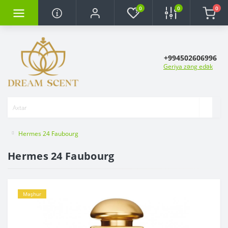
0
0
0
+994502606996
Geriya zəng edək
Hermes 24 Faubourg
Hermes 24 Faubourg
Məşhur