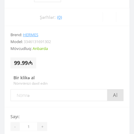
Şərhlər:
(0)
Brend:
HERMES
Model:
3346131691302
Mövcudluq:
Anbarda
99.99₼
Bir klikə al
Nömrənizi daxil edin
Al
Sayı:
-
+