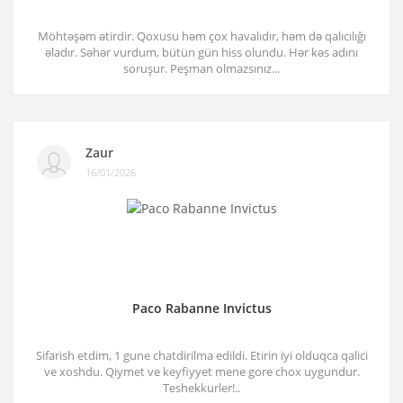
Möhtəşəm ətirdir. Qoxusu həm çox havalıdır, həm də qalıcılığı
əladır. Səhər vurdum, bütün gün hiss olundu. Hər kəs adını
soruşur. Peşman olmazsınız...
Zaur
16/01/2026
Paco Rabanne Invictus
Sifarish etdim, 1 gune chatdirilma edildi. Etirin iyi olduqca qalici
ve xoshdu. Qiymet ve keyfiyyet mene gore chox uygundur.
Teshekkurler!..