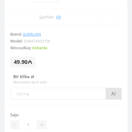
Şərhlər:
(0)
Brend:
GUERLAIN
Model:
3346476432158
Mövcudluq:
Anbarda
49.90₼
Bir klikə al
Nömrənizi daxil edin
Al
Sayı:
-
+