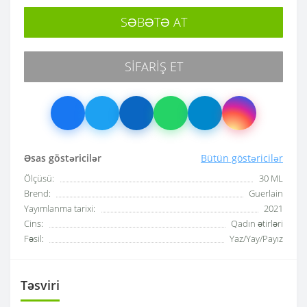
SƏBƏTƏ AT
SIFARIŞ ET
Əsas göstəricilər
Bütün göstəricilər
Ölçüsü:
30 ML
Brend:
Guerlain
Yayımlanma tarixi:
2021
Cins:
Qadın ətirləri
Fəsil:
Yaz/Yay/Payız
Təsviri