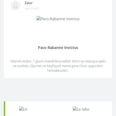
Zaur
16/01/2026
Paco Rabanne Invictus
Sifarish etdim, 1 gune chatdirilma edildi. Etirin iyi olduqca qalici
ve xoshdu. Qiymet ve keyfiyyet mene gore chox uygundur.
Teshekkurler!..