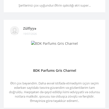
Şərtləriniz çox uyğundur.Ətrin qalıcılığı ətri super...
Zülfiyyə
19/07/2026
BDK Parfums Gris Charnel
Ətri çox bəyəndim. Daha əvvəl istifadə etmədiyim üçün seçim
edərkən saytdakı təsvirə güvəndim və gözləntilərim tam
doğruldu. Həqiqətən də qeyd edildiyi kimi ədviyyatlı və odunsu
notlara malikdir, qoxusu isə olduqca zövqlü və fərqlidir.
Əməyinizə görə təşəkkür edirəm!..