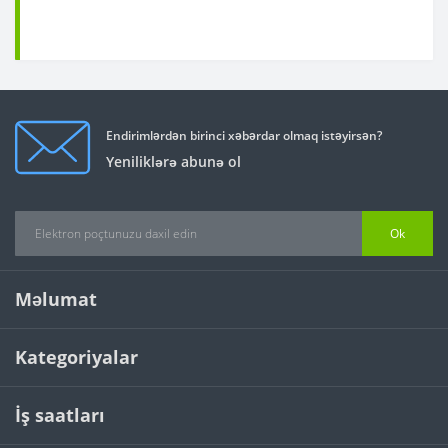
Endirimlərdən birinci xəbərdar olmaq istəyirsən?
Yeniliklərə abunə ol
Ok
Məlumat
Kategoriyalar
İş saatları