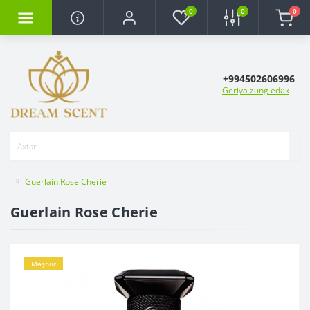
0
0
0
+994502606996
Geriya zəng edək
Guerlain Rose Cherie
Guerlain Rose Cherie
Məşhur