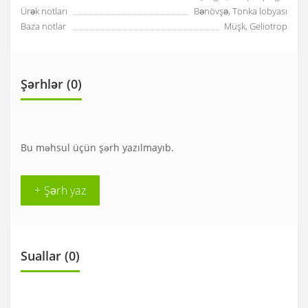
Ürək notları
Bənövşə, Tonka lobyası
Baza notlar
Müşk, Geliotrop
Şərhlər (0)
Bu məhsul üçün şərh yazılmayıb.
+ Şərh yaz
Suallar
(0)