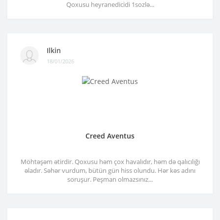
Qoxusu heyranedicidi 1sozlə...
Ilkin
18/01/2026
Creed Aventus
Möhtəşəm ətirdir. Qoxusu həm çox havalıdır, həm də qalıcılığı
əladır. Səhər vurdum, bütün gün hiss olundu. Hər kəs adını
soruşur. Peşman olmazsınız...