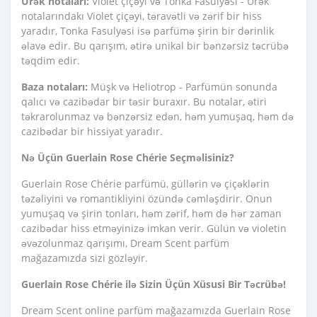
Ürək notaları:
Violet çiçəyi və Tonka Fasulyəsi - Ürək
notalarındakı Violet çiçəyi, təravətli və zərif bir hiss
yaradır, Tonka Fasulyəsi isə parfümə şirin bir dərinlik
əlavə edir. Bu qarışım, ətirə unikal bir bənzərsiz təcrübə
təqdim edir.
Baza notaları:
Müşk və Heliotrop - Parfümün sonunda
qalıcı və cazibədar bir təsir buraxır. Bu notalar, ətiri
təkrarolunmaz və bənzərsiz edən, həm yumuşaq, həm də
cazibədar bir hissiyat yaradır.
Nə Üçün Guerlain Rose Chérie Seçməlisiniz?
Guerlain Rose Chérie parfümü, güllərin və çiçəklərin
təzəliyini və romantikliyini özündə cəmləşdirir. Onun
yumuşaq və şirin tonları, həm zərif, həm də hər zaman
cazibədar hiss etməyinizə imkan verir. Gülün və violetin
əvəzolunmaz qarışımı, Dream Scent parfüm
mağazamızda sizi gözləyir.
Guerlain Rose Chérie ilə Sizin Üçün Xüsusi Bir Təcrübə!
Dream Scent online parfüm mağazamızda Guerlain Rose