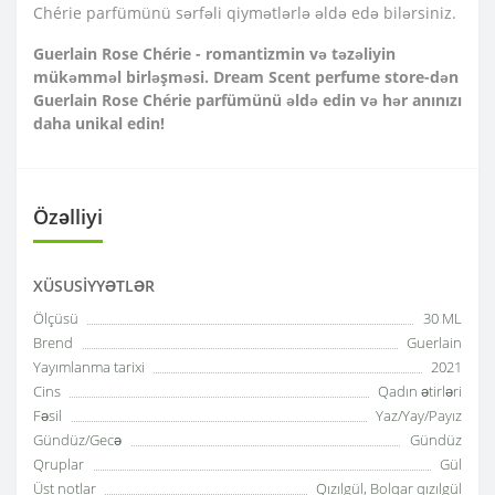
Chérie parfümünü sərfəli qiymətlərlə əldə edə bilərsiniz.
Guerlain Rose Chérie - romantizmin və təzəliyin
mükəmməl birləşməsi. Dream Scent perfume store-dən
Guerlain Rose Chérie parfümünü əldə edin və hər anınızı
daha unikal edin!
Özəlliyi
XÜSUSIYYƏTLƏR
Ölçüsü
30 ML
Brend
Guerlain
Yayımlanma tarixi
2021
Cins
Qadın ətirləri
Fəsil
Yaz/Yay/Payız
Gündüz/Gecə
Gündüz
Qruplar
Gül
Üst notlar
Qızılgül, Bolqar qızılgül