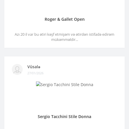
Roger & Gallet Open
Azı 20 il var bu ətiri kəşf etmişəm və ətirdən istifadə edirəm
mükəmməldir...
Vüsalə
27/01/2026
Sergio Tacchini Stile Donna