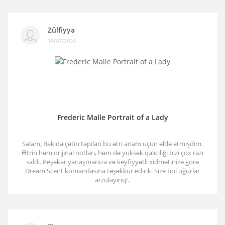
Zülfiyyə
19/07/2026
Frederic Malle Portrait of a Lady
Salam, Bakıda çətin tapılan bu ətri anam üçün əldə etmişdim.
Ətrin həm orijinal notları, həm də yüksək qalıcılığı bizi çox razı
saldı. Peşəkar yanaşmanıza və keyfiyyətli xidmətinizə görə
Dream Scent komandasına təşəkkür edirik. Sizə bol uğurlar
arzulayırıq!..