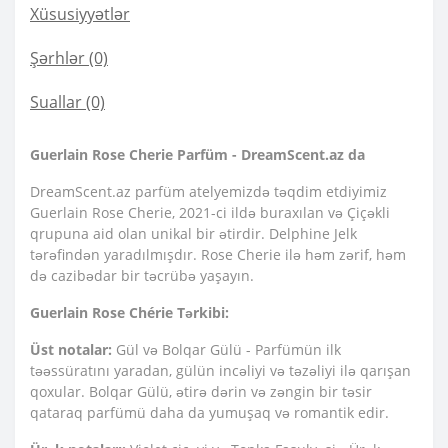
Xüsusiyyətlər
Şərhlər (0)
Suallar
(0)
Guerlain Rose Cherie Parfüm - DreamScent.az da
DreamScent.az parfüm atelyemizdə təqdim etdiyimiz
Guerlain Rose Cherie, 2021-ci ildə buraxılan və Çiçəkli
qrupuna aid olan unikal bir ətirdir. Delphine Jelk
tərəfindən yaradılmışdır. Rose Cherie ilə həm zərif, həm
də cazibədar bir təcrübə yaşayın.
Guerlain Rose Chérie Tərkibi:
Üst notalar:
Gül və Bolqar Gülü - Parfümün ilk
təəssüratını yaradan, gülün incəliyi və təzəliyi ilə qarışan
qoxular. Bolqar Gülü, ətirə dərin və zəngin bir təsir
qataraq parfümü daha da yumuşaq və romantik edir.