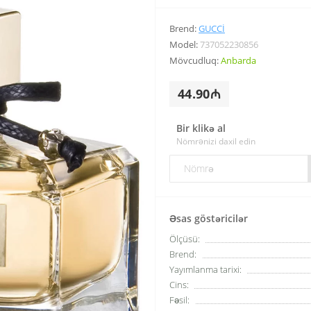
Brend:
GUCCI
Model:
737052230856
Mövcudluq:
Anbarda
44.90₼
Bir klikə al
Nömrənizi daxil edin
Əsas göstəricilər
Ölçüsü:
Brend:
Yayımlanma tarixi:
Cins:
Fəsil: