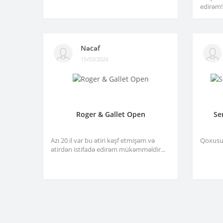
edirəm!.
Nəcəf
15/03/2026
Roger & Gallet Open
Se
Azı 20 il var bu ətiri kəşf etmişəm və
Qoxusu 
ətirdən istifadə edirəm mükəmməldir...