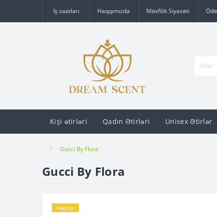
İş saatları
Haqqımızda
Məxfilik Siyasəti
Ödə
Kişi ətirləri
Qadın Ətirləri
Unisex Ətirlər
Gucci By Flora
Gucci By Flora
Məşhur