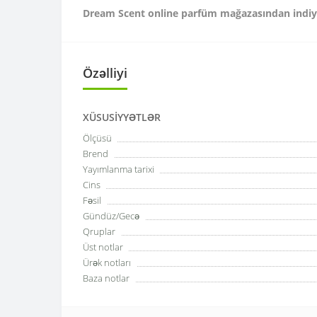
Dream Scent online parfüm mağazasından indiyə
Özəlliyi
XÜSUSIYYƏTLƏR
Ölçüsü
Brend
Yayımlanma tarixi
Cins
Fəsil
Gündüz/Gecə
Qruplar
Üst notlar
Ürək notları
Baza notlar