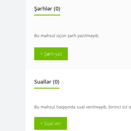
Şərhlər (0)
Bu məhsul üçün şərh yazılmayıb.
+ Şərh yaz
Suallar
(0)
Bu məhsul haqqında sual verilməyib, birinci siz 
+ Sual ver