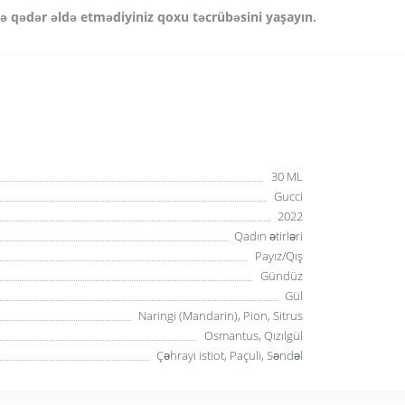
 qədər əldə etmədiyiniz qoxu təcrübəsini yaşayın.
30 ML
Gucci
2022
Qadın ətirləri
Payız/Qış
Gündüz
Gül
Naringi (Mandarin), Pion, Sitrus
Osmantus, Qızılgül
Çəhrayı istiot, Paçuli, Səndəl