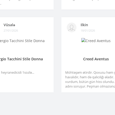
.
Vüsalə
Ilkin
27/01/2026
18/01/2026
rgio Tacchini Stile Donna
Creed Aventus
heyranedicidi 1sozlə...
Möhtəşəm ətirdir. Qoxusu həm 
havalıdır, həm də qalıcılığı əladır
vurdum, bütün gün hiss olundu.
adını soruşur. Peşman olmazsınız