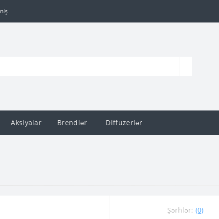
niş
Aksiyalar
Brendlər
Diffuzerlər
Şərhlər:
(0)