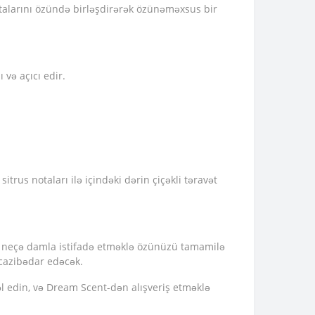
talarını özündə birləşdirərək özünəməxsus bir
 və açıcı edir.
trus notaları ilə içindəki dərin çiçəkli təravət
 bir neçə damla istifadə etməklə özünüzü tamamilə
ə cazibədar edəcək.
əl edin, və Dream Scent-dən alışveriş etməklə