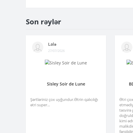
Son rəylər
Lalə
27/07/2026
Sisley Soir de Lune
B
Şərtləriniz çox uyğundur.Ətrin qalıcılığı
Ətri ço
ətri super...
etmədiy
təsvirə
doğruld
kimi əd
malikdi
fərqlid