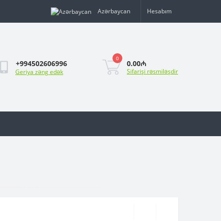
Azərbaycan
Hesabım
0
0.00₼
+994502606996
Sifarişi rəsmiləşdir
Geriya zəng edək