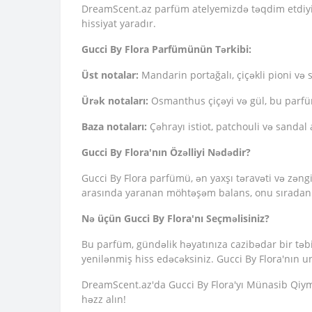
DreamScent.az parfüm atelyemizdə təqdim etdiyim
hissiyat yaradır.
Gucci By Flora Parfümünün Tərkibi:
Üst notalar:
Mandarin portağalı, çiçəkli pioni və s
Ürək notaları:
Osmanthus çiçəyi və gül, bu parfü
Baza notaları:
Çəhrayı istiot, patchouli və sandal
Gucci By Flora'nın Özəlliyi Nədədir?
Gucci By Flora parfümü, ən yaxşı təravəti və zəngin
arasında yaranan möhtəşəm balans, onu sıradan 
Nə üçün Gucci By Flora'nı Seçməlisiniz?
Bu parfüm, gündəlik həyatınıza cazibədar bir təbi
yenilənmiş hiss edəcəksiniz. Gucci By Flora'nın un
DreamScent.az'da Gucci By Flora'yı Münasib Qiymə
həzz alın!