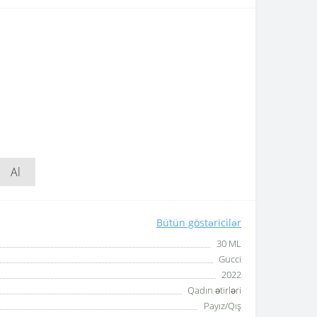
Al
Bütün göstəricilər
30 ML
Gucci
2022
Qadın ətirləri
Payız/Qış