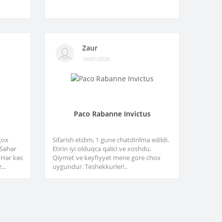
Zaur
16/01/2026
Paco Rabanne Invictus
çox
Sifarish etdim, 1 gune chatdirilma edildi.
. Səhər
Etirin iyi olduqca qalici ve xoshdu.
 Hər kəs
Qiymet ve keyfiyyet mene gore chox
...
uygundur. Teshekkurler!..