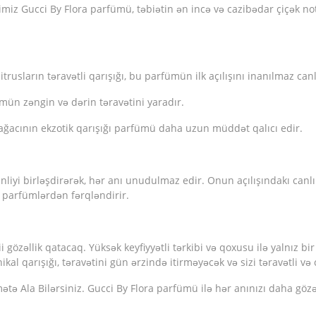
iz Gucci By Flora parfümü, təbiətin ən incə və cazibədar çiçək no
itrusların təravətli qarışığı, bu parfümün ilk açılışını inanılmaz canlı
mün zəngin və dərin təravətini yaradır.
 ağacının ekzotik qarışığı parfümü daha uzun müddət qalıcı edir.
liyi birləşdirərək, hər anı unudulmaz edir. Onun açılışındakı canlı si
parfümlərdən fərqləndirir.
i gözəllik qatacaq. Yüksək keyfiyyətli tərkibi və qoxusu ilə yalnız
ikal qarışığı, təravətini gün ərzində itirməyəcək və sizi təravətli v
tə Ala Bilərsiniz. Gucci By Flora parfümü ilə hər anınızı daha göz