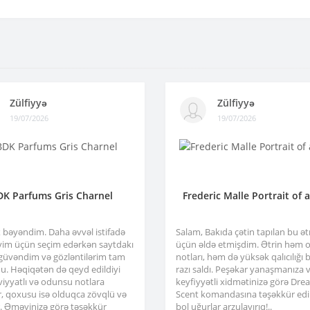
Zülfiyyə
Zülfiyyə
19/07/2026
19/07/2026
DK Parfums Gris Charnel
Frederic Malle Portrait of 
x bəyəndim. Daha əvvəl istifadə
Salam, Bakıda çətin tapılan bu ə
im üçün seçim edərkən saytdakı
üçün əldə etmişdim. Ətrin həm or
 güvəndim və gözləntilərim tam
notları, həm də yüksək qalıcılığı b
u. Həqiqətən də qeyd edildiyi
razı saldı. Peşəkar yanaşmanıza 
viyyatlı və odunsu notlara
keyfiyyətli xidmətinizə görə Dre
r, qoxusu isə olduqca zövqlü və
Scent komandasına təşəkkür edir
ir. Əməyinizə görə təşəkkür
bol uğurlar arzulayırıq!..