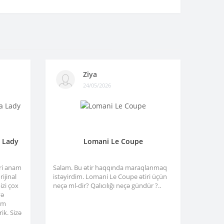
Ziya
24/05/2026
a Lady
Lomani Le Coupe
tri anam
Salam. Bu ətir haqqında maraqlanmaq
ijinal
istəyirdim. Lomani Le Coupe ətiri üçün
izi çox
neçə ml-dir? Qalıcılığı neçə gündür ?..
və
am
ik. Sizə