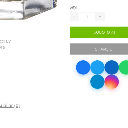
Sayı:
-
+
SƏBƏTƏ AT
SIFARIŞ ET
Suallar
(0)