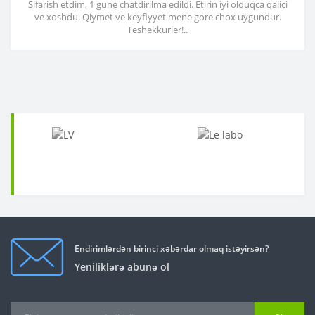
Sifarish etdim, 1 gune chatdirilma edildi. Etirin iyi olduqca qalici
ve xoshdu. Qiymet ve keyfiyyet mene gore chox uygundur.
Teshekkurler!..
Endirimlərdən birinci xəbərdar olmaq istəyirsən?
Yeniliklərə abunə ol