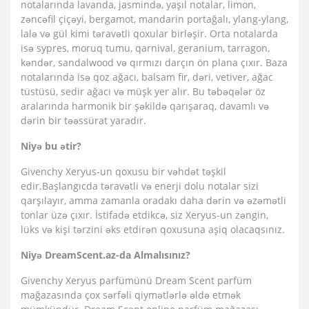
notalarında lavanda, jasmində, yaşıl notalar, limon,
zəncəfil çiçəyi, bergamot, mandarin portağalı, ylang-ylang,
lalə və gül kimi təravətli qoxular birləşir. Orta notalarda
isə sypres, moruq tumu, qarnival, geranium, tarragon,
kəndər, sandalwood və qırmızı darçın ön plana çıxır. Baza
notalarında isə qoz ağacı, balsam fir, dəri, vetiver, ağac
tüstüsü, sedir ağacı və müşk yer alır. Bu təbəqələr öz
aralarında harmonik bir şəkildə qarışaraq, davamlı və
dərin bir təəssürat yaradır.
Niyə bu ətir?
Givenchy Xeryus-un qoxusu bir vəhdət təşkil
edir.Başlangıcda təravətli və enerji dolu notalar sizi
qarşılayır, amma zamanla oradakı daha dərin və əzəmətli
tonlar üzə çıxır. İstifadə etdikcə, siz Xeryus-un zəngin,
lüks və kişi tərzini əks etdirən qoxusuna aşiq olacaqsınız.
Niyə DreamScent.az-da Almalısınız?
Givenchy Xeryus parfümünü Dream Scent parfüm
mağazasında çox sərfəli qiymətlərlə əldə etmək