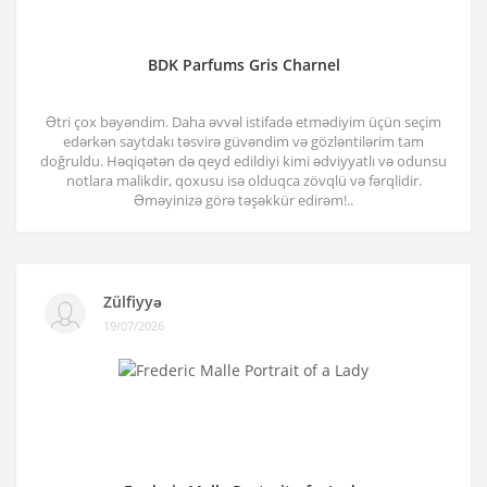
BDK Parfums Gris Charnel
Ətri çox bəyəndim. Daha əvvəl istifadə etmədiyim üçün seçim
edərkən saytdakı təsvirə güvəndim və gözləntilərim tam
doğruldu. Həqiqətən də qeyd edildiyi kimi ədviyyatlı və odunsu
notlara malikdir, qoxusu isə olduqca zövqlü və fərqlidir.
Əməyinizə görə təşəkkür edirəm!..
Zülfiyyə
19/07/2026