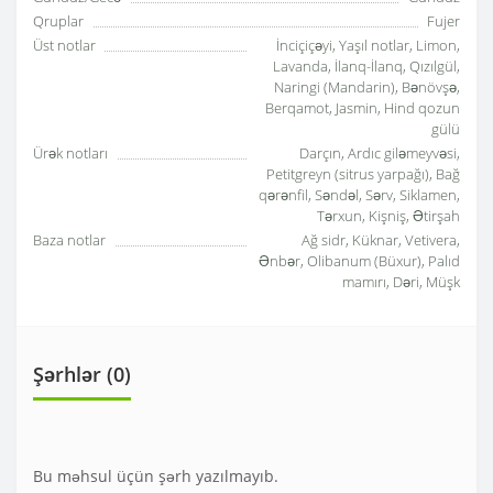
Qruplar
Fujer
Üst notlar
İnciçiçəyi, Yaşıl notlar, Limon,
Lavanda, İlanq-İlanq, Qızılgül,
Naringi (Mandarin), Bənövşə,
Berqamot, Jasmin, Hind qozun
gülü
Ürək notları
Darçın, Ardıc giləmeyvəsi,
Petitgreyn (sitrus yarpağı), Bağ
qərənfil, Səndəl, Sərv, Siklamen,
Tərxun, Kişniş, Ətirşah
Baza notlar
Ağ sidr, Küknar, Vetivera,
Ənbər, Olibanum (Büxur), Palıd
mamırı, Dəri, Müşk
Şərhlər (0)
Bu məhsul üçün şərh yazılmayıb.