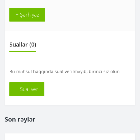
+ Şərh yaz
Suallar
(0)
Bu məhsul haqqında sual verilməyib, birinci siz olun
+ Sual ver
Son rəylər