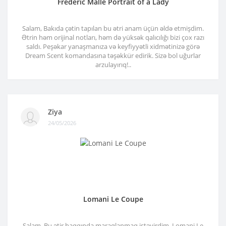
Frederic Malle Portrait of a Lady
Salam, Bakıda çətin tapılan bu ətri anam üçün əldə etmişdim.
Ətrin həm orijinal notları, həm də yüksək qalıcılığı bizi çox razı
saldı. Peşəkar yanaşmanıza və keyfiyyətli xidmətinizə görə
Dream Scent komandasına təşəkkür edirik. Sizə bol uğurlar
arzulayırıq!..
Ziya
24/05/2026
Lomani Le Coupe
Salam. Bu ətir haqqında maraqlanmaq istəyirdim. Lomani Le