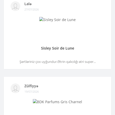
Lalə
27/07/2026
Sisley Soir de Lune
Şərtləriniz çox uyğundur.Ətrin qalıcılığı ətri super...
Zülfiyyə
19/07/2026