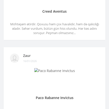
Creed Aventus
Möhtəşəm ətirdir. Qoxusu həm çox havalıdır, həm də qalıcılığı
əladır. Səhər vurdum, bütün gün hiss olundu. Hər kəs adını
soruşur. Peşman olmazsınız...
Zaur
16/01/2026
Paco Rabanne Invictus