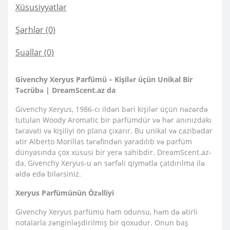
Xüsusiyyətlər
Şərhlər (0)
Suallar
(0)
Givenchy Xeryus Parfümü – Kişilər üçün Unikal Bir
Təcrübə | DreamScent.az da
Givenchy Xeryus, 1986-cı ildən bəri kişilər üçün nəzərdə
tutulan Woody Aromatic bir parfümdür və hər anınızdakı
təravəti və kişiliyi ön plana çıxarır. Bu unikal və cazibədar
ətir Alberto Morillas tərəfindən yaradılıb və parfüm
dünyasında çox xüsusi bir yerə sahibdir. DreamScent.az-
da, Givenchy Xeryus-u ən sərfəli qiymətlə çatdırılma ilə
əldə edə bilərsiniz.
Xeryus Parfümünün Özəlliyi
Givenchy Xeryus parfümü həm odunsu, həm də ətirli
notalarla zənginləşdirilmiş bir qoxudur. Onun baş