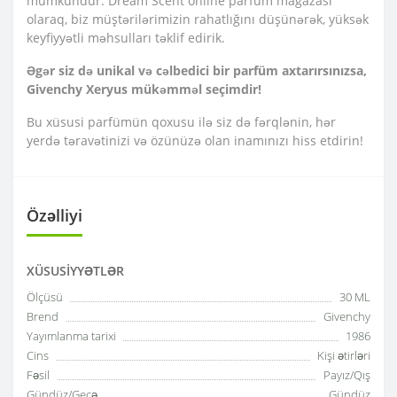
mümkündür. Dream Scent online parfüm mağazası
olaraq, biz müştərilərimizin rahatlığını düşünərək, yüksək
keyfiyyətli məhsulları təklif edirik.
Əgər siz də unikal və cəlbedici bir parfüm axtarırsınızsa,
Givenchy Xeryus mükəmməl seçimdir!
Bu xüsusi parfümün qoxusu ilə siz də fərqlənin, hər
yerdə təravətinizi və özünüzə olan inamınızı hiss etdirin!
Özəlliyi
XÜSUSIYYƏTLƏR
Ölçüsü
30 ML
Brend
Givenchy
Yayımlanma tarixi
1986
Cins
Kişi ətirləri
Fəsil
Payız/Qış
Gündüz/Gecə
Gündüz