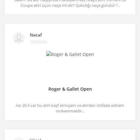
Coupe ətiri üçün neçə ml-dir? Qalıcılığı neçə gündür ?..
Nəcəf
15/03/2026
Roger & Gallet Open
Azı 20 il var bu ətiri kəşf etmişəm və ətirdən istifadə edirəm
mükəmməldir...