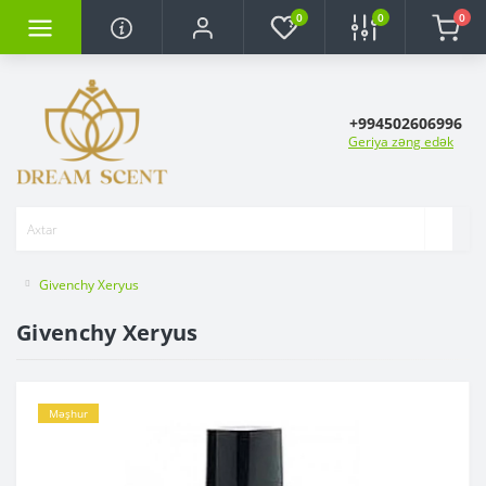
0
0
0
+994502606996
Geriya zəng edək
Givenchy Xeryus
Givenchy Xeryus
Məşhur