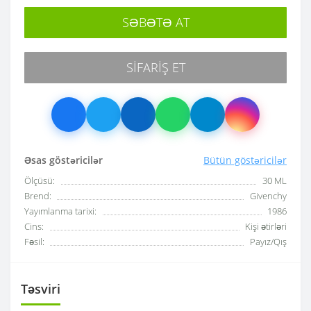
SƏBƏTƏ AT
SIFARIŞ ET
Əsas göstəricilər
Bütün göstəricilər
Ölçüsü:
30 ML
Brend:
Givenchy
Yayımlanma tarixi:
1986
Cins:
Kişi ətirləri
Fəsil:
Payız/Qış
Təsviri