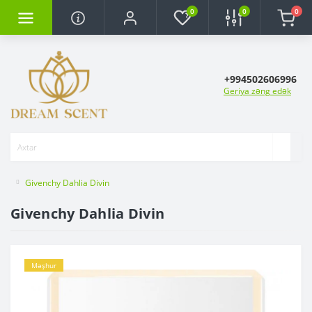
0
0
0
+994502606996
Geriya zəng edək
Givenchy Dahlia Divin
Givenchy Dahlia Divin
Məşhur