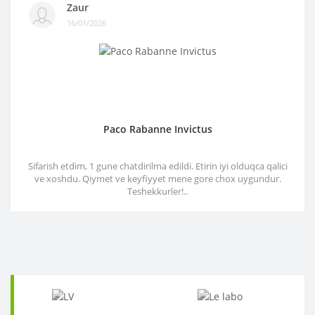
Zaur
16/01/2026
Paco Rabanne Invictus
Sifarish etdim, 1 gune chatdirilma edildi. Etirin iyi olduqca qalici
ve xoshdu. Qiymet ve keyfiyyet mene gore chox uygundur.
Teshekkurler!..