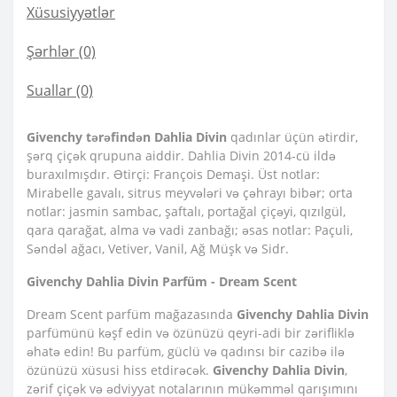
Xüsusiyyətlər
Şərhlər (0)
Suallar
(0)
Givenchy tərəfindən Dahlia Divin
qadınlar üçün ətirdir,
şərq çiçək qrupuna aiddir. Dahlia Divin 2014-cü ildə
buraxılmışdır. Ətirçi: François Demaşi. Üst notlar:
Mirabelle gavalı, sitrus meyvələri və çəhrayı bibər; orta
notlar: jasmin sambac, şaftalı, portağal çiçəyi, qızılgül,
qara qarağat, alma və vadi zanbağı; əsas notlar: Paçuli,
Səndəl ağacı, Vetiver, Vanil, Ağ Müşk və Sidr.
Givenchy Dahlia Divin Parfüm - Dream Scent
Dream Scent parfüm mağazasında
Givenchy Dahlia Divin
parfümünü kəşf edin və özünüzü qeyri-adi bir zərifliklə
əhatə edin! Bu parfüm, güclü və qadınsı bir cazibə ilə
özünüzü xüsusi hiss etdirəcək.
Givenchy Dahlia Divin
,
zərif çiçək və ədviyyat notalarının mükəmməl qarışımını