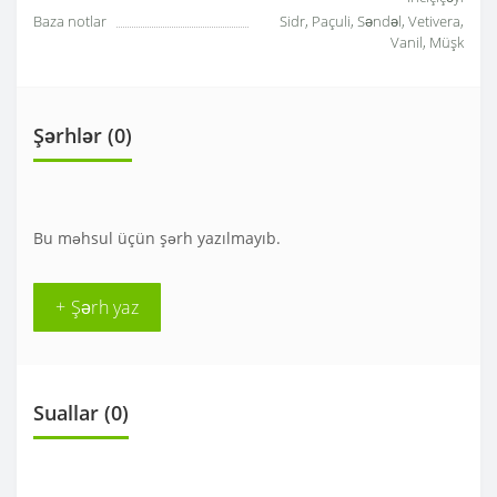
Baza notlar
Sidr, Paçuli, Səndəl, Vetivera,
Vanil, Müşk
Şərhlər (0)
Bu məhsul üçün şərh yazılmayıb.
+ Şərh yaz
Suallar
(0)