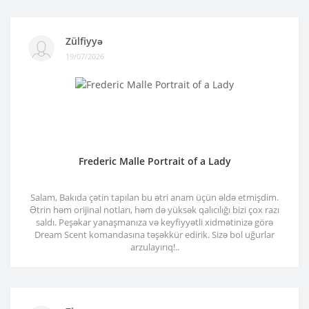
Zülfiyyə
19/07/2026
Frederic Malle Portrait of a Lady
Salam, Bakıda çətin tapılan bu ətri anam üçün əldə etmişdim.
Ətrin həm orijinal notları, həm də yüksək qalıcılığı bizi çox razı
saldı. Peşəkar yanaşmanıza və keyfiyyətli xidmətinizə görə
Dream Scent komandasına təşəkkür edirik. Sizə bol uğurlar
arzulayırıq!..