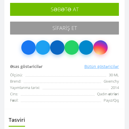
SƏBƏTƏ AT
SIFARIŞ ET
Əsas göstəricilər
Bütün göstəricilər
Ölçüsü:
30 ML
Brend:
Givenchy
Yayımlanma tarixi:
2014
Cins:
Qadın ətirləri
Fəsil:
Payız/Qış
Təsviri