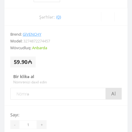
Şərhlər:
(0)
Brend:
GIVENCHY
Model:
3274872274457
Mövcudluq:
Anbarda
59.90₼
Bir klikə al
Nömrənizi daxil edin
Al
Sayı:
-
+