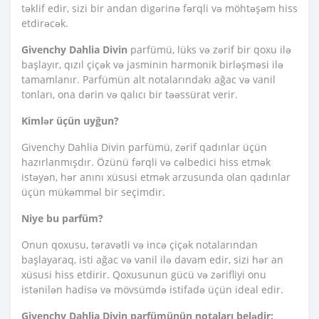
təklif edir, sizi bir andan digərinə fərqli və möhtəşəm hiss
etdirəcək.
Givenchy Dahlia Divin
parfümü, lüks və zərif bir qoxu ilə
başlayır, qızıl çiçək və jasminin harmonik birləşməsi ilə
tamamlanır. Parfümün alt notalarındakı ağac və vanil
tonları, ona dərin və qalıcı bir təəssürat verir.
Kimlər üçün uyğun?
Givenchy Dahlia Divin parfümü, zərif qadınlar üçün
hazırlanmışdır. Özünü fərqli və cəlbedici hiss etmək
istəyən, hər anını xüsusi etmək arzusunda olan qadınlar
üçün mükəmməl bir seçimdir.
Niye bu parfüm?
Onun qoxusu, təravətli və incə çiçək notalarından
başlayaraq, isti ağac və vanil ilə davam edir, sizi hər an
xüsusi hiss etdirir. Qoxusunun gücü və zərifliyi onu
istənilən hadisə və mövsümdə istifadə üçün ideal edir.
Givenchy Dahlia Divin parfümünün notaları belədir: