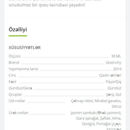
unudulmaz bir qoxu təcrübəsi yaşadın!
Özəlliyi
XÜSUSIYYƏTLƏR
Ölçüsü
30 ML
Brend
Givenchy
Yayımlanma tarixi
2014
Cins
Qadın ətirləri
Fəsil
Payız/Qış
Gündüz/Gecə
Gündüz
Qruplar
Şərq, Gül
Üst notlar
Çəhrayı istiot, Mirabel gavalısı,
Sitrus
Ürək notları
Jasmin sambak (Ərəb jasmini),
Qara qarağat, Şaftalı, Alma,
Qızılgül, Portağal çiçəyi,
İnciçiçəyi