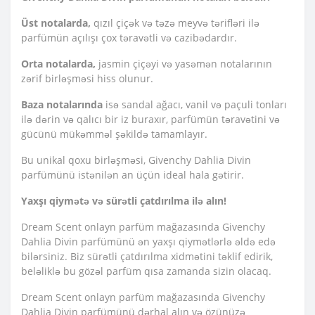
Üst notalarda,
qızıl çiçək və təzə meyvə tərifləri ilə
parfümün açılışı çox təravətli və cazibədardır.
Orta notalarda,
jasmin çiçəyi və yasəmən notalarının
zərif birləşməsi hiss olunur.
Baza notalarında
isə sandal ağacı, vanil və paçuli tonları
ilə dərin və qalıcı bir iz buraxır, parfümün təravətini və
gücünü mükəmməl şəkildə tamamlayır.
Bu unikal qoxu birləşməsi, Givenchy Dahlia Divin
parfümünü istənilən an üçün ideal hala gətirir.
Yaxşı qiymətə və sürətli çatdırılma ilə alın!
Dream Scent onlayn parfüm mağazasında Givenchy
Dahlia Divin parfümünü ən yaxşı qiymətlərlə əldə edə
bilərsiniz. Biz sürətli çatdırılma xidmətini təklif edirik,
beləliklə bu gözəl parfüm qısa zamanda sizin olacaq.
Dream Scent onlayn parfüm mağazasında Givenchy
Dahlia Divin parfümünü dərhal alın və özünüzə