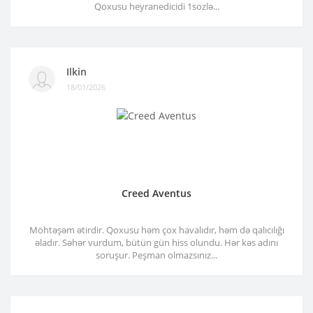
Qoxusu heyranedicidi 1sozlə...
Ilkin
18/01/2026
Creed Aventus
Möhtəşəm ətirdir. Qoxusu həm çox havalıdır, həm də qalıcılığı
əladır. Səhər vurdum, bütün gün hiss olundu. Hər kəs adını
soruşur. Peşman olmazsınız...