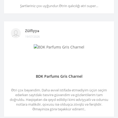
Şərtləriniz çox uyğundur.Ətrin qalıcılığı ətri super...
Zülfiyyə
19/07/2026
BDK Parfums Gris Charnel
Ətri çox bəyəndim. Daha əvvəl istifadə etmədiyim üçün seçim
edərkən saytdakı təsvirə güvəndim və gözləntilərim tam
doğruldu. Həqiqətən də qeyd edildiyi kimi ədviyyatlı və odunsu
notlara malikdir, qoxusu isə olduqca zövqlü və fərqlidir.
Əməyinizə görə təşəkkür edirəm!..