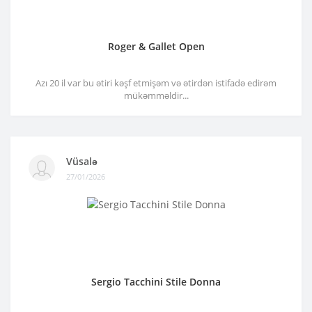
Roger & Gallet Open
Azı 20 il var bu ətiri kəşf etmişəm və ətirdən istifadə edirəm
mükəmməldir...
Vüsalə
27/01/2026
Sergio Tacchini Stile Donna