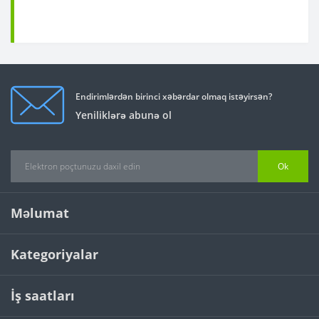
Endirimlərdən birinci xəbərdar olmaq istəyirsən?
Yeniliklərə abunə ol
Ok
Məlumat
Kategoriyalar
İş saatları