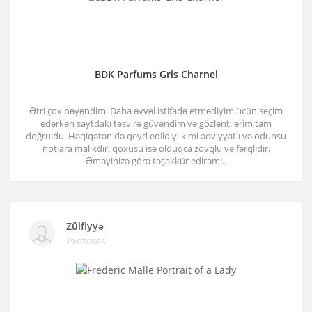
BDK Parfums Gris Charnel
Ətri çox bəyəndim. Daha əvvəl istifadə etmədiyim üçün seçim
edərkən saytdakı təsvirə güvəndim və gözləntilərim tam
doğruldu. Həqiqətən də qeyd edildiyi kimi ədviyyatlı və odunsu
notlara malikdir, qoxusu isə olduqca zövqlü və fərqlidir.
Əməyinizə görə təşəkkür edirəm!..
Zülfiyyə
19/07/2026