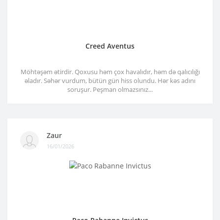
Creed Aventus
Möhtəşəm ətirdir. Qoxusu həm çox havalıdır, həm də qalıcılığı
əladır. Səhər vurdum, bütün gün hiss olundu. Hər kəs adını
soruşur. Peşman olmazsınız...
Zaur
16/01/2026