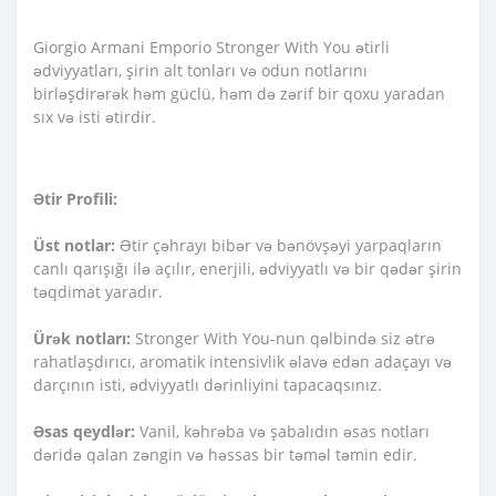
Giorgio Armani Emporio Stronger With You ətirli
ədviyyatları, şirin alt tonları və odun notlarını
birləşdirərək həm güclü, həm də zərif bir qoxu yaradan
sıx və isti ətirdir.
Ətir Profili:
Üst notlar:
Ətir çəhrayı bibər və bənövşəyi yarpaqların
canlı qarışığı ilə açılır, enerjili, ədviyyatlı və bir qədər şirin
təqdimat yaradır.
Ürək notları:
Stronger With You-nun qəlbində siz ətrə
rahatlaşdırıcı, aromatik intensivlik əlavə edən adaçayı və
darçının isti, ədviyyatlı dərinliyini tapacaqsınız.
Əsas qeydlər:
Vanil, kəhrəba və şabalıdın əsas notları
dəridə qalan zəngin və həssas bir təməl təmin edir.