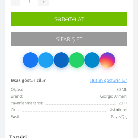
-
+
SƏBƏTƏ AT
SIFARIŞ ET
Əsas göstəricilər
Bütün göstəricilər
Ölçüsü:
30 ML
Brend:
Giorgio Armani
Yayımlanma tarixi:
2017
Cins:
Kişi ətirləri
Fəsil:
Payız/Qış
Təsviri