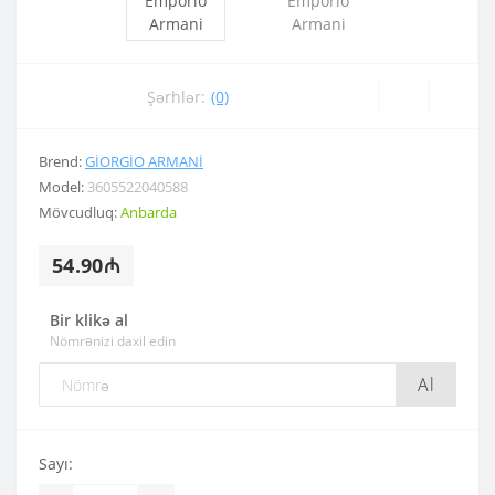
Şərhlər:
(0)
Brend:
GIORGIO ARMANI
Model:
3605522040588
Mövcudluq:
Anbarda
54.90₼
Bir klikə al
Nömrənizi daxil edin
Al
Sayı: