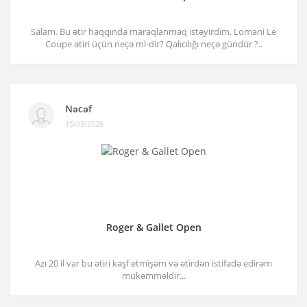
Salam. Bu ətir haqqında maraqlanmaq istəyirdim. Lomani Le
Coupe ətiri üçün neçə ml-dir? Qalıcılığı neçə gündür ?..
Nəcəf
15/03/2026
Roger & Gallet Open
Azı 20 il var bu ətiri kəşf etmişəm və ətirdən istifadə edirəm
mükəmməldir...