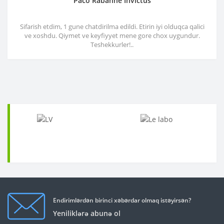
Paco Rabanne Invictus
Sifarish etdim, 1 gune chatdirilma edildi. Etirin iyi olduqca qalici
ve xoshdu. Qiymet ve keyfiyyet mene gore chox uygundur.
Teshekkurler!..
Endirimlərdən birinci xəbərdar olmaq istəyirsən?
Yeniliklərə abunə ol