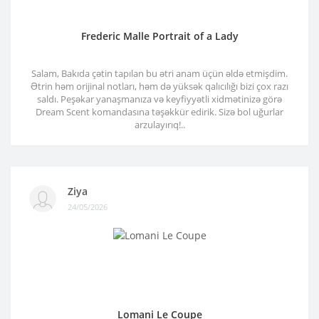
Frederic Malle Portrait of a Lady
Salam, Bakıda çətin tapılan bu ətri anam üçün əldə etmişdim.
Ətrin həm orijinal notları, həm də yüksək qalıcılığı bizi çox razı
saldı. Peşəkar yanaşmanıza və keyfiyyətli xidmətinizə görə
Dream Scent komandasına təşəkkür edirik. Sizə bol uğurlar
arzulayırıq!..
Ziya
24/05/2026
Lomani Le Coupe