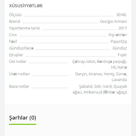
XÜSUSIYYƏTLƏR
Ölçüsü
30 ML
Brend
Giorgio Armani
Yayımlanma tarixi
2017
Cins
Kişi ətirləri
Fəsil
Payız/Qış
Gündüz/Gecə
Gündüz
Qruplar
Fujer
Üst notlar
Çəhrayı istiot, Bənövşə yarpağı,
Hil, Nanə
Ürək notları
Darçın, Ananas, Yemiş, Sürvə,
Lavanda
Baza notlar
Şabalıd, Sidr, Vanil, Quayak
ağacı, Ambervud (Ənbər ağaçı)
Şərhlər (0)