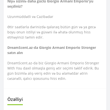
Niyə sizinlə daha güclü Giorgio Armani Emporio'yu
seçdiniz?
Uzunmüddətli və Cazibədar
Ətir saatlarla dərinizdə qalaraq bütün gün və ya gecə
boyu onun istiliyi və güvəni ilə əhatə olunmuş hiss
etməyinizi təmin edir.
DreamScent.az-da Giorgio Armani Emporio Stronger
satın alın
DreamScent.az-da biz Giorgio Armani Emporio Stronger
With You daxil olmaqla geniş ətir seçimi təklif edirik. Bu
gün bizimlə alış-veriş edin və bu əlamətdar ətrin
cəsarətli, qalıcı qoxusunu hiss edin.
Özəlliyi