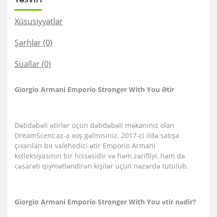
Xüsusiyyətlər
Şərhlər (0)
Suallar
(0)
Giorgio Armani Emporio Stronger With You Ətir
Dəbdəbəli ətirlər üçün dəbdəbəli məkanınız olan
DreamScent.az-a xoş gəlmisiniz. 2017-ci ildə satışa
çıxarılan bu valehedici ətir Emporio Armani
kolleksiyasının bir hissəsidir və həm zərifliyi, həm də
cəsarəti qiymətləndirən kişilər üçün nəzərdə tutulub.
Giorgio Armani Emporio Stronger With You ətir nədir?