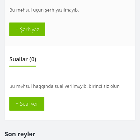
Bu məhsul üçün şərh yazılmayıb.
+ Şərh yaz
Suallar
(0)
Bu məhsul haqqında sual verilməyib, birinci siz olun
+ Sual ver
Son rəylər