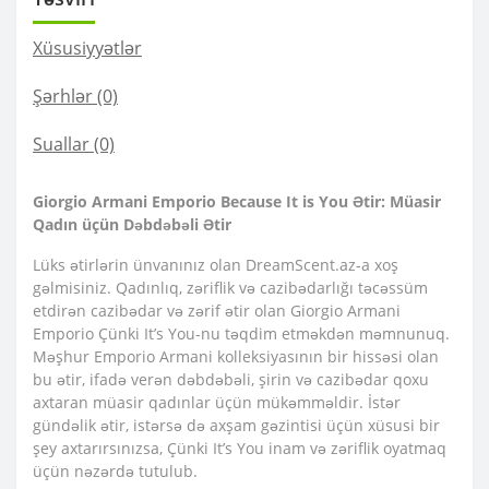
Xüsusiyyətlər
Şərhlər (0)
Suallar
(0)
Giorgio Armani Emporio Because It is You Ətir: Müasir
Qadın üçün Dəbdəbəli Ətir
Lüks ətirlərin ünvanınız olan DreamScent.az-a xoş
gəlmisiniz. Qadınlıq, zəriflik və cazibədarlığı təcəssüm
etdirən cazibədar və zərif ətir olan Giorgio Armani
Emporio Çünki It’s You-nu təqdim etməkdən məmnunuq.
Məşhur Emporio Armani kolleksiyasının bir hissəsi olan
bu ətir, ifadə verən dəbdəbəli, şirin və cazibədar qoxu
axtaran müasir qadınlar üçün mükəmməldir. İstər
gündəlik ətir, istərsə də axşam gəzintisi üçün xüsusi bir
şey axtarırsınızsa, Çünki It’s You inam və zəriflik oyatmaq
üçün nəzərdə tutulub.