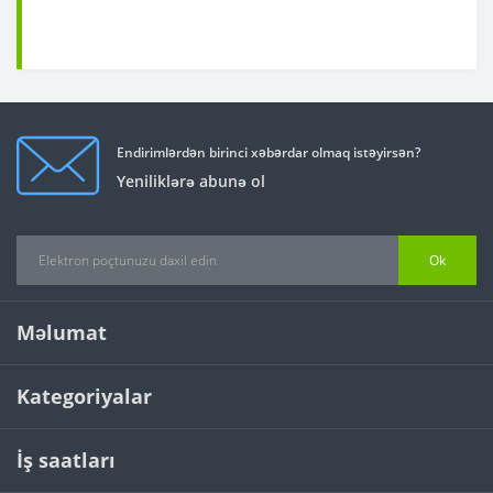
Endirimlərdən birinci xəbərdar olmaq istəyirsən?
Yeniliklərə abunə ol
Ok
Məlumat
Kategoriyalar
İş saatları