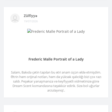
Zülfiyyə
19/07/2026
Frederic Malle Portrait of a Lady
Salam, Bakıda çətin tapılan bu ətri anam üçün əldə etmişdim.
Ətrin həm orijinal notları, həm də yüksək qalıcılığı bizi çox razı
saldı. Peşəkar yanaşmanıza və keyfiyyətli xidmətinizə görə
Dream Scent komandasına təşəkkür edirik. Sizə bol uğurlar
arzulayırıq!..