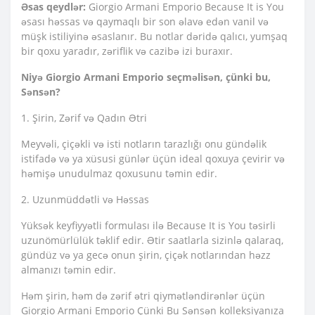
Əsas qeydlər:
Giorgio Armani Emporio Because It is You
əsası həssas və qaymaqlı bir son əlavə edən vanil və
müşk istiliyinə əsaslanır. Bu notlar dəridə qalıcı, yumşaq
bir qoxu yaradır, zəriflik və cazibə izi buraxır.
Niyə Giorgio Armani Emporio seçməlisən, çünki bu,
Sənsən?
1. Şirin, Zərif və Qadın Ətri
Meyvəli, çiçəkli və isti notların tarazlığı onu gündəlik
istifadə və ya xüsusi günlər üçün ideal qoxuya çevirir və
həmişə unudulmaz qoxusunu təmin edir.
2. Uzunmüddətli və Həssas
Yüksək keyfiyyətli formulası ilə Because It is You təsirli
uzunömürlülük təklif edir. Ətir saatlarla sizinlə qalaraq,
gündüz və ya gecə onun şirin, çiçək notlarından həzz
almanızı təmin edir.
Həm şirin, həm də zərif ətri qiymətləndirənlər üçün
Giorgio Armani Emporio Çünki Bu Sənsən kolleksiyanıza