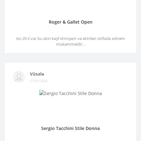
Roger & Gallet Open
Azı 20 il var bu ətiri kəşf etmişəm və ətirdən istifadə edirəm
mükəmməldir...
Vüsalə
27/01/2026
Sergio Tacchini Stile Donna