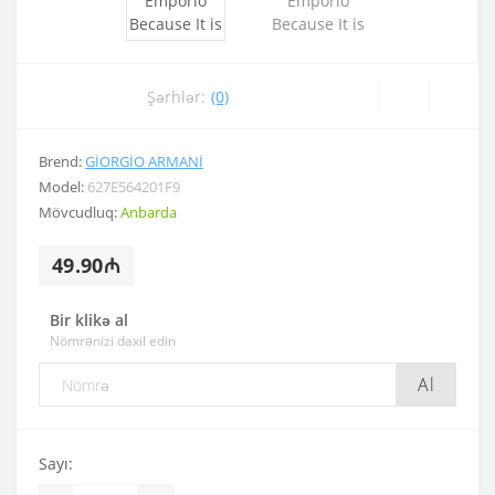
Şərhlər:
(0)
Brend:
GIORGIO ARMANI
Model:
627E564201F9
Mövcudluq:
Anbarda
49.90₼
Bir klikə al
Nömrənizi daxil edin
Al
Sayı: