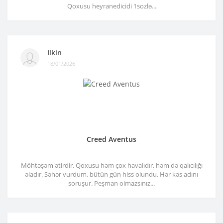
Qoxusu heyranedicidi 1sozlə...
Ilkin
18/01/2026
Creed Aventus
Möhtəşəm ətirdir. Qoxusu həm çox havalıdır, həm də qalıcılığı
əladır. Səhər vurdum, bütün gün hiss olundu. Hər kəs adını
soruşur. Peşman olmazsınız...