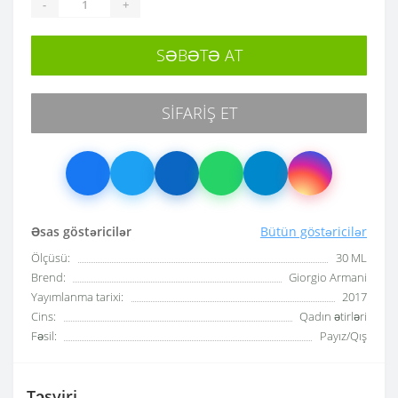
-
+
SƏBƏTƏ AT
SIFARIŞ ET
Əsas göstəricilər
Bütün göstəricilər
Ölçüsü:
30 ML
Brend:
Giorgio Armani
Yayımlanma tarixi:
2017
Cins:
Qadın ətirləri
Fəsil:
Payız/Qış
Təsviri