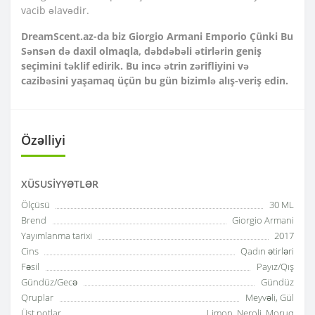
vacib əlavədir.
DreamScent.az-da biz Giorgio Armani Emporio Çünki Bu
Sənsən də daxil olmaqla, dəbdəbəli ətirlərin geniş
seçimini təklif edirik. Bu incə ətrin zərifliyini və
cazibəsini yaşamaq üçün bu gün bizimlə alış-veriş edin.
Özəlliyi
XÜSUSIYYƏTLƏR
Ölçüsü
30 ML
Brend
Giorgio Armani
Yayımlanma tarixi
2017
Cins
Qadın ətirləri
Fəsil
Payız/Qış
Gündüz/Gecə
Gündüz
Qruplar
Meyvəli, Gül
Üst notlar
Limon, Neroli, Moruq