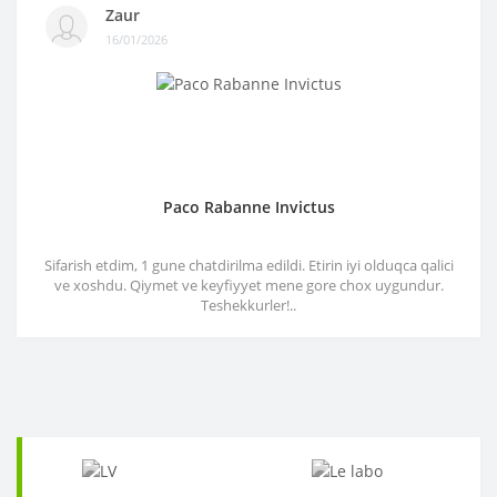
Zaur
16/01/2026
Paco Rabanne Invictus
Sifarish etdim, 1 gune chatdirilma edildi. Etirin iyi olduqca qalici
ve xoshdu. Qiymet ve keyfiyyet mene gore chox uygundur.
Teshekkurler!..