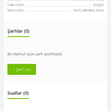
Ürək notları
Qızılgül
Baza notlar
Vanil, Kəhrəba, Müşk
Şərhlər (0)
Bu məhsul üçün şərh yazılmayıb.
+ Şərh yaz
Suallar
(0)