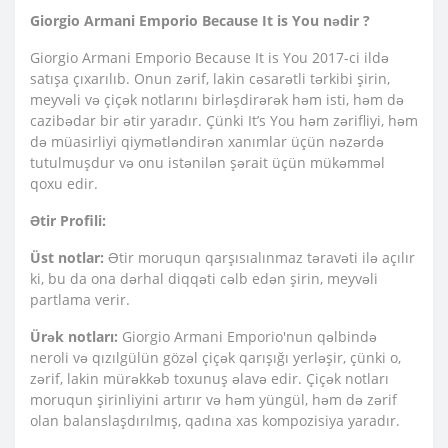
Giorgio Armani Emporio Because It is You nədir ?
Giorgio Armani Emporio Because It is You 2017-ci ildə
satışa çıxarılıb. Onun zərif, lakin cəsarətli tərkibi şirin,
meyvəli və çiçək notlarını birləşdirərək həm isti, həm də
cazibədar bir ətir yaradır. Çünki It’s You həm zərifliyi, həm
də müasirliyi qiymətləndirən xanımlar üçün nəzərdə
tutulmuşdur və onu istənilən şərait üçün mükəmməl
qoxu edir.
Ətir Profili:
Üst notlar:
Ətir moruqun qarşısıalınmaz təravəti ilə açılır
ki, bu da ona dərhal diqqəti cəlb edən şirin, meyvəli
partlama verir.
Ürək notları:
Giorgio Armani Emporio'nun qəlbində
neroli və qızılgülün gözəl çiçək qarışığı yerləşir, çünki o,
zərif, lakin mürəkkəb toxunuş əlavə edir. Çiçək notları
moruqun şirinliyini artırır və həm yüngül, həm də zərif
olan balanslaşdırılmış, qadına xas kompozisiya yaradır.