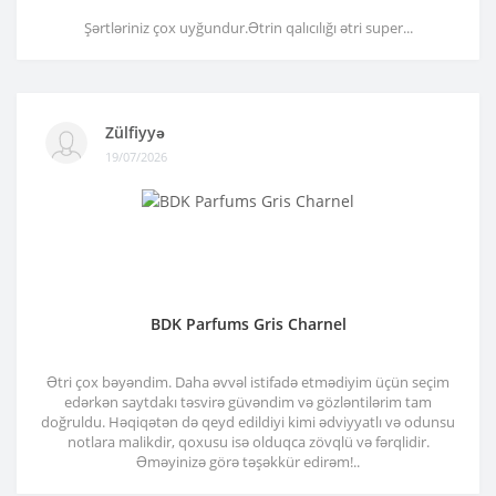
Şərtləriniz çox uyğundur.Ətrin qalıcılığı ətri super...
Zülfiyyə
19/07/2026
BDK Parfums Gris Charnel
Ətri çox bəyəndim. Daha əvvəl istifadə etmədiyim üçün seçim
edərkən saytdakı təsvirə güvəndim və gözləntilərim tam
doğruldu. Həqiqətən də qeyd edildiyi kimi ədviyyatlı və odunsu
notlara malikdir, qoxusu isə olduqca zövqlü və fərqlidir.
Əməyinizə görə təşəkkür edirəm!..