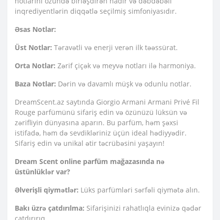
notlarını özündə birləşdirən nadir və dəbdəbəli
inqrediyentlərin diqqətlə seçilmiş simfoniyasıdır.
Əsas Notlar:
Üst Notlar:
Təravətli və enerji verən ilk təəssürat.
Orta Notlar:
Zərif çiçək və meyvə notları ilə harmoniya.
Baza Notlar:
Dərin və davamlı müşk və odunlu notlar.
DreamScent.az saytında Giorgio Armani Armani Privé Fil
Rouge parfümünü sifariş edin və özünüzü lüksün və
zərifliyin dünyasına aparın. Bu parfüm, həm şəxsi
istifadə, həm də sevdikləriniz üçün ideal hədiyyədir.
Sifariş edin və unikal ətir təcrübəsini yaşayın!
Dream Scent online parfüm mağazasında nə
üstünlüklər var?
Əlverişli qiymətlər:
Lüks parfümləri sərfəli qiymətə alın.
Bakı üzrə çatdırılma:
Sifarişinizi rahatlıqla evinizə qədər
çatdırırıq.