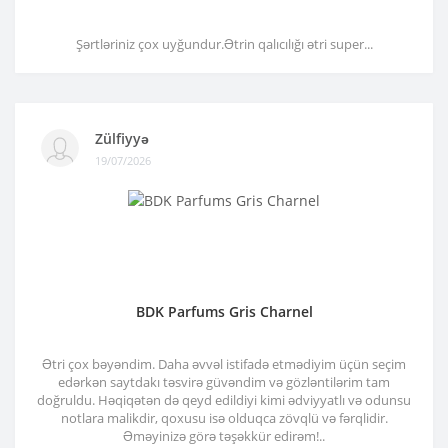
Şərtləriniz çox uyğundur.Ətrin qalıcılığı ətri super...
Zülfiyyə
19/07/2026
BDK Parfums Gris Charnel
Ətri çox bəyəndim. Daha əvvəl istifadə etmədiyim üçün seçim
edərkən saytdakı təsvirə güvəndim və gözləntilərim tam
doğruldu. Həqiqətən də qeyd edildiyi kimi ədviyyatlı və odunsu
notlara malikdir, qoxusu isə olduqca zövqlü və fərqlidir.
Əməyinizə görə təşəkkür edirəm!..