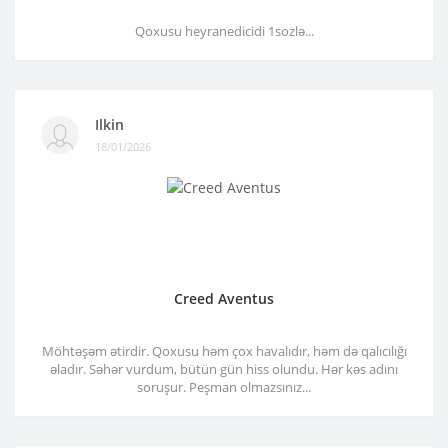
Qoxusu heyranedicidi 1sozlə...
Ilkin
18/01/2026
Creed Aventus
Möhtəşəm ətirdir. Qoxusu həm çox havalıdır, həm də qalıcılığı
əladır. Səhər vurdum, bütün gün hiss olundu. Hər kəs adını
soruşur. Peşman olmazsınız...