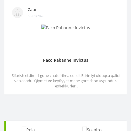
Zaur
16/01/2026
Paco Rabanne Invictus
Sifarish etdim, 1 gune chatdirilma edildi. Etirin iyi olduqca qalici
ve xoshdu. Qiymet ve keyfiyyet mene gore chox uygundur.
Teshekkurler!..