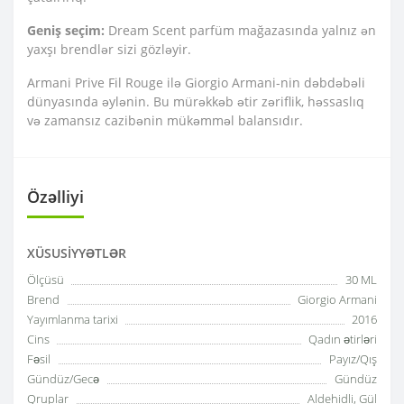
Geniş seçim:
Dream Scent parfüm mağazasında yalnız ən
yaxşı brendlər sizi gözləyir.
Armani Prive Fil Rouge ilə Giorgio Armani-nin dəbdəbəli
dünyasında əylənin. Bu mürəkkəb ətir zəriflik, həssaslıq
və zamansız cazibənin mükəmməl balansıdır.
Özəlliyi
XÜSUSIYYƏTLƏR
Ölçüsü
30 ML
Brend
Giorgio Armani
Yayımlanma tarixi
2016
Cins
Qadın ətirləri
Fəsil
Payız/Qış
Gündüz/Gecə
Gündüz
Qruplar
Aldehidli, Gül