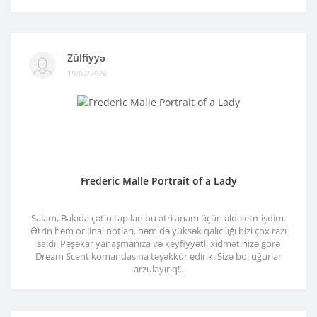
Zülfiyyə
19/07/2026
Frederic Malle Portrait of a Lady
Salam, Bakıda çətin tapılan bu ətri anam üçün əldə etmişdim.
Ətrin həm orijinal notları, həm də yüksək qalıcılığı bizi çox razı
saldı. Peşəkar yanaşmanıza və keyfiyyətli xidmətinizə görə
Dream Scent komandasına təşəkkür edirik. Sizə bol uğurlar
arzulayırıq!..