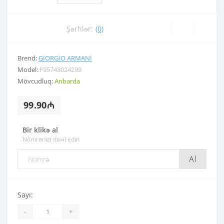
Şərhlər:
(0)
Brend:
GIORGIO ARMANI
Model:
F95743024299
Mövcudluq:
Anbarda
99.90₼
Bir klikə al
Nömrənizi daxil edin
Al
Sayı:
-
+