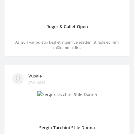
Roger & Gallet Open
Azı 20 il var bu ətiri kəşf etmişəm və ətirdən istifadə edirəm
mükəmməldir...
Vüsalə
27/01/2026
Sergio Tacchini Stile Donna