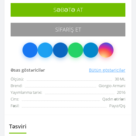
SƏBƏTƏ AT
SIFARIŞ ET
Əsas göstəricilər
Bütün göstəricilər
Ölçüsü:
30 ML
Brend:
Giorgio Armani
Yayımlanma tarixi:
2016
Cins:
Qadın ətirləri
Fəsil:
Payız/Qış
Təsviri