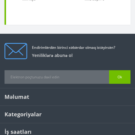
Endirimlərdən birinci xəbərdar olmaq istəyirsən?
Yeniliklərə abunə ol
Ok
Məlumat
Kategoriyalar
İş saatları