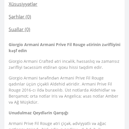
Xüsusiyyətlər
Şərhlər (0)
Suallar
(0)
Giorgio Armani Armani Prive Fil Rouge ətirinin zərifliyini
kəşf edin
Giorgio Armani Crafted ətri incəlik, həssaslıq və zamansız
zərifliyi təcəssüm etdirən qoxu hissi təqdim edir.
Giorgio Armani tərəfindən Armani Prive Fil Rouge
qadınlar üçün çiçəkli Aldehid ətiridir. Armani Prive Fil
Rouge 2016-cı ildə buraxılıb. Üst notlarda Aldehidlər və
Berqamot; orta notlar Iris və Angelica; əsas notlar Amber
və Ağ Müşkdür.
Unudulmaz Qeydlərin Qarışığı
Armani Prive Fil Rouge ətri çiçək, ədviyyatlı və ağac