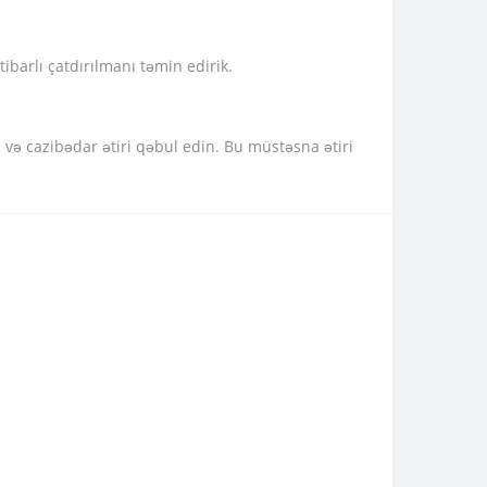
ibarlı çatdırılmanı təmin edirik.
ə cazibədar ətiri qəbul edin. Bu müstəsna ətiri