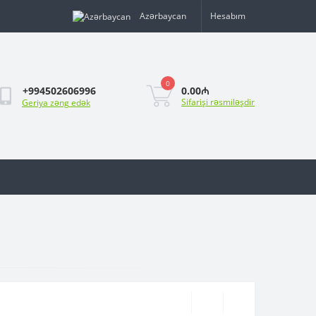
Azərbaycan
Hesabım
0
0.00₼
+994502606996
Sifarişi rəsmiləşdir
Geriya zəng edək