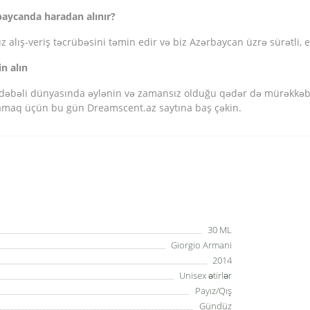
baycanda haradan alınır?
lış-veriş təcrübəsini təmin edir və biz Azərbaycan üzrə sürətli, et
n alın
dəbəli dünyasında əylənin və zamansız olduğu qədər də mürəkkəb v
şamaq üçün bu gün Dreamscent.az saytına baş çəkin.
30 ML
Giorgio Armani
2014
Unisex ətirlər
Payız/Qış
Gündüz