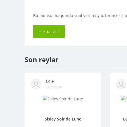
Bu məhsul haqqında sual verilməyib, birinci siz 
+ Sual ver
Son rəylər
Lalə
27/07/2026
Sisley Soir de Lune
B