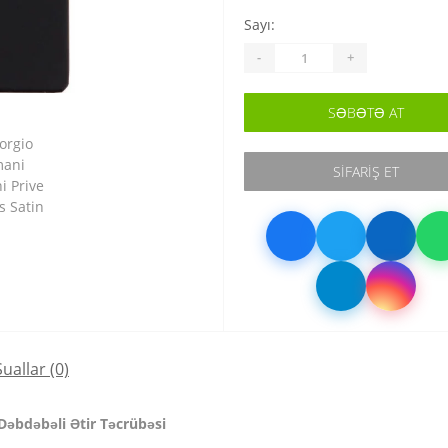
Sayı:
-
+
SƏBƏTƏ AT
SIFARIŞ ET
Suallar
(0)
Dəbdəbəli Ətir Təcrübəsi