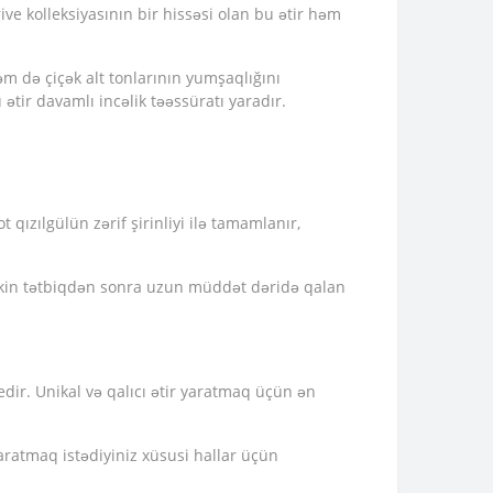
e kolleksiyasının bir hissəsi olan bu ətir həm
m də çiçək alt tonlarının yumşaqlığını
ətir davamlı incəlik təəssüratı yaradır.
 qızılgülün zərif şirinliyi ilə tamamlanır,
lkin tətbiqdən sonra uzun müddət dəridə qalan
 edir. Unikal və qalıcı ətir yaratmaq üçün ən
yaratmaq istədiyiniz xüsusi hallar üçün