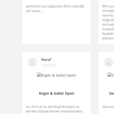
Şərtləriniz çox uyğundur.Ətrin qalıcılığı
Ətri ço
ətri super...
etmədiy
təsvirə
doğruld
kimi əd
malikdi
fərqlid
edirəm!.
Nəcəf
15/03/2026
Roger & Gallet Open
Se
Azı 20 il var bu ətiri kəşf etmişəm və
Qoxusu 
ətirdən istifadə edirəm mükəmməldir...