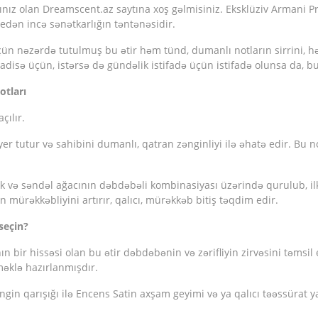
ız olan Dreamscent.az saytına xoş gəlmisiniz. Eksklüziv Armani Priv
edən incə sənətkarlığın təntənəsidir.
çün nəzərdə tutulmuş bu ətir həm tünd, dumanlı notların sirrini, hə
adisə üçün, istərsə də gündəlik istifadə üçün istifadə olunsa da, bu 
otları
çılır.
er tutur və sahibini dumanlı, qatran zənginliyi ilə əhatə edir. Bu not
k və səndəl ağacının dəbdəbəli kombinasiyası üzərində qurulub, i
n mürəkkəbliyini artırır, qalıcı, mürəkkəb bitiş təqdim edir.
seçin?
ın bir hissəsi olan bu ətir dəbdəbənin və zərifliyin zirvəsini təmsil
məklə hazırlanmışdır.
ngin qarışığı ilə Encens Satin axşam geyimi və ya qalıcı təəssürat 