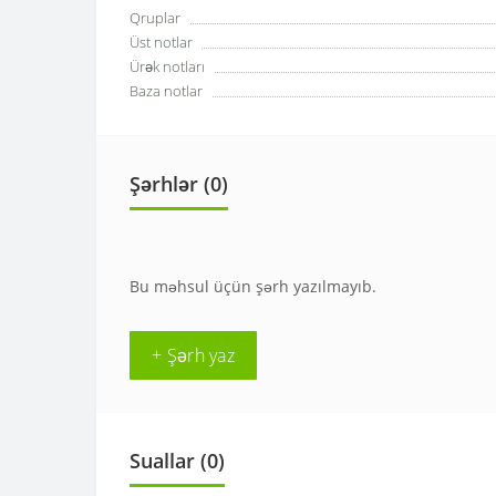
Qruplar
Üst notlar
Ürək notları
Baza notlar
Şərhlər (0)
Bu məhsul üçün şərh yazılmayıb.
+ Şərh yaz
Suallar
(0)