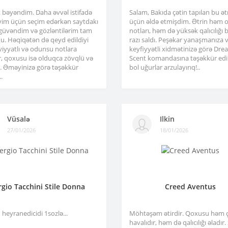
x bəyəndim. Daha əvvəl istifadə
Salam, Bakıda çətin tapılan bu ə
im üçün seçim edərkən saytdakı
üçün əldə etmişdim. Ətrin həm or
 güvəndim və gözləntilərim tam
notları, həm də yüksək qalıcılığı b
u. Həqiqətən də qeyd edildiyi
razı saldı. Peşəkar yanaşmanıza 
viyyatlı və odunsu notlara
keyfiyyətli xidmətinizə görə Dre
r, qoxusu isə olduqca zövqlü və
Scent komandasına təşəkkür edir
ir. Əməyinizə görə təşəkkür
bol uğurlar arzulayırıq!..
.
Vüsalə
Ilkin
27/01/2026
18/01/2026
rgio Tacchini Stile Donna
Creed Aventus
heyranedicidi 1sozlə...
Möhtəşəm ətirdir. Qoxusu həm 
havalıdır, həm də qalıcılığı əladır