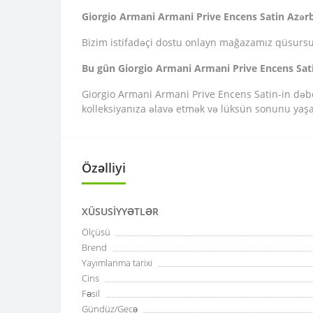
Giorgio Armani Armani Prive Encens Satin Azər
Bizim istifadəçi dostu onlayn mağazamız qüsursuz a
Bu gün Giorgio Armani Armani Prive Encens Sati
Giorgio Armani Armani Prive Encens Satin-in dəb
kolleksiyanıza əlavə etmək və lüksün sonunu ya
Özəlliyi
XÜSUSIYYƏTLƏR
Ölçüsü
Brend
Yayımlanma tarixi
Cins
Fəsil
Gündüz/Gecə