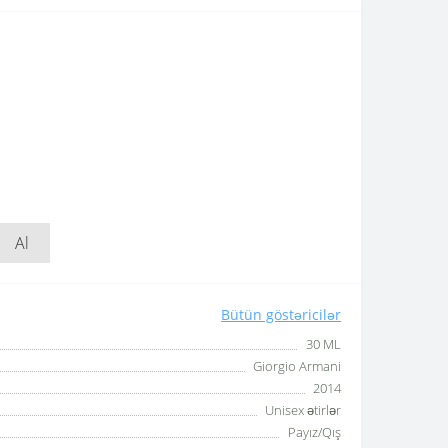
Al
Bütün göstəricilər
30 ML
Giorgio Armani
2014
Unisex ətirlər
Payız/Qış