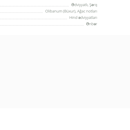
Ədviyyatlı, Şərq
Olibanum (Büxur), Ağac notları
Hind ədviyyatları
Ənbər