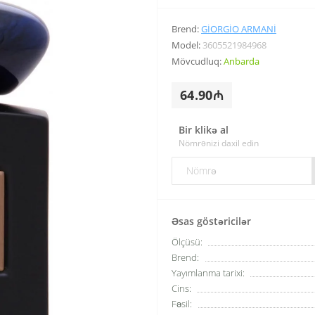
Brend:
GIORGIO ARMANI
Model:
3605521984968
Mövcudluq:
Anbarda
64.90₼
Bir klikə al
Nömrənizi daxil edin
Əsas göstəricilər
Ölçüsü:
Brend:
Yayımlanma tarixi:
Cins:
Fəsil: