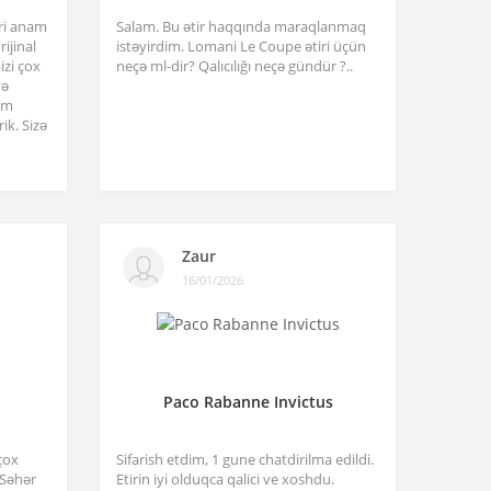
tri anam
Salam. Bu ətir haqqında maraqlanmaq
ijinal
istəyirdim. Lomani Le Coupe ətiri üçün
izi çox
neçə ml-dir? Qalıcılığı neçə gündür ?..
və
am
ik. Sizə
Zaur
16/01/2026
Paco Rabanne Invictus
çox
Sifarish etdim, 1 gune chatdirilma edildi.
. Səhər
Etirin iyi olduqca qalici ve xoshdu.