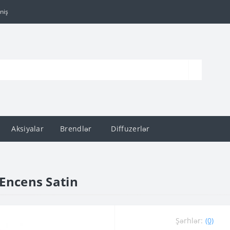
niş
Aksiyalar
Brendlər
Diffuzerlər
Encens Satin
Şərhlər:
(0)