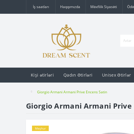
İş saatları
Haqqımızda
Məxfilik Siyasəti
Ödə
Kişi ətirləri
Qadın Ətirləri
Unisex Ətirlər
Giorgio Armani Armani Prive Encens Satin
Giorgio Armani Armani Prive 
Məşhur