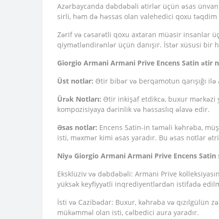
Azərbaycanda dəbdəbəli ətirlər üçün əsas ünvanın
sirli, həm də həssas olan valehedici qoxu təqdim 
Zərif və cəsarətli qoxu axtaran müasir insanlar ü
qiymətləndirənlər üçün danışır. İstər xüsusi bir h
Giorgio Armani Armani Prive Encens Satin ətir n
Üst notlar:
Ətir bibər və berqamotun qarışığı ilə a
Ürək Notları:
Ətir inkişaf etdikcə, buxur mərkəzi y
kompozisiyaya dərinlik və həssaslıq əlavə edir.
Əsas notlar:
Encens Satin-in təməli kəhrəba, müş
isti, məxmər kimi əsas yaradır. Bu əsas notlar ətri
Niyə Giorgio Armani Armani Prive Encens Satin 
Eksklüziv və dəbdəbəli: Armani Prive kolleksiyasın
yüksək keyfiyyətli inqrediyentlərdən istifadə edil
İsti və Cazibədar: Buxur, kəhrəba və qızılgülün zə
mükəmməl olan isti, cəlbedici aura yaradır.