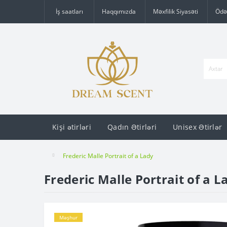
İş saatları
Haqqımızda
Məxfilik Siyasəti
Ödə
Kişi ətirləri
Qadın Ətirləri
Unisex Ətirlər
Frederic Malle Portrait of a Lady
Frederic Malle Portrait of a L
Məşhur