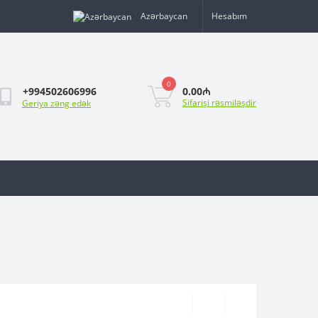
Azərbaycan
Hesabım
0
0.00₼
+994502606996
Sifarişi rəsmiləşdir
Geriya zəng edək