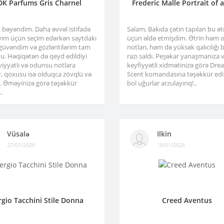
DK Parfums Gris Charnel
Frederic Malle Portrait of 
x bəyəndim. Daha əvvəl istifadə
Salam, Bakıda çətin tapılan bu ə
im üçün seçim edərkən saytdakı
üçün əldə etmişdim. Ətrin həm or
 güvəndim və gözləntilərim tam
notları, həm də yüksək qalıcılığı b
u. Həqiqətən də qeyd edildiyi
razı saldı. Peşəkar yanaşmanıza 
viyyatlı və odunsu notlara
keyfiyyətli xidmətinizə görə Dre
r, qoxusu isə olduqca zövqlü və
Scent komandasına təşəkkür edir
ir. Əməyinizə görə təşəkkür
bol uğurlar arzulayırıq!..
.
Vüsalə
Ilkin
27/01/2026
18/01/2026
rgio Tacchini Stile Donna
Creed Aventus