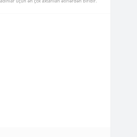
qadınlar üçün ən çox axtarılan ətirlərdən biridir.