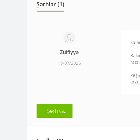
Şərhlər (1)
Sala
Zülfiyyə
Bakı
razı 
19/07/2026
Peşə
arzu
+ Şərh yaz