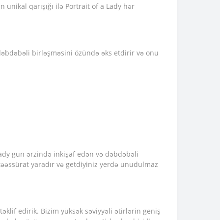
unikal qarışığı ilə Portrait of a Lady hər
 dəbdəbəli birləşməsini özündə əks etdirir və onu
Lady gün ərzində inkişaf edən və dəbdəbəli
ı təəssürat yaradır və getdiyiniz yerdə unudulmaz
əklif edirik. Bizim yüksək səviyyəli ətirlərin geniş