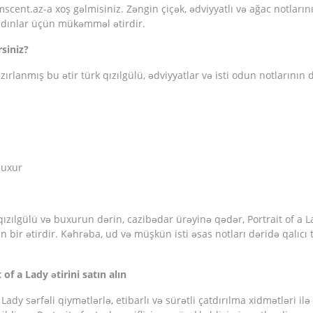
ent.az-a xoş gəlmisiniz. Zəngin çiçək, ədviyyatlı və ağac notlarının 
adınlar üçün mükəmməl ətirdir.
rsiniz?
ırlanmış bu ətir türk qızılgülü, ədviyyatlar və isti odun notlarının
buxur
qızılgülü və buxurun dərin, cazibədar ürəyinə qədər, Portrait of a 
n bir ətirdir. Kəhrəba, ud və müşkün isti əsas notları dəridə qalıc
f a Lady ətirini satın alın
dy sərfəli qiymətlərlə, etibarlı və sürətli çatdırılma xidmətləri ilə t