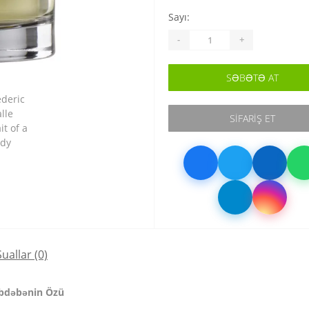
Sayı:
-
+
SƏBƏTƏ AT
SIFARIŞ ET
Suallar
(0)
Dəbdəbənin Özü