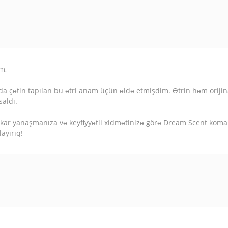
m,
da çətin tapılan bu ətri anam üçün əldə etmişdim. Ətrin həm orijinal
saldı.
kar yanaşmanıza və keyfiyyətli xidmətinizə görə Dream Scent koman
layırıq!