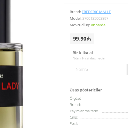
Brend:
FREDERIC MALLE
Model:
3700135003897
Mövcudluq:
Anbarda
99.90₼
Bir klikə al
Nömrənizi daxil edin
Əsas göstəricilər
Ölçüsü:
Brend:
Yayımlanma tarixi:
Cins:
Fəsil: