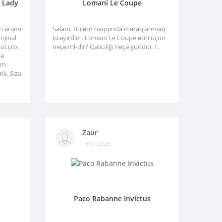
a Lady
Lomani Le Coupe
tri anam
Salam. Bu ətir haqqında maraqlanmaq
ijinal
istəyirdim. Lomani Le Coupe ətiri üçün
izi çox
neçə ml-dir? Qalıcılığı neçə gündür ?..
və
am
ik. Sizə
Zaur
16/01/2026
Paco Rabanne Invictus