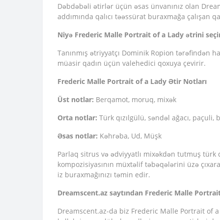
Dəbdəbəli ətirlər üçün əsas ünvanınız olan Dreamsc
addımında qalıcı təəssürat buraxmağa çalışan q
Niyə Frederic Malle Portrait of a Lady ətrini seçi
Tanınmış ətriyyatçı Dominik Ropion tərəfindən haz
müasir qadın üçün valehedici qoxuya çevirir.
Frederic Malle Portrait of a Lady Ətir Notları
Üst notlar:
Berqamot, moruq, mixək
Orta notlar:
Türk qızılgülü, səndəl ağacı, paçuli, 
Əsas notlar:
Kəhrəba, Ud, Müşk
Parlaq sitrus və ədviyyatlı mixəkdən tutmuş türk 
kompozisiyasının müxtəlif təbəqələrini üzə çıxara
iz buraxmağınızı təmin edir.
Dreamscent.az saytından Frederic Malle Portrait o
Dreamscent.az-da biz Frederic Malle Portrait of a La