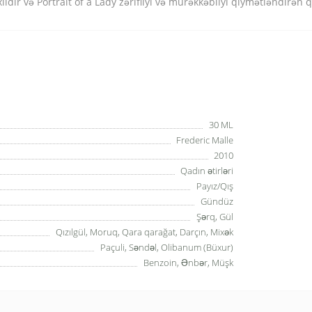
xildir və Portrait of a Lady zərifliyi və mürəkkəbliyi qiymətləndirən 
30 ML
Frederic Malle
2010
Qadın ətirləri
Payız/Qış
Gündüz
Şərq, Gül
Qızılgül, Moruq, Qara qarağat, Darçın, Mixək
Paçuli, Səndəl, Olibanum (Büxur)
Benzoin, Ənbər, Müşk