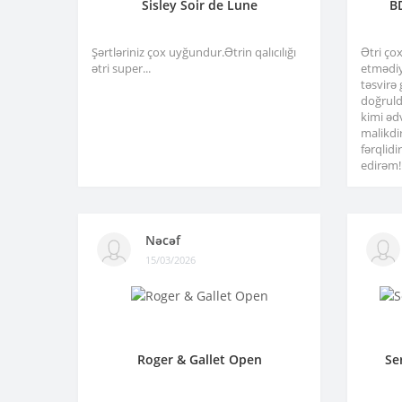
Sisley Soir de Lune
B
Şərtləriniz çox uyğundur.Ətrin qalıcılığı
Ətri ço
ətri super...
etmədiy
təsvirə
doğruld
kimi əd
malikdi
fərqlid
edirəm!.
Nəcəf
15/03/2026
Roger & Gallet Open
Se