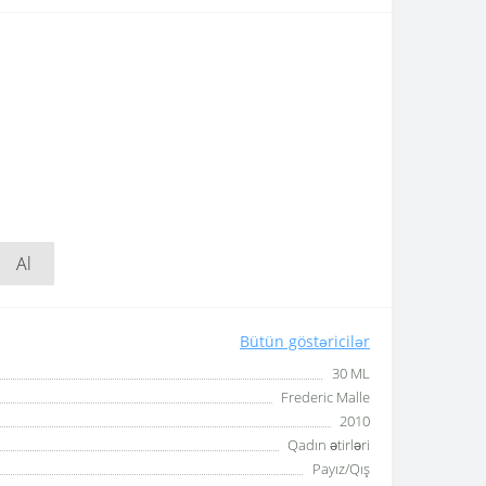
Al
Bütün göstəricilər
30 ML
Frederic Malle
2010
Qadın ətirləri
Payız/Qış