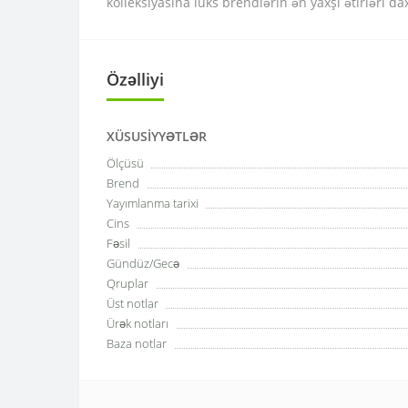
kolleksiyasına lüks brendlərin ən yaxşı ətirləri da
Özəlliyi
XÜSUSIYYƏTLƏR
Ölçüsü
Brend
Yayımlanma tarixi
Cins
Fəsil
Gündüz/Gecə
Qruplar
Üst notlar
Ürək notları
Baza notlar