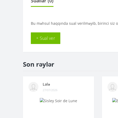
Suallar
(0)
Bu məhsul haqqında sual verilməyib, birinci siz 
+ Sual ver
Son rəylər
Lalə
27/07/2026