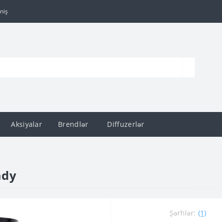
niş
Aksiyalar
Brendlər
Diffuzerlər
ady
Şərhlər:
(1)