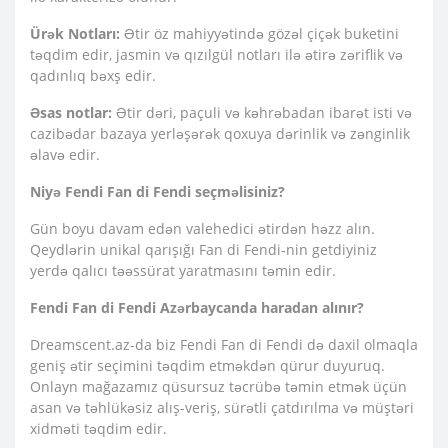
Ürək Notları:
Ətir öz mahiyyətində gözəl çiçək buketini
təqdim edir, jasmin və qızılgül notları ilə ətirə zəriflik və
qadınlıq bəxş edir.
Əsas notlar:
Ətir dəri, paçuli və kəhrəbadan ibarət isti və
cazibədar bazaya yerləşərək qoxuya dərinlik və zənginlik
əlavə edir.
Niyə Fendi Fan di Fendi seçməlisiniz?
Gün boyu davam edən valehedici ətirdən həzz alın.
Qeydlərin unikal qarışığı Fan di Fendi-nin getdiyiniz
yerdə qalıcı təəssürat yaratmasını təmin edir.
Fendi Fan di Fendi Azərbaycanda haradan alınır?
Dreamscent.az-da biz Fendi Fan di Fendi də daxil olmaqla
geniş ətir seçimini təqdim etməkdən qürur duyuruq.
Onlayn mağazamız qüsursuz təcrübə təmin etmək üçün
asan və təhlükəsiz alış-veriş, sürətli çatdırılma və müştəri
xidməti təqdim edir.