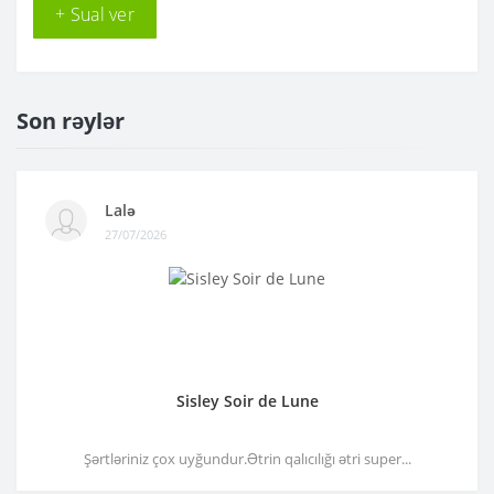
+ Sual ver
Son rəylər
Lalə
27/07/2026
Sisley Soir de Lune
Şərtləriniz çox uyğundur.Ətrin qalıcılığı ətri super...