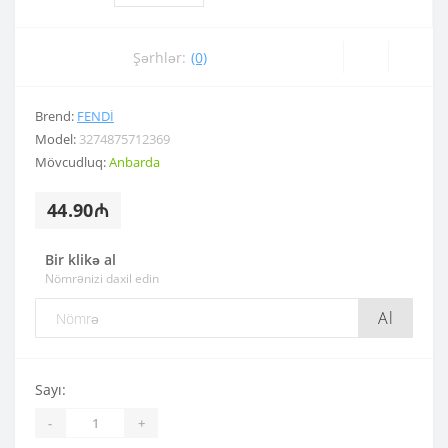
Şərhlər:
(0)
Brend:
FENDI
Model:
3274875712369
Mövcudluq:
Anbarda
44.90₼
Bir klikə al
Nömrənizi daxil edin
Al
Sayı:
-
+