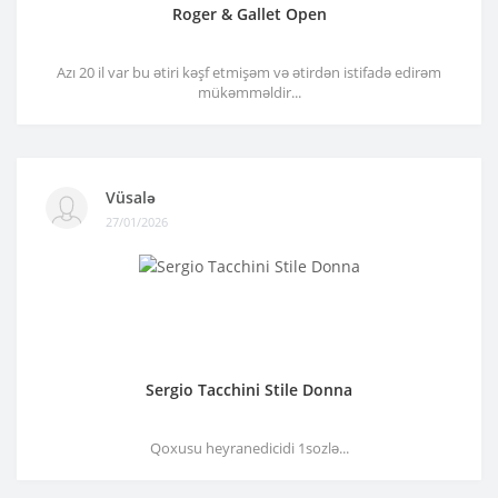
Roger & Gallet Open
Azı 20 il var bu ətiri kəşf etmişəm və ətirdən istifadə edirəm
mükəmməldir...
Vüsalə
27/01/2026
Sergio Tacchini Stile Donna
Qoxusu heyranedicidi 1sozlə...