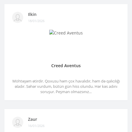
Ilkin
18/01/2026
Creed Aventus
Möhtəşəm ətirdir. Qoxusu həm çox havalıdır, həm də qalıcılığı
əladır. Səhər vurdum, bütün gün hiss olundu. Hər kəs adını
soruşur. Peşman olmazsınız...
Zaur
16/01/2026