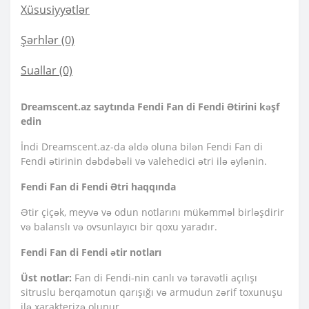
Xüsusiyyətlər
Şərhlər (0)
Suallar
(0)
Dreamscent.az saytında Fendi Fan di Fendi Ətirini kəşf
edin
İndi Dreamscent.az-da əldə oluna bilən Fendi Fan di
Fendi ətirinin dəbdəbəli və valehedici ətri ilə əylənin.
Fendi Fan di Fendi Ətri haqqında
Ətir çiçək, meyvə və odun notlarını mükəmməl birləşdirir
və balanslı və ovsunlayıcı bir qoxu yaradır.
Fendi Fan di Fendi ətir notları
Üst notlar:
Fan di Fendi-nin canlı və təravətli açılışı
sitruslu berqamotun qarışığı və armudun zərif toxunuşu
ilə xarakterizə olunur.