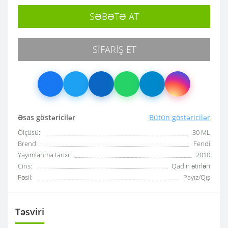
SƏBƏTƏ AT
SIFARIŞ ET
Əsas göstəricilər
Bütün göstəricilər
Ölçüsü:
30 ML
Brend:
Fendi
Yayımlanma tarixi:
2010
Cins:
Qadın ətirləri
Fəsil:
Payız/Qış
Təsviri