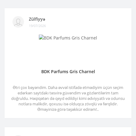
Zülfiyyə
19/07/2026
BDK Parfums Gris Charnel
Ətri çox bəyəndim. Daha əvvəl istifadə etmədiyim üçün seçim
edərkən saytdakı təsvirə güvəndim və gözləntilərim tam
doğruldu. Həqiqətən də qeyd edildiyi kimi ədviyyatlı və odunsu
notlara malikdir, qoxusu isə olduqca zövqlü və fərqlidir.
Əməyinizə görə təşəkkür edirəm!..