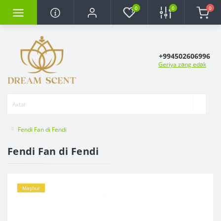
0
0
0
+994502606996
Geriya zəng edək
Fendi Fan di Fendi
Fendi Fan di Fendi
Məşhur