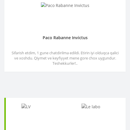
Paco Rabanne Invictus
Sifarish etdim, 1 gune chatdirilma edildi. Etirin iyi olduqca qalici
ve xoshdu. Qiymet ve keyfiyyet mene gore chox uygundur.
Teshekkurler!..