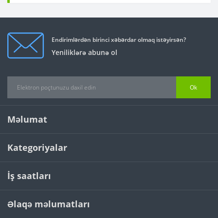
Endirimlərdən birinci xəbərdar olmaq istəyirsən?
Yeniliklərə abunə ol
Ok
Məlumat
Kategoriyalar
İş saatları
Əlaqə məlumatları