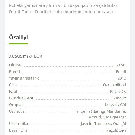
Kolleksiyamızı araşdırın və birbaşa qapınıza çatdırılan
Fendi Fan di Fendi ətirinin dəbdəbəsindən həzz alın.
Özəlliyi
XÜSUSIYYƏTLƏR
Ölçüsü
30 ML
Brend
Fendi
Yayımlanma tarixi
2010
Cins
Qadın ətirləri
Fəsil
Payız/Qış
Gündüz/Gecə
Gündüz
Qruplar
Meyvəli, Gül
Üst notlar
Tanqerin (Naringi, Mandarin),
Armud, Qara qarağat
Ürək notları
Jasmin, Tuberoza, Qızılgül
Baza notlar
Paçuli, Dəri