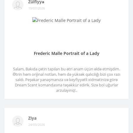
Zülfiyyə
19/07/2026
Frederic Malle Portrait of a Lady
Salam, Bakıda çətin tapılan bu ətri anam üçün əldə etmişdim.
Ətrin həm orijinal notları, həm də yüksək qalıcılığı bizi çox razı
saldı. Peşəkar yanaşmanıza və keyfiyyətli xidmətinizə görə
Dream Scent komandasına təşəkkür edirik. Sizə bol uğurlar
arzulayırıq!..
Ziya
24/05/2026