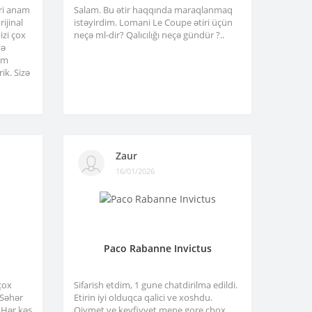
tri anam
Salam. Bu ətir haqqında maraqlanmaq
ijinal
istəyirdim. Lomani Le Coupe ətiri üçün
izi çox
neçə ml-dir? Qalıcılığı neçə gündür ?..
və
am
ik. Sizə
Zaur
16/01/2026
Paco Rabanne Invictus
çox
Sifarish etdim, 1 gune chatdirilma edildi.
. Səhər
Etirin iyi olduqca qalici ve xoshdu.
 Hər kəs
Qiymet ve keyfiyyet mene gore chox