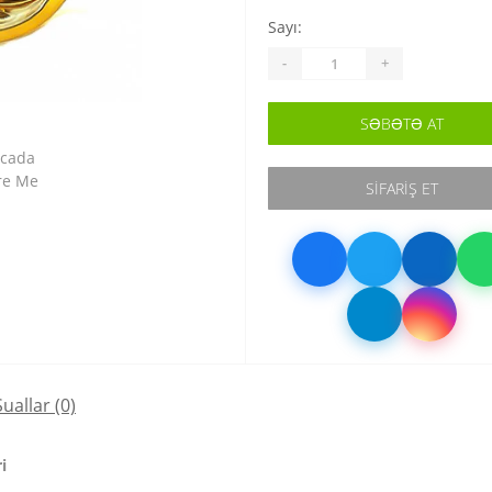
Sayı:
-
+
SƏBƏTƏ AT
SIFARIŞ ET
Suallar
(0)
i