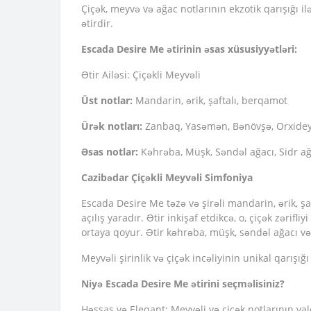
Çiçək, meyvə və ağac notlarının ekzotik qarışığı i
ətirdir.
Escada Desire Me ətirinin əsas xüsusiyyətləri:
Ətir Ailəsi: Çiçəkli Meyvəli
Üst notlar:
Mandarin, ərik, şaftalı, berqamot
Ürək notları:
Zanbaq, Yasəmən, Bənövşə, Orxide
Əsas notlar:
Kəhrəba, Müşk, Səndəl ağacı, Sidr ağ
Cazibədar Çiçəkli Meyvəli Simfoniya
Escada Desire Me təzə və şirəli mandarin, ərik, şa
açılış yaradır. Ətir inkişaf etdikcə, o, çiçək zə
ortaya qoyur. Ətir kəhrəba, müşk, səndəl ağacı və 
Meyvəli şirinlik və çiçək incəliyinin unikal qarışı
Niyə Escada Desire Me ətirini seçməlisiniz?
Həssas və Eleqant: Meyvəli və çiçək notlarının v