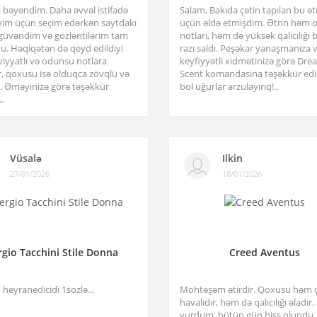
x bəyəndim. Daha əvvəl istifadə
Salam, Bakıda çətin tapılan bu ə
im üçün seçim edərkən saytdakı
üçün əldə etmişdim. Ətrin həm or
 güvəndim və gözləntilərim tam
notları, həm də yüksək qalıcılığı b
u. Həqiqətən də qeyd edildiyi
razı saldı. Peşəkar yanaşmanıza 
viyyatlı və odunsu notlara
keyfiyyətli xidmətinizə görə Dre
r, qoxusu isə olduqca zövqlü və
Scent komandasına təşəkkür edir
ir. Əməyinizə görə təşəkkür
bol uğurlar arzulayırıq!..
.
Vüsalə
Ilkin
27/01/2026
18/01/2026
rgio Tacchini Stile Donna
Creed Aventus
heyranedicidi 1sozlə...
Möhtəşəm ətirdir. Qoxusu həm 
havalıdır, həm də qalıcılığı əladır
vurdum, bütün gün hiss olundu.