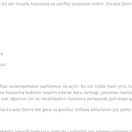
lə bu ətir incəlik, həssaslıq və zərifliyi təcəssüm etdirir. Escada
ya
acı
ftalı və berqamotun partlaması ilə açılır. Bu üst notlar həm şirin, h
rifliyi və həssaslıq buketini təqdim edərək dərə zanbağı, yasəmən, 
sidr ağacının isti və rahatlaşdırıcı bazasına yerləşərək, gün boyu qa
ğı ilə Escada Desire Me gecə və gündüz istifadə edilə bilən çox yönlü 
alehedici qarışığı həm təzə, həm də cazibədar ətir istəyən qadınla