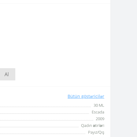
Al
Bütün göstəricilər
30 ML
Escada
2009
Qadın ətirləri
Payız/Qış