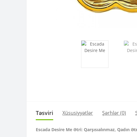
Təsviri
Xüsusiyyətlər
Şərhlər (0)
Escada Desire Me Ətri: Qarşısıalınmaz, Qadın Ətr