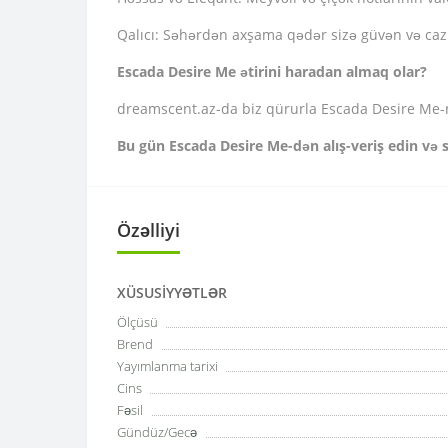
Qalıcı: Səhərdən axşama qədər sizə güvən və caz
Escada Desire Me ətirini haradan almaq olar?
dreamscent.az-da biz qürurla Escada Desire Me-ni 
Bu gün Escada Desire Me-dən alış-veriş edin və si
Özəlliyi
XÜSUSIYYƏTLƏR
Ölçüsü
Brend
Yayımlanma tarixi
Cins
Fəsil
Gündüz/Gecə