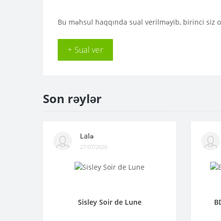
Bu məhsul haqqında sual verilməyib, birinci siz 
+ Sual ver
Son rəylər
Lalə
27/07/2026
Sisley Soir de Lune
B