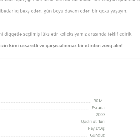
ibədarlıq bəxş edən, gün boyu davam edən bir qoxu yaşayın.
diqqətlə seçilmiş lüks ətir kolleksiyamız arasında təklif edirik.
zin kimi cəsarətli və qarşısıalınmaz bir ətirdən zövq alın!
30 ML
Escada
2009
Qadın ətirləri
Payız/Qış
Gündüz