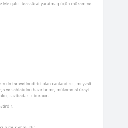
 Desire Me qalıcı təəssürat yaratmaq üçün mükəmməl
əm də təravətləndirici olan canlandırıcı, meyvəli
bənövşə və səhləbdən hazırlanmış mükəmməl ürəyi
lıcı, cazibədar iz buraxır.
ətirdir.
r üçün mükəmməldir.