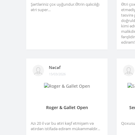
Şərtləriniz çox uyğundur.Ətrin qalıcılığı
Ətri ço
ətri super...
etmədiy
təsvirə
doğruld
kimi əd
malikdi
fərqlid
edirəm!.
Nəcəf
15/03/2026
Roger & Gallet Open
Se
Azı 20 il var bu ətiri kəşf etmişəm və
Qoxusu 
ətirdən istifadə edirəm mükəmməldir...