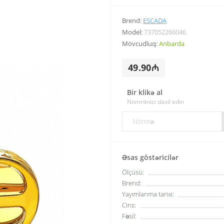
Brend:
ESCADA
Model:
737052266046
Mövcudluq:
Anbarda
49.90₼
Bir klikə al
Nömrənizi daxil edin
Əsas göstəricilər
Ölçüsü:
Brend:
Yayımlanma tarixi:
Cins:
Fəsil: