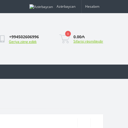
Azərbaycan
Hesabım
0
0.00₼
+994502606996
Sifarişi rəsmiləşdir
Geriya zəng edək