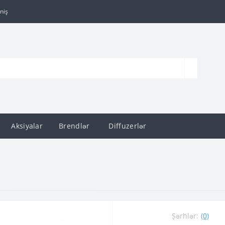
niş
Aksiyalar
Brendlər
Diffuzerlər
Şərhlər:
(0)