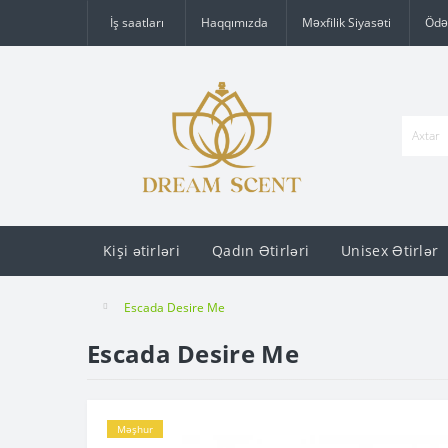
İş saatları
Haqqımızda
Məxfilik Siyasəti
Ödə
Kişi ətirləri
Qadın Ətirləri
Unisex Ətirlər
Escada Desire Me
Escada Desire Me
Məşhur