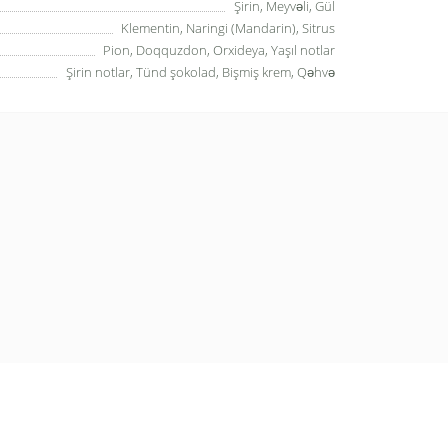
Şirin, Meyvəli, Gül
Klementin, Naringi (Mandarin), Sitrus
Pion, Doqquzdon, Orxideya, Yaşıl notlar
Şirin notlar, Tünd şokolad, Bişmiş krem, Qəhvə