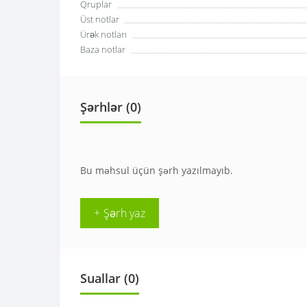
Qruplar
Üst notlar
Ürək notları
Baza notlar
Şərhlər (0)
Bu məhsul üçün şərh yazılmayıb.
+ Şərh yaz
Suallar
(0)