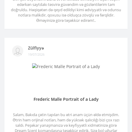
edərkən saytdakı təsvirə güvəndim və gözləntilərim tam
doğruldu. Həqiqətən də qeyd edildiyi kimi ədviyyatlı və odunsu
notlara malikdir, qoxusu isə olduqca zövqlü və fərqlidir.
Əməyinizə görə təşəkkür edirəm!..
Zülfiyyə
19/07/2026
Frederic Malle Portrait of a Lady
Salam, Bakıda çətin tapılan bu ətri anam üçün əldə etmişdim.
Ətrin həm orijinal notları, həm də yüksək qalıcılığı bizi çox razı
saldı. Peşəkar yanaşmanıza və keyfiyyətli xidmətinizə görə
Dream Scent komandasına təşəkkür edirik. Sizə bol uğurlar