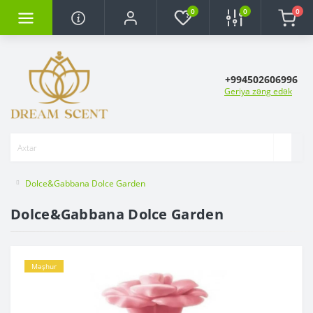
0
0
0
+994502606996
Geriya zəng edək
Dolce&Gabbana Dolce Garden
Dolce&Gabbana Dolce Garden
Məşhur