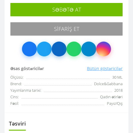
SƏBƏTƏ AT
SIFARIŞ ET
Əsas göstəricilər
Bütün göstəricilər
Ölçüsü:
30 ML
Brend:
Dolce&Gabbana
Yayımlanma tarixi:
2018
Cins:
Qadın ətirləri
Fəsil:
Payız/Qış
Təsviri