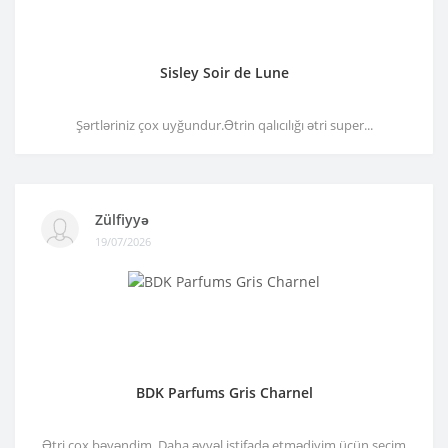
Sisley Soir de Lune
Şərtləriniz çox uyğundur.Ətrin qalıcılığı ətri super...
Zülfiyyə
19/07/2026
BDK Parfums Gris Charnel
Ətri çox bəyəndim. Daha əvvəl istifadə etmədiyim üçün seçim