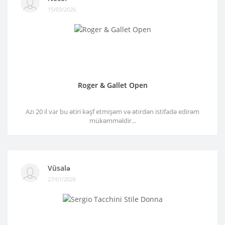
15/03/2026
Roger & Gallet Open
Azı 20 il var bu ətiri kəşf etmişəm və ətirdən istifadə edirəm
mükəmməldir...
Vüsalə
27/01/2026