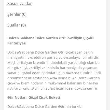
Xüsusiyyətlər
Şərhlər (0)
Suallar
(0)
Dolce&Gabbana Dolce Garden Ətri: Zərifliyin Çiçəkli
Fantaziyası
Dolce&Gabbana Dolce Garden Ətri çiçək açan bağın
mahiyyətini əks etdirən parlaq və ovsunlayıcı bir ətirdir.
Məşhur italyan brendinin dəbdəbəli yaradıcılığı olan bu
ətir gözəlliyi, zərifliyi və təbiətlə harmoniyada yaşamaq
sənətini qəbul edən qadınlar üçün nəzərdə tutulub. İndi
dreamscent.az saytından əldə oluna bilən Dolce Garden
çiçək və krem ​​notlarının mükəmməl balansını bir araya
gətirərək onu istənilən şərait üçün ideal qoxuya çevirir.
Ətir Notları: Gözəl Çiçək Buketi
Dolce&Gabbana Dolce Garden Ətirinin tərkibi