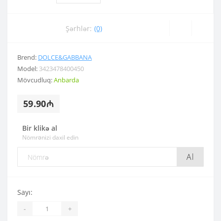
Şərhlər:
(0)
Brend:
DOLCE&GABBANA
Model:
3423478400450
Mövcudluq:
Anbarda
59.90₼
Bir klikə al
Nömrənizi daxil edin
Al
Sayı:
-
+