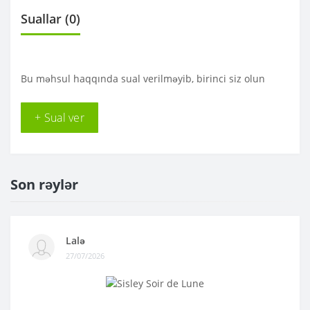
Suallar
(0)
Bu məhsul haqqında sual verilməyib, birinci siz olun
+ Sual ver
Son rəylər
Lalə
27/07/2026