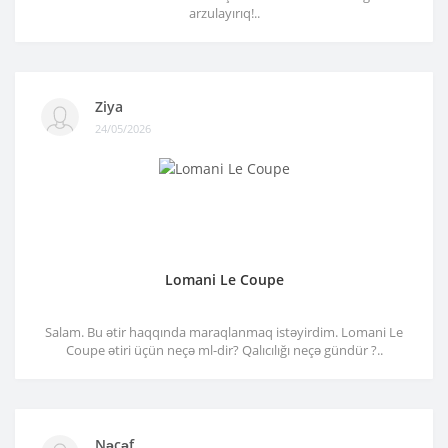
arzulayırıq!..
Ziya
24/05/2026
Lomani Le Coupe
Salam. Bu ətir haqqında maraqlanmaq istəyirdim. Lomani Le
Coupe ətiri üçün neçə ml-dir? Qalıcılığı neçə gündür ?..
Nəcəf