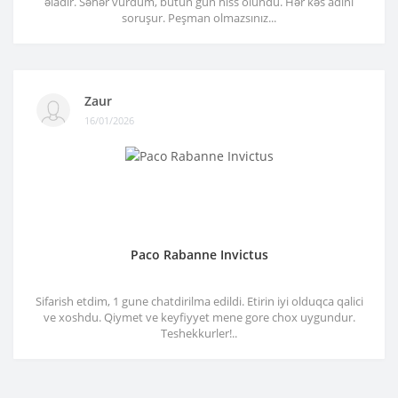
əladır. Səhər vurdum, bütün gün hiss olundu. Hər kəs adını
soruşur. Peşman olmazsınız...
Zaur
16/01/2026
Paco Rabanne Invictus
Sifarish etdim, 1 gune chatdirilma edildi. Etirin iyi olduqca qalici
ve xoshdu. Qiymet ve keyfiyyet mene gore chox uygundur.
Teshekkurler!..