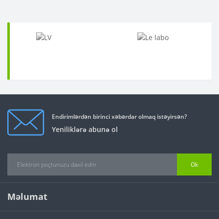
Endirimlərdən birinci xəbərdar olmaq istəyirsən?
Yeniliklərə abunə ol
Ok
Məlumat