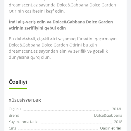
dreamscent.az saytında Dolce&Gabbana Dolce Garden
Ətirinin cazibəsini kəşf edin.
İndi alış-veriş edin və Dolce&Gabbana Dolce Garden
ətirinin zərifliyini qəbul edin
Bu dəbdəbəli, çiçəkli ətri yaşamaq fürsətini qaçırmayın.
Dolce&Gabbana Dolce Garden Ətirini bu gün
dreamscent.az saytından alın və zəriflik və gözəllik
dünyasına qərq olun.
Özəlliyi
XÜSUSIYYƏTLƏR
Ölçüsü
30 ML
Brend
Dolce&Gabbana
Yayımlanma tarixi
2018
Cins
Qadın ətirləri