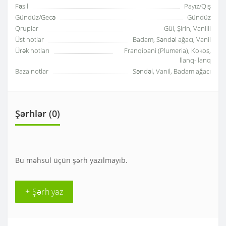
Fəsil
Payız/Qış
Gündüz/Gecə
Gündüz
Qruplar
Gül, Şirin, Vanilli
Üst notlar
Badam, Səndəl ağacı, Vanil
Ürək notları
Franqipani (Plumeria), Kokos,
İlanq-İlanq
Baza notlar
Səndəl, Vanil, Badam ağacı
Şərhlər (0)
Bu məhsul üçün şərh yazılmayıb.
+ Şərh yaz