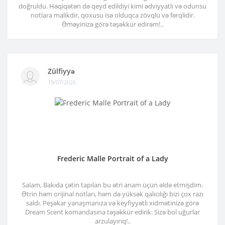
doğruldu. Həqiqətən də qeyd edildiyi kimi ədviyyatlı və odunsu
notlara malikdir, qoxusu isə olduqca zövqlü və fərqlidir.
Əməyinizə görə təşəkkür edirəm!..
Zülfiyyə
19/07/2026
Frederic Malle Portrait of a Lady
Salam, Bakıda çətin tapılan bu ətri anam üçün əldə etmişdim.
Ətrin həm orijinal notları, həm də yüksək qalıcılığı bizi çox razı
saldı. Peşəkar yanaşmanıza və keyfiyyətli xidmətinizə görə
Dream Scent komandasına təşəkkür edirik. Sizə bol uğurlar
arzulayırıq!..