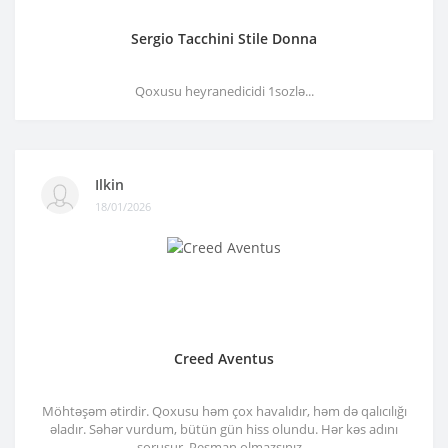
Sergio Tacchini Stile Donna
Qoxusu heyranedicidi 1sozlə...
Ilkin
18/01/2026
Creed Aventus
Möhtəşəm ətirdir. Qoxusu həm çox havalıdır, həm də qalıcılığı
əladır. Səhər vurdum, bütün gün hiss olundu. Hər kəs adını
soruşur. Peşman olmazsınız...