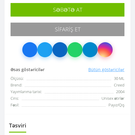
SƏBƏTƏ AT
SIFARIŞ ET
Əsas göstəricilər
Bütün göstəricilər
Ölçüsü:
30 ML
Brend:
Creed
Yayımlanma tarixi:
2004
Cins:
Unisex ətirlər
Fəsil:
Payız/Qış
Təsviri