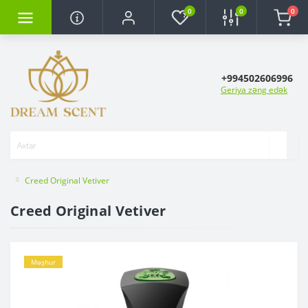
0
0
0
+994502606996
Geriya zəng edək
Creed Original Vetiver
Creed Original Vetiver
Məşhur