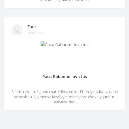
Zaur
16/01/2026
Paco Rabanne Invictus
Sifarish etdim, 1 gune chatdirilma edildi. Etirin iyi olduqca qalici
ve xoshdu. Qiymet ve keyfiyyet mene gore chox uygundur.
Teshekkurler!..