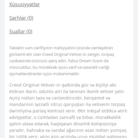
Xüsusiyyətlər
Şərhlər (0)
Suallar
(0)
Təbiətin xam zərifliyinin mahiyyətini özündə cəmləşdirən
görkəmli ətir olan Creed Original Vetiver-in zəngin, torpaq
cazibəsində özünüzü qərq edin. Yalnız Dream Scent-də
mövcuddur, bu mürəkkəb qoxu zərif və cəsarətli varlığı
qiymətləndirənlər üçün mükəmməldir.
Creed Original Vetiver-in qəlbində güc və kişiliyi əks
etdirən dərin, odunlu ətri ilə tanınan ikonik vetiver yatır.
Açılış notları təzə və canlandırıcıdır, berqamot və
mandarinin ləzzətli sitrus qarışıqları ilə vetiverin torpaq
dərinliyinə parlaq kontrast verir. Ətir inkişaf etdikcə ətirli
ədviyyatlar, o cümlədən zəncəfil və bibər, mürəkkəblik
qatını əlavə edərək, həqiqətən dinamik kompozisiya
yaradır. Kəhrəba və səndəl ağacının əsas notları yumşaq
bir istilik verir, ətrin gün ərzində uzun müddət qalmasını