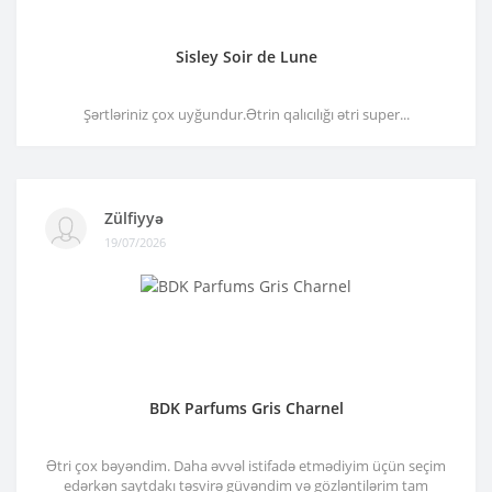
Sisley Soir de Lune
Şərtləriniz çox uyğundur.Ətrin qalıcılığı ətri super...
Zülfiyyə
19/07/2026
BDK Parfums Gris Charnel
Ətri çox bəyəndim. Daha əvvəl istifadə etmədiyim üçün seçim
edərkən saytdakı təsvirə güvəndim və gözləntilərim tam