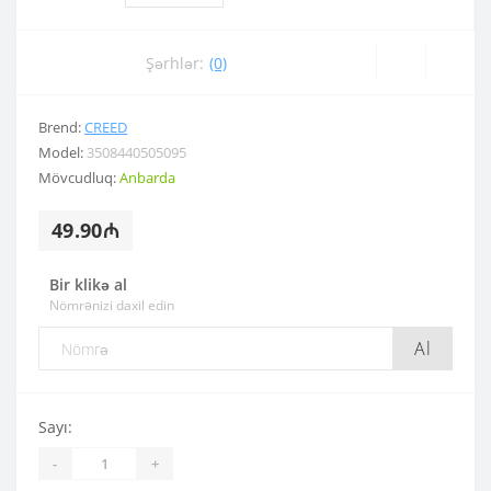
Şərhlər:
(0)
Brend:
CREED
Model:
3508440505095
Mövcudluq:
Anbarda
49.90₼
Bir klikə al
Nömrənizi daxil edin
Al
Sayı:
-
+