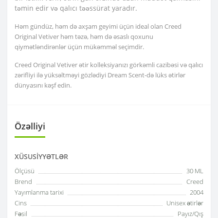
təmin edir və qalıcı təəssürat yaradır.
Həm gündüz, həm də axşam geyimi üçün ideal olan Creed
Original Vetiver həm təzə, həm də əsaslı qoxunu
qiymətləndirənlər üçün mükəmməl seçimdir.
Creed Original Vetiver ətir kolleksiyanızı görkəmli cazibəsi və qalıcı
zərifliyi ilə yüksəltməyi gözlədiyi Dream Scent-də lüks ətirlər
dünyasını kəşf edin.
Özəlliyi
XÜSUSIYYƏTLƏR
Ölçüsü
30 ML
Brend
Creed
Yayımlanma tarixi
2004
Cins
Unisex ətirlər
Fəsil
Payız/Qış