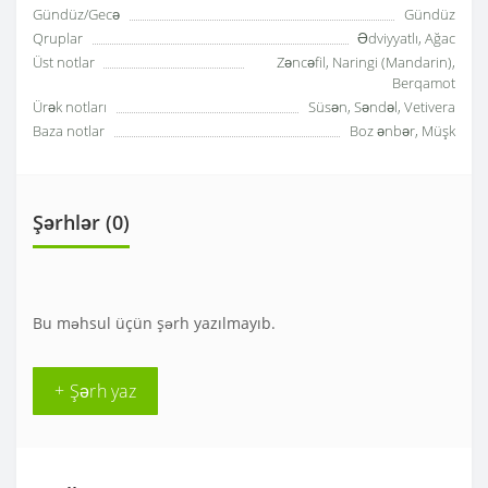
Gündüz/Gecə
Gündüz
Qruplar
Ədviyyatlı, Ağac
Üst notlar
Zəncəfil, Naringi (Mandarin),
Berqamot
Ürək notları
Süsən, Səndəl, Vetivera
Baza notlar
Boz ənbər, Müşk
Şərhlər (0)
Bu məhsul üçün şərh yazılmayıb.
+ Şərh yaz