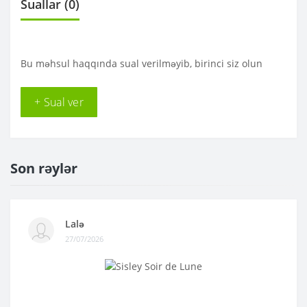
Suallar
(0)
Bu məhsul haqqında sual verilməyib, birinci siz olun
+ Sual ver
Son rəylər
Lalə
27/07/2026