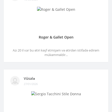
Roger & Gallet Open
Azı 20 il var bu ətiri kəşf etmişəm və ətirdən istifadə edirəm
mükəmməldir...
Vüsalə
27/01/2026