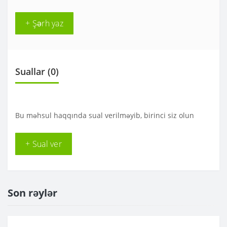
+ Şərh yaz
Suallar
(0)
Bu məhsul haqqında sual verilməyib, birinci siz olun
+ Sual ver
Son rəylər