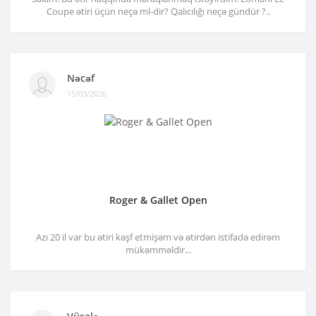
Coupe ətiri üçün neçə ml-dir? Qalıcılığı neçə gündür ?..
Nəcəf
15/03/2026
Roger & Gallet Open
Azı 20 il var bu ətiri kəşf etmişəm və ətirdən istifadə edirəm
mükəmməldir...