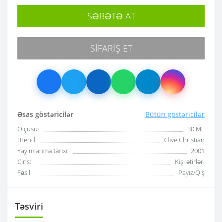
SƏBƏTƏ AT
SIFARIŞ ET
Əsas göstəricilər
Bütün göstəricilər
Ölçüsü:
30 ML
Brend:
Clive Christian
Yayımlanma tarixi:
2001
Cins:
Kişi ətirləri
Fəsil:
Payız/Qış
Təsviri