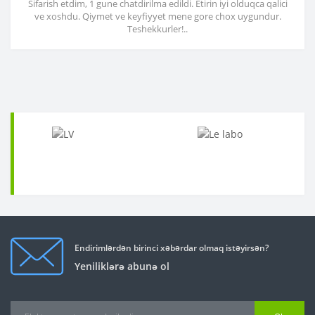
Sifarish etdim, 1 gune chatdirilma edildi. Etirin iyi olduqca qalici
ve xoshdu. Qiymet ve keyfiyyet mene gore chox uygundur.
Teshekkurler!..
Endirimlərdən birinci xəbərdar olmaq istəyirsən?
Yeniliklərə abunə ol