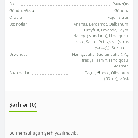
Fəsil
Payız/Qış
Gündüz/Gecə
Gündüz
Qruplar
Fujer, Sitrus
Üst notlar
Ananas, Berqamot, Qalbanum,
Qreyfrut, Lavanda, Laym,
Naringi (Mandarin), Hind qozu,
İstiot, Şaftalı, Petitgreyn (sitrus
yarpağı), Rozmarin
Ürək notları
Həmişəbahar (Gülümbahar), Ağ
freziya, Jasmin, Hind qozu,
Siklamen
Baza notlar
Paçuli, Ənbər, Olibanum
(Büxur), Müşk
Şərhlər (0)
Bu məhsul üçün şərh yazılmayıb.