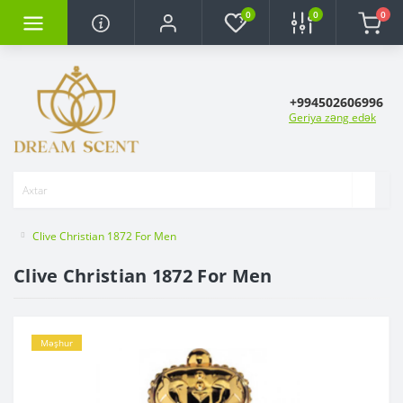
0
0
0
+994502606996
Geriya zəng edək
Clive Christian 1872 For Men
Clive Christian 1872 For Men
Məşhur