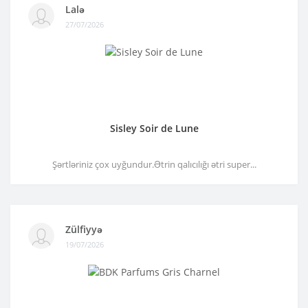
Lalə
27/07/2026
Sisley Soir de Lune
Şərtləriniz çox uyğundur.Ətrin qalıcılığı ətri super...
Zülfiyyə
19/07/2026