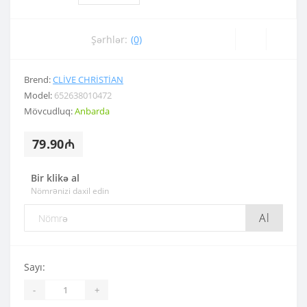
Şərhlər:
(0)
Brend:
CLIVE CHRISTIAN
Model:
652638010472
Mövcudluq:
Anbarda
79.90₼
Bir klikə al
Nömrənizi daxil edin
Al
Sayı:
-
+