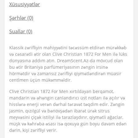
Xüsusiyyətlər
Şərhlər (0)
Suallar
(0)
Klassik zərifliyin mahiyyətini təcəssüm etdirən mürəkkəb
və cəsarətli ətir olan Clive Christian 1872 For Men ilə lüks
dünyasına addım atın. DreamScent.Az-da mövcud olan
bu ətir Britaniya parfümeriyasının zəngin irsinə
hörmətdir və zamansız zərifliyi qiymətləndirən müasir
centlmen üçün mükəmməldir.
Clive Christian 1872 For Men xırtıldayan berqamot,
mandarin və əhəngin canlandırıcı üst notları ilə açılır və
hisslərə enerji verən dərhal təravət təqdim edir. Zəngin
jasmin, qızılgül və bənövşədən ibarət ürək sitrus
meyvəsini çiçək istiliyi ilə tarazlaşdırır, qiymətli ağaclar,
müşk və kəhrəba əsası isə qoxuya gün boyu davam edən
dərin, kişi zərifliyi verir.