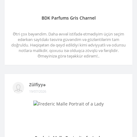
BDK Parfums Gris Charnel
Ətri çox bəyəndim. Daha əvvəl istifadə etmədiyim üçün seçim
edərkən saytdakı təsvirə güvəndim və gözləntilərim tam
doğruldu. Həqiqətən də qeyd edildiyi kimi ədviyyatlı və odunsu
notlara malikdir, qoxusu isə olduqca zövqlü və fərqlidir.
Əməyinizə görə təşəkkür edirəm!..
Zülfiyyə
19/07/2026