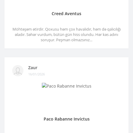
Creed Aventus
Möhtəşəm ətirdir. Qoxusu həm çox havalıdır, həm də qalıcılığı
əladır. Səhər vurdum, bütün gün hiss olundu. Hər kəs adını
soruşur. Peşman olmazsınız...
Zaur
16/01/2026
Paco Rabanne Invictus