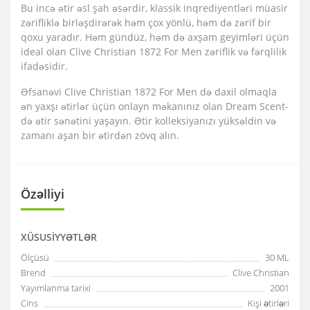
Bu incə ətir əsl şah əsərdir, klassik inqrediyentləri müasir
zərifliklə birləşdirərək həm çox yönlü, həm də zərif bir
qoxu yaradır. Həm gündüz, həm də axşam geyimləri üçün
ideal olan Clive Christian 1872 For Men zəriflik və fərqlilik
ifadəsidir.
Əfsanəvi Clive Christian 1872 For Men də daxil olmaqla
ən yaxşı ətirlər üçün onlayn məkanınız olan Dream Scent-
də ətir sənətini yaşayın. Ətir kolleksiyanızı yüksəldin və
zamanı aşan bir ətirdən zövq alın.
Özəlliyi
XÜSUSIYYƏTLƏR
Ölçüsü
30 ML
Brend
Clive Christian
Yayımlanma tarixi
2001
Cins
Kişi ətirləri