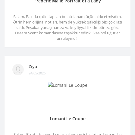
Frederic Malle Portrait of a Lady
Salam, Bakıda çətin tapılan bu ətri anam üçün əldə etmişdim.
Ətrin həm orijinal notları, həm də yüksək qalıcılığı bizi çox razı
saldı. Peşəkar yanaşmanıza və keyfiyyətli xidmətinizə görə
Dream Scent komandasına təşəkkür edirik. Sizə bol uğurlar
arzulayırıq!..
Ziya
24/05/2026
Lomani Le Coupe
Salam. Bu ətir haqqında maraqlanmaq istəyirdim. Lomani Le