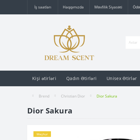
İş saatları
Haqqımızda
Məxfilik Siyasəti
Ödə
Kişi ətirləri
Qadın Ətirləri
Unisex Ətirlər
Brend
Christian Dior
Dior Sakura
Dior Sakura
Məşhur