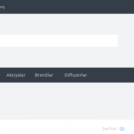
niş
Aksiyalar
Brendlər
Diffuzerlər
Şərhlər:
(0)