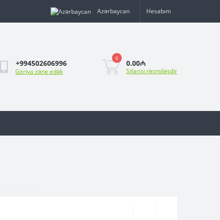
Azərbaycan
Hesabım
0
0.00₼
+994502606996
Sifarişi rəsmiləşdir
Geriya zəng edək