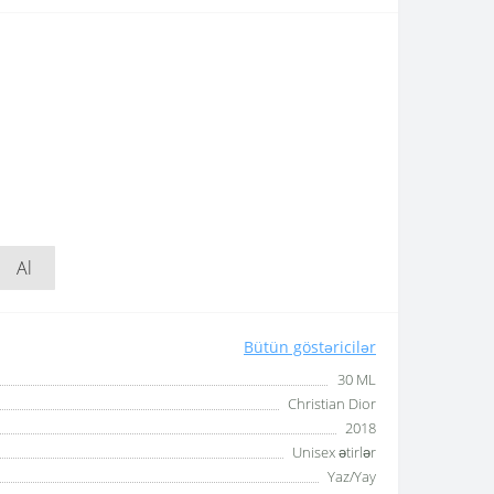
Al
Bütün göstəricilər
30 ML
Christian Dior
2018
Unisex ətirlər
Yaz/Yay