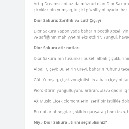
Artıq Dreamscent.az-da mövcud olan Dior Sakura ət
çiçəklərinin yumşaq, keçici gözəlliyini oyadır, h
Dior Sakura: Zəriflik və Lütf Çiçəyi
Dior Sakura Yaponiyada baharın poetik gözəlliyini 
və saflığının mahiyyətini əks etdirir. Yüngül, ha
Dior Sakura ətir notları
Dior Sakura-nın füsunkar buketi albalı çiçəklərin
Albalı Çiçəyi: Bu ətirin ürəyi, baharın ruhunu təcəs
Gül: Yumşaq, çiçək zənginliyi ilə albalı çiçəyini 
Pion: Ətirin yüngüllüyünü artıran, əlavə qadınlıq v
Ağ Müşk: Çiçək elementlərini zərif bir istiliklə d
Bu notlar ahəngdar şəkildə qarışaraq həm təzə, həm
Niyə Dior Sakura ətirini seçməlisiniz?