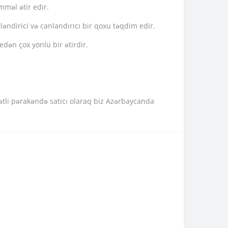
mməl ətir edir.
ətləndirici və canlandırıcı bir qoxu təqdim edir.
dən çox yönlü bir ətirdir.
yətli pərakəndə satıcı olaraq biz Azərbaycanda