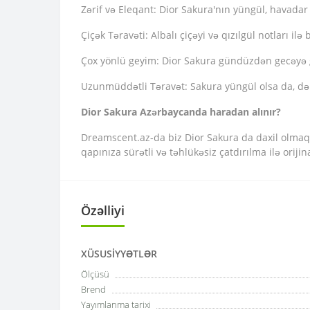
Zərif və Eleqant: Dior Sakura'nın yüngül, havadar
Çiçək Təravəti: Albalı çiçəyi və qızılgül notları il
Çox yönlü geyim: Dior Sakura gündüzdən gecəyə göz
Uzunmüddətli Təravət: Sakura yüngül olsa da, dəri
Dior Sakura Azərbaycanda haradan alınır?
Dreamscent.az-da biz Dior Sakura da daxil olmaqla 
qapınıza sürətli və təhlükəsiz çatdırılma ilə orijin
Özəlliyi
XÜSUSIYYƏTLƏR
Ölçüsü
Brend
Yayımlanma tarixi