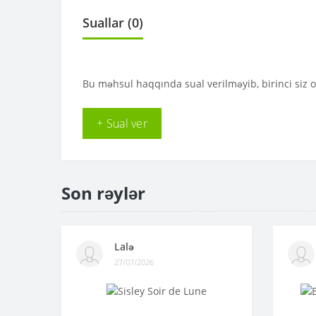
Suallar
(0)
Bu məhsul haqqında sual verilməyib, birinci siz 
+ Sual ver
Son rəylər
Lalə
27/07/2026