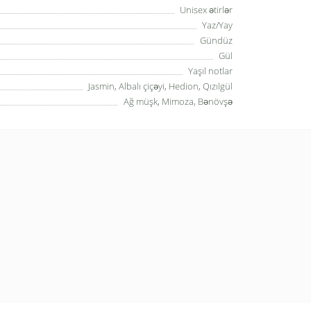
Unisex ətirlər
Yaz/Yay
Gündüz
Gül
Yaşıl notlar
Jasmin, Albalı çiçəyi, Hedion, Qızılgül
Ağ müşk, Mimoza, Bənövşə