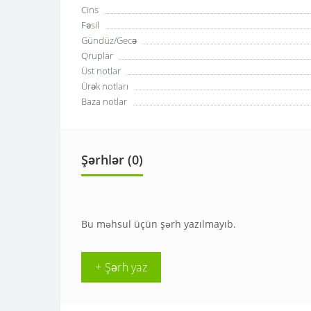
Cins
Fəsil
Gündüz/Gecə
Qruplar
Üst notlar
Ürək notları
Baza notlar
Şərhlər (0)
Bu məhsul üçün şərh yazılmayıb.
+ Şərh yaz