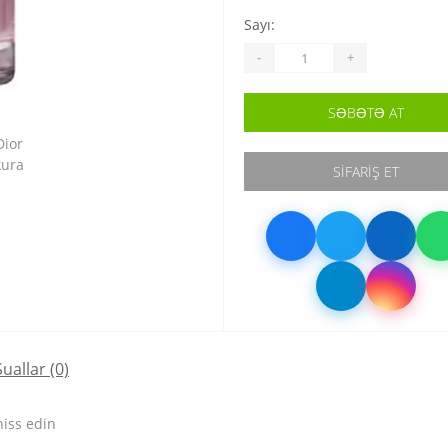
Sayı:
-
+
SƏBƏTƏ AT
SIFARIŞ ET
Suallar
(0)
hiss edin