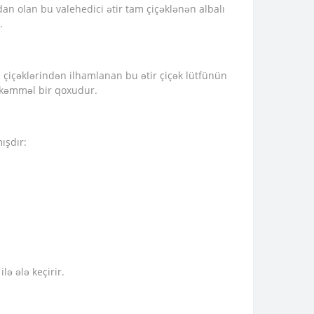
dan olan bu valehedici ətir tam çiçəklənən albalı
.
lı çiçəklərindən ilhamlanan bu ətir çiçək lütfünün
mükəmməl bir qoxudur.
ışdır:
lə ələ keçirir.