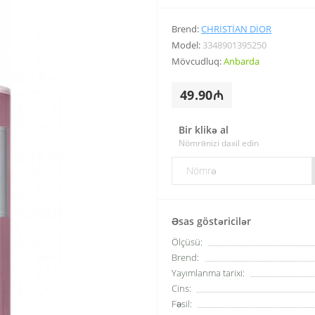
Brend:
CHRISTIAN DIOR
Model:
3348901395250
Mövcudluq:
Anbarda
49.90₼
Bir klikə al
Nömrənizi daxil edin
Əsas göstəricilər
Ölçüsü:
Brend:
Yayımlanma tarixi:
Cins:
Fəsil: