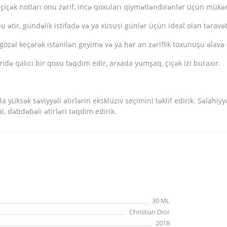
 çiçək notları onu zərif, incə qoxuları qiymətləndirənlər üçün mükə
ə bu ətir, gündəlik istifadə və ya xüsusi günlər üçün ideal olan tərav
əl keçərək istənilən geyimə və ya hər an zəriflik toxunuşu əlavə e
də qalıcı bir qoxu təqdim edir, arxada yumşaq, çiçək izi buraxır.
yüksək səviyyəli ətirlərin eksklüziv seçimini təklif edirik. Səlahiy
al, dəbdəbəli ətirləri təqdim edirik.
30 ML
Christian Dior
2018