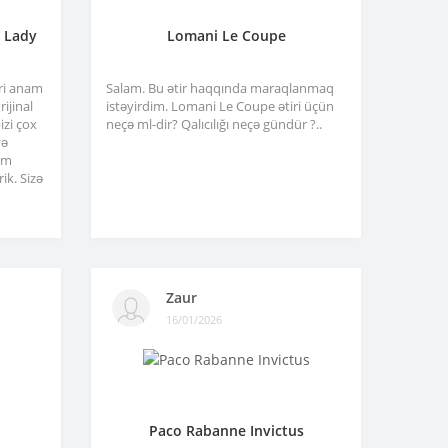
a Lady
Lomani Le Coupe
tri anam
Salam. Bu ətir haqqında maraqlanmaq
ijinal
istəyirdim. Lomani Le Coupe ətiri üçün
izi çox
neçə ml-dir? Qalıcılığı neçə gündür ?..
və
am
ik. Sizə
Zaur
16/01/2026
Paco Rabanne Invictus