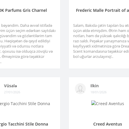
DK Parfums Gris Charnel
Frederic Malle Portrait of 
x bəyəndim. Daha əvvəl istifadə
Salam, Bakıda çətin tapılan bu ə
im üçün seçim edərkən saytdakı
üçün əldə etmişdim. Ətrin həm or
 güvəndim və gözləntilərim tam
notları, həm də yüksək qalıcılığı b
u. Həqiqətən də qeyd edildiyi
razı saldı. Peşəkar yanaşmanıza 
viyyatlı və odunsu notlara
keyfiyyətli xidmətinizə görə Dre
r, qoxusu isə olduqca zövqlü və
Scent komandasına təşəkkür edir
ir. Əməyinizə görə təşəkkür
bol uğurlar arzulayırıq!..
.
Vüsalə
Ilkin
27/01/2026
18/01/2026
rgio Tacchini Stile Donna
Creed Aventus