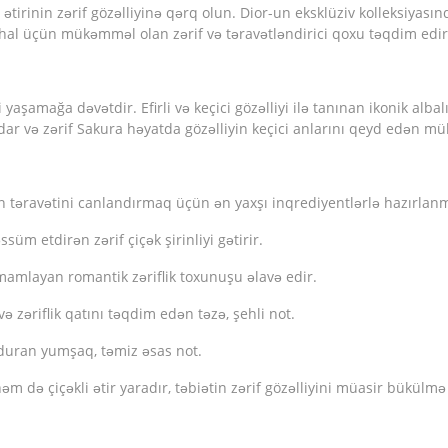
irinin zərif gözəlliyinə qərq olun. Dior-un eksklüziv kolleksiyasın
ər hal üçün mükəmməl olan zərif və təravətləndirici qoxu təqdim edir
yaşamağa dəvətdir. Efirli və keçici gözəlliyi ilə tanınan ikonik alba
vadar və zərif Sakura həyatda gözəlliyin keçici anlarını qeyd edən 
in təravətini canlandırmaq üçün ən yaxşı inqrediyentlərlə hazırlanm
süm etdirən zərif çiçək şirinliyi gətirir.
tamamlayan romantik zəriflik toxunuşu əlavə edir.
ə zəriflik qatını təqdim edən təzə, şehli not.
olduran yumşaq, təmiz əsas not.
 də çiçəkli ətir yaradır, təbiətin zərif gözəlliyini müasir bükülmə i