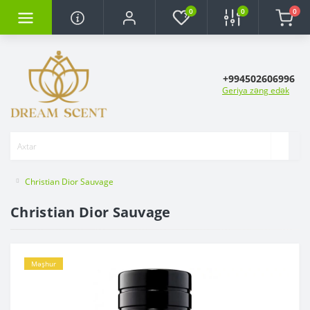
0
0
0
+994502606996
Geriya zəng edək
Christian Dior Sauvage
Christian Dior Sauvage
Məşhur