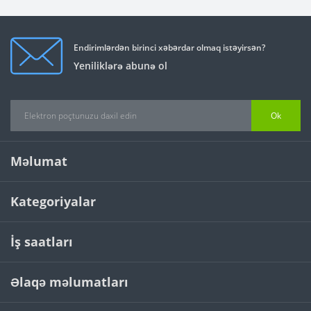
Endirimlərdən birinci xəbərdar olmaq istəyirsən?
Yeniliklərə abunə ol
Ok
Məlumat
Kategoriyalar
İş saatları
Əlaqə məlumatları