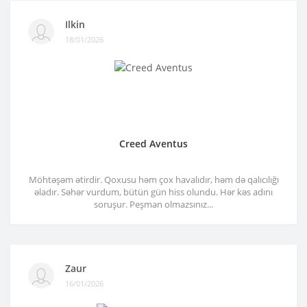
Ilkin
18/01/2026
Creed Aventus
Möhtəşəm ətirdir. Qoxusu həm çox havalıdır, həm də qalıcılığı
əladır. Səhər vurdum, bütün gün hiss olundu. Hər kəs adını
soruşur. Peşman olmazsınız...
Zaur
16/01/2026