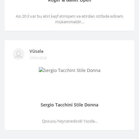
Azı 20 il var bu ətiri kəşf etmişəm və ətirdən istifadə edirəm
mükəmməldir...
Vüsalə
27/01/2026
Sergio Tacchini Stile Donna
Qoxusu heyranedicidi 1sozlə...