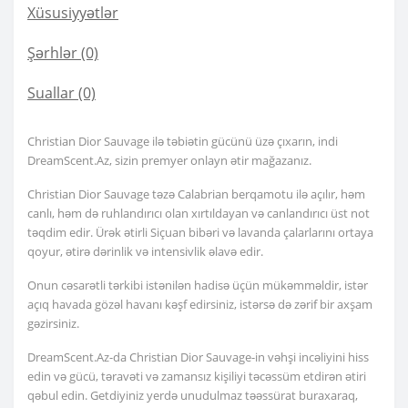
Xüsusiyyətlər
Şərhlər (0)
Suallar
(0)
Christian Dior Sauvage ilə təbiətin gücünü üzə çıxarın, indi
DreamScent.Az, sizin premyer onlayn ətir mağazanız.
Christian Dior Sauvage təzə Calabrian berqamotu ilə açılır, həm
canlı, həm də ruhlandırıcı olan xırtıldayan və canlandırıcı üst not
təqdim edir. Ürək ətirli Siçuan bibəri və lavanda çalarlarını ortaya
qoyur, ətirə dərinlik və intensivlik əlavə edir.
Onun cəsarətli tərkibi istənilən hadisə üçün mükəmməldir, istər
açıq havada gözəl havanı kəşf edirsiniz, istərsə də zərif bir axşam
gəzirsiniz.
DreamScent.Az-da Christian Dior Sauvage-in vəhşi incəliyini hiss
edin və gücü, təravəti və zamansız kişiliyi təcəssüm etdirən ətiri
qəbul edin. Getdiyiniz yerdə unudulmaz təəssürat buraxaraq,