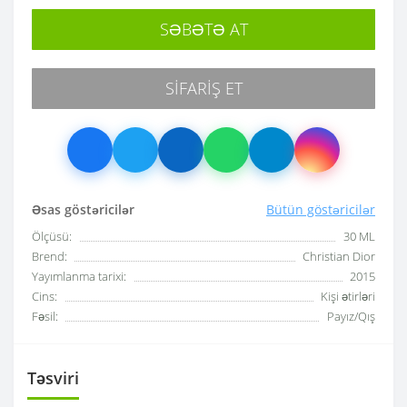
SƏBƏTƏ AT
SIFARIŞ ET
Əsas göstəricilər
Bütün göstəricilər
Ölçüsü:
30 ML
Brend:
Christian Dior
Yayımlanma tarixi:
2015
Cins:
Kişi ətirləri
Fəsil:
Payız/Qış
Təsviri