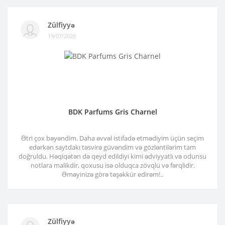
Zülfiyyə
19/07/2026
BDK Parfums Gris Charnel
Ətri çox bəyəndim. Daha əvvəl istifadə etmədiyim üçün seçim
edərkən saytdakı təsvirə güvəndim və gözləntilərim tam
doğruldu. Həqiqətən də qeyd edildiyi kimi ədviyyatlı və odunsu
notlara malikdir, qoxusu isə olduqca zövqlü və fərqlidir.
Əməyinizə görə təşəkkür edirəm!..
Zülfiyyə