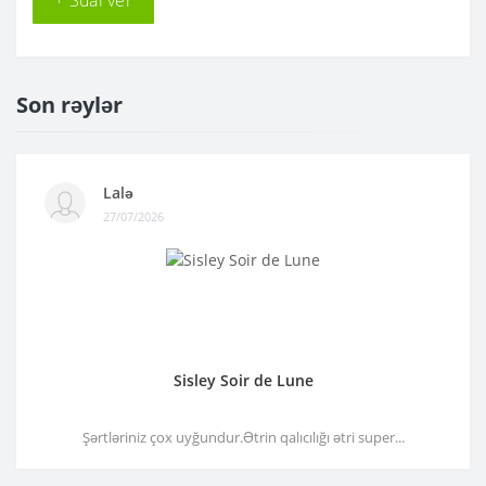
+ Sual ver
Son rəylər
Lalə
27/07/2026
Sisley Soir de Lune
Şərtləriniz çox uyğundur.Ətrin qalıcılığı ətri super...