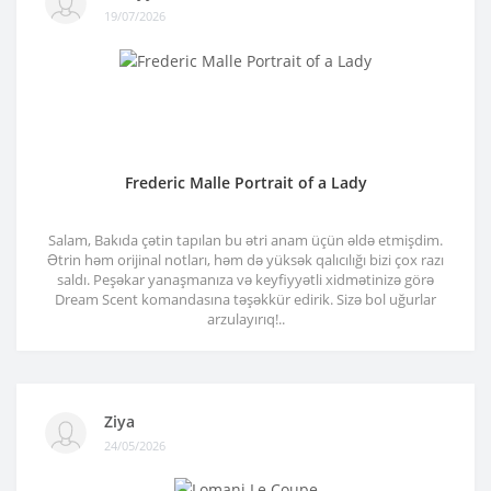
19/07/2026
Frederic Malle Portrait of a Lady
Salam, Bakıda çətin tapılan bu ətri anam üçün əldə etmişdim.
Ətrin həm orijinal notları, həm də yüksək qalıcılığı bizi çox razı
saldı. Peşəkar yanaşmanıza və keyfiyyətli xidmətinizə görə
Dream Scent komandasına təşəkkür edirik. Sizə bol uğurlar
arzulayırıq!..
Ziya
24/05/2026