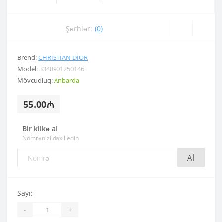
Şərhlər:
(0)
Brend:
CHRISTIAN DIOR
Model:
3348901250146
Mövcudluq:
Anbarda
55.00₼
Bir klikə al
Nömrənizi daxil edin
Al
Sayı:
-
+