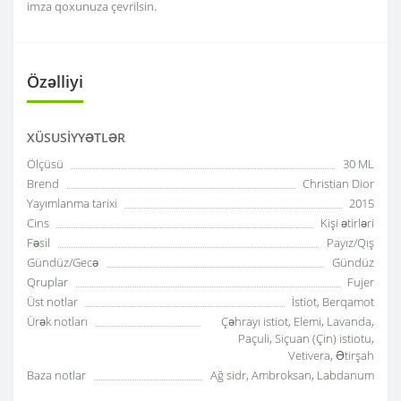
imza qoxunuza çevrilsin.
Özəlliyi
XÜSUSIYYƏTLƏR
Ölçüsü
30 ML
Brend
Christian Dior
Yayımlanma tarixi
2015
Cins
Kişi ətirləri
Fəsil
Payız/Qış
Gündüz/Gecə
Gündüz
Qruplar
Fujer
Üst notlar
İstiot, Berqamot
Ürək notları
Çəhrayı istiot, Elemi, Lavanda,
Paçuli, Siçuan (Çin) istiotu,
Vetivera, Ətirşah
Baza notlar
Ağ sidr, Ambroksan, Labdanum