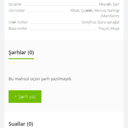
Qruplar
Meyvəli, Şipr
Üst notlar
Albalı, Çiyələk, Moruq, Naringi
(Mandarin)
Ürək notları
Qreyfrut, Qara qarağat
Baza notlar
Paçuli, Müşk
Şərhlər (0)
Bu məhsul üçün şərh yazılmayıb.
+ Şərh yaz
Suallar
(0)