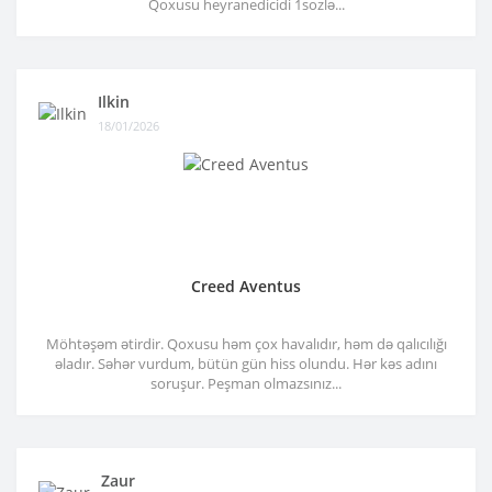
Qoxusu heyranedicidi 1sozlə...
Ilkin
18/01/2026
Creed Aventus
Möhtəşəm ətirdir. Qoxusu həm çox havalıdır, həm də qalıcılığı
əladır. Səhər vurdum, bütün gün hiss olundu. Hər kəs adını
soruşur. Peşman olmazsınız...
Zaur