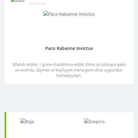
16/01/2026
Paco Rabanne Invictus
Sifarish etdim, 1 gune chatdirilma edildi. Etirin iyi olduqca qalici
ve xoshdu. Qiymet ve keyfiyyet mene gore chox uygundur.
Teshekkurler!..