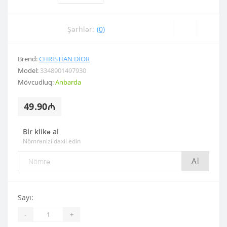
Şərhlər:
(0)
Brend:
CHRISTIAN DIOR
Model:
3348901497930
Mövcudluq:
Anbarda
49.90₼
Bir klikə al
Nömrənizi daxil edin
Al
Sayı:
-
+