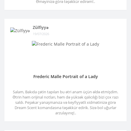
Əməyinizə görə təşəkkür edirəm!..
Zülfiyyə
19/07/2026
Frederic Malle Portrait of a Lady
Salam, Bakıda çətin tapılan bu ətri anam üçün əldə etmişdim.
Ətrin həm orijinal notları, həm də yüksək qalıcılığı bizi çox razı
saldı. Peşəkar yanaşmanıza və keyfiyyətli xidmətinizə görə
Dream Scent komandasına təşəkkür edirik. Sizə bol uğurlar
arzulayırıq!..