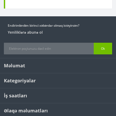
Endirimlərdən birinci xəbərdar olmaq istəyirsən?
Yeniliklərə abunə ol
Ok
Məlumat
Kategoriyalar
İş saatları
Əlaqə məlumatları