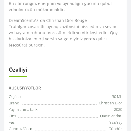
Bu ətir rəngin, enerjinin və oynaqlığın gücünü qəbul
edənlər üçün mükəmməldir.
DreamScent.Az-da Christian Dior Rouge
Trafalgar cəsarətli, oynaq cazibəsini hiss edin və sevinc
və bayram ruhunu təcəssüm etdirən ətir kəşf edin. Qoy
hisslərinizə enerji versin və getdiyiniz yerdə qalıcı
təəssürat buraxın.
Özəlliyi
XÜSUSIYYƏTLƏR
Ölçüsü
30 ML
Brend
Christian Dior
Yayımlanma tarixi
2020
Cins
Qadın ətirləri
Fəsil
Yaz/Yay
Gündüz/Gecə
Gündüz