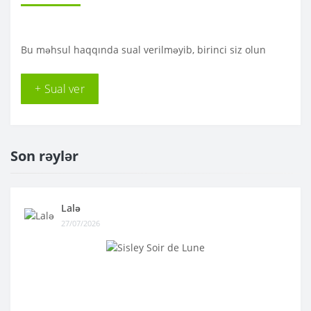
Bu məhsul haqqında sual verilməyib, birinci siz olun
+ Sual ver
Son rəylər
Lalə
27/07/2026