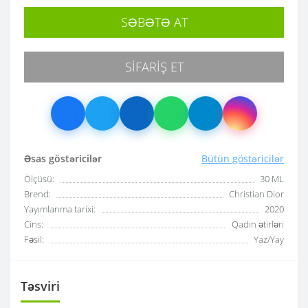
SƏBƏTƏ AT
SIFARIŞ ET
Əsas göstəricilər
Bütün göstəricilər
Ölçüsü:
30 ML
Brend:
Christian Dior
Yayımlanma tarixi:
2020
Cins:
Qadın ətirləri
Fəsil:
Yaz/Yay
Təsviri