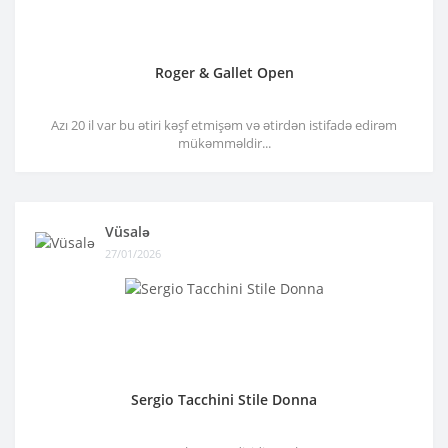
Roger & Gallet Open
Azı 20 il var bu ətiri kəşf etmişəm və ətirdən istifadə edirəm
mükəmməldir...
Vüsalə
27/01/2026
Sergio Tacchini Stile Donna