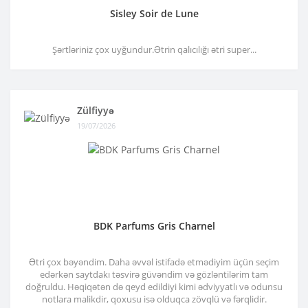
Sisley Soir de Lune
Şərtləriniz çox uyğundur.Ətrin qalıcılığı ətri super...
Zülfiyyə
19/07/2026
BDK Parfums Gris Charnel
Ətri çox bəyəndim. Daha əvvəl istifadə etmədiyim üçün seçim
edərkən saytdakı təsvirə güvəndim və gözləntilərim tam
doğruldu. Həqiqətən də qeyd edildiyi kimi ədviyyatlı və odunsu
notlara malikdir, qoxusu isə olduqca zövqlü və fərqlidir.