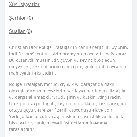
Xüsusiyyətlər
Şərhlər (0)
Suallar
(0)
Christian Dior Rouge Trafalgar-ın canlı enerjisi ilə əylənin,
indi DreamScent.Az, sizin premyer onlayn ətir mağazanız.
Bu cəsarətli, müasir ətir, güvən və sevinc bəxş edən
meyvə və çiçək notlarının canlı qarışığı ilə canlı bayramın
mahiyyətini əks etdirir.
Rouge Trafalgar, moruq, çiyələk və qarağat da daxil
olmaqla qırmızı meyvələrin partlayıcı partlaması ilə açılır
və qarşısıalınmaz dərəcədə şirin və kəskin ətir yaradır.
Ürək pion və portağal çiçəyinin mürəkkəb çiçək qarışığını
ortaya qoyur, ətrə zərif zəriflik toxunuşu əlavə edir.
Yerləşdikcə, paçuli və ağ müşkün əsası istilik və dərinlik
hissi gətirir, canlı, meyvəli üst notları mükəmməl
tarazlaşdırır.