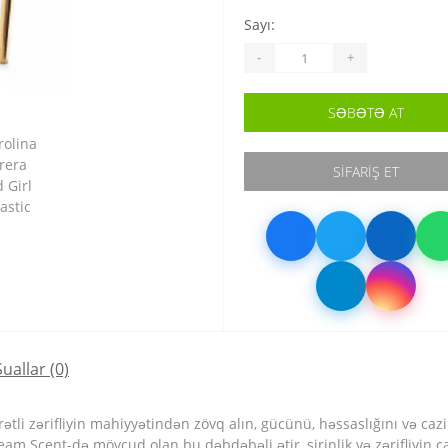
Sayı:
-
+
SƏBƏTƏ AT
SIFARIŞ ET
Suallar
(0)
arətli zərifliyin mahiyyətindən zövq alın, gücünü, həssaslığını və c
eam Scent-də mövcud olan bu dəbdəbəli ətir, şirinlik və zərifliyin 