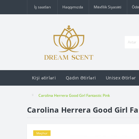
İş saatları
Haqqımızda
Məxfilik Siyasəti
Ödə
Kişi ətirləri
Qadın Ətirləri
Unisex Ətirlər
Carolina Herrera Good Girl Fantastic Pink
Carolina Herrera Good Girl Fa
Məşhur