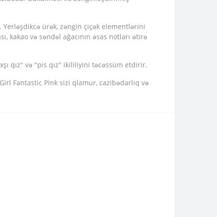
. Yerləşdikcə ürək, zəngin çiçək elementlərini
ı, kakao və səndəl ağacının əsas notları ətirə
qız" və "pis qız" ikililiyini təcəssüm etdirir.
irl Fantastic Pink sizi qlamur, cazibədarlıq və