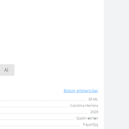
Al
Bütün göstəricilər
30 ML
Carolina Herrera
2020
Qadın ətirləri
Payız/Qış