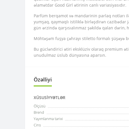
əlamətdar Good Girl ətirinin canlı variasiyasıdır.
Parfüm berqamot və mandarinin parlaq notları ilə a
yumşaq, qaymaqlı istiliklə birləşdirən cazibədar 
gün ərzində qarşısıalınmaz şəkildə qalan dərin, h
Möhtəşəm fuşya çəhrayı stiletto formalı şüşəyə bür
Bu gücləndirici ətiri eksklüziv olaraq premium ət
unudulmaz üslub dünyasına aparsın.
Özəlliyi
XÜSUSIYYƏTLƏR
Ölçüsü
Brend
Yayımlanma tarixi
Cins