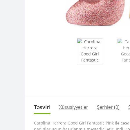
Təsviri
Xüsusiyyətlər
Şərhlər (0)
Carolina Herrera Good Girl Fantastic Pink ilə cəs
qadınlar üçün hazırlanmış məstedici ətir. İndi Dr