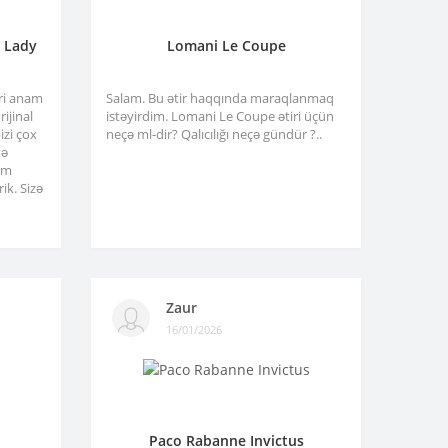
a Lady
Lomani Le Coupe
tri anam
Salam. Bu ətir haqqında maraqlanmaq
ijinal
istəyirdim. Lomani Le Coupe ətiri üçün
izi çox
neçə ml-dir? Qalıcılığı neçə gündür ?..
və
am
ik. Sizə
Zaur
16/01/2026
Paco Rabanne Invictus