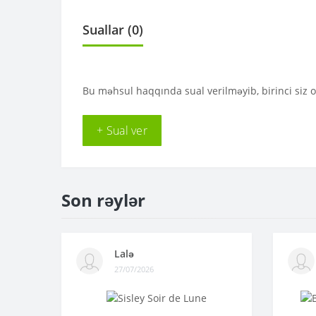
Suallar
(0)
Bu məhsul haqqında sual verilməyib, birinci siz 
+ Sual ver
Son rəylər
Lalə
27/07/2026