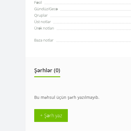
Fəsil
Gündüz/Gecə
Qruplar
Üst notlar
Ürək notları
Baza notlar
Şərhlər (0)
Bu məhsul üçün şərh yazılmayıb.
+ Şərh yaz