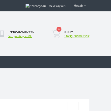
Azərbaycan
Hesabım
0
0.00₼
+994502606996
Sifarişi rəsmiləşdir
Geriya zəng edək