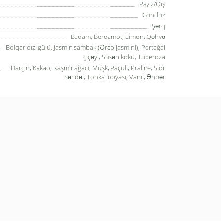
Payız/Qış
Gündüz
Şərq
Badam, Berqamot, Limon, Qəhvə
Bolqar qızılgülü, Jasmin sambak (Ərəb jasmini), Portağal
çiçəyi, Süsən kökü, Tuberoza
Darçın, Kakao, Kaşmir ağacı, Müşk, Paçuli, Praline, Sidr
Səndəl, Tonka lobyası, Vanil, Ənbər