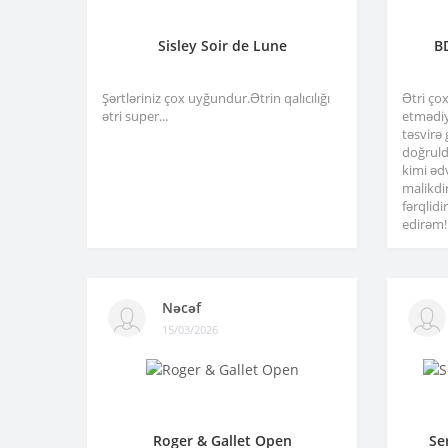
Sisley Soir de Lune
B
Şərtləriniz çox uyğundur.Ətrin qalıcılığı
Ətri ço
ətri super...
etmədiy
təsvirə
doğruld
kimi əd
malikdi
fərqlid
edirəm!.
Nəcəf
15/03/2026
Roger & Gallet Open
Se