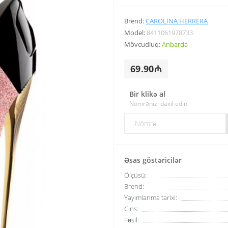
Brend:
CAROLINA HERRERA
Model:
8411061978733
Mövcudluq:
Anbarda
69.90₼
Bir klikə al
Nömrənizi daxil edin
Əsas göstəricilər
Ölçüsü:
Brend:
Yayımlanma tarixi:
Cins:
Fəsil: