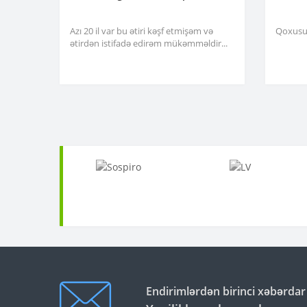
Azı 20 il var bu ətiri kəşf etmişəm və
Qoxusu 
ətirdən istifadə edirəm mükəmməldir...
Endirimlərdən birinci xəbərdar