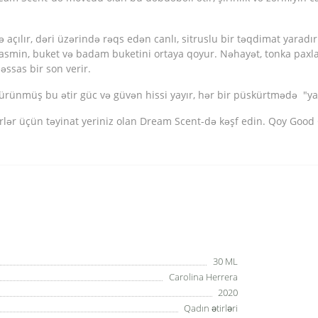
çılır, dəri üzərində rəqs edən canlı, sitruslu bir təqdimat yaradır
jasmin, buket və badam buketini ortaya qoyur. Nəhayət, tonka paxlas
əssas bir son verir.
ünmüş bu ətir güc və güvən hissi yayır, hər bir püskürtmədə "yaxşı 
irlər üçün təyinat yeriniz olan Dream Scent-də kəşf edin. Qoy Good G
30 ML
Carolina Herrera
2020
Qadın ətirləri