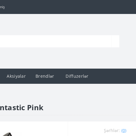
niş
Aksiyalar
Brendlər
Diffuzerlər
ntastic Pink
Şərhlər:
(0)