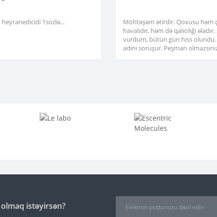
heyranedicidi 1sozlə...
Möhtəşəm ətirdir. Qoxusu həm 
havalıdır, həm də qalıcılığı əladır
vurdum, bütün gün hiss olundu.
adını soruşur. Peşman olmazsınız
 olmaq istəyirsən?