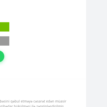
azibəsini qəbul etməyə cəsarət edən müasir
cazibədar bükülməsi ilə zənginləşdirilmiş