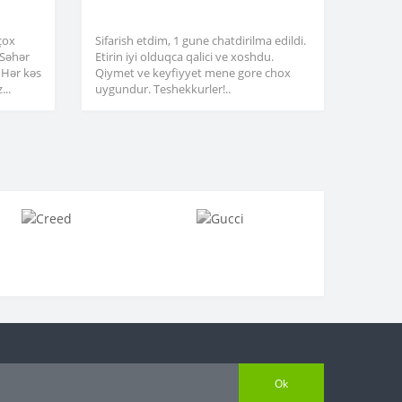
çox
Sifarish etdim, 1 gune chatdirilma edildi.
. Səhər
Etirin iyi olduqca qalici ve xoshdu.
 Hər kəs
Qiymet ve keyfiyyet mene gore chox
...
uygundur. Teshekkurler!..
Ok