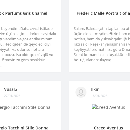
DK Parfums Gris Charnel
Frederic Malle Portrait of 
x bəyəndim. Daha əvvəl istifadə
Salam, Bakıda çətin tapılan bu ə
im üçün seçim edərkən saytdakı
üçün əldə etmişdim. Ətrin həm or
 güvəndim və gözləntilərim tam
notları, həm də yüksək qalıcılığı b
u. Həqiqətən də qeyd edildiyi
razı saldı. Peşəkar yanaşmanıza 
viyyatlı və odunsu notlara
keyfiyyətli xidmətinizə görə Dre
r, qoxusu isə olduqca zövqlü və
Scent komandasına təşəkkür edir
ir. Əməyinizə görə təşəkkür
bol uğurlar arzulayırıq!..
.
Vüsalə
Ilkin
27/01/2026
18/01/2026
rgio Tacchini Stile Donna
Creed Aventus