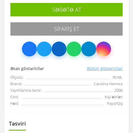
SƏBƏTƏ AT
SIFARIŞ ET
Əsas göstəricilər
Bütün göstəricilər
Ölçüsü:
30 ML
Brend:
Carolina Herrera
Yayımlanma tarixi:
2006
Cins:
Kişi ətirləri
Fəsil:
Payız/Qış
Təsviri