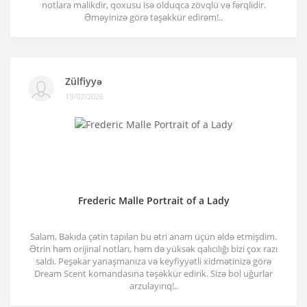
notlara malikdir, qoxusu isə olduqca zövqlü və fərqlidir.
Əməyinizə görə təşəkkür edirəm!..
Zülfiyyə
19/07/2026
Frederic Malle Portrait of a Lady
Salam, Bakıda çətin tapılan bu ətri anam üçün əldə etmişdim.
Ətrin həm orijinal notları, həm də yüksək qalıcılığı bizi çox razı
saldı. Peşəkar yanaşmanıza və keyfiyyətli xidmətinizə görə
Dream Scent komandasına təşəkkür edirik. Sizə bol uğurlar
arzulayırıq!..