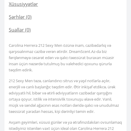
Xüsusiyyətlər
Şərhlər (0)
Suallar
(0)
Carolina Herrera 212 Sexy Men özünə inam, cazibədarlıq və
qarşısıalınmaz cazibə verən ətirdir. DreamScent.Az-da biz
fərqlənməyə cəsarət edən və qalıcı təəssürat buraxan müasir
insan üçün nəzərdə tutulmuş bu valehedici qoxunu qürurla
təqdim edirik.
212 Sexy Men təzə, canlandırıcı sitrus və yaşıl notlarla açılır,
enerjili və canlı başlanğıc təqdim edir. Ətir inkişaf etdikcə, ürək
ədviyyatlı hil, bibər və ətirli ədviyyatların cazibədar qarışığını
ortaya qoyur, istilik və intensivlik toxunuşu əlavə edir. Vanil,
müşk və səndəl ağacının əsas notları dəridə qalıcı və unudulmaz
təəssürat yaradan həssas, kişi dərinliyi təmin edir.
Axşam geyimləri, xüsusi günlər və ya ətrafınızdakıları ovsunlamaq
istədiyiniz istənilən vaxt üçün ideal olan Carolina Herrera 212