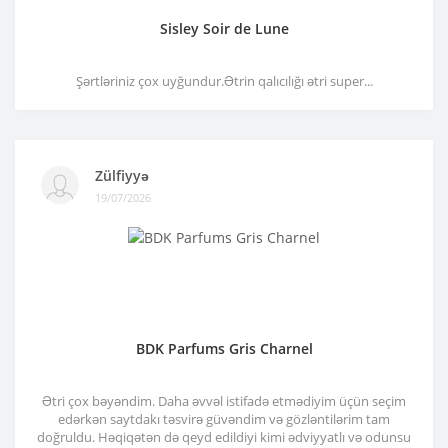
Sisley Soir de Lune
Şərtləriniz çox uyğundur.Ətrin qalıcılığı ətri super...
Zülfiyyə
19/07/2026
BDK Parfums Gris Charnel
Ətri çox bəyəndim. Daha əvvəl istifadə etmədiyim üçün seçim
edərkən saytdakı təsvirə güvəndim və gözləntilərim tam
doğruldu. Həqiqətən də qeyd edildiyi kimi ədviyyatlı və odunsu