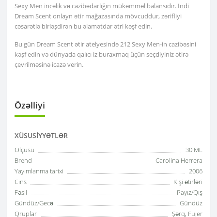
Sexy Men incəlik və cazibədarlığın mükəmməl balansıdır. İndi
Dream Scent onlayn ətir mağazasında mövcuddur, zərifliyi
cəsarətlə birləşdirən bu əlamətdar ətri kəşf edin.
Bu gün Dream Scent ətir atelyesində 212 Sexy Men-in cazibəsini
kəşf edin və dünyada qalıcı iz buraxmaq üçün seçdiyiniz ətirə
çevrilməsinə icazə verin.
Özəlliyi
XÜSUSIYYƏTLƏR
Ölçüsü
30 ML
Brend
Carolina Herrera
Yayımlanma tarixi
2006
Cins
Kişi ətirləri
Fəsil
Payız/Qış
Gündüz/Gecə
Gündüz
Qruplar
Şərq, Fujer