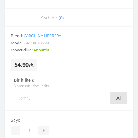
Şərhlər:
(0)
Brend:
CAROLINA HERRERA
Model:
8411061865583
Mövcudluq:
Anbarda
54.90₼
Bir klikə al
Nömrənizi daxil edin
Al
Sayı:
-
+