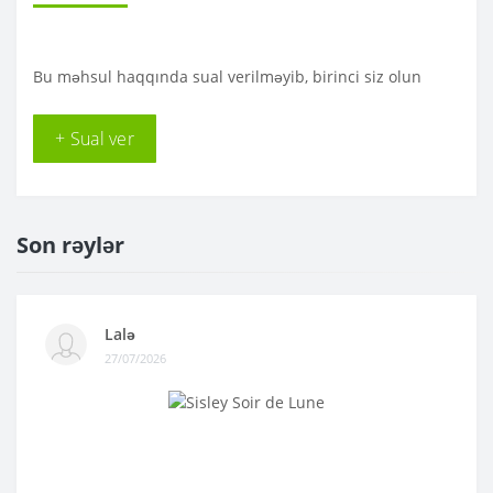
Bu məhsul haqqında sual verilməyib, birinci siz olun
+ Sual ver
Son rəylər
Lalə
27/07/2026