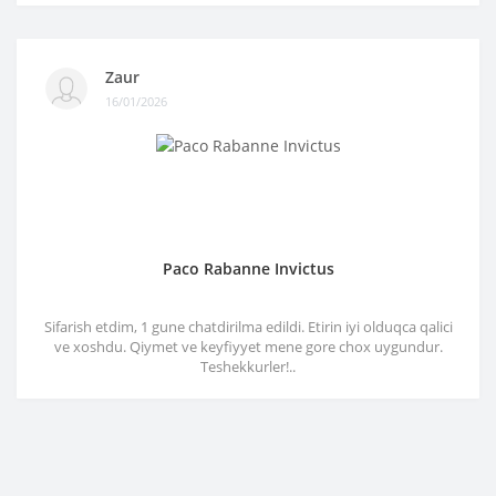
Zaur
16/01/2026
Paco Rabanne Invictus
Sifarish etdim, 1 gune chatdirilma edildi. Etirin iyi olduqca qalici
ve xoshdu. Qiymet ve keyfiyyet mene gore chox uygundur.
Teshekkurler!..