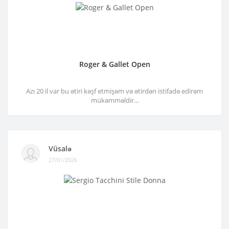
Roger & Gallet Open
Azı 20 il var bu ətiri kəşf etmişəm və ətirdən istifadə edirəm
mükəmməldir...
Vüsalə
27/01/2026