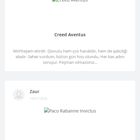
Creed Aventus
Möhtəşəm ətirdir. Qoxusu həm çox havalıdır, həm də qalıcılığı
əladır. Səhər vurdum, bütün gün hiss olundu. Hər kəs adını
soruşur. Peşman olmazsınız...
Zaur
16/01/2026