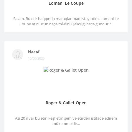
Lomani Le Coupe
Salam. Bu ətir haqqında maraqlanmaq istəyirdim. Lomani Le
Coupe ətiri üçün neçə ml-dir? Qalıcılığı neçə gündür ?..
Nəcəf
15/03/2026
Roger & Gallet Open
Azı 20 il var bu ətiri kəşf etmişəm və ətirdən istifadə edirəm
mükəmməldir...