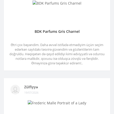
BDK Parfums Gris Charnel
Ətri çox bəyəndim. Daha əvvəl istifadə etmədiyim üçün seçim
edərkən saytdakı təsvirə güvəndim və gözləntilərim tam
doğruldu. Həqiqətən də qeyd edildiyi kimi ədviyyatlı və odunsu
notlara malikdir, qoxusu isə olduqca zövqlü və fərqlidir.
Əməyinizə görə təşəkkür edirəm!..
Zülfiyyə
19/07/2026