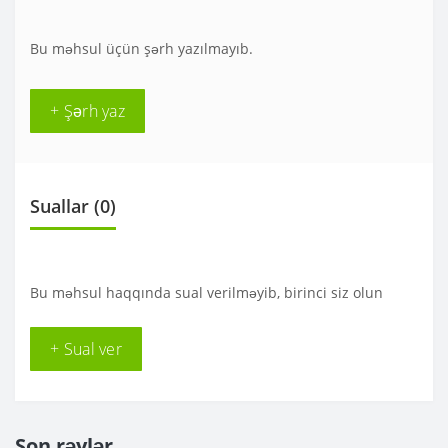
Bu məhsul üçün şərh yazılmayıb.
+ Şərh yaz
Suallar
(0)
Bu məhsul haqqında sual verilməyib, birinci siz olun
+ Sual ver
Son rəylər