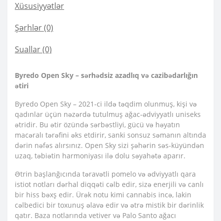
Xüsusiyyətlər
Şərhlər (0)
Suallar
(0)
Byredo Open Sky – sərhədsiz azadlıq və cazibədarlığın
ətiri
Byredo Open Sky – 2021-ci ildə təqdim olunmuş, kişi və
qadınlar üçün nəzərdə tutulmuş ağac-ədviyyatlı uniseks
ətridir. Bu ətir özündə sərbəstliyi, gücü və həyatın
macəralı tərəfini əks etdirir, sanki sonsuz səmanın altında
dərin nəfəs alırsınız. Open Sky sizi şəhərin səs-küyündən
uzaq, təbiətin harmoniyası ilə dolu səyahətə aparır.
Ətrin başlanğıcında təravətli pomelo və ədviyyatlı qara
istiot notları dərhal diqqəti cəlb edir, sizə enerjili və canlı
bir hiss bəxş edir. Ürək notu kimi cannabis incə, lakin
cəlbedici bir toxunuş əlavə edir və ətrə mistik bir dərinlik
qatır. Baza notlarında vetiver və Palo Santo ağacı