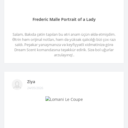
Frederic Malle Portrait of a Lady
Salam, Bakıda çətin tapılan bu ətri anam üçün əldə etmişdim.
Ətrin həm orijinal notları, həm də yüksək qalıcılığı bizi çox razı
saldı. Peşəkar yanaşmanıza və keyfiyyətli xidmətinizə görə
Dream Scent komandasına təşəkkür edirik. Sizə bol uğurlar
arzulayırıq!..
Ziya
24/05/2026