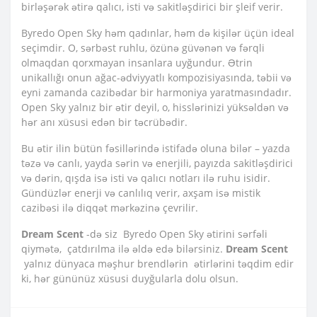
birləşərək ətirə qalıcı, isti və sakitləşdirici bir şleif verir.
Byredo Open Sky həm qadınlar, həm də kişilər üçün ideal
seçimdir. O, sərbəst ruhlu, özünə güvənən və fərqli
olmaqdan qorxmayan insanlara uyğundur. Ətrin
unikallığı onun ağac-ədviyyatlı kompozisiyasında, təbii və
eyni zamanda cazibədar bir harmoniya yaratmasındadır.
Open Sky yalnız bir ətir deyil, o, hisslərinizi yüksəldən və
hər anı xüsusi edən bir təcrübədir.
Bu ətir ilin bütün fəsillərində istifadə oluna bilər – yazda
təzə və canlı, yayda sərin və enerjili, payızda sakitləşdirici
və dərin, qışda isə isti və qalıcı notları ilə ruhu isidir.
Gündüzlər enerji və canlılıq verir, axşam isə mistik
cazibəsi ilə diqqət mərkəzinə çevrilir.
Dream Scent
-də siz Byredo Open Sky ətirini sərfəli
qiymətə, çatdırılma ilə əldə edə bilərsiniz.
Dream Scent
yalnız dünyaca məşhur brendlərin ətirlərini təqdim edir
ki, hər gününüz xüsusi duyğularla dolu olsun.