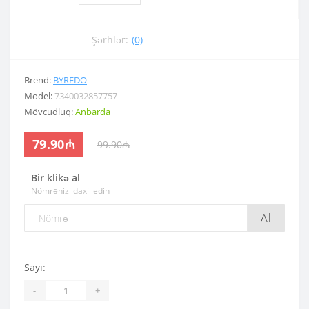
Şərhlər:
(0)
Brend:
BYREDO
Model:
7340032857757
Mövcudluq:
Anbarda
79.90₼
99.90₼
Bir klikə al
Nömrənizi daxil edin
Al
Sayı:
-
+