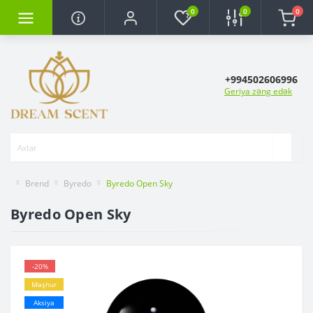
0
0
0
+994502606996
Geriya zəng edək
Brend
Byredo
Byredo Open Sky
Byredo Open Sky
-20%
Məşhur
Aksiya