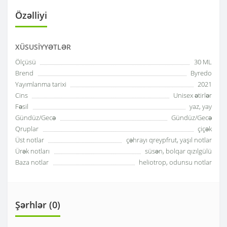
Özəlliyi
XÜSUSIYYƏTLƏR
Ölçüsü
30 ML
Brend
Byredo
Yayımlanma tarixi
2021
Cins
Unisex ətirlər
Fəsil
yaz, yay
Gündüz/Gecə
Gündüz/Gecə
Qruplar
çiçək
Üst notlar
çəhrayı qreypfrut, yaşıl notlar
Ürək notları
süsən, bolqar qızılgülü
Baza notlar
heliotrop, odunsu notlar
Şərhlər (0)