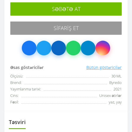
SƏBƏTƏ AT
SIFARIŞ ET
Əsas göstəricilər
Bütün göstəricilər
Ölçüsü:
30 ML
Brend:
Byredo
Yayımlanma tarixi:
2021
Cins:
Unisex ətirlər
Fəsil:
yaz, yay
Təsviri