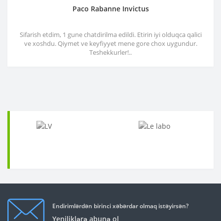
Paco Rabanne Invictus
Sifarish etdim, 1 gune chatdirilma edildi. Etirin iyi olduqca qalici
ve xoshdu. Qiymet ve keyfiyyet mene gore chox uygundur.
Teshekkurler!..
Endirimlərdən birinci xəbərdar olmaq istəyirsən?
Yeniliklərə abunə ol