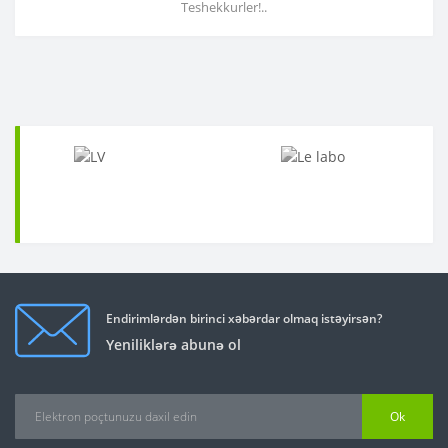
Teshekkurler!..
Endirimlərdən birinci xəbərdar olmaq istəyirsən?
Yeniliklərə abunə ol
Ok