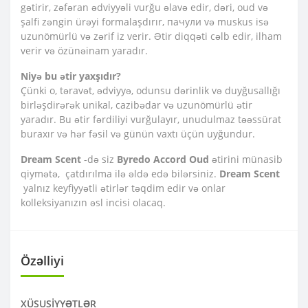
gətirir, zəfəran ədviyyəli vurğu əlavə edir, dəri, oud və
şalfi zəngin ürəyi formalaşdırır, пачули və muskus isə
uzunömürlü və zərif iz verir. Ətir diqqəti cəlb edir, ilham
verir və özünəinam yaradır.
Niyə bu ətir yaxşıdır?
Çünki o, təravət, ədviyyə, odunsu dərinlik və duyğusallığı
birləşdirərək unikal, cazibədar və uzunömürlü ətir
yaradır. Bu ətir fərdiliyi vurğulayır, unudulmaz təəssürat
buraxır və hər fəsil və günün vaxtı üçün uyğundur.
Dream Scent
-də siz
Byredo Accord Oud
ətirini münasib
qiymətə, çatdırılma ilə əldə edə bilərsiniz.
Dream Scent
yalnız keyfiyyətli ətirlər təqdim edir və onlar
kolleksiyanızın əsl incisi olacaq.
Özəlliyi
XÜSUSIYYƏTLƏR