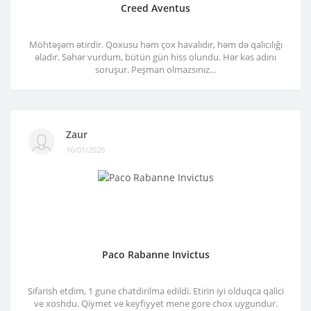
Creed Aventus
Möhtəşəm ətirdir. Qoxusu həm çox havalıdır, həm də qalıcılığı
əladır. Səhər vurdum, bütün gün hiss olundu. Hər kəs adını
soruşur. Peşman olmazsınız...
Zaur
16/01/2026
Paco Rabanne Invictus
Sifarish etdim, 1 gune chatdirilma edildi. Etirin iyi olduqca qalici
ve xoshdu. Qiymet ve keyfiyyet mene gore chox uygundur.