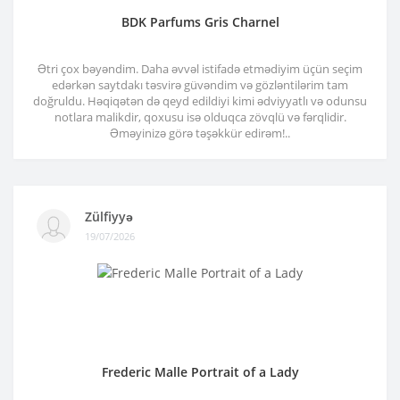
BDK Parfums Gris Charnel
Ətri çox bəyəndim. Daha əvvəl istifadə etmədiyim üçün seçim
edərkən saytdakı təsvirə güvəndim və gözləntilərim tam
doğruldu. Həqiqətən də qeyd edildiyi kimi ədviyyatlı və odunsu
notlara malikdir, qoxusu isə olduqca zövqlü və fərqlidir.
Əməyinizə görə təşəkkür edirəm!..
Zülfiyyə
19/07/2026
Frederic Malle Portrait of a Lady