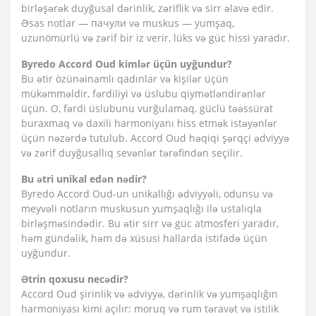
birləşərək duyğusal dərinlik, zəriflik və sirr əlavə edir.
Əsas notlar — пачули və muskus — yumşaq,
uzunömürlü və zərif bir iz verir, lüks və güc hissi yaradır.
Byredo Accord Oud kimlər üçün uyğundur?
Bu ətir özünəinamlı qadınlar və kişilər üçün
mükəmməldir, fərdiliyi və üslubu qiymətləndirənlər
üçün. O, fərdi üslubunu vurğulamaq, güclü təəssürat
buraxmaq və daxili harmoniyanı hiss etmək istəyənlər
üçün nəzərdə tutulub. Accord Oud həqiqi şərqçi ədviyyə
və zərif duyğusallıq sevənlər tərəfindən seçilir.
Bu ətri unikal edən nədir?
Byredo Accord Oud-un unikallığı ədviyyəli, odunsu və
meyvəli notların muskusun yumşaqlığı ilə ustalıqla
birləşməsindədir. Bu ətir sirr və güc atmosferi yaradır,
həm gündəlik, həm də xüsusi hallarda istifadə üçün
uyğundur.
Ətrin qoxusu necədir?
Accord Oud şirinlik və ədviyyə, dərinlik və yumşaqlığın
harmoniyası kimi açılır: moruq və rum təravət və istilik