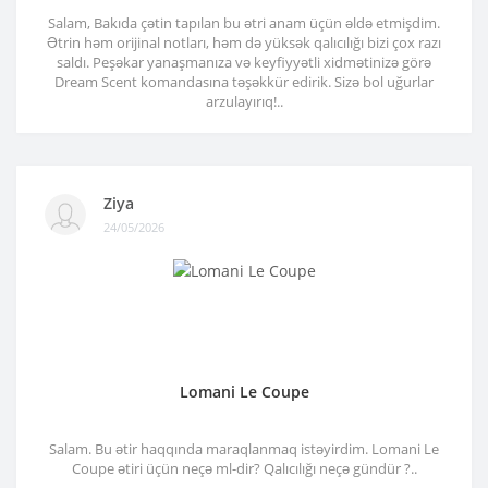
Salam, Bakıda çətin tapılan bu ətri anam üçün əldə etmişdim.
Ətrin həm orijinal notları, həm də yüksək qalıcılığı bizi çox razı
saldı. Peşəkar yanaşmanıza və keyfiyyətli xidmətinizə görə
Dream Scent komandasına təşəkkür edirik. Sizə bol uğurlar
arzulayırıq!..
Ziya
24/05/2026
Lomani Le Coupe
Salam. Bu ətir haqqında maraqlanmaq istəyirdim. Lomani Le
Coupe ətiri üçün neçə ml-dir? Qalıcılığı neçə gündür ?..