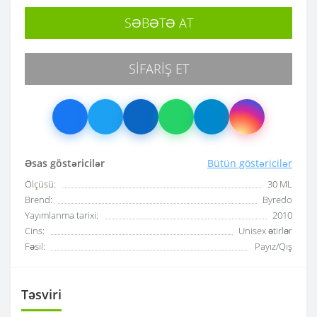
SƏBƏTƏ AT
SIFARIŞ ET
Əsas göstəricilər
Bütün göstəricilər
Ölçüsü:
30 ML
Brend:
Byredo
Yayımlanma tarixi:
2010
Cins:
Unisex ətirlər
Fəsil:
Payız/Qış
Təsviri