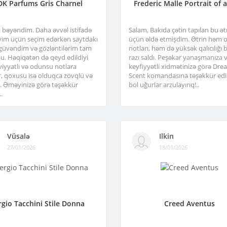
DK Parfums Gris Charnel
Frederic Malle Portrait of 
x bəyəndim. Daha əvvəl istifadə
Salam, Bakıda çətin tapılan bu ə
im üçün seçim edərkən saytdakı
üçün əldə etmişdim. Ətrin həm or
 güvəndim və gözləntilərim tam
notları, həm də yüksək qalıcılığı b
u. Həqiqətən də qeyd edildiyi
razı saldı. Peşəkar yanaşmanıza 
viyyatlı və odunsu notlara
keyfiyyətli xidmətinizə görə Dre
r, qoxusu isə olduqca zövqlü və
Scent komandasına təşəkkür edir
ir. Əməyinizə görə təşəkkür
bol uğurlar arzulayırıq!..
.
Vüsalə
Ilkin
27/01/2026
18/01/2026
rgio Tacchini Stile Donna
Creed Aventus