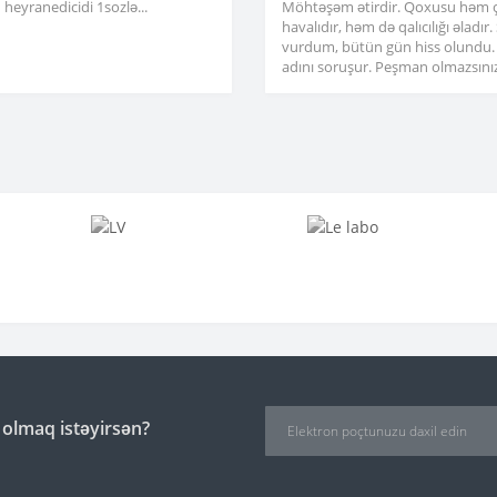
heyranedicidi 1sozlə...
Möhtəşəm ətirdir. Qoxusu həm 
havalıdır, həm də qalıcılığı əladır
vurdum, bütün gün hiss olundu.
adını soruşur. Peşman olmazsınız
 olmaq istəyirsən?