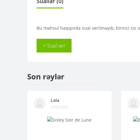
Suallar
(0)
Bu məhsul haqqında sual verilməyib, birinci siz 
+ Sual ver
Son rəylər
Lalə
27/07/2026