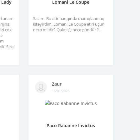
a Lady
Lomani Le Coupe
tri anam
Salam. Bu ətir haqqında maraqlanmaq
ijinal
istəyirdim. Lomani Le Coupe ətiri üçün
izi çox
neçə ml-dir? Qalıcılığı neçə gündür ?..
və
am
ik. Sizə
Zaur
16/01/2026
Paco Rabanne Invictus