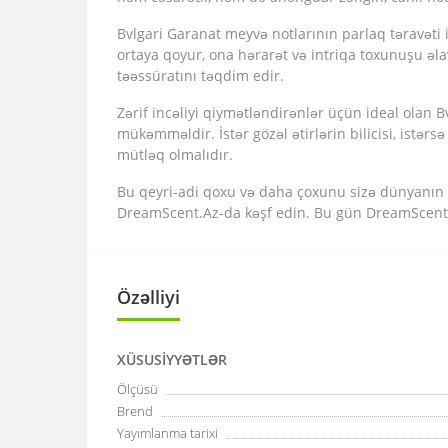
Bvlgari Garanat meyvə notlarının parlaq təravəti ilə
ortaya qoyur, ona hərarət və intriqa toxunuşu əla
təəssüratını təqdim edir.
Zərif incəliyi qiymətləndirənlər üçün ideal olan 
mükəmməldir. İstər gözəl ətirlərin bilicisi, istər
mütləq olmalıdır.
Bu qeyri-adi qoxu və daha çoxunu sizə dünyanın ə
DreamScent.Az-da kəşf edin. Bu gün DreamScent-in
Özəlliyi
XÜSUSIYYƏTLƏR
Ölçüsü
Brend
Yayımlanma tarixi