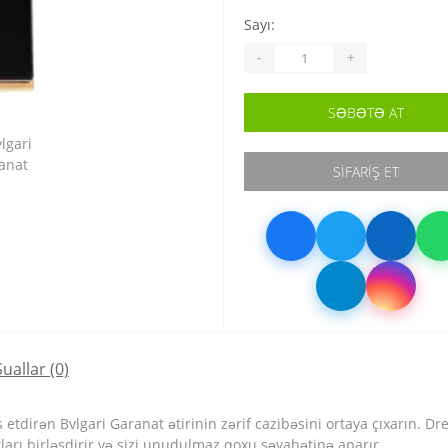
Sayı:
-
+
SƏBƏTƏ AT
SIFARIŞ ET
Suallar
(0)
etdirən Bvlgari Garanat ətirinin zərif cazibəsini ortaya çıxarın. 
arı birləşdirir və sizi unudulmaz qoxu səyahətinə aparır.