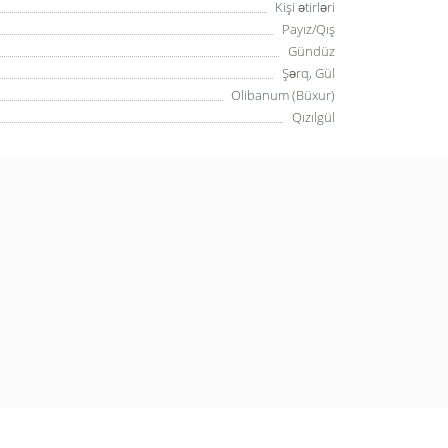
Kişi ətirləri
Payız/Qış
Gündüz
Şərq, Gül
Olibanum (Büxur)
Qızılgül