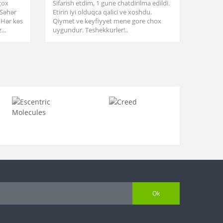
çox
Sifarish etdim, 1 gune chatdirilma edildi.
. Səhər
Etirin iyi olduqca qalici ve xoshdu.
 Hər kəs
Qiymet ve keyfiyyet mene gore chox
...
uygundur. Teshekkurler!..
Ok