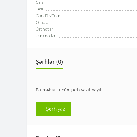
Cins
Fəsil
Gündüz/Gecə
Qruplar
Üst notlar
Ürək notları
Şərhlər (0)
Bu məhsul üçün şərh yazılmayıb.
+ Şərh yaz