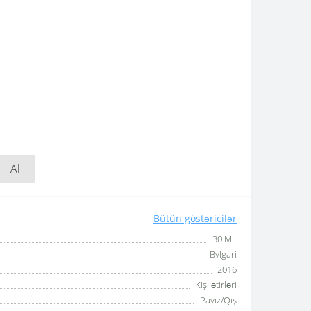
Al
Bütün göstəricilər
30 ML
Bvlgari
2016
Kişi ətirləri
Payız/Qış