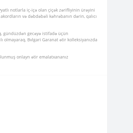
tlı notlarla iç-içə olan çiçək zərifliyinin ürəyini
 akordların və dəbdəbəli kəhrəbanın dərin, qalıcı
raq, gündüzdən gecəyə istifadə üçün
ılı olmayaraq, Bvlgari Garanat ətir kolleksiyanızda
 olunmuş onlayn ətir emalatxananız