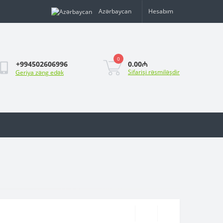
Azərbaycan
Hesabım
0
0.00₼
+994502606996
Sifarişi rəsmiləşdir
Geriya zəng edək