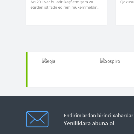
Azı 20 il var bu ətiri kəşf etmişəm və
Qoxusu 
ətirdən istifadə edirəm mükəmməldir...
Endirimlərdən birinci xəbərdar
Yeniliklərə abunə ol