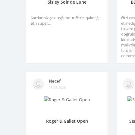
Sisley Soir de Lune
B
Şərtləriniz çox uyğundur.Ətrin qalıcılığı
Ətri ço
ətri super...
etmədiy
təsvirə
doğruld
kimi əd
malikdi
fərqlid
edirəm!.
Nəcəf
15/03/2026
Roger & Gallet Open
Se