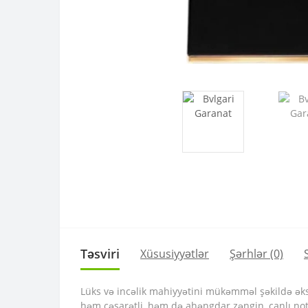
Təsviri
Xüsusiyyətlər
Şərhlər (0)
Lüks və incəlik mahiyyətini mükəmməl şəkildə əks 
həm cəsarətli, həm də ahəngdar zəngin, canlı notl