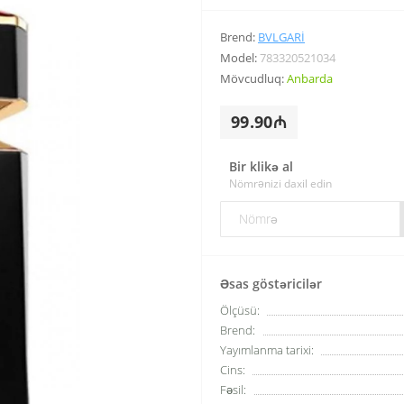
Brend:
BVLGARI
Model:
783320521034
Mövcudluq:
Anbarda
99.90₼
Bir klikə al
Nömrənizi daxil edin
Əsas göstəricilər
Ölçüsü:
Brend:
Yayımlanma tarixi:
Cins:
Fəsil: