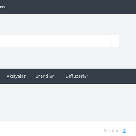
niş
Aksiyalar
Brendlər
Diffuzerlər
Şərhlər:
(0)