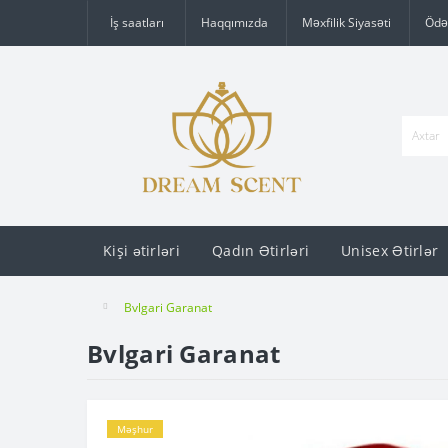
İş saatları
Haqqımızda
Məxfilik Siyasəti
Ödə
Kişi ətirləri
Qadın Ətirləri
Unisex Ətirlər
Bvlgari Garanat
Bvlgari Garanat
Məşhur