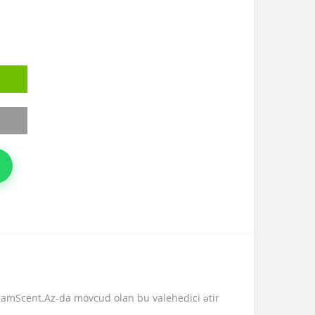
DreamScent.Az-da mövcud olan bu valehedici ətir