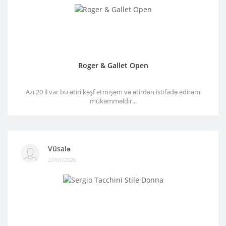
Roger & Gallet Open
Azı 20 il var bu ətiri kəşf etmişəm və ətirdən istifadə edirəm
mükəmməldir...
Vüsalə
27/01/2026