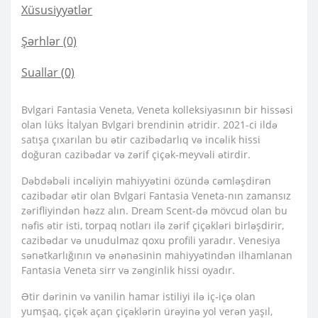
Xüsusiyyətlər
Şərhlər (0)
Suallar
(0)
Bvlgari Fantasia Veneta, Veneta kolleksiyasının bir hissəsi
olan lüks İtalyan Bvlgari brendinin ətridir. 2021-ci ildə
satışa çıxarılan bu ətir cazibədarlıq və incəlik hissi
doğuran cazibədar və zərif çiçək-meyvəli ətirdir.
Dəbdəbəli incəliyin mahiyyətini özündə cəmləşdirən
cazibədar ətir olan Bvlgari Fantasia Veneta-nın zamansız
zərifliyindən həzz alın. Dream Scent-də mövcud olan bu
nəfis ətir isti, torpaq notları ilə zərif çiçəkləri birləşdirir,
cazibədar və unudulmaz qoxu profili yaradır. Venesiya
sənətkarlığının və ənənəsinin mahiyyətindən ilhamlanan
Fantasia Veneta sirr və zənginlik hissi oyadır.
Ətir dərinin və vanilin hamar istiliyi ilə iç-içə olan
yumşaq, çiçək açan çiçəklərin ürəyinə yol verən yaşıl,