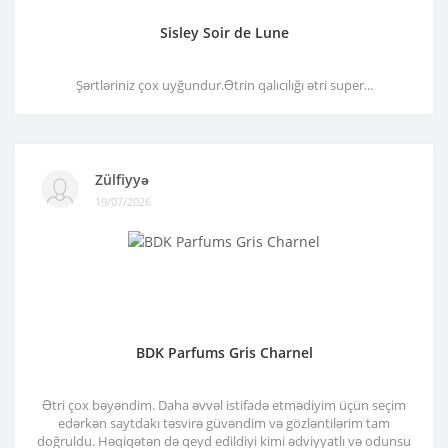
Sisley Soir de Lune
Şərtləriniz çox uyğundur.Ətrin qalıcılığı ətri super...
Zülfiyyə
19/07/2026
BDK Parfums Gris Charnel
Ətri çox bəyəndim. Daha əvvəl istifadə etmədiyim üçün seçim
edərkən saytdakı təsvirə güvəndim və gözləntilərim tam
doğruldu. Həqiqətən də qeyd edildiyi kimi ədviyyatlı və odunsu