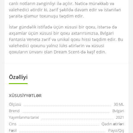
canlı notların zənginliyi ilə açılır. Nəticə mürəkkəb və
valehedici ətirdir ki, zərif şəkildə davam edir və istənilən
şəraitə qlamur toxunuşu təqdim edir.
İstər gündəlik istifadə üçün xüsusi bir qoxu, istərsə də
axşamlar üçün xüsusi bir qoxu axtarırsınızsa, Bvlgari
Fantasia Veneta zərif və unikal qoxu hissi təqdim edir. Bu
valehedici qoxunu yalnız lüks ətirlərin və xüsusi
qoxuların ünvanı olan Dream Scent-də kəşf edin.
Özəlliyi
XÜSUSIYYƏTLƏR
Ölçüsü
30 ML
Brend
Bvlgari
Yayımlanma tarixi
2021
Cins
Qadın ətirləri
Fəsil
Payız/Qış