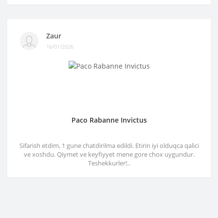
Zaur
16/01/2026
Paco Rabanne Invictus
Sifarish etdim, 1 gune chatdirilma edildi. Etirin iyi olduqca qalici
ve xoshdu. Qiymet ve keyfiyyet mene gore chox uygundur.
Teshekkurler!..