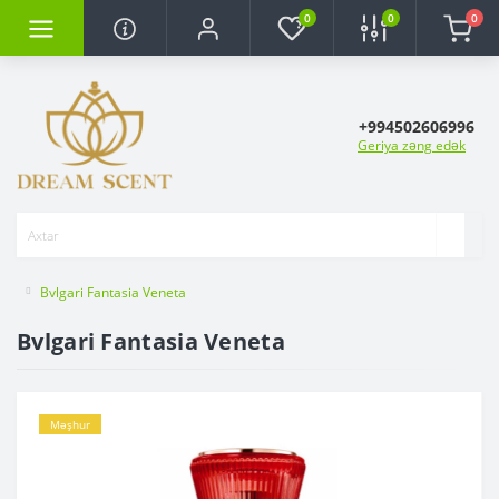
0
0
0
+994502606996
Geriya zəng edək
Bvlgari Fantasia Veneta
Bvlgari Fantasia Veneta
Məşhur