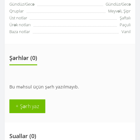
Gündüz/Gecə
Gündüz/Gecə
Qruplar
Meyvəli, Şipr
Üst notlar
Şaftalı
Ürək notları
Paçuli
Baza notlar
Vanil
Şərhlər (0)
Bu məhsul üçün şərh yazılmayıb.
+ Şərh yaz
Suallar
(0)