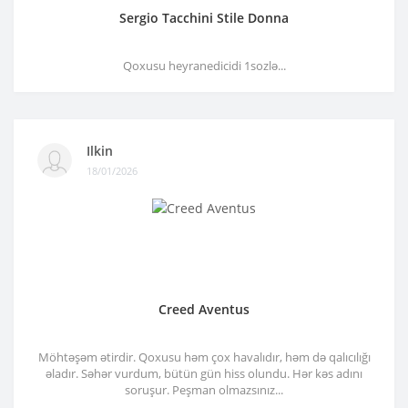
Sergio Tacchini Stile Donna
Qoxusu heyranedicidi 1sozlə...
Ilkin
18/01/2026
Creed Aventus
Möhtəşəm ətirdir. Qoxusu həm çox havalıdır, həm də qalıcılığı
əladır. Səhər vurdum, bütün gün hiss olundu. Hər kəs adını
soruşur. Peşman olmazsınız...