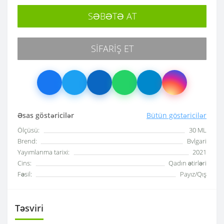
SƏBƏTƏ AT
SIFARIŞ ET
Əsas göstəricilər
Bütün göstəricilər
Ölçüsü:
30 ML
Brend:
Bvlgari
Yayımlanma tarixi:
2021
Cins:
Qadın ətirləri
Fəsil:
Payız/Qış
Təsviri