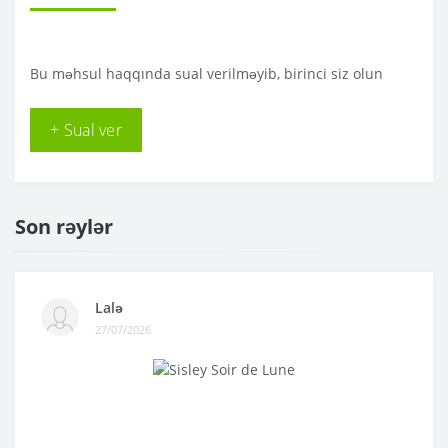
Bu məhsul haqqında sual verilməyib, birinci siz olun
+ Sual ver
Son rəylər
Lalə
27/07/2026