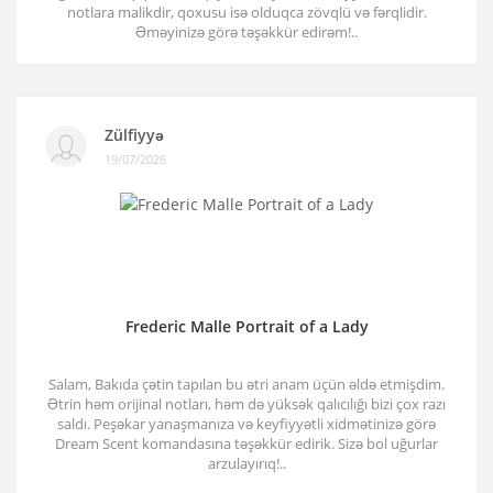
notlara malikdir, qoxusu isə olduqca zövqlü və fərqlidir.
Əməyinizə görə təşəkkür edirəm!..
Zülfiyyə
19/07/2026
Frederic Malle Portrait of a Lady
Salam, Bakıda çətin tapılan bu ətri anam üçün əldə etmişdim.
Ətrin həm orijinal notları, həm də yüksək qalıcılığı bizi çox razı
saldı. Peşəkar yanaşmanıza və keyfiyyətli xidmətinizə görə
Dream Scent komandasına təşəkkür edirik. Sizə bol uğurlar
arzulayırıq!..