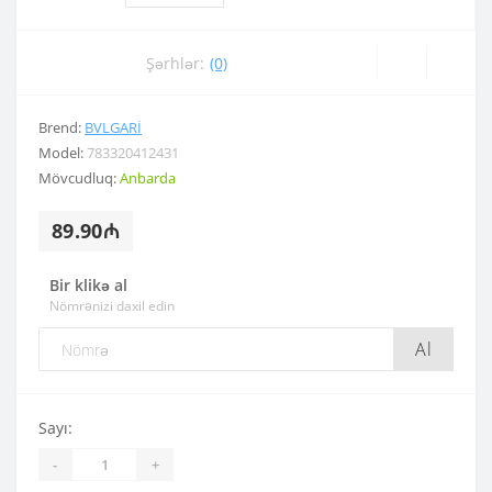
Şərhlər:
(0)
Brend:
BVLGARI
Model:
783320412431
Mövcudluq:
Anbarda
89.90₼
Bir klikə al
Nömrənizi daxil edin
Al
Sayı:
-
+