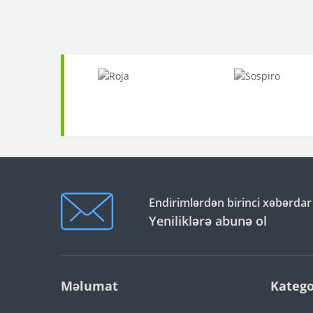
Endirimlərdən birinci xəbərdar
Yeniliklərə abunə ol
Məlumat
Katego