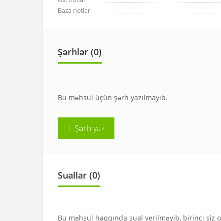
Baza notlar
Şərhlər (0)
Bu məhsul üçün şərh yazılmayıb.
+ Şərh yaz
Suallar
(0)
Bu məhsul haqqında sual verilməyib, birinci siz 