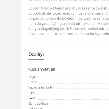
Bvlgari Allegra Magnifying Musk Essence zəriflik 
dəbdəbəli ətir çiçək, ağac və müşk notlarının mür
torpaq alt tonları ilə böyüdülmüş, zərif və rahat
həm də gecə üçün çox yönlü bir qoxu edir və qalıc
Allegra Magnifying Musk Essence istənilən ətir q
ünvanınız olan DreamScent.Az-da bu incə yaradıcı
Özəlliyi
XÜSUSIYYƏTLƏR
Ölçüsü
Brend
Yayımlanma tarixi
Cins
Fəsil
Gündüz/Gecə
Üst notlar