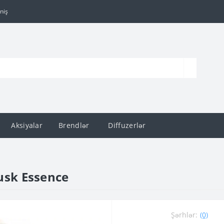
niş
Aksiyalar
Brendlər
Diffuzerlər
usk Essence
Şərhlər:
(0)