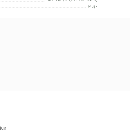
Müşk
olun