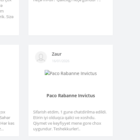
və
am
ik. Sizə
Zaur
16/01/2026
Paco Rabanne Invictus
çox
Sifarish etdim, 1 gune chatdirilma edildi.
. Səhər
Etirin iyi olduqca qalici ve xoshdu.
 Hər kəs
Qiymet ve keyfiyyet mene gore chox
...
uygundur. Teshekkurler!..