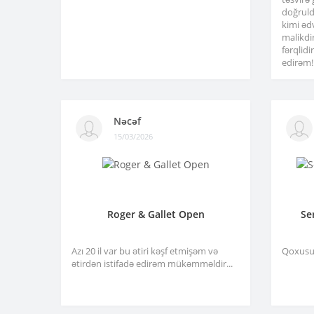
doğruld
kimi əd
malikdi
fərqlid
edirəm!.
Nəcəf
15/03/2026
Roger & Gallet Open
Se
Azı 20 il var bu ətiri kəşf etmişəm və
Qoxusu 
ətirdən istifadə edirəm mükəmməldir...