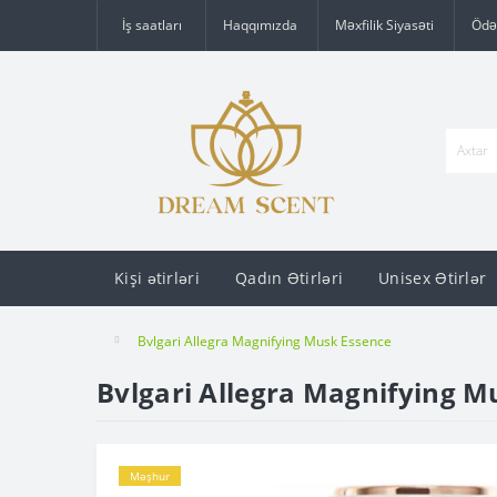
İş saatları
Haqqımızda
Məxfilik Siyasəti
Ödə
Kişi ətirləri
Qadın Ətirləri
Unisex Ətirlər
Bvlgari Allegra Magnifying Musk Essence
Bvlgari Allegra Magnifying M
Məşhur