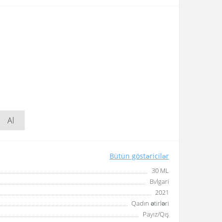
Al
Bütün göstəricilər
30 ML
Bvlgari
2021
Qadın ətirləri
Payız/Qış