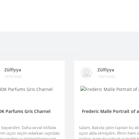
Zülfiyyə
Zülfiyyə
19/07/2026
19/07/2026
DK Parfums Gris Charnel
Frederic Malle Portrait of 
x bəyəndim. Daha əvvəl istifadə
Salam, Bakıda çətin tapılan bu ə
im üçün seçim edərkən saytdakı
üçün əldə etmişdim. Ətrin həm or
 güvəndim və gözləntilərim tam
notları, həm də yüksək qalıcılığı b