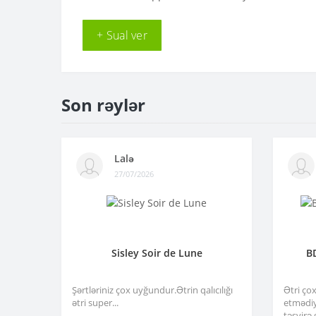
+ Sual ver
Son rəylər
Lalə
27/07/2026
Sisley Soir de Lune
B
Şərtləriniz çox uyğundur.Ətrin qalıcılığı
Ətri ço
ətri super...
etmədiy
təsvirə