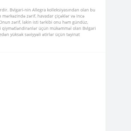
dir. Bvlgari-nin Allegra kolleksiyasından olan bu
n mərkəzində zərif, havadar çiçəklər və incə
Onun zərif, lakin isti tərkibi onu həm gündüz,
sini qiymətləndirənlər üçün mükəmməl olan Bvlgari
ən yüksək səviyyəli ətirlər üçün təyinat