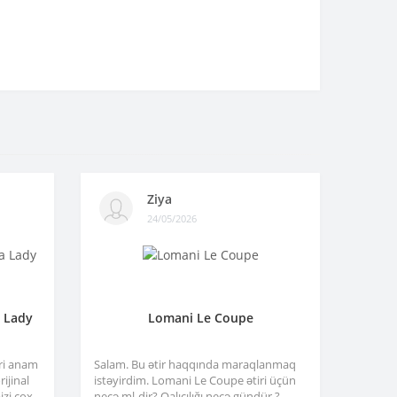
Ziya
24/05/2026
a Lady
Lomani Le Coupe
tri anam
Salam. Bu ətir haqqında maraqlanmaq
ijinal
istəyirdim. Lomani Le Coupe ətiri üçün
izi çox
neçə ml-dir? Qalıcılığı neçə gündür ?..