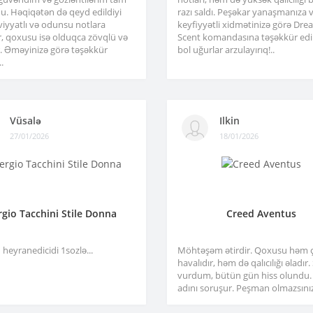
u. Həqiqətən də qeyd edildiyi
razı saldı. Peşəkar yanaşmanıza 
viyyatlı və odunsu notlara
keyfiyyətli xidmətinizə görə Dre
r, qoxusu isə olduqca zövqlü və
Scent komandasına təşəkkür edir
ir. Əməyinizə görə təşəkkür
bol uğurlar arzulayırıq!..
.
Vüsalə
Ilkin
27/01/2026
18/01/2026
rgio Tacchini Stile Donna
Creed Aventus
heyranedicidi 1sozlə...
Möhtəşəm ətirdir. Qoxusu həm 
havalıdır, həm də qalıcılığı əladır
vurdum, bütün gün hiss olundu.
adını soruşur. Peşman olmazsınız