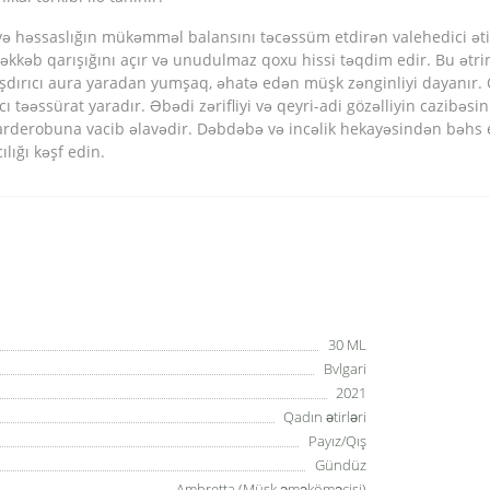
və həssaslığın mükəmməl balansını təcəssüm etdirən valehedici ətir
əkkəb qarışığını açır və unudulmaz qoxu hissi təqdim edir. Bu ətri
laşdırıcı aura yaradan yumşaq, əhatə edən müşk zənginliyi dayanır. 
ı təəssürat yaradır. Əbədi zərifliyi və qeyri-adi gözəlliyin cazibə
arderobuna vacib əlavədir. Dəbdəbə və incəlik hekayəsindən bəhs ed
lığı kəşf edin.
30 ML
Bvlgari
2021
Qadın ətirləri
Payız/Qış
Gündüz
Ambretta (Müşk əməköməcisi)