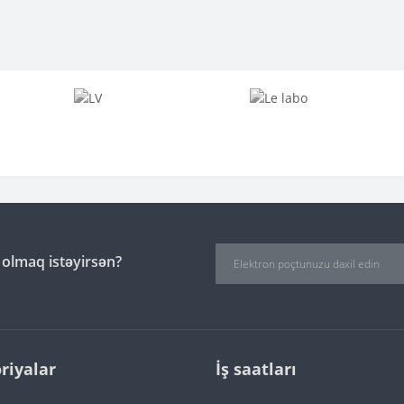
 olmaq istəyirsən?
riyalar
İş saatları