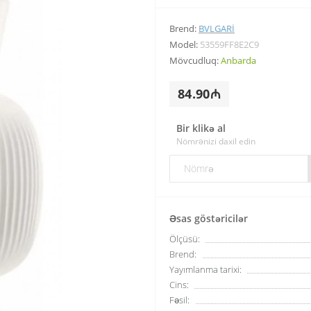
Brend:
BVLGARI
Model:
53559FF8E2C9
Mövcudluq:
Anbarda
84.90₼
Bir klikə al
Nömrənizi daxil edin
Əsas göstəricilər
Ölçüsü:
Brend:
Yayımlanma tarixi:
Cins:
Fəsil: