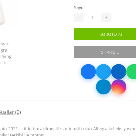
Sayı:
-
+
SƏBƏTƏ AT
SIFARIŞ ET
Suallar
(0)
in 2021-ci ildə buraxılmış lüks ətir xətti olan Allegra kolleksiyasın
al tərkibi ilə tanınır.