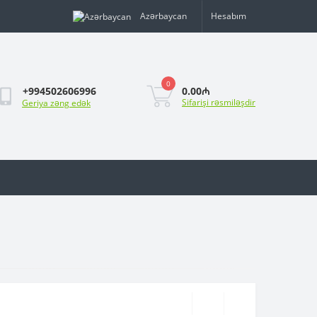
Azərbaycan
Hesabım
0
0.00₼
+994502606996
Sifarişi rəsmiləşdir
Geriya zəng edək