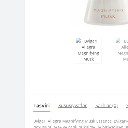
Təsviri
Xüsusiyyətlər
Şərhlər (0)
Bvlgari Allegra Magnifying Musk Essence, Bvlgari-n
qoxusunu təzə və canlı bükülmə ilə birləşdirən unik