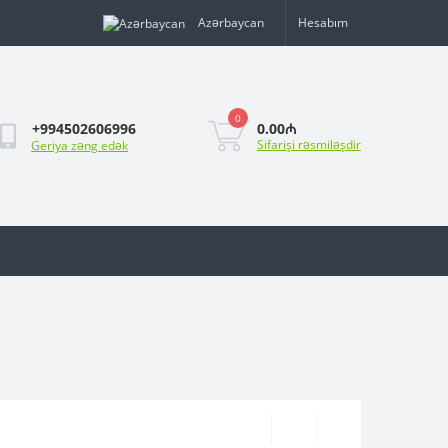
Azərbaycan
Hesabım
0
0.00₼
+994502606996
Sifarişi rəsmiləşdir
Geriya zəng edək