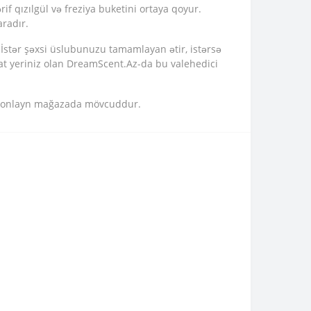
if qızılgül və freziya buketini ortaya qoyur.
aradır.
stər şəxsi üslubunuzu tamamlayan ətir, istərsə
inat yeriniz olan DreamScent.Az-da bu valehedici
çün onlayn mağazada mövcuddur.