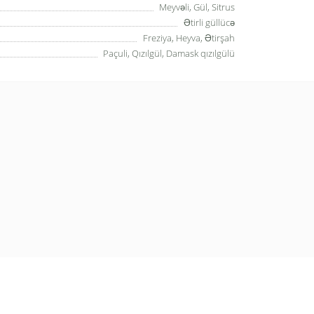
Meyvəli, Gül, Sitrus
Ətirli güllücə
Freziya, Heyva, Ətirşah
Paçuli, Qızılgül, Damask qızılgülü