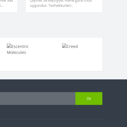
 Hər kəs
Qiymet ve keyfiyyet mene gore chox
...
uygundur. Teshekkurler!..
Ok