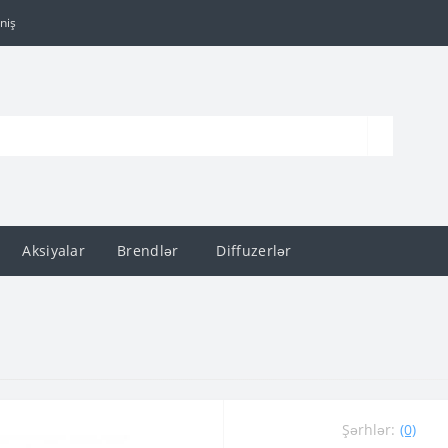
niş
Aksiyalar
Brendlər
Diffuzerlər
Şərhlər:
(0)