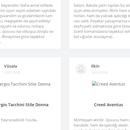
x bəyəndim. Daha əvvəl istifadə
Salam, Bakıda çətin tapılan bu ə
im üçün seçim edərkən saytdakı
üçün əldə etmişdim. Ətrin həm or
 güvəndim və gözləntilərim tam
notları, həm də yüksək qalıcılığı b
u. Həqiqətən də qeyd edildiyi
razı saldı. Peşəkar yanaşmanıza 
viyyatlı və odunsu notlara
keyfiyyətli xidmətinizə görə Dre
r, qoxusu isə olduqca zövqlü və
Scent komandasına təşəkkür edir
ir. Əməyinizə görə təşəkkür
bol uğurlar arzulayırıq!..
.
Vüsalə
Ilkin
27/01/2026
18/01/2026
rgio Tacchini Stile Donna
Creed Aventus
heyranedicidi 1sozlə...
Möhtəşəm ətirdir. Qoxusu həm 
havalıdır, həm də qalıcılığı əladır