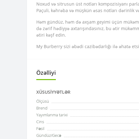
Noxud və sitrusun üst notları kompozisiyanı parlaq,
Paçuli, kəhrəba və müşkün əsas notları dərinlik və
Həm gündüz, həm də axşam geyimi üçün mükəmməl 
də zərif hədiyyə axtarışındasınız, bu ətir mükəmm
ətiri kəşf edin.
My Burberry sizi əbədi cazibədarlığı ilə əhatə e
Özəlliyi
XÜSUSIYYƏTLƏR
Ölçüsü
Brend
Yayımlanma tarixi
Cins
Fəsil
Gündüz/Gecə