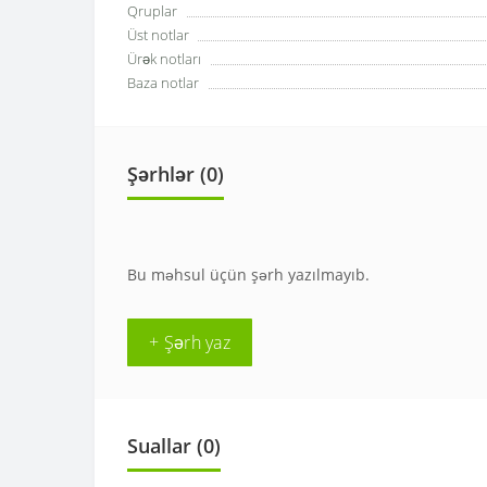
Qruplar
Üst notlar
Ürək notları
Baza notlar
Şərhlər (0)
Bu məhsul üçün şərh yazılmayıb.
+ Şərh yaz
Suallar
(0)