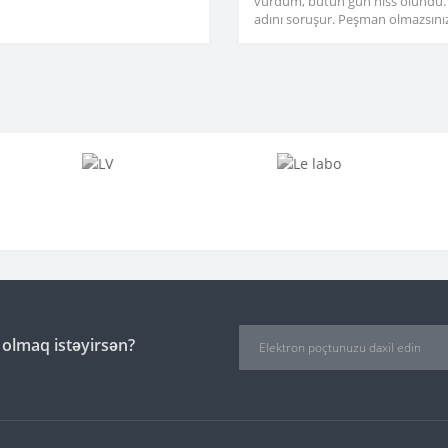
vurdum, bütün gün hiss olundu.
adını soruşur. Peşman olmazsınız
 olmaq istəyirsən?