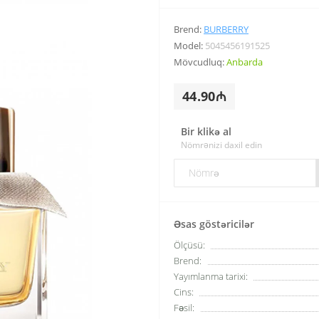
Brend:
BURBERRY
Model:
5045456191525
Mövcudluq:
Anbarda
44.90₼
Bir klikə al
Nömrənizi daxil edin
Əsas göstəricilər
Ölçüsü:
Brend:
Yayımlanma tarixi:
Cins:
Fəsil: