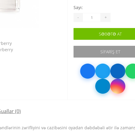
Sayı:
-
+
SƏBƏTƏ AT
SIFARIŞ ET
Suallar
(0)
dlərinin zərifliyini və cazibəsini oyadan dəbdəbəli ətir ilə zamansı