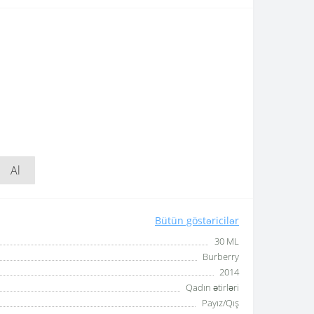
Al
Bütün göstəricilər
30 ML
Burberry
2014
Qadın ətirləri
Payız/Qış