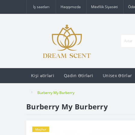
İş saatları
Haqqımızda
Məxfilik Siyasəti
Ödə
Kişi ətirləri
Qadın Ətirləri
Unisex Ətirlər
Burberry My Burberry
Burberry My Burberry
Məşhur