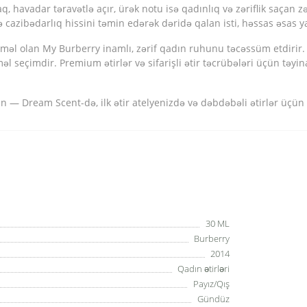
 havadar təravətlə açır, ürək notu isə qadınlıq və zəriflik saçan zər
 cazibədarlıq hissini təmin edərək dəridə qalan isti, həssas əsas y
olan My Burberry inamlı, zərif qadın ruhunu təcəssüm etdirir. İ
əl seçimdir. Premium ətirlər və sifarişli ətir təcrübələri üçün təy
tsin — Dream Scent-də, ilk ətir atelyenizdə və dəbdəbəli ətirlər ü
30 ML
Burberry
2014
Qadın ətirləri
Payız/Qış
Gündüz