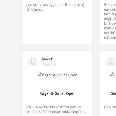
Şərtləriniz çox uyğundur.Ətrin qalıcılığı
Ətri ço
ətri super...
etmədiy
təsvirə
doğruld
kimi əd
malikdi
fərqlid
edirəm!.
Nəcəf
15/03/2026
Roger & Gallet Open
Se
Azı 20 il var bu ətiri kəşf etmişəm və
Qoxusu 
ətirdən istifadə edirəm mükəmməldir...