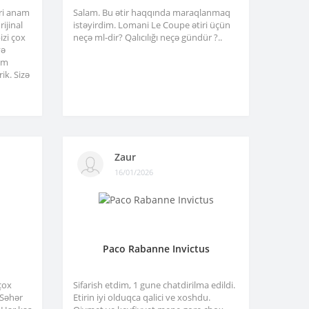
tri anam
Salam. Bu ətir haqqında maraqlanmaq
ijinal
istəyirdim. Lomani Le Coupe ətiri üçün
izi çox
neçə ml-dir? Qalıcılığı neçə gündür ?..
və
am
ik. Sizə
Zaur
16/01/2026
Paco Rabanne Invictus
çox
Sifarish etdim, 1 gune chatdirilma edildi.
. Səhər
Etirin iyi olduqca qalici ve xoshdu.