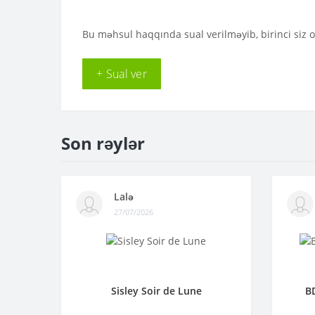
Bu məhsul haqqında sual verilməyib, birinci siz 
+ Sual ver
Son rəylər
Lalə
27/07/2026
Sisley Soir de Lune
B