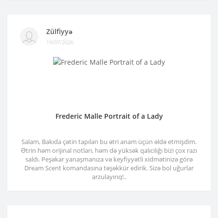
Zülfiyyə
19/07/2026
Frederic Malle Portrait of a Lady
Salam, Bakıda çətin tapılan bu ətri anam üçün əldə etmişdim.
Ətrin həm orijinal notları, həm də yüksək qalıcılığı bizi çox razı
saldı. Peşəkar yanaşmanıza və keyfiyyətli xidmətinizə görə
Dream Scent komandasına təşəkkür edirik. Sizə bol uğurlar
arzulayırıq!..