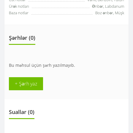
Ürək notları
Ənbər, Labdanum
Baza notlar
Boz ənbər, Müşk
Şərhlər (0)
Bu məhsul üçün şərh yazılmayıb.
+ Şərh yaz
Suallar
(0)