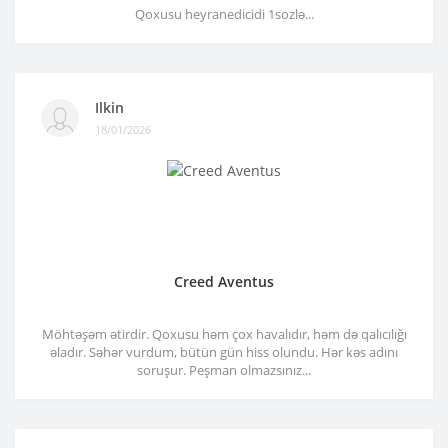
Qoxusu heyranedicidi 1sozlə...
Ilkin
18/01/2026
Creed Aventus
Möhtəşəm ətirdir. Qoxusu həm çox havalıdır, həm də qalıcılığı
əladır. Səhər vurdum, bütün gün hiss olundu. Hər kəs adını
soruşur. Peşman olmazsınız...