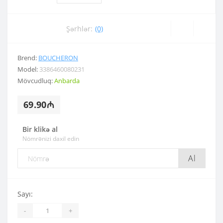
Şərhlər:
(0)
Brend:
BOUCHERON
Model:
3386460080231
Mövcudluq:
Anbarda
69.90₼
Bir klikə al
Nömrənizi daxil edin
Al
Sayı:
-
+