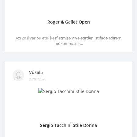
Roger & Gallet Open
Azı 20 il var bu ətiri kəşf etmişəm və ətirdən istifadə edirəm
mükəmməldir...
Vüsalə
27/01/2026
Sergio Tacchini Stile Donna