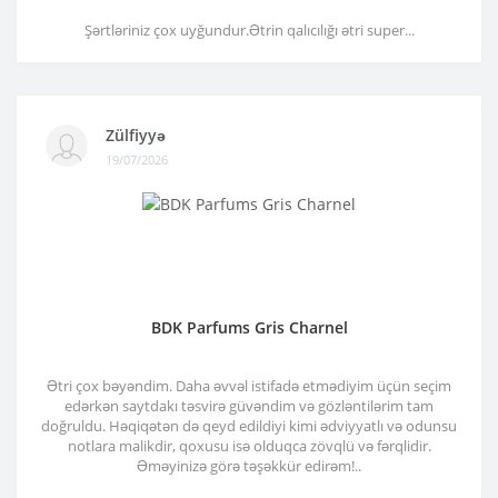
Şərtləriniz çox uyğundur.Ətrin qalıcılığı ətri super...
Zülfiyyə
19/07/2026
BDK Parfums Gris Charnel
Ətri çox bəyəndim. Daha əvvəl istifadə etmədiyim üçün seçim
edərkən saytdakı təsvirə güvəndim və gözləntilərim tam
doğruldu. Həqiqətən də qeyd edildiyi kimi ədviyyatlı və odunsu
notlara malikdir, qoxusu isə olduqca zövqlü və fərqlidir.
Əməyinizə görə təşəkkür edirəm!..