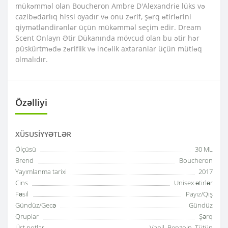
mükəmməl olan Boucheron Ambre D'Alexandrie lüks və
cazibədarlıq hissi oyadır və onu zərif, şərq ətirlərini
qiymətləndirənlər üçün mükəmməl seçim edir. Dream
Scent Onlayn Ətir Dükanında mövcud olan bu ətir hər
püskürtmədə zəriflik və incəlik axtaranlar üçün mütləq
olmalıdır.
Özəlliyi
XÜSUSIYYƏTLƏR
Ölçüsü
30 ML
Brend
Boucheron
Yayımlanma tarixi
2017
Cins
Unisex ətirlər
Fəsil
Payız/Qış
Gündüz/Gecə
Gündüz
Qruplar
Şərq
Üst notlar
Vanil, Benzoin, Tütün