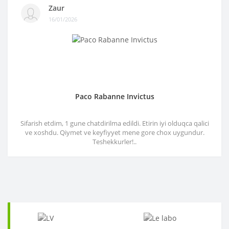
Zaur
16/01/2026
Paco Rabanne Invictus
Sifarish etdim, 1 gune chatdirilma edildi. Etirin iyi olduqca qalici
ve xoshdu. Qiymet ve keyfiyyet mene gore chox uygundur.
Teshekkurler!..