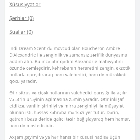
Xüsusiyyətlər
Şərhlər (0)
Suallar
(0)
İndi Dream Scent-də mövcud olan Boucheron Ambre
D'Alexandrie ilə zənginlik və zamansız zəriflik dünyasına
addım atın. Bu incə ətir qədim Alexandrie mahiyyətini
özündə cəmləşdirir, kəhrəbanın hərarətini zəngin, ekzotik
notlarla qarışdıraraq həm valehedici, həm də mürəkkəb
qoxu yaradır.
Ətir sitrus və çiçək notlarının valehedici qarışığı ilə açılır
və ətrin ürəyinin açılmasına zəmin yaradır. Ətir inkişaf
etdikcə, vanilin şirinliyi və mirra zənginliyi ilə müşayiət
olunan isti, həssas kəhrəba mərkəzi yer tutur. Dərin,
qatranlı baza dəridə qalıcı təsir bağışlayaraq həm hamar,
həm də məstedicidir.
Axşam geyimi və ya hər hansı bir xüsusi hadisə üçün