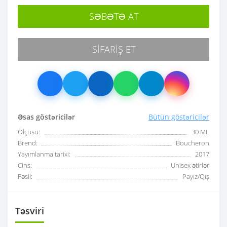
SƏBƏTƏ AT
SIFARIŞ ET
Əsas göstəricilər
Bütün göstəricilər
Ölçüsü:
30 ML
Brend:
Boucheron
Yayımlanma tarixi:
2017
Cins:
Unisex ətirlər
Fəsil:
Payız/Qış
Təsviri