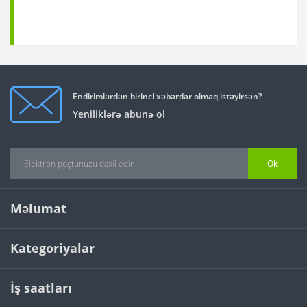
Endirimlərdən birinci xəbərdar olmaq istəyirsən?
Yeniliklərə abunə ol
Ok
Məlumat
Kategoriyalar
İş saatları