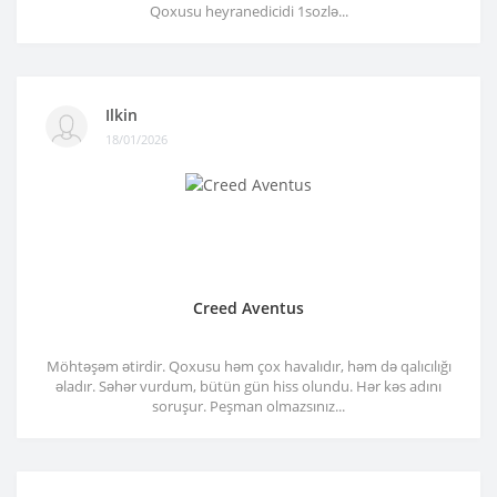
Qoxusu heyranedicidi 1sozlə...
Ilkin
18/01/2026
Creed Aventus
Möhtəşəm ətirdir. Qoxusu həm çox havalıdır, həm də qalıcılığı
əladır. Səhər vurdum, bütün gün hiss olundu. Hər kəs adını
soruşur. Peşman olmazsınız...