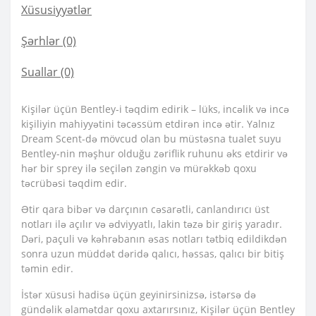
Xüsusiyyətlər
Şərhlər (0)
Suallar
(0)
Kişilər üçün Bentley-i təqdim edirik – lüks, incəlik və incə
kişiliyin mahiyyətini təcəssüm etdirən incə ətir. Yalnız
Dream Scent-də mövcud olan bu müstəsna tualet suyu
Bentley-nin məşhur olduğu zəriflik ruhunu əks etdirir və
hər bir sprey ilə seçilən zəngin və mürəkkəb qoxu
təcrübəsi təqdim edir.
Ətir qara bibər və darçının cəsarətli, canlandırıcı üst
notları ilə açılır və ədviyyatlı, lakin təzə bir giriş yaradır.
Dəri, paçuli və kəhrəbanın əsas notları tətbiq edildikdən
sonra uzun müddət dəridə qalıcı, həssas, qalıcı bir bitiş
təmin edir.
İstər xüsusi hadisə üçün geyinirsinizsə, istərsə də
gündəlik əlamətdar qoxu axtarırsınız, Kişilər üçün Bentley