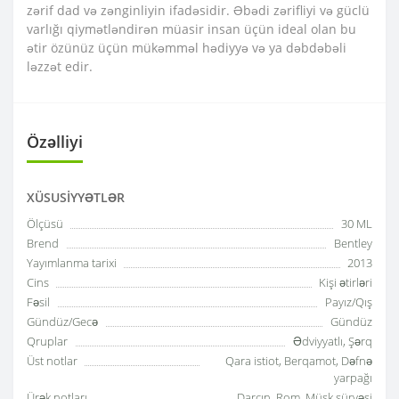
zərif dad və zənginliyin ifadəsidir. Əbədi zərifliyi və güclü
varlığı qiymətləndirən müasir insan üçün ideal olan bu
ətir özünüz üçün mükəmməl hədiyyə və ya dəbdəbəli
ləzzət edir.
Özəlliyi
XÜSUSIYYƏTLƏR
Ölçüsü
30 ML
Brend
Bentley
Yayımlanma tarixi
2013
Cins
Kişi ətirləri
Fəsil
Payız/Qış
Gündüz/Gecə
Gündüz
Qruplar
Ədviyyatlı, Şərq
Üst notlar
Qara istiot, Berqamot, Dəfnə
yarpağı
Ürək notları
Darçın, Rom, Müşk sürvəsi