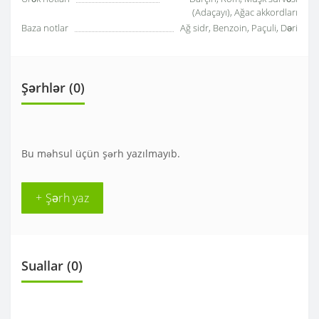
(Adaçayı), Ağac akkordları
Baza notlar
Ağ sidr, Benzoin, Paçuli, Dəri
Şərhlər (0)
Bu məhsul üçün şərh yazılmayıb.
+ Şərh yaz
Suallar
(0)