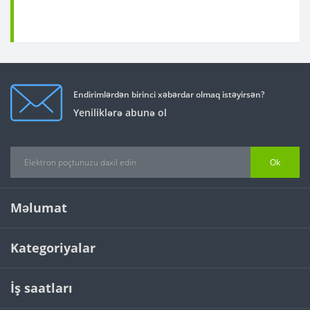
Endirimlərdən birinci xəbərdar olmaq istəyirsən?
Yeniliklərə abunə ol
Ok
Məlumat
Kategoriyalar
İş saatları