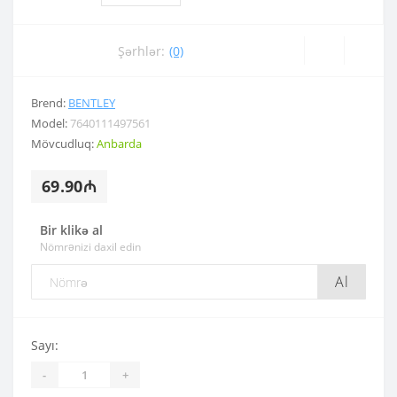
Şərhlər:
(0)
Brend:
BENTLEY
Model:
7640111497561
Mövcudluq:
Anbarda
69.90₼
Bir klikə al
Nömrənizi daxil edin
Al
Sayı:
-
+