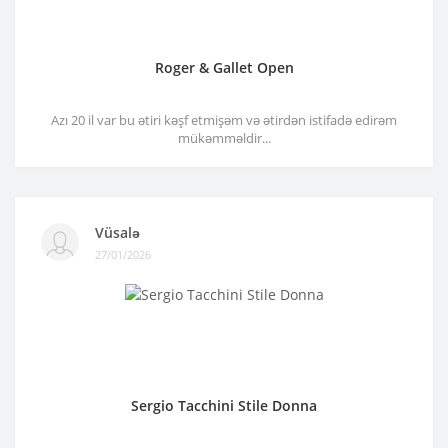
Roger & Gallet Open
Azı 20 il var bu ətiri kəşf etmişəm və ətirdən istifadə edirəm
mükəmməldir...
Vüsalə
27/01/2026
Sergio Tacchini Stile Donna