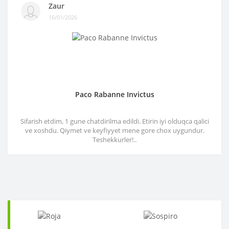
Zaur
16/01/2026
Paco Rabanne Invictus
Sifarish etdim, 1 gune chatdirilma edildi. Etirin iyi olduqca qalici
ve xoshdu. Qiymet ve keyfiyyet mene gore chox uygundur.
Teshekkurler!..