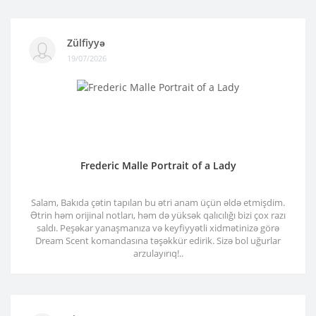
Zülfiyyə
19/07/2026
Frederic Malle Portrait of a Lady
Salam, Bakıda çətin tapılan bu ətri anam üçün əldə etmişdim.
Ətrin həm orijinal notları, həm də yüksək qalıcılığı bizi çox razı
saldı. Peşəkar yanaşmanıza və keyfiyyətli xidmətinizə görə
Dream Scent komandasına təşəkkür edirik. Sizə bol uğurlar
arzulayırıq!..