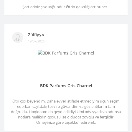
Şərtləriniz çox uyğundur.Ətrin qalıcılığı ətri super...
Zülfiyyə
19/07/2026
BDK Parfums Gris Charnel
Ətri çox bəyəndim. Daha əvvəl istifadə etmədiyim üçün seçim
edərkən saytdakı təsvirə güvəndim və gözləntilərim tam
doğruldu. Həqiqətən də qeyd edildiyi kimi ədviyyatlı və odunsu
notlara malikdir, qoxusu isə olduqca zövqlü və fərqlidir.
Əməyinizə görə təşəkkür edirəm!..