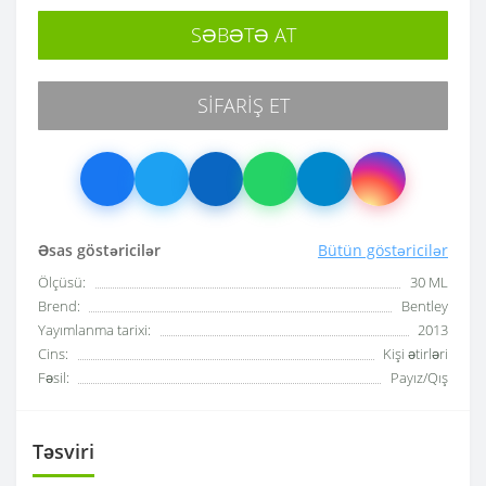
SƏBƏTƏ AT
SIFARIŞ ET
Əsas göstəricilər
Bütün göstəricilər
Ölçüsü:
30 ML
Brend:
Bentley
Yayımlanma tarixi:
2013
Cins:
Kişi ətirləri
Fəsil:
Payız/Qış
Təsviri