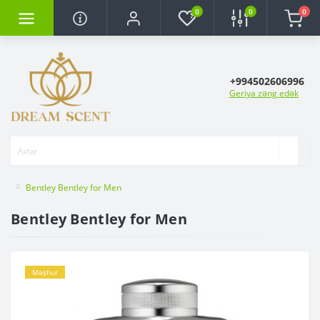
0
0
0
+994502606996
Geriya zəng edək
Bentley Bentley for Men
Bentley Bentley for Men
Məşhur