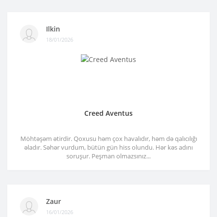
Ilkin
18/01/2026
Creed Aventus
Möhtəşəm ətirdir. Qoxusu həm çox havalıdır, həm də qalıcılığı
əladır. Səhər vurdum, bütün gün hiss olundu. Hər kəs adını
soruşur. Peşman olmazsınız...
Zaur
16/01/2026