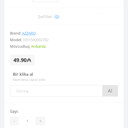
Şərhlər:
(0)
Brend:
AZZARO
Model:
3351500002702
Mövcudluq:
Anbarda
49.90₼
Bir klikə al
Nömrənizi daxil edin
Al
Sayı:
-
+