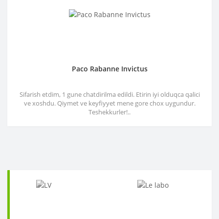
Paco Rabanne Invictus
Sifarish etdim, 1 gune chatdirilma edildi. Etirin iyi olduqca qalici
ve xoshdu. Qiymet ve keyfiyyet mene gore chox uygundur.
Teshekkurler!..