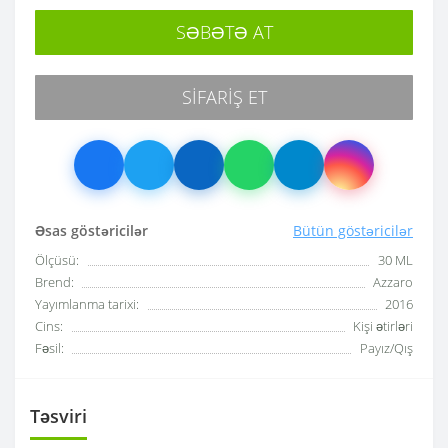
SƏBƏTƏ AT
SIFARIŞ ET
Əsas göstəricilər
Bütün göstəricilər
Ölçüsü:
30 ML
Brend:
Azzaro
Yayımlanma tarixi:
2016
Cins:
Kişi ətirləri
Fəsil:
Payız/Qış
Təsviri