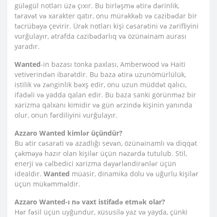
güləgül notları üzə çıxır. Bu birləşmə ətirə dərinlik,
təravət və xarakter qatır, onu mürəkkəb və cazibədar bir
təcrübəyə çevirir. Ürək notları kişi cəsarətini və zərifliyini
vurğulayır, ətrafda cazibədarlıq və özünəinam aurası
yaradır.
Wanted
-in bazası tonka paxlası, Amberwood və Haiti
vetiverindən ibarətdir. Bu baza ətirə uzunömürlülük,
istilik və zənginlik bəxş edir, onu uzun müddət qalıcı,
ifadəli və yadda qalan edir. Bu baza sanki görünməz bir
xarizma qalxanı kimidir və gün ərzində kişinin yanında
olur, onun fərdiliyini vurğulayır.
Azzaro Wanted kimlər üçündür?
Bu ətir cəsarəti və azadlığı sevən, özünəinamlı və diqqət
çəkməyə hazır olan kişilər üçün nəzərdə tutulub. Stil,
enerji və cəlbedici xarizma dəyərləndirənlər üçün
idealdır.
Wanted
müasir, dinamika dolu və uğurlu kişilər
üçün mükəmməldir.
Azzaro Wanted-ı nə vaxt istifadə etmək olar?
Hər fəsil üçün uyğundur, xüsusilə yaz və yayda, çünki