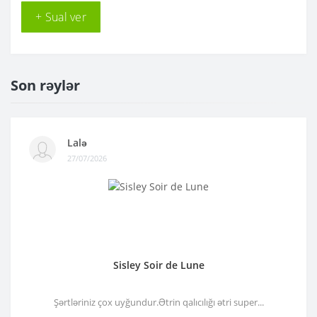
+ Sual ver
Son rəylər
Lalə
27/07/2026
Sisley Soir de Lune
Şərtləriniz çox uyğundur.Ətrin qalıcılığı ətri super...