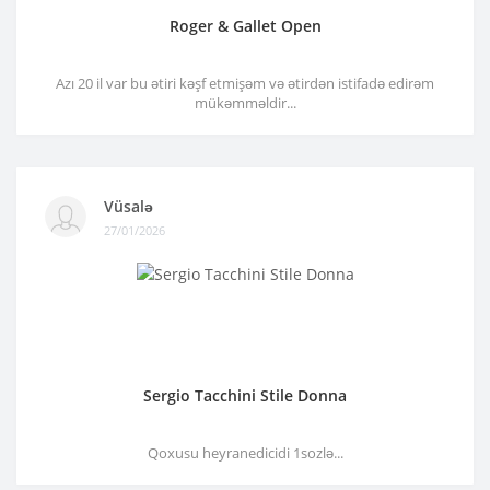
Roger & Gallet Open
Azı 20 il var bu ətiri kəşf etmişəm və ətirdən istifadə edirəm
mükəmməldir...
Vüsalə
27/01/2026
Sergio Tacchini Stile Donna
Qoxusu heyranedicidi 1sozlə...