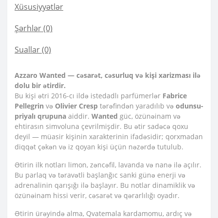
Xüsusiyyətlər
Şərhlər (0)
Suallar
(0)
Azzaro Wanted — cəsarət, cəsurluq və kişi xarizması ilə
dolu bir ətirdir.
Bu kişi ətri 2016-cı ildə istedadlı parfümerlər
Fabrice
Pellegrin
və
Olivier Cresp
tərəfindən yaradılıb və
odunsu-
priyalı qrupuna
aiddir.
Wanted
güc, özünəinam və
ehtirasın simvoluna çevrilmişdir. Bu ətir sadəcə qoxu
deyil — müasir kişinin xarakterinin ifadəsidir; qorxmadan
diqqət çəkən və iz qoyan kişi üçün nəzərdə tutulub.
Ətirin ilk notları limon, zəncəfil, lavanda və nanə ilə açılır.
Bu parlaq və təravətli başlanğıc sanki günə enerji və
adrenalinin qarışığı ilə başlayır. Bu notlar dinamiklik və
özünəinam hissi verir, cəsarət və qərarlılığı oyadır.
Ətirin ürəyində alma, Qvatemala kardamomu, ardıç və