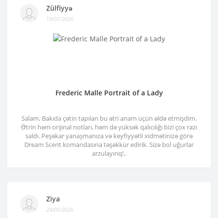
Zülfiyyə
19/07/2026
Frederic Malle Portrait of a Lady
Salam, Bakıda çətin tapılan bu ətri anam üçün əldə etmişdim.
Ətrin həm orijinal notları, həm də yüksək qalıcılığı bizi çox razı
saldı. Peşəkar yanaşmanıza və keyfiyyətli xidmətinizə görə
Dream Scent komandasına təşəkkür edirik. Sizə bol uğurlar
arzulayırıq!..
Ziya
24/05/2026