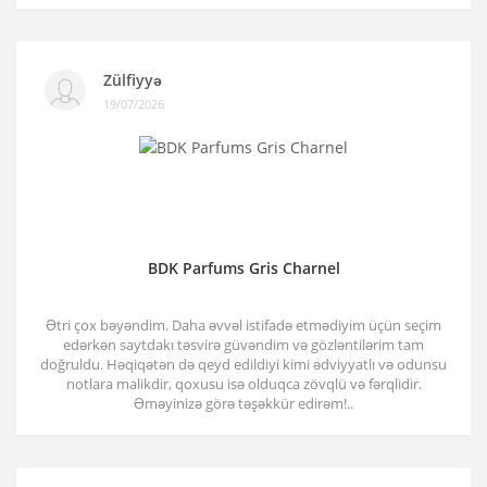
Zülfiyyə
19/07/2026
BDK Parfums Gris Charnel
Ətri çox bəyəndim. Daha əvvəl istifadə etmədiyim üçün seçim
edərkən saytdakı təsvirə güvəndim və gözləntilərim tam
doğruldu. Həqiqətən də qeyd edildiyi kimi ədviyyatlı və odunsu
notlara malikdir, qoxusu isə olduqca zövqlü və fərqlidir.
Əməyinizə görə təşəkkür edirəm!..