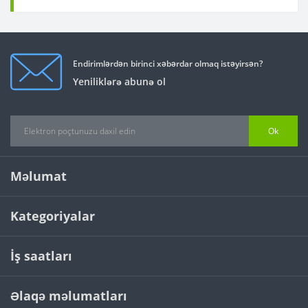
Endirimlərdən birinci xəbərdar olmaq istəyirsən?
Yeniliklərə abunə ol
Ok
Məlumat
Kategoriyalar
İş saatları
Əlaqə məlumatları