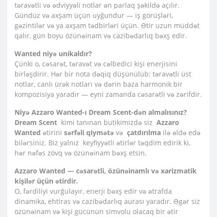
təravətli və ədviyyəli notlar ən parlaq şəkildə açılır.
Gündüz və axşam üçün uyğundur — iş görüşləri,
gəzintilər və ya axşam tədbirləri üçün. Ətir uzun müddət
qalır, gün boyu özünəinam və cazibədarlıq bəxş edir.
Wanted niyə unikaldır?
Çünki o, cəsarət, təravət və cəlbedici kişi enerjisini
birləşdirir. Hər bir nota dəqiq düşünülüb: təravətli üst
notlar, canlı ürək notları və dərin baza harmonik bir
kompozisiya yaradır — eyni zamanda cəsarətli və zərifdir.
Niyə Azzaro Wanted-ı Dream Scent-dən almalısınız?
Dream Scent
kimi tanınan butikimizdə siz
Azzaro
Wanted
ətirini
sərfəli qiymətə
və
çatdırılma
ilə əldə edə
bilərsiniz. Biz yalnız keyfiyyətli ətirlər təqdim edirik ki,
hər nəfəs zövq və özünəinam bəxş etsin.
Azzaro Wanted — cəsarətli, özünəinamlı və xarizmatik
kişilər üçün ətirdir.
O, fərdiliyi vurğulayır, enerji bəxş edir və ətrafda
dinamika, ehtiras və cazibədarlıq aurası yaradır. Əgər siz
özünəinam və kişi gücünün simvolu olacaq bir ətir