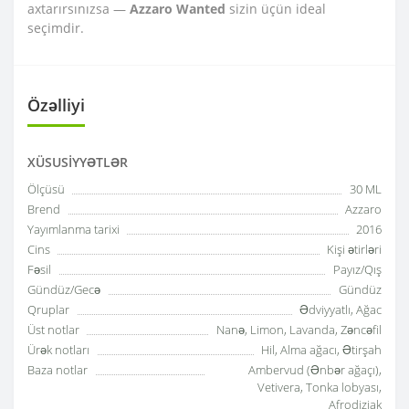
axtarırsınızsa —
Azzaro Wanted
sizin üçün ideal
seçimdir.
Özəlliyi
XÜSUSIYYƏTLƏR
Ölçüsü
30 ML
Brend
Azzaro
Yayımlanma tarixi
2016
Cins
Kişi ətirləri
Fəsil
Payız/Qış
Gündüz/Gecə
Gündüz
Qruplar
Ədviyyatlı, Ağac
Üst notlar
Nanə, Limon, Lavanda, Zəncəfil
Ürək notları
Hil, Alma ağacı, Ətirşah
Baza notlar
Ambervud (Ənbər ağaçı),
Vetivera, Tonka lobyası,
Afrodiziak