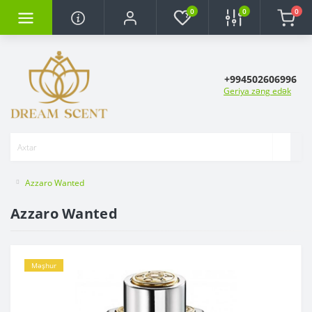
0
0
0
+994502606996
Geriya zəng edək
Azzaro Wanted
Azzaro Wanted
Məşhur