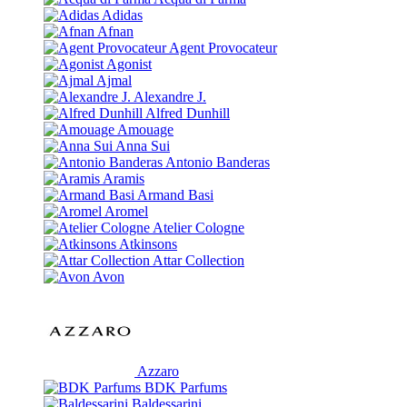
Adidas
Afnan
Agent Provocateur
Agonist
Ajmal
Alexandre J.
Alfred Dunhill
Amouage
Anna Sui
Antonio Banderas
Aramis
Armand Basi
Aromel
Atelier Cologne
Atkinsons
Attar Collection
Avon
Azzaro
BDK Parfums
Baldessarini