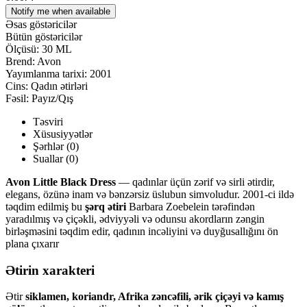
Notify me when available
Əsas göstəricilər
Bütün göstəricilər
Ölçüsü:
30 ML
Brend:
Avon
Yayımlanma tarixi:
2001
Cins:
Qadın ətirləri
Fəsil:
Payız/Qış
Təsviri
Xüsusiyyətlər
Şərhlər (0)
Suallar
(0)
Avon Little Black Dress
— qadınlar üçün zərif və sirli ətirdir,
elegans, özünə inam və bənzərsiz üslubun simvoludur. 2001-ci ildə
təqdim edilmiş bu
şərq ətiri
Barbara Zoebelein tərəfindən
yaradılmış və çiçəkli, ədviyyəli və odunsu akordların zəngin
birləşməsini təqdim edir, qadının incəliyini və duyğusallığını ön
plana çıxarır
Ətirin xarakteri
Ətir
siklamen, koriandr, Afrika zəncəfili, ərik çiçəyi və kamış