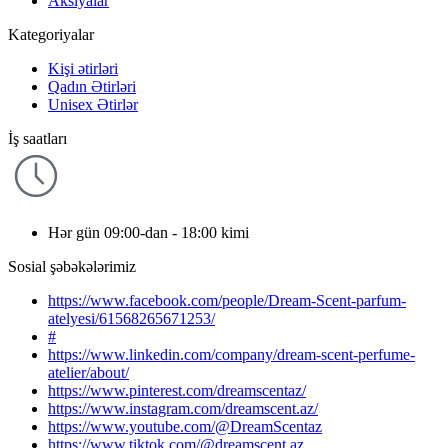
Aksiyalar
Kategoriyalar
Kişi ətirləri
Qadın Ətirləri
Unisex Ətirlər
İş saatları
Hər gün 09:00-dan - 18:00 kimi
Sosial şəbəkələrimiz
https://www.facebook.com/people/Dream-Scent-parfum-
atelyesi/61568265671253/
#
https://www.linkedin.com/company/dream-scent-perfume-
atelier/about/
https://www.pinterest.com/dreamscentaz/
https://www.instagram.com/dreamscent.az/
https://www.youtube.com/@DreamScentaz
https://www.tiktok.com/@dreamscent.az