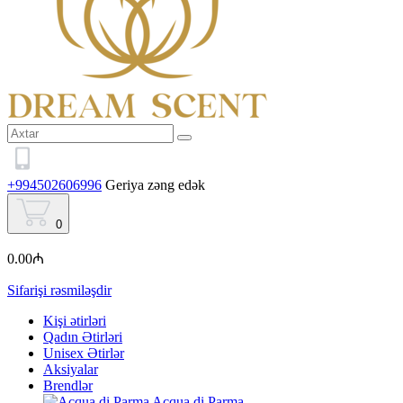
+994502606996
Geriya zəng edək
0
0.00₼
Sifarişi rəsmiləşdir
Kişi ətirləri
Qadın Ətirləri
Unisex Ətirlər
Aksiyalar
Brendlər
Acqua di Parma