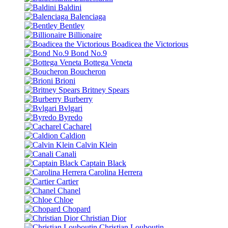
Baldini
Balenciaga
Bentley
Billionaire
Boadicea the Victorious
Bond No.9
Bottega Veneta
Boucheron
Brioni
Britney Spears
Burberry
Bvlgari
Byredo
Cacharel
Caldion
Calvin Klein
Canali
Captain Black
Carolina Herrera
Cartier
Chanel
Chloe
Chopard
Christian Dior
Christian Louboutin