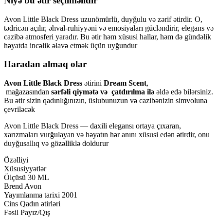
Niyə bu ətir seçilməlidir
Avon Little Black Dress uzunömürlü, duyğulu və zərif ətirdir. O,
tədricən açılır, əhval-ruhiyyəni və emosiyaları gücləndirir, elegans və
cazibə atmosferi yaradır. Bu ətir həm xüsusi hallar, həm də gündəlik
həyatda incəlik əlavə etmək üçün uyğundur
Haradan almaq olar
Avon Little Black Dress
ətirini
Dream Scent
,
mağazasından
sərfəli qiymətə və çatdırılma ilə
əldə edə bilərsiniz.
Bu ətir sizin qadınlığınızın, üslubunuzun və cazibənizin simvoluna
çevriləcək
Avon Little Black Dress — daxili elegansı ortaya çıxaran,
xarızmaları vurğulayan və həyatın hər anını xüsusi edən ətirdir, onu
duyğusallıq və gözəlliklə doldurur
Özəlliyi
Xüsusiyyətlər
Ölçüsü
30 ML
Brend
Avon
Yayımlanma tarixi
2001
Cins
Qadın ətirləri
Fəsil
Payız/Qış