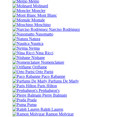
Memo
Molinard
Moncler
Mont Blanc
Montale
Moschino
Narciso Rodriguez
Nasomatto
Natura
Nautica
Nejma
Nina Ricci
Nishane
Nomenclature
Oriflame
Orto Parisi
Paco Rabanne
Parfums De Marly
Paris Hilton
Penhaligon's
Pierre Balmain
Prada
Puma
Ralph Lauren
Ramon Molvizar