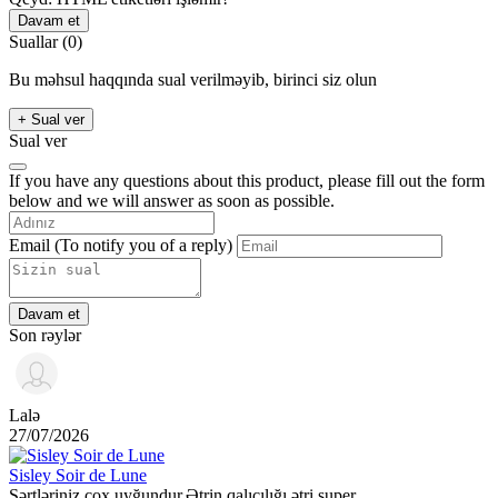
Davam et
Suallar
(0)
Bu məhsul haqqında sual verilməyib, birinci siz olun
+ Sual ver
Sual ver
If you have any questions about this product, please fill out the form
below and we will answer as soon as possible.
Email
(To notify you of a reply)
Davam et
Son rəylər
Lalə
27/07/2026
Sisley Soir de Lune
Şərtləriniz çox uyğundur.Ətrin qalıcılığı ətri super...