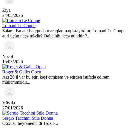
Ziya
24/05/2026
Lomani Le Coupe
Salam. Bu ətir haqqında maraqlanmaq istəyirdim. Lomani Le Coupe
ətiri üçün neçə ml-dir? Qalıcılığı neçə gündür ?..
Nəcəf
15/03/2026
Roger & Gallet Open
Azı 20 il var bu ətiri kəşf etmişəm və ətirdən istifadə edirəm
mükəmməldir...
Vüsalə
27/01/2026
Sergio Tacchini Stile Donna
Qoxusu heyranedicidi 1sozlə...