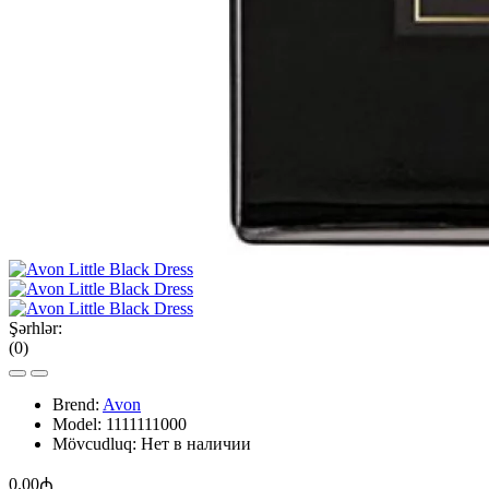
Şərhlər:
(0)
Brend:
Avon
Model:
1111111000
Mövcudluq:
Нет в наличии
0.00₼