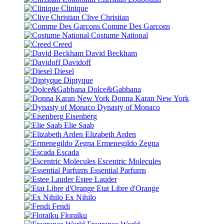
Clinique
Clive Christian
Comme Des Garcons
Costume National
Creed
David Beckham
Davidoff
Diesel
Diptyque
Dolce&Gabbana
Donna Karan New York
Dynasty of Monaco
Eisenberg
Elie Saab
Elizabeth Arden
Ermenegildo Zegna
Escada
Escentric Molecules
Essential Parfums
Estee Lauder
Etat Libre d'Orange
Ex Nihilo
Fendi
Floraïku