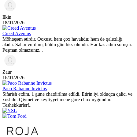
Ilkin
18/01/2026
Creed Aventus
Möhtəşəm ətirdir. Qoxusu həm çox havalıdır, həm də qalıcılığı
əladır. Səhər vurdum, bütün gün hiss olundu. Hər kəs adını soruşur.
Peşman olmazsınız...
Zaur
16/01/2026
Paco Rabanne Invictus
Sifarish etdim, 1 gune chatdirilma edildi. Etirin iyi olduqca qalici ve
xoshdu. Qiymet ve keyfiyyet mene gore chox uygundur.
Teshekkurler!..