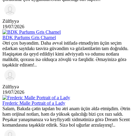
Zülfiyyə
19/07/2026
BDK Parfums Gris Charnel
Ətri çox bəyəndim. Daha əvvəl istifadə etmədiyim üçün seçim
edərkən saytdakı təsvirə güvəndim və gözləntilərim tam doğruldu.
Həqiqətən də qeyd edildiyi kimi ədviyyatlı və odunsu notlara
malikdir, qoxusu isə olduqca zövqlü və fərqlidir. Əməyinizə görə
təşəkkür edirəm!..
Zülfiyyə
19/07/2026
Frederic Malle Portrait of a Lady
Salam, Bakıda çətin tapılan bu ətri anam üçün əldə etmişdim. Ətrin
həm orijinal notları, həm də yüksək qalıcılığı bizi çox razı saldı.
Peşəkar yanaşmanıza və keyfiyyətli xidmətinizə görə Dream Scent
komandasına təşəkkür edirik. Sizə bol uğurlar arzulayırıq!..