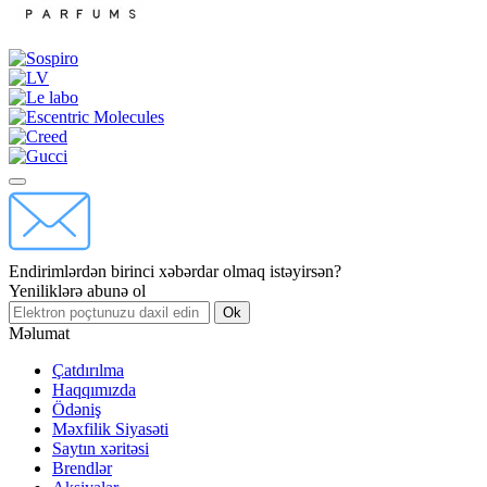
Endirimlərdən birinci xəbərdar olmaq istəyirsən?
Yeniliklərə abunə ol
Ok
Məlumat
Çatdırılma
Haqqımızda
Ödəniş
Məxfilik Siyasəti
Saytın xəritəsi
Brendlər