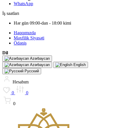
WhatsApp
İş saatları
Hər gün 09:00-dan - 18:00 kimi
Haqqımızda
Məxfilik Siyasəti
Ödəniş
Dil
Azərbaycan
Azərbaycan
English
Русский
Hesabım
0
0
0