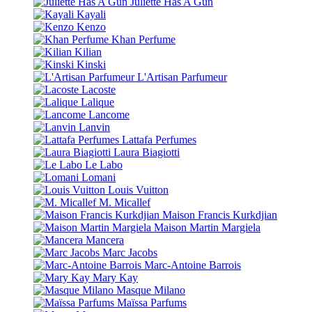
Juliette Has A Gun
Kayali
Kenzo
Khan Perfume
Kilian
Kinski
L'Artisan Parfumeur
Lacoste
Lalique
Lancome
Lanvin
Lattafa Perfumes
Laura Biagiotti
Le Labo
Lomani
Louis Vuitton
M. Micallef
Maison Francis Kurkdjian
Maison Martin Margiela
Mancera
Marc Jacobs
Marc-Antoine Barrois
Mary Kay
Masque Milano
Maïssa Parfums