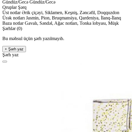
Gündüz/Gecə
Gündüz/Gecə
Qruplar
Şərq
Üst notlar
Ərik çiçəyi, Siklamen, Keşniş, Zəncəfil, Doqquzdon
Ürək notları
Jasmin, Pion, Bruqmansiya, Qardeniya, İlanq-İlanq
Baza notlar
Gavalı, Səndəl, Ağac notları, Tonka lobyası, Müşk
Şərhlər (0)
Bu məhsul üçün şərh yazılmayıb.
+ Şərh yaz
Şərh yaz