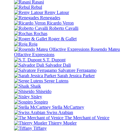
Rasasi
Rebul
Remy Latour
Renegades
Ricardo Veron
Roberto Cavalli
Rochas
Roger & Gallet
Roja
Rosendo Mateu
Olfactive Expressions
S.T. Dupont
Salvador Dali
Salvatore Ferragamo
Sarah Jessica Parker
Serge Lutens
Shaik
Shiseido
Sisley
Sospiro
Stella McCartney
Swiss Arabian
The Merchant of Venice
Thierry Mugler
Tiffany