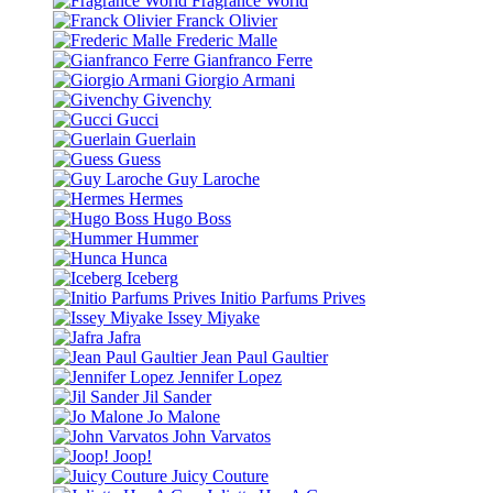
Fragrance World
Franck Olivier
Frederic Malle
Gianfranco Ferre
Giorgio Armani
Givenchy
Gucci
Guerlain
Guess
Guy Laroche
Hermes
Hugo Boss
Hummer
Hunca
Iceberg
Initio Parfums Prives
Issey Miyake
Jafra
Jean Paul Gaultier
Jennifer Lopez
Jil Sander
Jo Malone
John Varvatos
Joop!
Juicy Couture