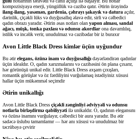
gülü
notlarının təravətli və canlı açılışı ilə başlayır. Bu notlar
kompozisiyaya enerji, yüngüllük və cazibə qatır. Ətirin ürəyində
ilang-ilang, yasəmən, gardenia, çəhrayı şakayık və datura
açılır,
dərinlik, çiçəkli lüks və duyğusallıq əlavə edir, sirli və cəlbedici
qadın obrazı yaradır. Ətirin əsas notları olan
yapon alması, sandal
ağacı, müşk, tonka paxlası və odunsu akordlar
ona davamlılıq,
istilik və incəlik verir, unudulmaz və cazibədar bir iz buraxır
Avon Little Black Dress kimlər üçün uyğundur
Bu ətir
elegans, özünə inam və duyğusallığı
dəyərləndirən qadınlar
üçün idealdır. O, qadın xarızmalarını və cazibəsini ön plana çıxarır,
hər görünüşü unikal edir. Little Black Dress axşam çıxışları,
romantik görüşlər və öz fərdiliyini vurğulamaq istədiyiniz xüsusi
hallar üçün mükəmməl seçimdir
Ətirin unikallığı
Avon Little Black Dress
çiçəkli zənginliyi ədviyyəli və odunsu
notlarla birləşdirmə qabiliyyəti
ilə unikaldır. O, qadının elegansını
və özünə inamını vurğulayır, cəlbedici bir aura yaradır. Bu ətir
sadəcə üslubu tamamlamır — hər anı xüsusi və unudulmaz bir
təcrübəyə çevirir