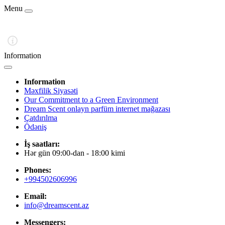
Menu
Information
Information
Məxfilik Siyasəti
Our Commitment to a Green Environment
Dream Scent onlayn parfüm internet mağazası
Çatdırılma
Ödəniş
İş saatları:
Hər gün 09:00-dan - 18:00 kimi
Phones:
+994502606996
Email:
info@dreamscent.az
Messengers: