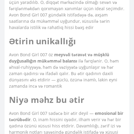
üçün yaradılıb. O, diqqət mərkəzində olmağı sevən və
fərqlənməkdən qorxmayan xanımlar üçün ideal seçimdir.
Avon Bond Girl 007 gündəlik istifadəyə də, axşam
saatlarına da mükəmməl uyğundur, xüsusilə sərin
havalarda istilik və rahatlıq hissi bəxş edir
Ətirin unikallığı
Avon Bond Girl 007 öz
meyvəli təravət və müşklü
duyğusallığın mükəmməl balansı
ilə fərqlənir. O, həm
əhval-ruhiyyəyə, həm də vəziyyətə uyğunlaşır və hər
zaman qadınsı və ifadəli qalır. Bu ətir qadının daxili
dünyasını əks etdirir — güclü, özünə inamlı, lakin eyni
zamanda incə və romantik
Niyə məhz bu ətir
Avon Bond Girl 007 sadəcə bir ətir deyil —
emosional bir
təcrübədir
. O, inam hissini oyadır, ilham verir və hər bir
qadına özünü xüsusi hiss etdirir. Davamlılığı, zərif izi və
harmonik notları sayəsində gündəlik istifadə və xüsusi