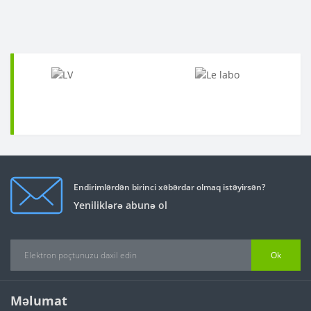
Endirimlərdən birinci xəbərdar olmaq istəyirsən?
Yeniliklərə abunə ol
Ok
Məlumat