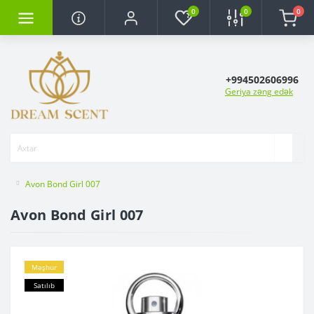
0
0
0
+994502606996
Geriya zəng edək
Avon Bond Girl 007
Avon Bond Girl 007
Məşhur
Satılıb