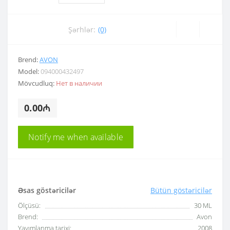
Şərhlər:
(0)
Brend:
AVON
Model:
094000432497
Mövcudluq:
Нет в наличии
0.00₼
Notify me when available
Əsas göstəricilər
Bütün göstəricilər
Ölçüsü:
30 ML
Brend:
Avon
Yayımlanma tarixi:
2008