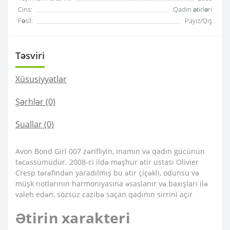
Cins:
Qadın ətirləri
Fəsil:
Payız/Qış
Təsviri
Xüsusiyyətlər
Şərhlər (0)
Suallar
(0)
Avon Bond Girl 007 zərifliyin, inamın və qadın gücünün
təcəssümüdür. 2008-ci ildə məşhur ətir ustası Olivier
Cresp tərəfindən yaradılmış bu ətir çiçəkli, odunsu və
müşk notlarının harmoniyasına əsaslanır və baxışları ilə
valeh edən, sözsüz cazibə saçan qadının sirrini açır
Ətirin xarakteri