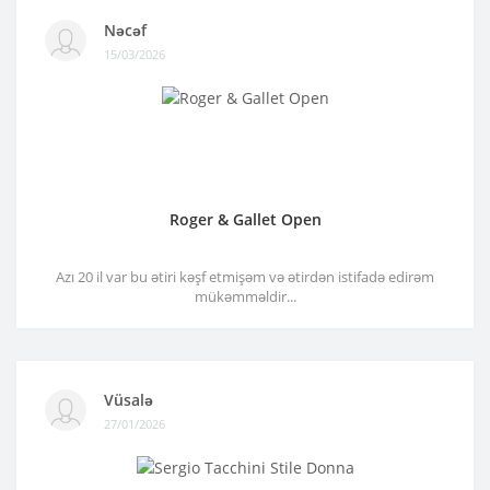
Nəcəf
15/03/2026
Roger & Gallet Open
Azı 20 il var bu ətiri kəşf etmişəm və ətirdən istifadə edirəm
mükəmməldir...
Vüsalə
27/01/2026