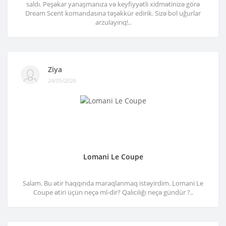
saldı. Peşəkar yanaşmanıza və keyfiyyətli xidmətinizə görə
Dream Scent komandasına təşəkkür edirik. Sizə bol uğurlar
arzulayırıq!..
Ziya
24/05/2026
Lomani Le Coupe
Salam. Bu ətir haqqında maraqlanmaq istəyirdim. Lomani Le
Coupe ətiri üçün neçə ml-dir? Qalıcılığı neçə gündür ?..