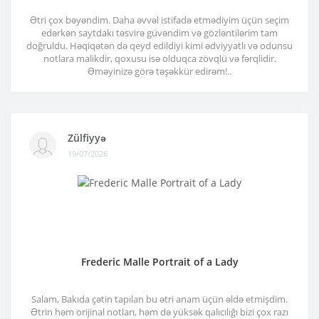
Ətri çox bəyəndim. Daha əvvəl istifadə etmədiyim üçün seçim
edərkən saytdakı təsvirə güvəndim və gözləntilərim tam
doğruldu. Həqiqətən də qeyd edildiyi kimi ədviyyatlı və odunsu
notlara malikdir, qoxusu isə olduqca zövqlü və fərqlidir.
Əməyinizə görə təşəkkür edirəm!..
Zülfiyyə
19/07/2026
Frederic Malle Portrait of a Lady
Salam, Bakıda çətin tapılan bu ətri anam üçün əldə etmişdim.
Ətrin həm orijinal notları, həm də yüksək qalıcılığı bizi çox razı