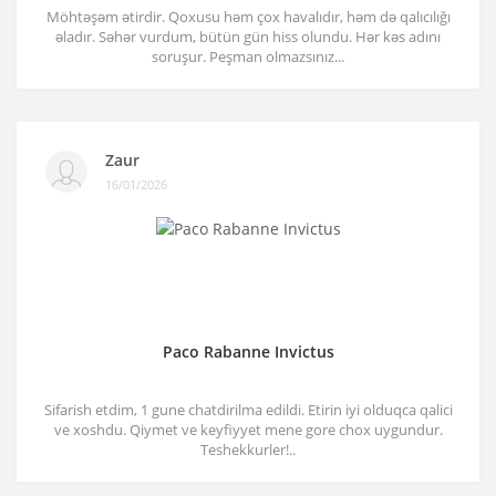
Möhtəşəm ətirdir. Qoxusu həm çox havalıdır, həm də qalıcılığı
əladır. Səhər vurdum, bütün gün hiss olundu. Hər kəs adını
soruşur. Peşman olmazsınız...
Zaur
16/01/2026
Paco Rabanne Invictus
Sifarish etdim, 1 gune chatdirilma edildi. Etirin iyi olduqca qalici
ve xoshdu. Qiymet ve keyfiyyet mene gore chox uygundur.
Teshekkurler!..