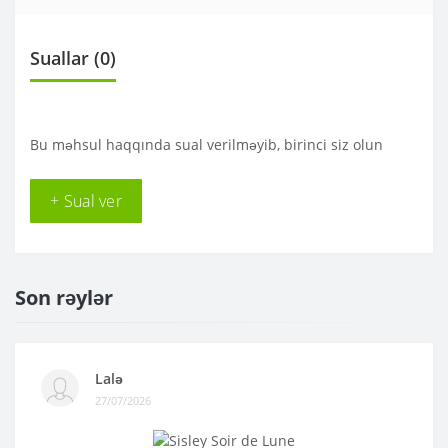
Suallar
(0)
Bu məhsul haqqında sual verilməyib, birinci siz olun
+ Sual ver
Son rəylər
Lalə
27/07/2026