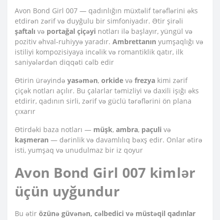
Avon Bond Girl 007 — qadınlığın müxtəlif tərəflərini əks
etdirən zərif və duyğulu bir simfoniyadır. Ətir şirəli
şaftalı
və
portağal çiçəyi
notları ilə başlayır, yüngül və
pozitiv əhval-ruhiyyə yaradır.
Ambrettanın
yumşaqlığı və
istiliyi kompozisiyaya incəlik və romantiklik qatır, ilk
saniyələrdən diqqəti cəlb edir
Ətirin ürəyində
yasəmən
,
orkide
və
frezya
kimi zərif
çiçək notları açılır. Bu çalarlar təmizliyi və daxili işığı əks
etdirir, qadının sirli, zərif və güclü tərəflərini ön plana
çıxarır
Ətirdəki baza notları —
müşk
,
ambra
,
paçuli
və
kaşmeran
— dərinlik və davamlılıq bəxş edir. Onlar ətirə
isti, yumşaq və unudulmaz bir iz qoyur
Avon Bond Girl 007 kimlər
üçün uyğundur
Bu ətir
özünə güvənən, cəlbedici və müstəqil qadınlar