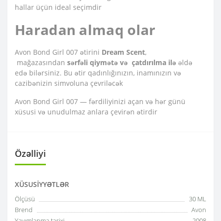
hallar üçün ideal seçimdir
Haradan almaq olar
Avon Bond Girl 007 ətirini
Dream Scent
,
mağazasından
sərfəli qiymətə və çatdırılma ilə
əldə
edə bilərsiniz. Bu ətir qadınlığınızın, inamınızın və
cazibənizin simvoluna çevriləcək
Avon Bond Girl 007 — fərdiliyinizi açan və hər günü
xüsusi və unudulmaz anlara çevirən ətirdir
Özəlliyi
XÜSUSIYYƏTLƏR
Ölçüsü
30 ML
Brend
Avon
Yayımlanma tarixi
2008