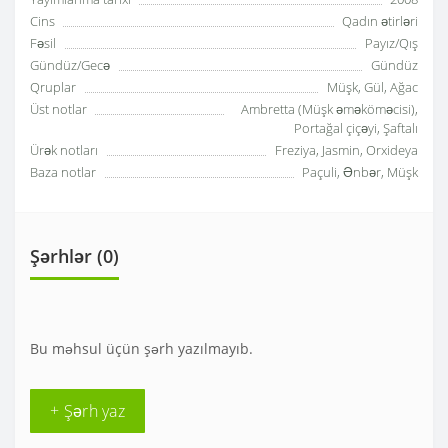
Cins
Qadın ətirləri
Fəsil
Payız/Qış
Gündüz/Gecə
Gündüz
Qruplar
Müşk, Gül, Ağac
Üst notlar
Ambretta (Müşk əməköməcisi),
Portağal çiçəyi, Şaftalı
Ürək notları
Freziya, Jasmin, Orxideya
Baza notlar
Paçuli, Ənbər, Müşk
Şərhlər (0)
Bu məhsul üçün şərh yazılmayıb.
+ Şərh yaz