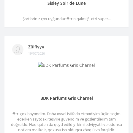
Sisley Soir de Lune
Şərtləriniz çox uyğundur.Ətrin qalıcılığı ətri super...
Zülfiyyə
19/07/2026
BDK Parfums Gris Charnel
Ətri çox bəyəndim. Daha əvvəl istifadə etmədiyim üçün seçim
edərkən saytdakı təsvirə güvəndim və gözləntilərim tam
doğruldu. Həqiqətən də qeyd edildiyi kimi ədviyyatlı və odunsu
notlara malikdir, qoxusu isə olduqca zövqlü və fərqlidir.