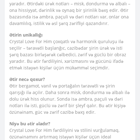
yaradır. Ətirdəki ürək notları – misk, dondurma və albalı –
ona hissiyyat, dərinlik və oynaq bir şirinlik bəxş edir. Ətir
bazasında isə ambra, paçuli və dəri notları var, onlar ona
davamlılıq, istilik və əsl şərq zərifliyi qazandırır.
Ətirin unikallığı
Crystal Love For Him çoxqatlı və harmonik quruluşu ilə
seçilir – təravətli başlanğıc, cazibədar şirin ürək və isti
şərq bazası birləşərək cəlbedici, zərif və güclü bir obraz
yaradır. Bu ətir fərdiliyini, xarizmasını və gücünü ifadə
etmək istəyən kişilər üçün mükəmməl seçimdir.
Ətir necə qoxur?
Ətir bergamot, vanil və portağalın təravətli və şirin
qarışığı ilə açılır. Daha sonra misk, dondurma və albalı ilə
dolu ürək hiss olunur. Sonda isə ambra, paçuli və dəri
notları ilə isti, güclü və zərif bir şleyf qalır. Bu ətir kişiyə
özünəinam, güc və zərif cazibə bəxş edir.
Niyə bu ətir əladır?
Crystal Love For Him fərdiliyini və stilini vurğulamaq,
özünəinamını artırmaq istəyən kişilər üçün ideal