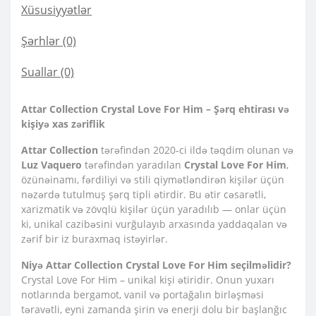
Xüsusiyyətlər
Şərhlər (0)
Suallar
(0)
Attar Collection Crystal Love For Him – Şərq ehtirası və
kişiyə xas zəriflik
Attar Collection
tərəfindən 2020-ci ildə təqdim olunan və
Luz Vaquero
tərəfindən yaradılan
Crystal Love For Him
,
özünəinamı, fərdiliyi və stili qiymətləndirən kişilər üçün
nəzərdə tutulmuş şərq tipli ətirdir. Bu ətir cəsarətli,
xarizmatik və zövqlü kişilər üçün yaradılıb — onlar üçün
ki, unikal cazibəsini vurğulayıb arxasında yaddaqalan və
zərif bir iz buraxmaq istəyirlər.
Niyə Attar Collection Crystal Love For Him seçilməlidir?
Crystal Love For Him – unikal kişi ətiridir. Onun yuxarı
notlarında bergamot, vanil və portağalın birləşməsi
təravətli, eyni zamanda şirin və enerji dolu bir başlanğıc