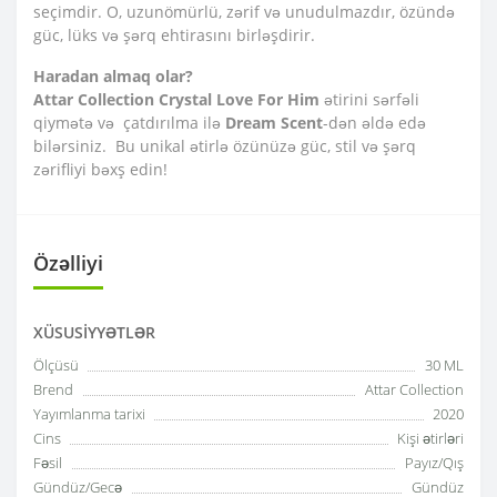
seçimdir. O, uzunömürlü, zərif və unudulmazdır, özündə
güc, lüks və şərq ehtirasını birləşdirir.
Haradan almaq olar?
Attar Collection Crystal Love For Him
ətirini sərfəli
qiymətə və çatdırılma ilə
Dream Scent
-dən əldə edə
bilərsiniz. Bu unikal ətirlə özünüzə güc, stil və şərq
zərifliyi bəxş edin!
Özəlliyi
XÜSUSIYYƏTLƏR
Ölçüsü
30 ML
Brend
Attar Collection
Yayımlanma tarixi
2020
Cins
Kişi ətirləri
Fəsil
Payız/Qış
Gündüz/Gecə
Gündüz