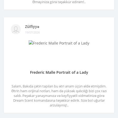
Əməyinizə görə təşəkkür edirəm!..
Zülfiyyə
19/07/2026
Frederic Malle Portrait of a Lady
Salam, Bakıda çətin tapılan bu ətri anam üçün əldə etmişdim.
Ətrin həm orijinal notları, həm də yüksək qalıcılığı bizi çox razı
saldı. Peşəkar yanaşmanıza və keyfiyyətli xidmətinizə görə
Dream Scent komandasına təşəkkür edirik. Sizə bol uğurlar
arzulayırıq!..