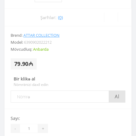
Şərhlər:
(0)
Brend:
ATTAR COLLECTION
Model:
6390902022212
Mövcudluq:
Anbarda
79.90₼
Bir klikə al
Nömrənizi daxil edin
Al
Sayı:
-
+