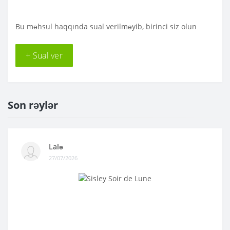
Bu məhsul haqqında sual verilməyib, birinci siz olun
+ Sual ver
Son rəylər
Lalə
27/07/2026