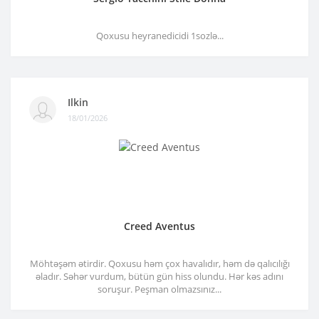
Qoxusu heyranedicidi 1sozlə...
Ilkin
18/01/2026
Creed Aventus
Möhtəşəm ətirdir. Qoxusu həm çox havalıdır, həm də qalıcılığı
əladır. Səhər vurdum, bütün gün hiss olundu. Hər kəs adını
soruşur. Peşman olmazsınız...