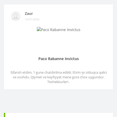
Zaur
16/01/2026
Paco Rabanne Invictus
Sifarish etdim, 1 gune chatdirilma edildi. Etirin iyi olduqca qalici
ve xoshdu. Qiymet ve keyfiyyet mene gore chox uygundur.
Teshekkurler!..