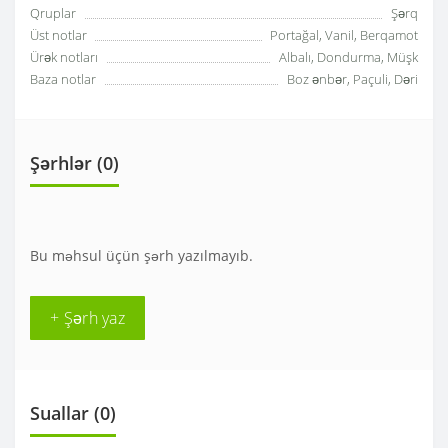
Qruplar
Şərq
Üst notlar
Portağal, Vanil, Berqamot
Ürək notları
Albalı, Dondurma, Müşk
Baza notlar
Boz ənbər, Paçuli, Dəri
Şərhlər (0)
Bu məhsul üçün şərh yazılmayıb.
+ Şərh yaz
Suallar
(0)