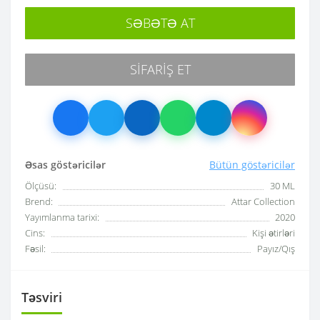
SƏBƏTƏ AT
SIFARIŞ ET
Əsas göstəricilər
Bütün göstəricilər
Ölçüsü:
30 ML
Brend:
Attar Collection
Yayımlanma tarixi:
2020
Cins:
Kişi ətirləri
Fəsil:
Payız/Qış
Təsviri